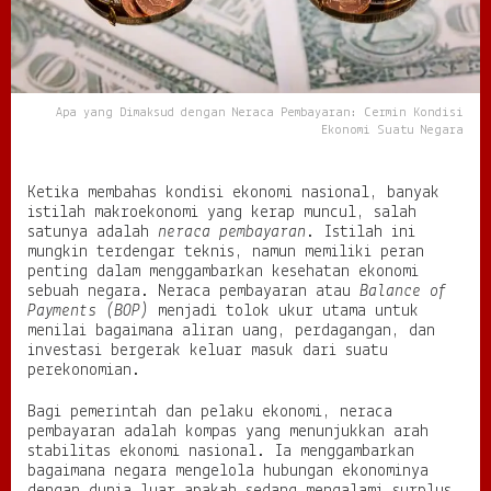
N
e
r
a
c
Apa yang Dimaksud dengan Neraca Pembayaran: Cermin Kondisi
a
Ekonomi Suatu Negara
P
e
m
Ketika membahas kondisi ekonomi nasional, banyak
b
istilah makroekonomi yang kerap muncul, salah
a
satunya adalah
neraca pembayaran
. Istilah ini
y
mungkin terdengar teknis, namun memiliki peran
a
penting dalam menggambarkan kesehatan ekonomi
r
sebuah negara. Neraca pembayaran atau
Balance of
a
Payments (BOP)
menjadi tolok ukur utama untuk
n
menilai bagaimana aliran uang, perdagangan, dan
:
investasi bergerak keluar masuk dari suatu
C
perekonomian.
e
r
Bagi pemerintah dan pelaku ekonomi, neraca
m
pembayaran adalah kompas yang menunjukkan arah
i
stabilitas ekonomi nasional. Ia menggambarkan
n
bagaimana negara mengelola hubungan ekonominya
K
o