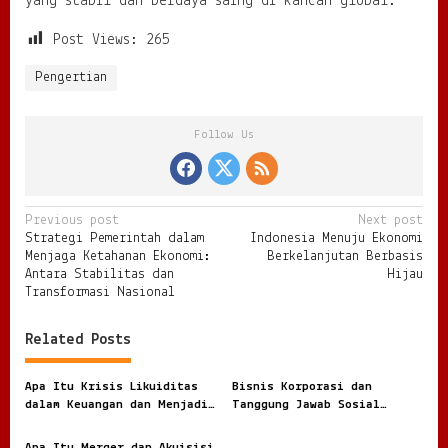
yang stabil dan berdaya saing di kancah global.
Post Views:
265
Pengertian
Follow Us
P
Previous post
Next post
Strategi Pemerintah dalam
Indonesia Menuju Ekonomi
o
Menjaga Ketahanan Ekonomi:
Berkelanjutan Berbasis
s
Antara Stabilitas dan
Hijau
Transformasi Nasional
t
n
Related Posts
a
v
Apa Itu Krisis Likuiditas
Bisnis Korporasi dan
dalam Keuangan dan Menjadi
Tanggung Jawab Sosial
i
Ancaman Serius bagi Dunia
Perusahaan: Antara Profit
Bisnis
dan Kepedulian
Apa Itu Merger dan Akuisisi