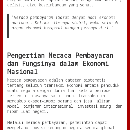
dengan dunia luar apakah sedang mengalami surplus,
defisit, atau keseimbangan yang sehat.
n
d
i
“
Neraca pembayaran
ibarat denyut nadi ekonomi
s
nasional. Ketika ritmenya stabil, maka seluruh
i
organ ekonomi bergerak dengan percaya diri.”
E
k
o
n
o
Pengertian Neraca Pembayaran
m
dan Fungsinya dalam Ekonomi
i
S
Nasional
u
a
Neraca pembayaran adalah catatan sistematis
t
tentang seluruh transaksi ekonomi antara penduduk
u
suatu negara dengan dunia luar selama periode
N
tertentu, biasanya satu tahun. Transaksi ini
e
mencakup ekspor-impor barang dan jasa, aliran
g
modal, pinjaman internasional, investasi asing, dan
a
hibah luar negeri.
r
a
Melalui neraca pembayaran, pemerintah dapat
mengetahui posisi keuangan negara secara global—