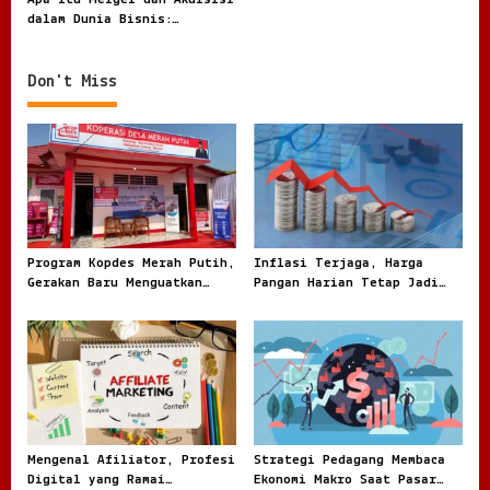
g
dalam Dunia Bisnis:
a
Strategi Pertumbuhan
t
Perusahaan
Don't Miss
i
o
n
Program Kopdes Merah Putih,
Inflasi Terjaga, Harga
Gerakan Baru Menguatkan
Pangan Harian Tetap Jadi
Ekonomi Desa dari Akar
Sorotan Warga
Rumput
Mengenal Afiliator, Profesi
Strategi Pedagang Membaca
Digital yang Ramai
Ekonomi Makro Saat Pasar