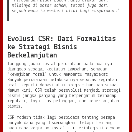
“Perusahaan besar bukan hanya diukur dari
nilainya di pasar saham, tetapi juga dari
n
sejauh mana ia memberi nilai bagi masyarakat.”
:
A
n
t
a
Evolusi CSR: Dari Formalitas
r
a
ke Strategi Bisnis
P
r
Berkelanjutan
o
Tanggung jawab sosial perusahaan pada awalnya
f
dianggap sebagai kegiatan tambahan, semacam
i
“kewajiban moral” untuk membantu masyarakat.
t
Banyak perusahaan melakukannya sebatas kegiatan
d
amal, seperti donasi atau program bantuan sesaat.
a
Namun kini, CSR telah berevolusi menjadi strategi
n
bisnis jangka panjang yang berpengaruh terhadap
K
reputasi, loyalitas pelanggan, dan keberlanjutan
e
bisnis.
p
e
d
CSR modern tidak lagi berbicara tentang berapa
u
banyak dana yang disumbangkan, tetapi tentang
l
bagaimana kegiatan sosial itu terintegrasi dengan