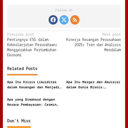
Follow Us
P
Previous post
Next post
Pentingnya ESG dalam
Kinerja Keuangan Perusahaan
o
Keberlanjutan Perusahaan:
2025: Tren dan Analisis
s
Menggerakkan Pertumbuhan
Mendalam
Ekonomi
t
n
Related Posts
a
v
Apa Itu Krisis Likuiditas
Apa Itu Merger dan Akuisisi
dalam Keuangan dan Menjadi
dalam Dunia Bisnis:
i
Ancaman Serius bagi Dunia
Strategi Pertumbuhan
Bisnis
Perusahaan
g
Apa yang Dimaksud dengan
Neraca Pembayaran: Cermin
a
Kondisi Ekonomi Suatu
t
Negara
Don't Miss
i