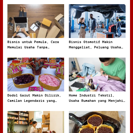
o
n
Bisnis untuk Pemula, Cara
Bisnis Otomotif Makin
Memulai Usaha Tanpa
Menggeliat, Peluang Usaha
Terjebak Modal Besar
dari Bengkel hingga Jual
Beli Kendaraan
Dodol Garut Makin Dilirik,
Home Industri Tekstil,
Camilan Legendaris yang
Usaha Rumahan yang Menjahit
Jadi Ladang Bisnis UMKM
Peluang Besar dari Kain