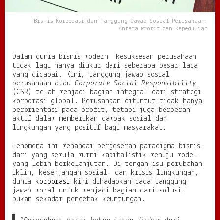
g
g
Bisnis Korporasi dan Tanggung Jawab Sosial Perusahaan:
u
Antara Profit dan Kepedulian
n
g
J
Dalam dunia bisnis modern, kesuksesan perusahaan
a
tidak lagi hanya diukur dari seberapa besar laba
w
yang dicapai. Kini, tanggung jawab sosial
a
perusahaan atau
Corporate Social Responsibility
b
(CSR) telah menjadi bagian integral dari strategi
S
korporasi global. Perusahaan dituntut tidak hanya
o
berorientasi pada profit, tetapi juga berperan
s
aktif dalam memberikan dampak sosial dan
i
lingkungan yang positif bagi masyarakat.
a
l
Fenomena ini menandai pergeseran paradigma bisnis,
P
dari yang semula murni kapitalistik menuju model
e
yang lebih berkelanjutan. Di tengah isu perubahan
r
iklim, kesenjangan sosial, dan krisis lingkungan,
u
dunia
korporasi
kini dihadapkan pada tanggung
s
jawab moral untuk menjadi bagian dari solusi,
a
bukan sekadar pencetak keuntungan.
h
a
a