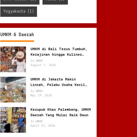
Yogyakarta
(1)
UMKM & Daerah
UMKM di Bali Terus Tumbuh,
Kerajinan hingga Kuliner
Menggerakkan Ekonomi Lokal
In UMKM
August 7, 2026
UMKM di Jakarta Makin
Lincah, Pelaku Usaha Kecil
Berburu Peluang di Kota
In UMKM
Besar
May 19, 2026
Kerupuk Khas Palembang, UMKM
Daerah Yang Mulai Naik Daun
In UMKM
April 13, 2026