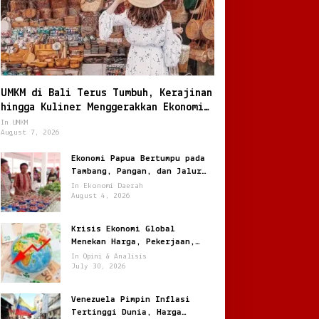
UMKM di Bali Terus Tumbuh, Kerajinan
hingga Kuliner Menggerakkan Ekonomi
Lokal
In UMKM
August 7, 2026
Ekonomi Papua Bertumpu pada
Tambang, Pangan, dan Jalur
Perdagangan Baru
In Ekonomi Daerah
August 4, 2026
Krisis Ekonomi Global
Menekan Harga, Pekerjaan,
dan Daya Beli Masyarakat
In Opini & Analisis
July 30, 2026
Venezuela Pimpin Inflasi
Tertinggi Dunia, Harga