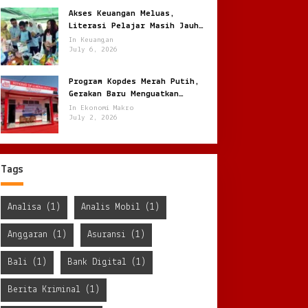
Akses Keuangan Meluas,
Literasi Pelajar Masih Jauh
Tertinggal
In Keuangan
July 6, 2026
Program Kopdes Merah Putih,
Gerakan Baru Menguatkan
Ekonomi Desa dari Akar Rumput
In Ekonomi Makro
July 2, 2026
Tags
Analisa
(1)
Analis Mobil
(1)
Anggaran
(1)
Asuransi
(1)
Bali
(1)
Bank Digital
(1)
Berita Kriminal
(1)