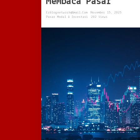
Membaca Pasar
Baru
yang
Ezblognetwork@gmail.com
November 15, 2025
Mengubah
Pasar Modal & Investasi
202 Views
Cara
Investor
Membaca
Pasar