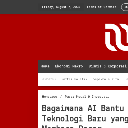
Skip
to
Friday, August 7, 2026
Terms of Service
In
content
Home
Ekonomi Makro
Bisnis & Korporasi
Daihatsu
Partai Politik
Sepakbola Kita
B
Bagaimana
Homepage
/
Pasar Modal & Investasi
AI
Bagaimana AI Bantu
Bantu
Prediksi
Teknologi Baru yan
Harga
Saham:
Teknologi