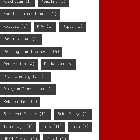
Kesehatan
(1)
Konflik
(1)
Konflik Timur-Tengah
(1)
Korupsi
(2)
KPR
(1)
Papua
(1)
Pasar Global
(1)
Pembangunan Indonesia
(4)
Pengertian
(4)
Perbankan
(6)
Platform Digital
(1)
Program Pemerintah
(2)
Rekomendasi
(1)
Strategi Bisnis
(11)
Suku Bunga
(1)
Teknologi
(1)
Tips
(11)
Tren
(7)
UMKM Daerah
(1)
Viral
(1)