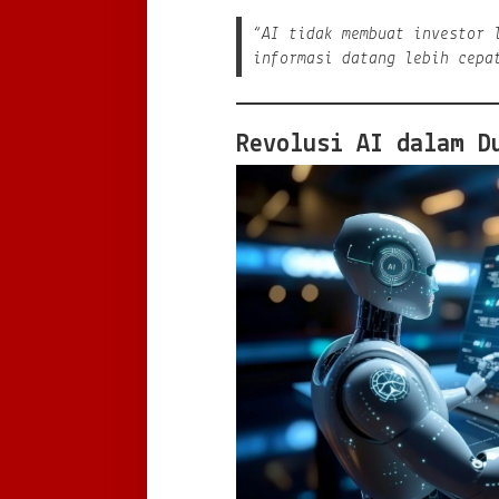
“AI tidak membuat investor 
informasi datang lebih cepa
Revolusi AI dalam D