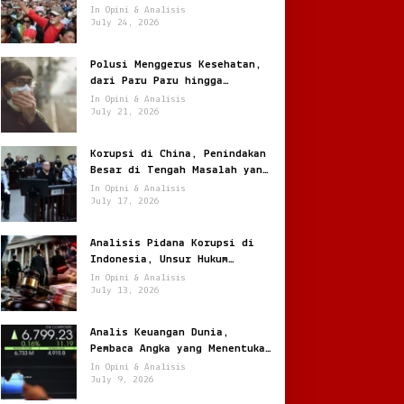
Melonjak Ratusan Persen
In Opini & Analisis
July 24, 2026
Polusi Menggerus Kesehatan,
dari Paru Paru hingga
Jantung
In Opini & Analisis
July 21, 2026
Korupsi di China, Penindakan
Besar di Tengah Masalah yang
Terus Berulang
In Opini & Analisis
July 17, 2026
Analisis Pidana Korupsi di
Indonesia, Unsur Hukum
hingga Pemulihan Aset
In Opini & Analisis
July 13, 2026
Analis Keuangan Dunia,
Pembaca Angka yang Menentukan
Arah Pasar Global
In Opini & Analisis
July 9, 2026