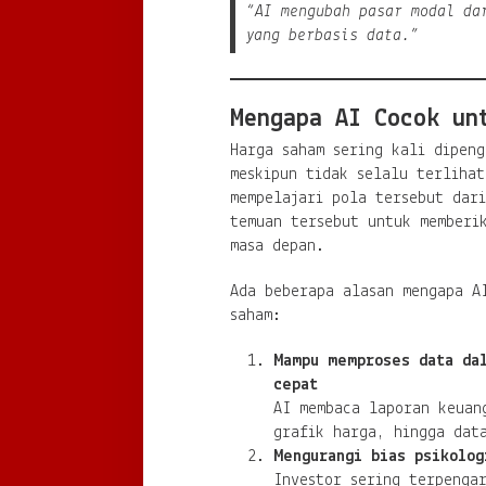
“AI mengubah pasar modal da
yang berbasis data.”
Mengapa AI Cocok un
Harga saham sering kali dipen
meskipun tidak selalu terliha
mempelajari pola tersebut dari
temuan tersebut untuk memberi
masa depan.
Ada beberapa alasan mengapa A
saham:
Mampu memproses data da
cepat
AI membaca laporan keuan
grafik harga, hingga dat
Mengurangi bias psikolog
Investor sering terpenga