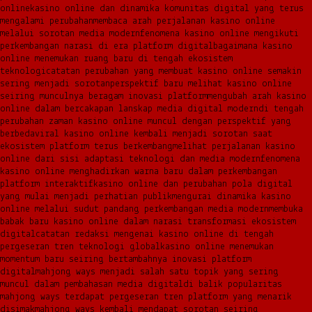
online
kasino online dan dinamika komunitas digital yang terus
mengalami perubahan
membaca arah perjalanan kasino online
melalui sorotan media modern
fenomena kasino online mengikuti
perkembangan narasi di era platform digital
bagaimana kasino
online menemukan ruang baru di tengah ekosistem
teknologi
catatan perubahan yang membuat kasino online semakin
sering menjadi sorotan
perspektif baru melihat kasino online
seiring munculnya beragam inovasi platform
mengubah arah kasino
online dalam bercakapan lanskap media digital modern
di tengah
perubahan zaman kasino online muncul dengan perspektif yang
berbeda
viral kasino online kembali menjadi sorotan saat
ekosistem platform terus berkembang
melihat perjalanan kasino
online dari sisi adaptasi teknologi dan media modern
fenomena
kasino online menghadirkan warna baru dalam perkembangan
platform interaktif
kasino online dan perubahan pola digital
yang mulai menjadi perhatian publik
mengurai dinamika kasino
online melalui sudut pandang perkembangan media modern
membuka
babak baru kasino online dalam narasi transformasi ekosistem
digital
catatan redaksi mengenai kasino online di tengah
pergeseran tren teknologi global
kasino online menemukan
momentum baru seiring bertambahnya inovasi platform
digital
mahjong ways menjadi salah satu topik yang sering
muncul dalam pembahasan media digital
di balik popularitas
mahjong ways terdapat pergeseran tren platform yang menarik
disimak
mahjong ways kembali mendapat sorotan seiring