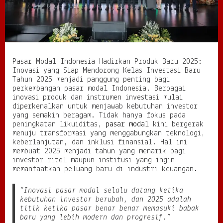
d
i
r
k
a
n
Pasar Modal Indonesia Hadirkan Produk Baru 2025:
P
Inovasi yang Siap Mendorong Kelas Investasi Baru
r
Tahun 2025 menjadi panggung penting bagi
o
perkembangan pasar modal Indonesia. Berbagai
d
inovasi produk dan instrumen investasi mulai
u
diperkenalkan untuk menjawab kebutuhan investor
k
yang semakin beragam. Tidak hanya fokus pada
B
peningkatan likuiditas,
pasar modal
kini bergerak
a
menuju transformasi yang menggabungkan teknologi,
r
keberlanjutan, dan inklusi finansial. Hal ini
u
membuat 2025 menjadi tahun yang menarik bagi
2
investor ritel maupun institusi yang ingin
0
memanfaatkan peluang baru di industri keuangan.
2
5
:
“Inovasi pasar modal selalu datang ketika
I
kebutuhan investor berubah, dan 2025 adalah
n
titik ketika pasar benar benar memasuki babak
o
baru yang lebih modern dan progresif.”
v