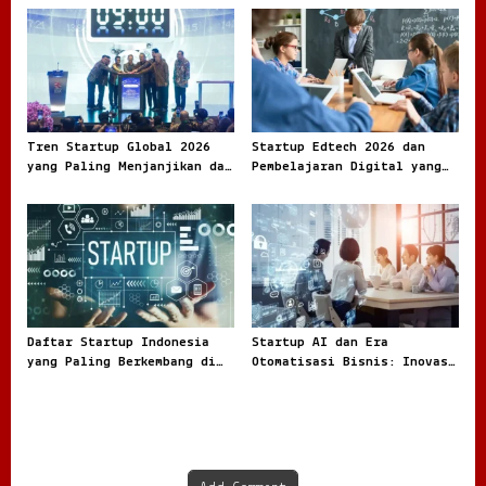
Inovasi Global
n
Tren Startup Global 2026
Startup Edtech 2026 dan
yang Paling Menjanjikan dan
Pembelajaran Digital yang
Jadi Rebutan Investor
Semakin Adaptif
Daftar Startup Indonesia
Startup AI dan Era
yang Paling Berkembang di
Otomatisasi Bisnis: Inovasi
Tahun 2025 dan Rahasia
Baru yang Mengubah Cara
Sukses Mereka
Perusahaan Beroperasi