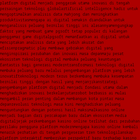
platform digital menjadi penggerak utama inovasi di tengah
persaingan teknologi global
artificial intelligence hadir untuk
mengoptimalkan analisis data mahjong dan meningkatkan
produktivitas
mengapa ai digital semakin diandalkan untuk
menganalisis peluang bernilai tinggi ini alasannya
mengungkap
faktor yang membuat game pgsoft tetap populer di kalangan
penggemar game digital
pgsoft memanfaatkan ai digital untuk
menciptakan analisis data yang lebih akurat dan
efisien
pragmatic play membawa gebrakan digital yang
menginspirasi perubahan dan inovasi masa depan
maju pesat
ekosistem teknologi digital membuka peluang keuntungan
fantastis bagi generasi modern
transformasi teknologi digital
membuka peluang baru melalui pengembangan platform yang lebih
inovatif
teknologi modern terus berkembang membuka kesempatan
bernilai tinggi dengan hasil yang menjanjikan
strategi
pengembangan platform digital menjadi fondasi utama dalam
menghadirkan inovasi berkelanjutan
robot berbasis ai mulai
mengambil peran penting dalam membangun kota pintar masa
depan
revolusi teknologi masa kini menghadirkan peluang
menguntungkan dengan potensi hasil maksimal
kasino online
menjadi bagian dari percakapan baru dalam ekosistem media
digital
jejak perkembangan kasino online terlihat dari perubahan
perilaku pengguna platform modern
mengapa kasino online kembali
menarik perhatian di tengah pergeseran tren teknologi
lanskap
platform interaktif memberikan perspektif baru terhadap kasino