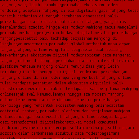
mahjong yang lebih terhubung
perubahan ekosistem modern
mendorong adaptasi mahjong di era digital
mengapa mahjong tetap
menarik perhatian di tengah perubahan generasi
di balik
perkembangan platform terdapat evolusi mahjong yang terus
berjalan
dari tradisi hingga era modern mahjong terus mengalami
perubahan
membaca pergeseran budaya digital melalui perkembangan
mahjong
perspektif baru terhadap perjalanan mahjong di
lingkungan modern
arah perubahan global membentuk masa depan
mahjong
mahjong online mengalami pergeseran arah seiring
berkembangnya ekosistem digital modern
sorotan baru mengenai
mahjong online di tengah perubahan platform interaktif
evolusi
platform membawa mahjong online menuju fase yang lebih
terhubung
dinamika pengguna digital mendorong perkembangan
mahjong online di era modern
apa yang membuat mahjong online
mulai mendapat perhatian dalam ekosistem digital
di balik
transformasi media interaktif terdapat kisah perjalanan mahjong
online
sejak awal kemunculannya hingga era modern mahjong
online terus mengalami perubahan
menelusuri perkembangan
teknologi yang membentuk ekosistem mahjong online
catatan
editorial tentang perubahan platform dan perjalanan mahjong
online
pandangan baru melihat mahjong online sebagai bagian
dari transformasi digital
rekonstruksi model komputasi
mendorong evolusi algoritma pg soft
algoritma pg soft menjadi
sorotan dalam pembahasan struktur data modern
bagaimana