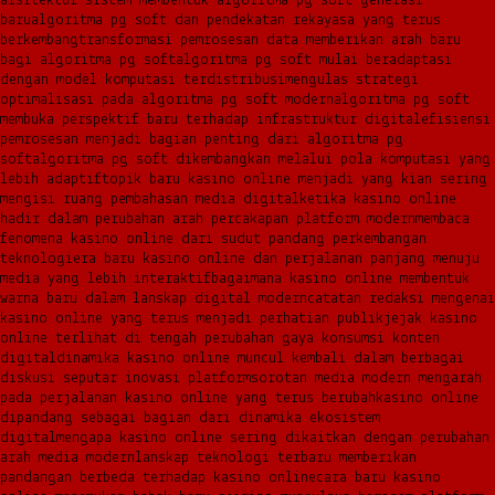
arsitektur sistem membentuk algoritma pg soft generasi
baru
algoritma pg soft dan pendekatan rekayasa yang terus
berkembang
transformasi pemrosesan data memberikan arah baru
bagi algoritma pg soft
algoritma pg soft mulai beradaptasi
dengan model komputasi terdistribusi
mengulas strategi
optimalisasi pada algoritma pg soft modern
algoritma pg soft
membuka perspektif baru terhadap infrastruktur digital
efisiensi
pemrosesan menjadi bagian penting dari algoritma pg
soft
algoritma pg soft dikembangkan melalui pola komputasi yang
lebih adaptif
topik baru kasino online menjadi yang kian sering
mengisi ruang pembahasan media digital
ketika kasino online
hadir dalam perubahan arah percakapan platform modern
membaca
fenomena kasino online dari sudut pandang perkembangan
teknologi
era baru kasino online dan perjalanan panjang menuju
media yang lebih interaktif
bagaimana kasino online membentuk
warna baru dalam lanskap digital modern
catatan redaksi mengenai
kasino online yang terus menjadi perhatian publik
jejak kasino
online terlihat di tengah perubahan gaya konsumsi konten
digital
dinamika kasino online muncul kembali dalam berbagai
diskusi seputar inovasi platform
sorotan media modern mengarah
pada perjalanan kasino online yang terus berubah
kasino online
dipandang sebagai bagian dari dinamika ekosistem
digital
mengapa kasino online sering dikaitkan dengan perubahan
arah media modern
lanskap teknologi terbaru memberikan
pandangan berbeda terhadap kasino online
cara baru kasino