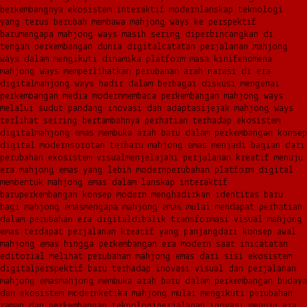
berkembangnya ekosistem interaktif modern
lanskap teknologi
yang terus berubah membawa mahjong ways ke perspektif
baru
mengapa mahjong ways masih sering diperbincangkan di
tengah perkembangan dunia digital
catatan perjalanan mahjong
ways dalam mengikuti dinamika platform masa kini
fenomena
mahjong ways memperlihatkan perubahan arah narasi di era
digital
mahjong ways hadir dalam berbagai diskusi mengenai
perkembangan media modern
membaca perkembangan mahjong ways
melalui sudut pandang inovasi dan adaptasi
jejak mahjong ways
terlihat seiring bertambahnya perhatian terhadap ekosistem
digital
mahjong emas membuka arah baru dalam perkembangan konsep
digital modern
sorotan terbaru mahjong emas menjadi bagian dari
perubahan ekosistem visual
menjelajahi perjalanan kreatif menuju
era mahjong emas yang lebih modern
perubahan platform digital
membentuk mahjong emas dalam lanskap interaktif
baru
perkembangan konsep modern menghadirkan identitas baru
bagi mahjong emas
mengapa mahjong emas mulai mendapat perhatian
dalam perubahan era digital
dibalik transformasi visual mahjong
emas terdapat perjalanan kreatif yang panjang
dari konsep awal
mahjong emas hingga perkembangan era modern saat ini
catatan
editorial melihat perubahan mahjong emas dari sisi ekosistem
digital
perspektif baru terhadap inovasi visual dan perjalanan
mahjong emas
mahjong membuka arah baru dalam perkembangan budaya
dan ekosistem modern
ketika mahjong mulai mengikuti perubahan
zaman dan perkembangan teknologi
perjalanan inovasi menuju era