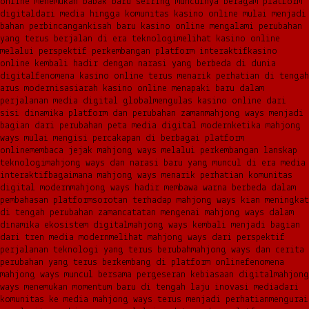
online menemukan babak baru seiring munculnya beragam platform
digital
dari media hingga komunitas kasino online mulai menjadi
bahan perbincangan
kisah baru kasino online mengalami perubahan
yang terus berjalan di era teknologi
melihat kasino online
melalui perspektif perkembangan platform interaktif
kasino
online kembali hadir dengan narasi yang berbeda di dunia
digital
fenomena kasino online terus menarik perhatian di tengah
arus modernisasi
arah kasino online menapaki baru dalam
perjalanan media digital global
mengulas kasino online dari
sisi dinamika platform dan perubahan zaman
mahjong ways menjadi
bagian dari perubahan peta media digital modern
ketika mahjong
ways mulai mengisi percakapan di berbagai platform
online
membaca jejak mahjong ways melalui perkembangan lanskap
teknologi
mahjong ways dan narasi baru yang muncul di era media
interaktif
bagaimana mahjong ways menarik perhatian komunitas
digital modern
mahjong ways hadir membawa warna berbeda dalam
pembahasan platform
sorotan terhadap mahjong ways kian meningkat
di tengah perubahan zaman
catatan mengenai mahjong ways dalam
dinamika ekosistem digital
mahjong ways kembali menjadi bagian
dari tren media modern
melihat mahjong ways dari perspektif
perjalanan teknologi yang terus berubah
mahjong ways dan cerita
perubahan yang terus berkembang di platform online
fenomena
mahjong ways muncul bersama pergeseran kebiasaan digital
mahjong
ways menemukan momentum baru di tengah laju inovasi media
dari
komunitas ke media mahjong ways terus menjadi perhatian
mengurai