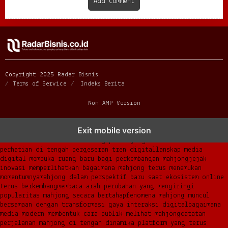
Add Comment
Copyright 2025
Radar Bisnis
Terms of Service
Indeks Berita
Non AMP Version
mahjong menjadi sorotan dalam perubahan pola interaksi digital
Exit mobile version
masa kini
dari komunitas hingga platform mahjong membangun
narasi baru di era modern
mengapa mahjong kembali mencuri
perhatian di tengah pergeseran tren digital
lanskap media
digital membuka ruang baru bagi perkembangan mahjong
jejak
inovasi memperlihatkan bagaimana mahjong terus menemukan
momentumnya
mahjong dalam perspektif baru saat ekosistem online
terus berkembang
membaca arah perubahan yang mengiringi
popularitas mahjong secara bertahap
fenomena mahjong muncul
bersamaan dengan transformasi gaya interaksi digital
bagaimana
media modern membentuk cara publik melihat mahjong
catatan
perjalanan mahjong di tengah dinamika platform yang terus