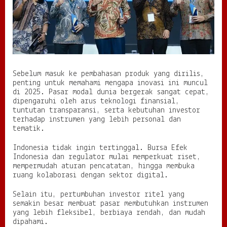
s
I
n
v
e
s
t
a
Sebelum masuk ke pembahasan produk yang dirilis,
s
penting untuk memahami mengapa inovasi ini muncul
i
di 2025. Pasar modal dunia bergerak sangat cepat,
B
dipengaruhi oleh arus teknologi finansial,
a
tuntutan transparansi, serta kebutuhan investor
r
terhadap instrumen yang lebih personal dan
u
tematik.
Indonesia tidak ingin tertinggal. Bursa Efek
Indonesia dan regulator mulai memperkuat riset,
mempermudah aturan pencatatan, hingga membuka
ruang kolaborasi dengan sektor digital.
Selain itu, pertumbuhan investor ritel yang
semakin besar membuat pasar membutuhkan instrumen
yang lebih fleksibel, berbiaya rendah, dan mudah
dipahami.