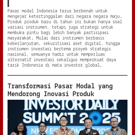
a
s
Pasar modal Indonesia terus berbenah untuk
i
mengejar ketertinggalan dari negara negara maju.
y
Produk produk baru di tahun ini bukan hanya soal
a
variasi instrumen, tetapi juga strategi untuk
n
membuka pintu bagi lebih banyak partisipasi
g
masyarakat. Mulai dari instrumen berbasis
S
keberlanjutan, sekuritisasi aset digital, hingga
i
instrumen investasi bertema proyek strategis
a
nasional, semuanya hadir untuk memperluas
p
alternatif investasi sekaligus memperkuat daya
M
tarik Indonesia di mata investor global.
e
n
d
Transformasi Pasar Modal yang
o
r
Mendorong Inovasi Produk
o
n
g
K
e
l
a