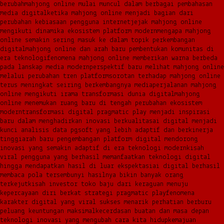
berubah
mahjong online mulai muncul dalam berbagai pembahasan
media digital
ketika mahjong online menjadi bagian dari
perubahan kebiasaan pengguna internet
jejak mahjong online
mengikuti dinamika ekosistem platform modern
mengapa mahjong
online semakin sering masuk ke dalam topik perkembangan
digital
mahjong online dan arah baru pembentukan komunitas di
era teknologi
fenomena mahjong online memberikan warna berbeda
pada lanskap media modern
perspektif baru melihat mahjong online
melalui perubahan tren platform
sorotan terhadap mahjong online
terus meningkat seiring berkembangnya media
perjalanan mahjong
online mengikuti irama transformasi dunia digital
mahjong
online menemukan ruang baru di tengah perubahan ekosistem
modern
transformasi digital pragmatic play menjadi inspirasi
baru dalam menghadirkan inovasi berkualitas
ai digital menjadi
kunci analisis data pgsoft yang lebih adaptif dan berkinerja
tinggi
arah baru pengembangan platform digital mendorong
inovasi yang semakin adaptif di era teknologi modern
kisah
viral pengguna yang berhasil memanfaatkan teknologi digital
hingga mendapatkan hasil di luar ekspektasi
ai digital berhasil
membaca pola tersembunyi hasilnya bikin banyak orang
terkejut
kisah investor toko baju dari keraguan menuju
kepercayaan diri berkat strategi pragmatic play
fenomena
karakter digital yang viral sukses menarik perhatian berburu
peluang keuntungan maksimal
kecerdasan buatan dan masa depan
teknologi inovasi yang mengubah cara kita hidup
kemajuan