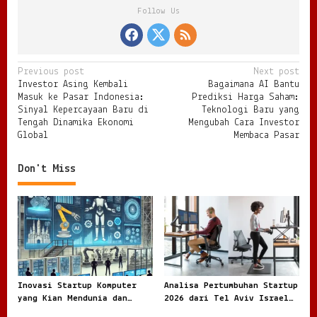
Follow Us
P
Previous post
Next post
Investor Asing Kembali
Bagaimana AI Bantu
o
Masuk ke Pasar Indonesia:
Prediksi Harga Saham:
s
Sinyal Kepercayaan Baru di
Teknologi Baru yang
Tengah Dinamika Ekonomi
Mengubah Cara Investor
t
Global
Membaca Pasar
n
Don't Miss
a
v
i
g
a
t
Inovasi Startup Komputer
Analisa Pertumbuhan Startup
i
yang Kian Mendunia dan
2026 dari Tel Aviv Israel
o
Makin Diburu Industri
Kota Kecil dengan Gaung