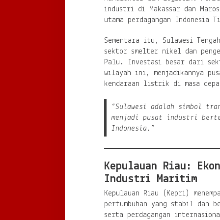
industri di Makassar dan Maros
utama perdagangan Indonesia T
Sementara itu, Sulawesi Tenga
sektor smelter nikel dan peng
Palu. Investasi besar dari sek
wilayah ini, menjadikannya pus
kendaraan listrik di masa depa
“Sulawesi adalah simbol tra
menjadi pusat industri bert
Indonesia.”
Kepulauan Riau: Eko
Industri Maritim
Kepulauan Riau (Kepri) menempa
pertumbuhan yang stabil dan be
serta perdagangan internasion