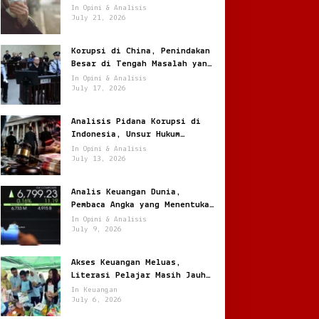
Jantung
In Opini & Analisis
July 21, 2026
Korupsi di China, Penindakan
Besar di Tengah Masalah yang
Terus Berulang
In Opini & Analisis
July 17, 2026
Analisis Pidana Korupsi di
Indonesia, Unsur Hukum
hingga Pemulihan Aset
In Opini & Analisis
July 13, 2026
Analis Keuangan Dunia,
Pembaca Angka yang Menentukan
Arah Pasar Global
In Opini & Analisis
July 9, 2026
Akses Keuangan Meluas,
Literasi Pelajar Masih Jauh
Tertinggal
In Keuangan
July 6, 2026