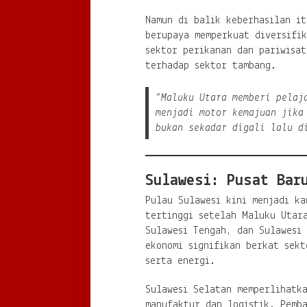
Namun di balik keberhasilan it
berupaya memperkuat diversifi
sektor perikanan dan pariwisa
terhadap sektor tambang.
“Maluku Utara memberi pelaj
menjadi motor kemajuan jika
bukan sekadar digali lalu d
Sulawesi: Pusat Bar
Pulau Sulawesi kini menjadi ka
tertinggi setelah Maluku Utar
Sulawesi Tengah, dan Sulawesi
ekonomi signifikan berkat sekt
serta energi.
Sulawesi Selatan memperlihatka
manufaktur dan logistik. Pemb