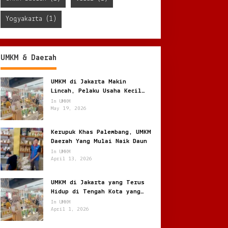
Yogyakarta
(1)
UMKM & Daerah
UMKM di Jakarta Makin
Lincah, Pelaku Usaha Kecil
Berburu Peluang di Kota
In UMKM
Besar
May 19, 2026
Kerupuk Khas Palembang, UMKM
Daerah Yang Mulai Naik Daun
In UMKM
April 13, 2026
UMKM di Jakarta yang Terus
Hidup di Tengah Kota yang
Bergerak Cepat
In UMKM
April 1, 2026