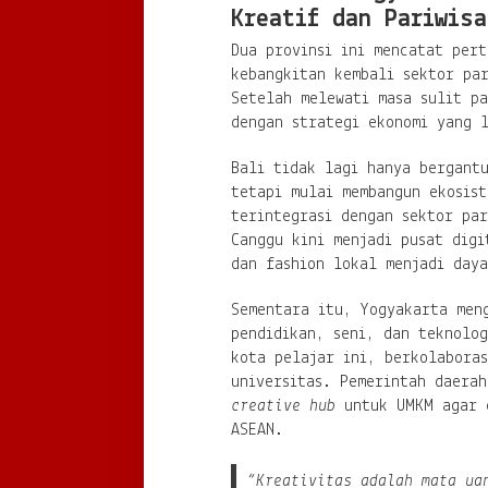
Kreatif dan Pariwisa
Dua provinsi ini mencatat pert
kebangkitan kembali sektor par
Setelah melewati masa sulit p
dengan strategi ekonomi yang 
Bali tidak lagi hanya bergantu
tetapi mulai membangun ekosist
terintegrasi dengan sektor par
Canggu kini menjadi pusat digi
dan fashion lokal menjadi day
Sementara itu, Yogyakarta men
pendidikan, seni, dan teknolo
kota pelajar ini, berkolabora
universitas. Pemerintah daera
creative hub
untuk UMKM agar d
ASEAN.
“Kreativitas adalah mata ua