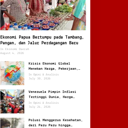
Ekonomi Papua Bertumpu pada Tambang,
Pangan, dan Jalur Perdagangan Baru
In Ekonomi Daerah
August 4, 2026
Krisis Ekonomi Global
Menekan Harga, Pekerjaan,
dan Daya Beli Masyarakat
In Opini & Analisis
July 30, 2026
Venezuela Pimpin Inflasi
Tertinggi Dunia, Harga
Melonjak Ratusan Persen
In Opini & Analisis
July 24, 2026
Polusi Menggerus Kesehatan,
dari Paru Paru hingga