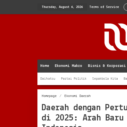
Skip
to
Thursday, August 6, 2026
Terms of Service
content
Home
Ekonomi Makro
Bisnis & Korporasi
Daihatsu
Partai Politik
Sepakbola Kita
B
Daerah
Homepage
/
Ekonomi Daerah
dengan
Daerah dengan Pert
Pertumbuhan
Ekonomi
di 2025: Arah Baru
Tertinggi
di
2025: