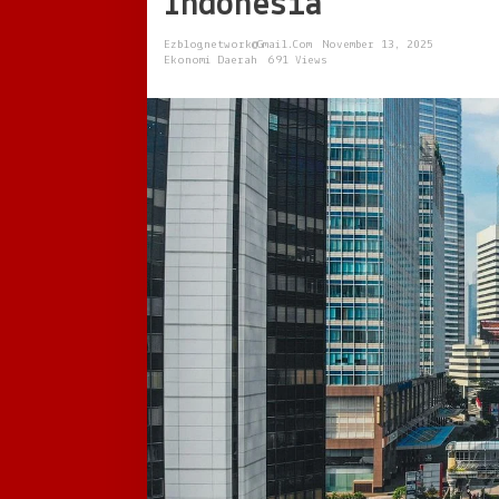
Indonesia
Arah
Baru
Ezblognetwork@gmail.com
November 13, 2025
Pusat
Ekonomi Daerah
691 Views
Pertumbuhan
Indonesia