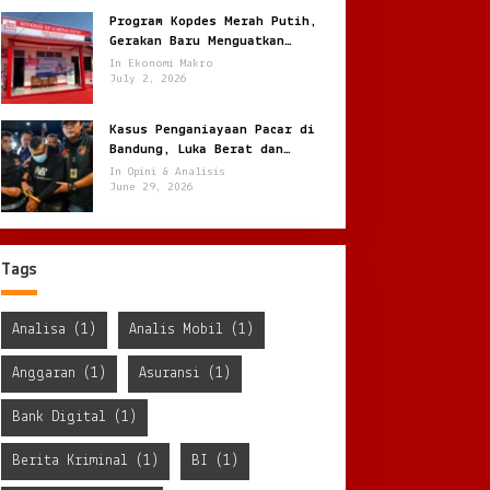
Program Kopdes Merah Putih,
Gerakan Baru Menguatkan
Ekonomi Desa dari Akar Rumput
In Ekonomi Makro
July 2, 2026
Kasus Penganiayaan Pacar di
Bandung, Luka Berat dan
Penyekapan !
In Opini & Analisis
June 29, 2026
Tags
Analisa
(1)
Analis Mobil
(1)
Anggaran
(1)
Asuransi
(1)
Bank Digital
(1)
Berita Kriminal
(1)
BI
(1)