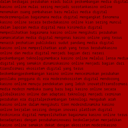
dalam berbagai perubahan era
di balik perkembangan media digital
kasino online mulai sering menjadi sorotan
kasino online
menemukan ruang pembahasan baru melalui media digital
modern
mengulas bagaimana media digital mengangkat fenomena
kasino online secara berbeda
kasino online kian sering muncul
dalam laporan media digital masa kini
media digital
memperlihatkan bagaimana kasino online mengikuti perubahan
zaman
catatan media digital mengenai kasino online yang terus
menarik perhatian publik
dari sudut pandang media digital
kasino online memperlihatkan arah yang terus berubah
kasino
online dan media digital menjadi bagian dari narasi
perkembangan teknologi
membaca kasino online melalui lensa media
digital yang semakin dinamis
kasino online menjadi bagian dari
transformasi ekosistem digital yang terus
berkembang
perkembangan kasino online mencerminkan perubahan
perilaku pengguna di era modern
ekosistem digital mendorong
kasino online menuju pendekatan yang lebih inovatif
transformasi
media modern membuka ruang baru bagi kasino online secara
global
kasino online dan adaptasi teknologi menjadi cerminan
perubahan era digital
perkembangan teknologi mengubah arah
kasino online dalam mengikuti tren modern
dinamika kasino
online berjalan seiring dengan inovasi platform digital
terkini
era digital memperlihatkan bagaimana kasino online terus
beradaptasi dengan perubahan
inovasi berkelanjutan menjadikan
kasino online semakin dekat dengan ekosistem modern
kasino