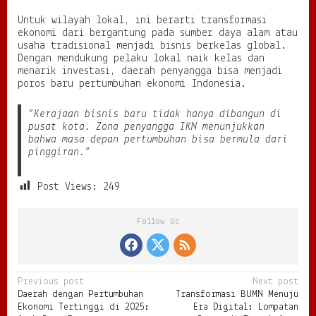
Untuk wilayah lokal, ini berarti transformasi
ekonomi dari bergantung pada sumber daya alam atau
usaha tradisional menjadi bisnis berkelas global.
Dengan mendukung pelaku lokal naik kelas dan
menarik investasi, daerah penyangga bisa menjadi
poros baru pertumbuhan ekonomi Indonesia.
“Kerajaan bisnis baru tidak hanya dibangun di
pusat kota. Zona penyangga IKN menunjukkan
bahwa masa depan pertumbuhan bisa bermula dari
pinggiran.”
Post Views:
249
Follow Us
P
Previous post
Next post
Daerah dengan Pertumbuhan
Transformasi BUMN Menuju
o
Ekonomi Tertinggi di 2025:
Era Digital: Lompatan