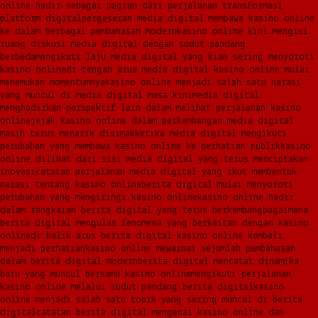
online hadir sebagai bagian dari perjalanan transformasi
platform digital
pergeseran media digital membawa kasino online
ke dalam berbagai pembahasan modern
kasino online kini mengisi
ruang diskusi media digital dengan sudut pandang
berbeda
mengikuti laju media digital yang kian sering menyoroti
kasino online
di tengah arus media digital kasino online mulai
menemukan momentumnya
kasino online menjadi salah satu narasi
yang muncul di media digital masa kini
media digital
menghadirkan perspektif lain dalam melihat perjalanan kasino
online
jejak kasino online dalam perkembangan media digital
masih terus menarik disimak
ketika media digital mengikuti
perubahan yang membawa kasino online ke perhatian publik
kasino
online dilihat dari sisi media digital yang terus menciptakan
inovasi
catatan perjalanan media digital yang ikut membentuk
narasi tentang kasino online
berita digital mulai menyoroti
perubahan yang mengiringi kasino online
kasino online hadir
dalam rangkaian berita digital yang terus berkembang
bagaimana
berita digital mengulas fenomena yang berkaitan dengan kasino
online
di balik arus berita digital kasino online kembali
menjadi perhatian
kasino online mewarnai sejumlah pembahasan
dalam berita digital modern
berita digital mencatat dinamika
baru yang muncul bersama kasino online
mengikuti perjalanan
kasino online melalui sudut pandang berita digital
kasino
online menjadi salah satu topik yang sering muncul di berita
digital
catatan berita digital mengenai kasino online dan