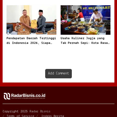
Modal, dan Bisnis Lokal
Rentan dari Angka dan
Jadi Sorotan
Realita
Pendapatan Daerah Tertinggi
Usaha Kuliner Jogja yang
di Indonesia 2026, Siapa
Tak Pernah Sepi: Kota Rasa
Paling Besar
dengan Peluang Bisnis Besar
Add Comment
Copyright 2025
Radar Bisnis
Terms of Service
Indeks Berita