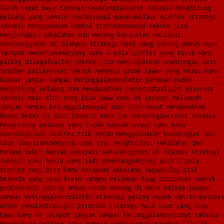
lebih cepat baca tipsnya sekarang
baccarat rahasia menghitung
peluang yang pemain profesional gunakan
black scatter strategi
rahasia menggunakan simbol scatter
bonanza teknik jitu
menghindari kekalahan dan menang konsisten pelajari
sekarang
gates of olympus strategi main yang paling ampuh agar
jackpot menantimu
mahjong wins 2 pola scatter yang bikin kamu
paling diingat
parlay teknik jitu meningkatkan keuntungan dari
taruhan parlay
poker teknik membaca gerak lawan yang harus kamu
kuasai jangan sampai ketinggalan
roulette panduan mudah
menghitung peluang dan mendapatkan jackpot
starlight princess
rahasia main slot yang bisa bawa kamu ke jackpot melimpah
jangan sampai ketinggalan
sugar rush tips cepat mendapatkan
bonus besar di slot favorit baca ini sekarang
baccarat rahasia
menghitung peluang yang tidak banyak orang tahu baca
sekarang
black scatter trik mudah menggandakan keuntungan dari
slot favoritmu
bonanza tips jitu menghindari kekalahan dan
menang lebih banyak pelajari sekarang
gates of olympus strategi
rahasia yang bikin kamu jadi pemenang
mahjong wins 2 pola
scatter yang bisa kamu terapkan sekarang juga
parlay trik
berbeda yang bisa bikin uangmu melimpah tiap hari
poker teknik
profesional paling ampuh untuk menang di meja online jangan
sampai ketinggalan
roulette strategi paling mudah dan terpercaya
untuk pemula
starlight princess strategi main slot yang bisa
bawa kamu ke jackpot jangan sampai ketinggalan
baccarat rahasia