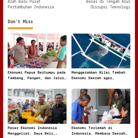
s
Arah Baru Pusat
Besar di Tengah Arus
Pertumbuhan Indonesia
Disrupsi Teknologi
t
n
Don't Miss
a
v
i
g
a
t
Ekonomi Papua Bertumpu pada
Menggerakkan Nilai Tambah
Tambang, Pangan, dan Jalur
Ekonomi Daerah agar
i
Perdagangan Baru
Kekayaan Lokal Tidak Pergi
o
Mentah
n
Pasar Ekonomi Indonesia
Ekonomi Terlemah di
Menggeliat, Daya Beli,
Indonesia, Membaca Daerah