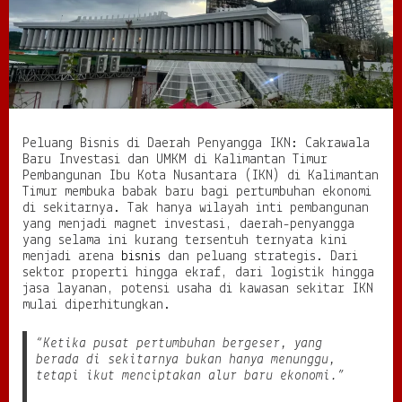
P
e
n
y
a
n
g
g
Peluang Bisnis di Daerah Penyangga IKN: Cakrawala
a
Baru Investasi dan UMKM di Kalimantan Timur
I
Pembangunan Ibu Kota Nusantara (IKN) di Kalimantan
K
Timur membuka babak baru bagi pertumbuhan ekonomi
N
di sekitarnya. Tak hanya wilayah inti pembangunan
:
yang menjadi magnet investasi, daerah-penyangga
C
yang selama ini kurang tersentuh ternyata kini
a
menjadi arena
bisnis
dan peluang strategis. Dari
k
sektor properti hingga ekraf, dari logistik hingga
r
jasa layanan, potensi usaha di kawasan sekitar IKN
a
mulai diperhitungkan.
w
a
l
“Ketika pusat pertumbuhan bergeser, yang
a
berada di sekitarnya bukan hanya menunggu,
B
tetapi ikut menciptakan alur baru ekonomi.”
a
r