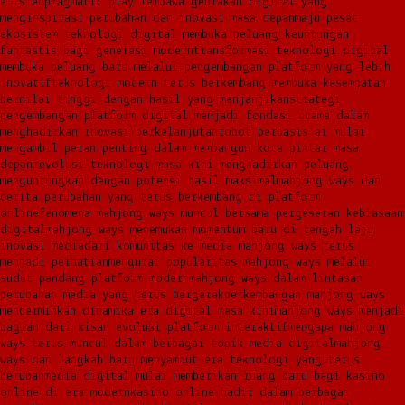
efisien
pragmatic play membawa gebrakan digital yang
menginspirasi perubahan dan inovasi masa depan
maju pesat
ekosistem teknologi digital membuka peluang keuntungan
fantastis bagi generasi modern
transformasi teknologi digital
membuka peluang baru melalui pengembangan platform yang lebih
inovatif
teknologi modern terus berkembang membuka kesempatan
bernilai tinggi dengan hasil yang menjanjikan
strategi
pengembangan platform digital menjadi fondasi utama dalam
menghadirkan inovasi berkelanjutan
robot berbasis ai mulai
mengambil peran penting dalam membangun kota pintar masa
depan
revolusi teknologi masa kini menghadirkan peluang
menguntungkan dengan potensi hasil maksimal
mahjong ways dan
cerita perubahan yang terus berkembang di platform
online
fenomena mahjong ways muncul bersama pergeseran kebiasaan
digital
mahjong ways menemukan momentum baru di tengah laju
inovasi media
dari komunitas ke media mahjong ways terus
menjadi perhatian
mengurai popularitas mahjong ways melalui
sudut pandang platform modern
mahjong ways dalam lintasan
perubahan media yang terus bergerak
perkembangan mahjong ways
mencerminkan dinamika era digital masa kini
mahjong ways menjadi
bagian dari kisah evolusi platform interaktif
mengapa mahjong
ways terus muncul dalam berbagai topik media digital
mahjong
ways dan langkah baru menyambut era teknologi yang terus
berubah
media digital mulai memberikan ruang baru bagi kasino
online di era modern
kasino online hadir dalam berbagai