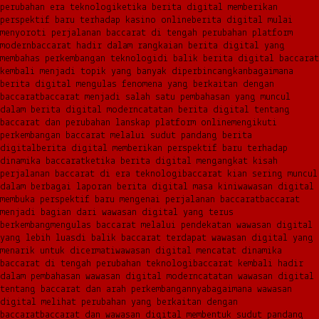
perubahan era teknologi
ketika berita digital memberikan
perspektif baru terhadap kasino online
berita digital mulai
menyoroti perjalanan baccarat di tengah perubahan platform
modern
baccarat hadir dalam rangkaian berita digital yang
membahas perkembangan teknologi
di balik berita digital baccarat
kembali menjadi topik yang banyak diperbincangkan
bagaimana
berita digital mengulas fenomena yang berkaitan dengan
baccarat
baccarat menjadi salah satu pembahasan yang muncul
dalam berita digital modern
catatan berita digital tentang
baccarat dan perubahan lanskap platform online
mengikuti
perkembangan baccarat melalui sudut pandang berita
digital
berita digital memberikan perspektif baru terhadap
dinamika baccarat
ketika berita digital mengangkat kisah
perjalanan baccarat di era teknologi
baccarat kian sering muncul
dalam berbagai laporan berita digital masa kini
wawasan digital
membuka perspektif baru mengenai perjalanan baccarat
baccarat
menjadi bagian dari wawasan digital yang terus
berkembang
mengulas baccarat melalui pendekatan wawasan digital
yang lebih luas
di balik baccarat terdapat wawasan digital yang
menarik untuk dicermati
wawasan digital mencatat dinamika
baccarat di tengah perubahan teknologi
baccarat kembali hadir
dalam pembahasan wawasan digital modern
catatan wawasan digital
tentang baccarat dan arah perkembangannya
bagaimana wawasan
digital melihat perubahan yang berkaitan dengan
baccarat
baccarat dan wawasan digital membentuk sudut pandang