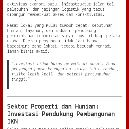
a
aktivitas ekonomi baru. Infrastruktur jalan tol,
n
pelabuhan, dan jaringan logistik yang terus
t
dibangun memperkuat akses dan konektivitas.
a
n
Pasar lokal yang mulai tumbuh cepat, kebutuhan
T
hunian, layanan, dan industri pendukung
i
pemerintahan memberikan sinyal positif bagi pelaku
m
usaha. Daerah penyangga tidak lagi hanya
u
bargaining zone lokasi, tetapi berubah menjadi
r
lahan bisnis aktif.
“Investasi tidak harus bermula di pusat. Zona
penyangga punya keunggulan—biaya lebih rendah,
risiko lebih kecil, dan potensi pertumbuhan
tinggi.”
Sektor Properti dan Hunian:
Investasi Pendukung Pembangunan
IKN