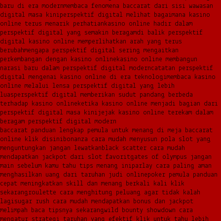
baru di era modern
membaca fenomena baccarat dari sisi wawasan
digital masa kini
perspektif digital melihat bagaimana kasino
online terus menarik perhatian
kasino online hadir dalam
perspektif digital yang semakin beragam
di balik perspektif
digital kasino online memperlihatkan arah yang terus
berubah
mengapa perspektif digital sering mengaitkan
perkembangan dengan kasino online
kasino online membangun
narasi baru dalam perspektif digital modern
catatan perspektif
digital mengenai kasino online di era teknologi
membaca kasino
online melalui lensa perspektif digital yang lebih
luas
perspektif digital memberikan sudut pandang berbeda
terhadap kasino online
ketika kasino online menjadi bagian dari
perspektif digital masa kini
jejak kasino online terekam dalam
beragam perspektif digital modern
baccarat panduan lengkap pemula untuk menang di meja baccarat
online klik disini
bonanza cara mudah menyusun pola slot yang
menguntungkan jangan lewatkan
black scatter cara mudah
mendapatkan jackpot dari slot favorit
gates of olympus jangan
main sebelum kamu tahu tips menang ini
parlay cara paling aman
menghasilkan uang dari taruhan judi online
poker pemula panduan
cepat meningkatkan skill dan menang berkali kali klik
sekarang
roulette cara menghitung peluang agar tidak kalah
lagi
sugar rush cara mudah mendapatkan bonus dan jackpot
melimpah baca tipsnya sekarang
wild bounty showdown cara
mengatur strategi taruhan yang efektif klik untuk tahu lebih