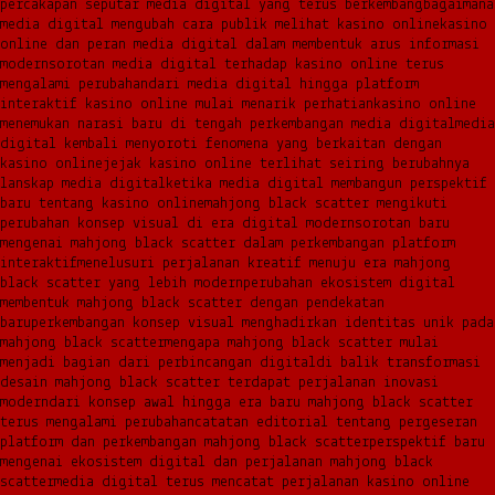
percakapan seputar media digital yang terus berkembang
bagaimana
media digital mengubah cara publik melihat kasino online
kasino
online dan peran media digital dalam membentuk arus informasi
modern
sorotan media digital terhadap kasino online terus
mengalami perubahan
dari media digital hingga platform
interaktif kasino online mulai menarik perhatian
kasino online
menemukan narasi baru di tengah perkembangan media digital
media
digital kembali menyoroti fenomena yang berkaitan dengan
kasino online
jejak kasino online terlihat seiring berubahnya
lanskap media digital
ketika media digital membangun perspektif
baru tentang kasino online
mahjong black scatter mengikuti
perubahan konsep visual di era digital modern
sorotan baru
mengenai mahjong black scatter dalam perkembangan platform
interaktif
menelusuri perjalanan kreatif menuju era mahjong
black scatter yang lebih modern
perubahan ekosistem digital
membentuk mahjong black scatter dengan pendekatan
baru
perkembangan konsep visual menghadirkan identitas unik pada
mahjong black scatter
mengapa mahjong black scatter mulai
menjadi bagian dari perbincangan digital
di balik transformasi
desain mahjong black scatter terdapat perjalanan inovasi
modern
dari konsep awal hingga era baru mahjong black scatter
terus mengalami perubahan
catatan editorial tentang pergeseran
platform dan perkembangan mahjong black scatter
perspektif baru
mengenai ekosistem digital dan perjalanan mahjong black
scatter
media digital terus mencatat perjalanan kasino online