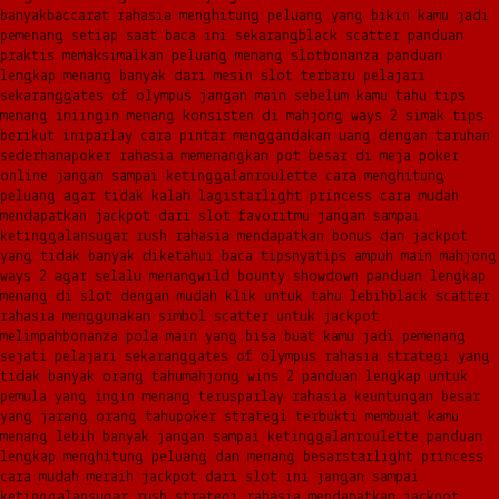
banyak
baccarat rahasia menghitung peluang yang bikin kamu jadi
pemenang setiap saat baca ini sekarang
black scatter panduan
praktis memaksimalkan peluang menang slot
bonanza panduan
lengkap menang banyak dari mesin slot terbaru pelajari
sekarang
gates of olympus jangan main sebelum kamu tahu tips
menang ini
ingin menang konsisten di mahjong ways 2 simak tips
berikut ini
parlay cara pintar menggandakan uang dengan taruhan
sederhana
poker rahasia memenangkan pot besar di meja poker
online jangan sampai ketinggalan
roulette cara menghitung
peluang agar tidak kalah lagi
starlight princess cara mudah
mendapatkan jackpot dari slot favoritmu jangan sampai
ketinggalan
sugar rush rahasia mendapatkan bonus dan jackpot
yang tidak banyak diketahui baca tipsnya
tips ampuh main mahjong
ways 2 agar selalu menang
wild bounty showdown panduan lengkap
menang di slot dengan mudah klik untuk tahu lebih
black scatter
rahasia menggunakan simbol scatter untuk jackpot
melimpah
bonanza pola main yang bisa buat kamu jadi pemenang
sejati pelajari sekarang
gates of olympus rahasia strategi yang
tidak banyak orang tahu
mahjong wins 2 panduan lengkap untuk
pemula yang ingin menang terus
parlay rahasia keuntungan besar
yang jarang orang tahu
poker strategi terbukti membuat kamu
menang lebih banyak jangan sampai ketinggalan
roulette panduan
lengkap menghitung peluang dan menang besar
starlight princess
cara mudah meraih jackpot dari slot ini jangan sampai
ketinggalan
sugar rush strategi rahasia mendapatkan jackpot