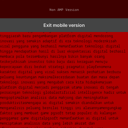
Non AMP Version
transformasi digital pragmatic play menjadi inspirasi baru
Exit mobile version
dalam menghadirkan inovasi berkualitas
ai digital menjadi kunci
analisis data pgsoft yang lebih adaptif dan berkinerja
tinggi
arah baru pengembangan platform digital mendorong
inovasi yang semakin adaptif di era teknologi modern
kisah
viral pengguna yang berhasil memanfaatkan teknologi digital
hingga mendapatkan hasil di luar ekspektasi
ai digital berhasil
membaca pola tersembunyi hasilnya bikin banyak orang
terkejut
kisah investor toko baju dari keraguan menuju
kepercayaan diri berkat strategi pragmatic play
fenomena
karakter digital yang viral sukses menarik perhatian berburu
peluang keuntungan maksimal
kecerdasan buatan dan masa depan
teknologi inovasi yang mengubah cara kita hidup
kemajuan
platform digital menjadi penggerak utama inovasi di tengah
persaingan teknologi global
artificial intelligence hadir untuk
mengoptimalkan analisis data mahjong dan meningkatkan
produktivitas
mengapa ai digital semakin diandalkan untuk
menganalisis peluang bernilai tinggi ini alasannya
mengungkap
faktor yang membuat game pgsoft tetap populer di kalangan
penggemar game digital
pgsoft memanfaatkan ai digital untuk
menciptakan analisis data yang lebih akurat dan