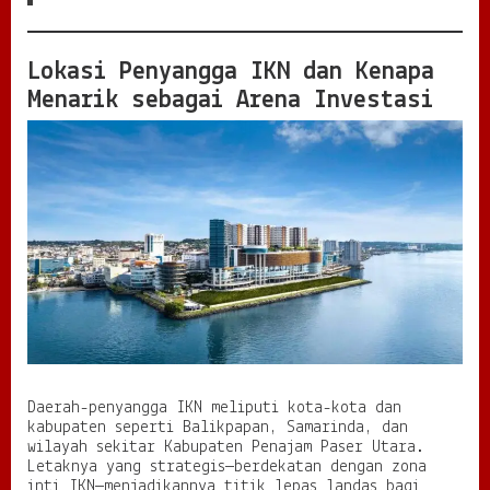
u
I
n
Lokasi Penyangga IKN dan Kenapa
v
Menarik sebagai Arena Investasi
e
s
t
a
s
i
d
a
n
U
M
K
M
d
i
K
Daerah-penyangga IKN meliputi kota-kota dan
a
kabupaten seperti Balikpapan, Samarinda, dan
l
wilayah sekitar Kabupaten Penajam Paser Utara.
i
Letaknya yang strategis—berdekatan dengan zona
m
inti IKN—menjadikannya titik lepas landas bagi