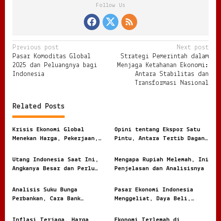
Follow Us
P
Previous post
Next post
Pasar Komoditas Global
Strategi Pemerintah dalam
o
2025 dan Peluangnya bagi
Menjaga Ketahanan Ekonomi:
s
Indonesia
Antara Stabilitas dan
Transformasi Nasional
t
n
Related Posts
a
v
Krisis Ekonomi Global
Opini tentang Ekspor Satu
Menekan Harga, Pekerjaan,
Pintu, Antara Tertib Dagang
i
dan Daya Beli Masyarakat
dan Risiko Terlalu Terpusat
g
Utang Indonesia Saat Ini,
Mengapa Rupiah Melemah, Ini
Angkanya Besar dan Perlu
Penjelasan dan Analisisnya
a
Dibaca dengan Jernih
t
Analisis Suku Bunga
Pasar Ekonomi Indonesia
i
Perbankan, Cara Bank
Menggeliat, Daya Beli,
Menghitung Harga Uang
Modal, dan Bisnis Lokal
o
Nasabah
Jadi Sorotan
Inflasi Terjaga, Harga
Ekonomi Terlemah di