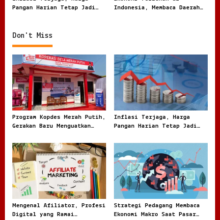
n
Pangan Harian Tetap Jadi
Indonesia, Membaca Daerah
Sorotan Warga
Rentan dari Angka dan
Realita
Don't Miss
Program Kopdes Merah Putih,
Inflasi Terjaga, Harga
Gerakan Baru Menguatkan
Pangan Harian Tetap Jadi
Ekonomi Desa dari Akar
Sorotan Warga
Rumput
Mengenal Afiliator, Profesi
Strategi Pedagang Membaca
Digital yang Ramai
Ekonomi Makro Saat Pasar