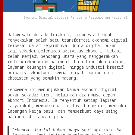
P
e
n
Ekonomi Digital sebagai Penopang Pertumbuhan Nasional
o
p
a
Dalam satu dekade terakhir, Indonesia tengah
n
menyaksikan salah satu transformasi ekonomi digital
g
terbesar dalam sejarahnya. Dunia digital bukan
P
lagi sekadar pelengkap aktivitas ekonomi, tetapi
e
telah menjadi penopang utama yang menggerakkan
r
roda perekonomian nasional. Dari transaksi online,
t
layanan keuangan digital, hingga industri kreatif
u
berbasis teknologi, semua menjadi bagian dari
m
ekosistem yang semakin matang.
b
u
Fenomena ini menunjukkan bahwa ekonomi digital
h
bukan sekadar tren, melainkan arah masa depan
a
ekonomi Indonesia. Ia menyentuh setiap lapisan
n
masyarakat, mempercepat inklusi finansial, membuka
N
lapangan kerja baru, dan memperkuat daya saing
a
nasional di kancah global.
s
i
“
Ekonomi digital
bukan hanya soal aplikasi dan
o
n