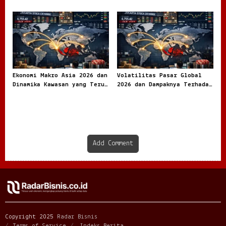
Dibicarakan di Dunia Online
Tidak Pernah Benar Benar
Tenang
Ekonomi Makro Asia 2026 dan
Volatilitas Pasar Global
Dinamika Kawasan yang Terus
2026 dan Dampaknya Terhadap
Bergerak
Ekonomi Dunia
Add Comment
Copyright 2025
Radar Bisnis
Terms of Service
Indeks Berita