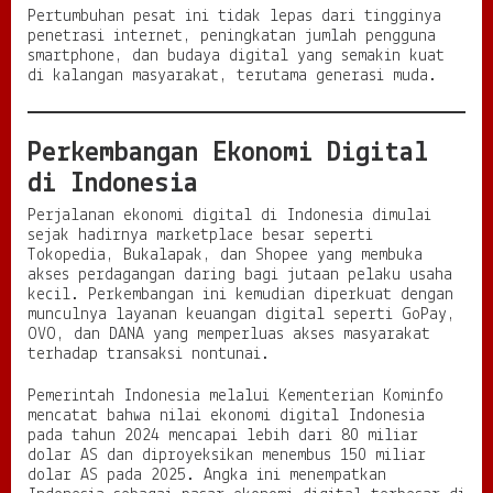
M
Pertumbuhan pesat ini tidak lepas dari tingginya
e
penetrasi internet, peningkatan jumlah pengguna
n
smartphone, dan budaya digital yang semakin kuat
u
di kalangan masyarakat, terutama generasi muda.
j
u
E
r
Perkembangan Ekonomi Digital
a
di Indonesia
B
a
Perjalanan ekonomi digital di Indonesia dimulai
r
sejak hadirnya marketplace besar seperti
u
Tokopedia, Bukalapak, dan Shopee yang membuka
akses perdagangan daring bagi jutaan pelaku usaha
kecil. Perkembangan ini kemudian diperkuat dengan
munculnya layanan keuangan digital seperti GoPay,
OVO, dan DANA yang memperluas akses masyarakat
terhadap transaksi nontunai.
Pemerintah Indonesia melalui Kementerian Kominfo
mencatat bahwa nilai ekonomi digital Indonesia
pada tahun 2024 mencapai lebih dari 80 miliar
dolar AS dan diproyeksikan menembus 150 miliar
dolar AS pada 2025. Angka ini menempatkan