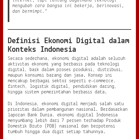
internet, tapi tentang bagaimana teknologi
mengubah cara bangsa ini bekerja, berinovasi,
a
dan bermimpi.”
l
:
T
r
a
Definisi Ekonomi Digital dalam
n
s
Konteks Indonesia
f
o
Secara sederhana, ekonomi digital adalah seluruh
r
aktivitas ekonomi yang berbasis pada teknologi
m
digital, baik dalam proses produksi, distribusi,
a
maupun konsumsi barang dan jasa. Konsep ini
s
mencakup berbagai sektor seperti e-commerce,
i
fintech, logistik digital, pendidikan daring,
I
hingga sistem pemerintahan berbasis data.
n
d
Di Indonesia, ekonomi digital menjadi salah satu
o
prioritas dalam pembangunan nasional. Berdasarkan
n
laporan Bank Dunia, ekonomi digital Indonesia
e
menyumbang lebih dari 7 persen terhadap Produk
s
Domestik Bruto (PDB) nasional dan berpotensi
i
tumbuh hingga dua digit setiap tahunnya.
a