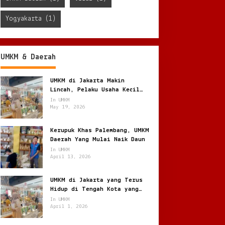
Yogyakarta
(1)
UMKM & Daerah
UMKM di Jakarta Makin
Lincah, Pelaku Usaha Kecil
Berburu Peluang di Kota
In UMKM
Besar
May 19, 2026
Kerupuk Khas Palembang, UMKM
Daerah Yang Mulai Naik Daun
In UMKM
April 13, 2026
UMKM di Jakarta yang Terus
Hidup di Tengah Kota yang
Bergerak Cepat
In UMKM
April 1, 2026