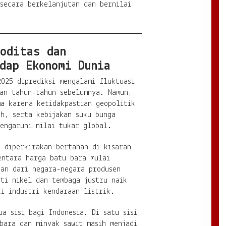
secara berkelanjutan dan bernilai
oditas dan
dap Ekonomi Dunia
025 diprediksi mengalami fluktuasi
kan tahun-tahun sebelumnya. Namun,
a karena ketidakpastian geopolitik
ah, serta kebijakan suku bunga
mengaruhi nilai tukar global.
 diperkirakan bertahan di kisaran
entara harga batu bara mulai
kan dari negara-negara produsen
ti nikel dan tembaga justru naik
i industri kendaraan listrik.
ua sisi bagi Indonesia. Di satu sisi,
bara dan minyak sawit masih menjadi