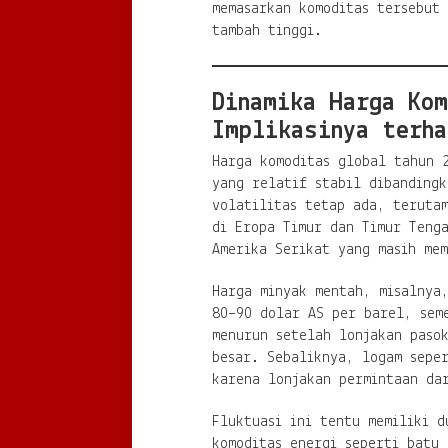
memasarkan komoditas tersebut 
tambah tinggi.
Dinamika Harga Kom
Implikasinya terha
Harga komoditas global tahun 2
yang relatif stabil dibanding
volatilitas tetap ada, terutam
di Eropa Timur dan Timur Teng
Amerika Serikat yang masih me
Harga minyak mentah, misalnya,
80–90 dolar AS per barel, sem
menurun setelah lonjakan paso
besar. Sebaliknya, logam seper
karena lonjakan permintaan dar
Fluktuasi ini tentu memiliki d
komoditas energi seperti batu 