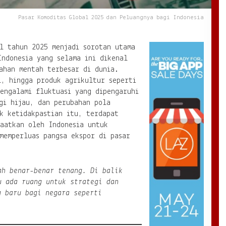
Pasar Komoditas Global 2025 dan Peluangnya bagi Indonesia
l tahun 2025 menjadi sorotan utama
Indonesia yang selama ini dikenal
ahan mentah terbesar di dunia.
l, hingga produk agrikultur seperti
engalami fluktuasi yang dipengaruhi
gi hijau, dan perubahan pola
k ketidakpastian itu, terdapat
faatkan oleh Indonesia untuk
memperluas pangsa ekspor di pasar
h benar-benar tenang. Di balik
u ada ruang untuk strategi dan
g baru bagi negara seperti