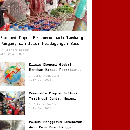
Ekonomi Papua Bertumpu pada Tambang,
Pangan, dan Jalur Perdagangan Baru
In Ekonomi Daerah
August 4, 2026
Krisis Ekonomi Global
Menekan Harga, Pekerjaan,
dan Daya Beli Masyarakat
In Opini & Analisis
July 30, 2026
Venezuela Pimpin Inflasi
Tertinggi Dunia, Harga
Melonjak Ratusan Persen
In Opini & Analisis
July 24, 2026
Polusi Menggerus Kesehatan,
dari Paru Paru hingga