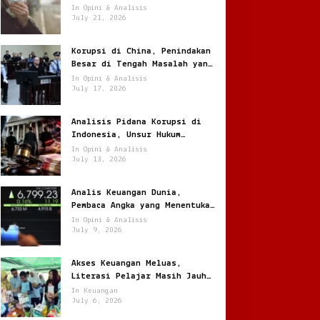
Jantung
In Opini & Analisis
July 21, 2026
Korupsi di China, Penindakan
Besar di Tengah Masalah yang
Terus Berulang
In Opini & Analisis
July 17, 2026
Analisis Pidana Korupsi di
Indonesia, Unsur Hukum
hingga Pemulihan Aset
In Opini & Analisis
July 13, 2026
Analis Keuangan Dunia,
Pembaca Angka yang Menentukan
Arah Pasar Global
In Opini & Analisis
July 9, 2026
Akses Keuangan Meluas,
Literasi Pelajar Masih Jauh
Tertinggal
In Keuangan
July 6, 2026