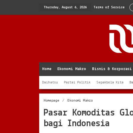
Skip
to
Thursday, August 6, 2026
Terms of Service
content
Home
Ekonomi Makro
Bisnis & Korporasi
Daihatsu
Partai Politik
Sepakbola Kita
B
Pasar
Homepage
/
Ekonomi Makro
Komoditas
Pasar Komoditas Gl
Global
2025
bagi Indonesia
dan
Peluangnya
bagi