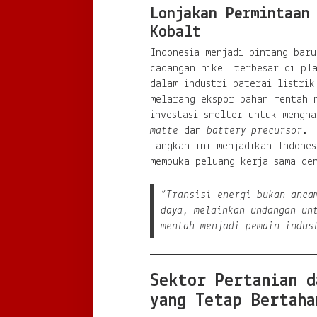
Lonjakan Permintaan
Kobalt
Indonesia menjadi bintang baru
cadangan nikel terbesar di pla
dalam industri baterai listrik
melarang ekspor bahan mentah 
investasi smelter untuk mengh
matte
dan
battery precursor
.
Langkah ini menjadikan Indones
membuka peluang kerja sama de
“Transisi energi bukan anca
daya, melainkan undangan un
mentah menjadi pemain indus
Sektor Pertanian d
yang Tetap Bertaha