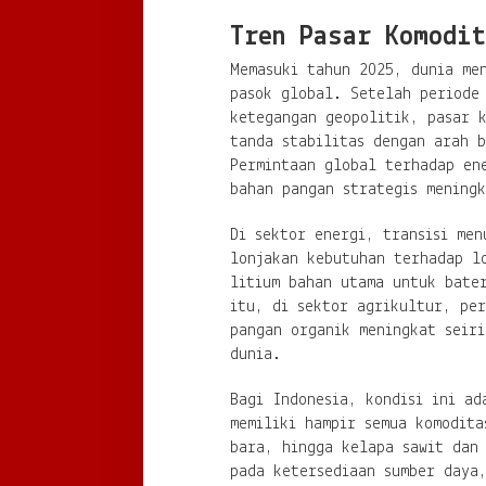
Tren Pasar Komodit
Memasuki tahun 2025, dunia me
pasok global. Setelah periode 
ketegangan geopolitik, pasar 
tanda stabilitas dengan arah 
Permintaan global terhadap en
bahan pangan strategis meningk
Di sektor energi, transisi me
lonjakan kebutuhan terhadap l
litium bahan utama untuk bate
itu, di sektor agrikultur, pe
pangan organik meningkat seir
dunia.
Bagi Indonesia, kondisi ini ad
memiliki hampir semua komodita
bara, hingga kelapa sawit dan
pada ketersediaan sumber daya