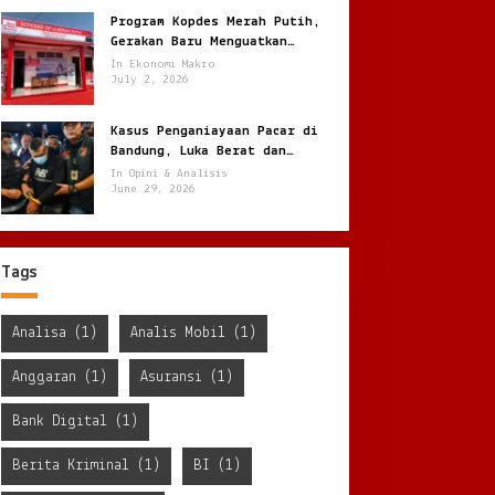
Program Kopdes Merah Putih,
Gerakan Baru Menguatkan
Ekonomi Desa dari Akar Rumput
In Ekonomi Makro
July 2, 2026
Kasus Penganiayaan Pacar di
Bandung, Luka Berat dan
Penyekapan !
In Opini & Analisis
June 29, 2026
Tags
Analisa
(1)
Analis Mobil
(1)
Anggaran
(1)
Asuransi
(1)
Bank Digital
(1)
Berita Kriminal
(1)
BI
(1)