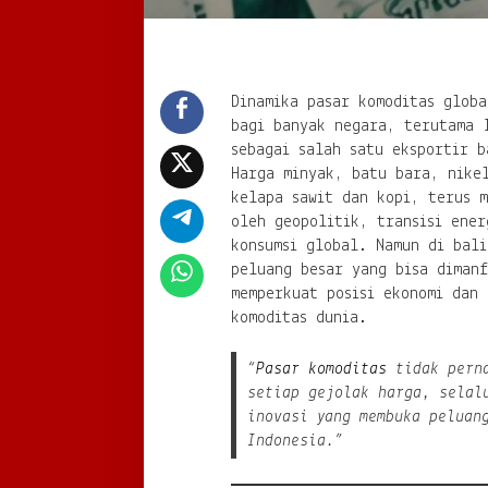
Dinamika pasar komoditas globa
bagi banyak negara, terutama 
sebagai salah satu eksportir b
Harga minyak, batu bara, nike
kelapa sawit dan kopi, terus m
oleh geopolitik, transisi ener
konsumsi global. Namun di bali
peluang besar yang bisa diman
memperkuat posisi ekonomi dan 
komoditas dunia.
“
Pasar komoditas
tidak perna
setiap gejolak harga, selal
inovasi yang membuka peluan
Indonesia.”