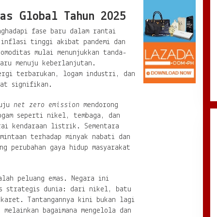
as Global Tahun 2025
nghadapi fase baru dalam rantai
inflasi tinggi akibat pandemi dan
komoditas mulai menunjukkan tanda-
baru menuju keberlanjutan.
ergi terbarukan, logam industri, dan
at signifikan.
nuju
net zero emission
mendorong
ogam seperti nikel, tembaga, dan
rai kendaraan listrik. Sementara
rmintaan terhadap minyak nabati dan
ing perubahan gaya hidup masyarakat
alah peluang emas. Negara ini
s strategis dunia: dari nikel, batu
 karet. Tantangannya kini bukan lagi
, melainkan bagaimana mengelola dan