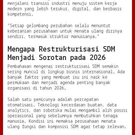
menjalani transisi industri menuju sistem kerja
u
modern yang lebih terukur, digital, dan berbasis
D
kompetensi.
u
n
“Setiap gelombang perubahan selalu menuntut
i
keberanian perusahaan untuk menata ulang dirinya
a
sendiri, termasuk struktur manusianya.”
K
e
Mengapa Restrukturisasi SDM
r
j
Menjadi Sorotan pada 2026
a
Pembahasan mengenai restrukturisasi SDM semakin
sering muncul di lingkup bisnis internasional. Ada
banyak faktor yang membuat isu ini naik ke
permukaan dan menjadi agenda penting banyak
organisasi di tahun 2026.
Salah satu pemicunya adalah percepatan
otomatisasi. Teknologi kecerdasan buatan, data
analytics, dan robotika mulai mengambil alih posisi
operasional yang sebelumnya membutuhkan tenaga
manusia. Kondisi ini memaksa perusahaan menata
ulang fungsi dan komposisi SDM agar tetap relevan.