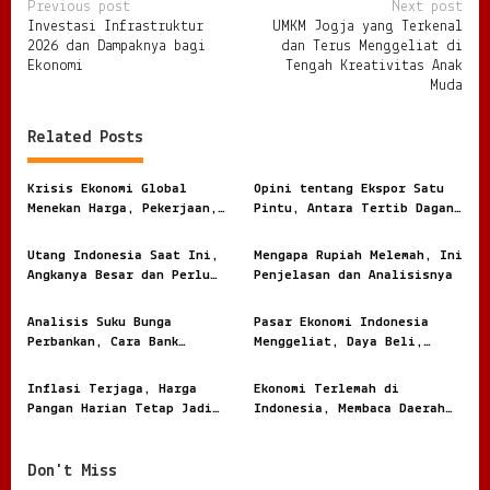
P
Previous post
Next post
Investasi Infrastruktur
UMKM Jogja yang Terkenal
o
2026 dan Dampaknya bagi
dan Terus Menggeliat di
s
Ekonomi
Tengah Kreativitas Anak
Muda
t
n
Related Posts
a
v
Krisis Ekonomi Global
Opini tentang Ekspor Satu
Menekan Harga, Pekerjaan,
Pintu, Antara Tertib Dagang
i
dan Daya Beli Masyarakat
dan Risiko Terlalu Terpusat
g
Utang Indonesia Saat Ini,
Mengapa Rupiah Melemah, Ini
Angkanya Besar dan Perlu
Penjelasan dan Analisisnya
a
Dibaca dengan Jernih
t
Analisis Suku Bunga
Pasar Ekonomi Indonesia
i
Perbankan, Cara Bank
Menggeliat, Daya Beli,
Menghitung Harga Uang
Modal, dan Bisnis Lokal
o
Nasabah
Jadi Sorotan
Inflasi Terjaga, Harga
Ekonomi Terlemah di
n
Pangan Harian Tetap Jadi
Indonesia, Membaca Daerah
Sorotan Warga
Rentan dari Angka dan
Realita
Don't Miss