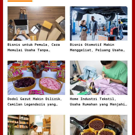
Bisnis untuk Pemula, Cara
Bisnis Otomotif Makin
Memulai Usaha Tanpa
Menggeliat, Peluang Usaha
Terjebak Modal Besar
dari Bengkel hingga Jual
Beli Kendaraan
Dodol Garut Makin Dilirik,
Home Industri Tekstil,
Camilan Legendaris yang
Usaha Rumahan yang Menjahit
Jadi Ladang Bisnis UMKM
Peluang Besar dari Kain