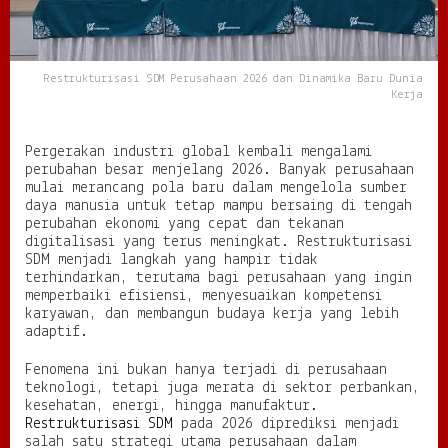
u
s
a
h
Restrukturisasi SDM Perusahaan 2026 dan Dinamika Baru Dunia
a
Kerja
a
n
2
Pergerakan industri global kembali mengalami
0
perubahan besar menjelang 2026. Banyak perusahaan
2
mulai merancang pola baru dalam mengelola sumber
6
daya manusia untuk tetap mampu bersaing di tengah
d
perubahan ekonomi yang cepat dan tekanan
a
digitalisasi yang terus meningkat. Restrukturisasi
n
SDM menjadi langkah yang hampir tidak
D
terhindarkan, terutama bagi perusahaan yang ingin
i
memperbaiki efisiensi, menyesuaikan kompetensi
n
karyawan, dan membangun budaya kerja yang lebih
a
adaptif.
m
i
Fenomena ini bukan hanya terjadi di perusahaan
k
teknologi, tetapi juga merata di sektor perbankan,
a
kesehatan, energi, hingga manufaktur.
B
Restrukturisasi SDM
pada 2026 diprediksi menjadi
a
salah satu strategi utama perusahaan dalam
r