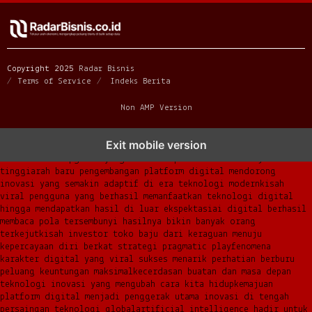
Copyright 2025
Radar Bisnis
Terms of Service
Indeks Berita
Non AMP Version
transformasi digital pragmatic play menjadi inspirasi baru
Exit mobile version
dalam menghadirkan inovasi berkualitas
ai digital menjadi kunci
analisis data pgsoft yang lebih adaptif dan berkinerja
tinggi
arah baru pengembangan platform digital mendorong
inovasi yang semakin adaptif di era teknologi modern
kisah
viral pengguna yang berhasil memanfaatkan teknologi digital
hingga mendapatkan hasil di luar ekspektasi
ai digital berhasil
membaca pola tersembunyi hasilnya bikin banyak orang
terkejut
kisah investor toko baju dari keraguan menuju
kepercayaan diri berkat strategi pragmatic play
fenomena
karakter digital yang viral sukses menarik perhatian berburu
peluang keuntungan maksimal
kecerdasan buatan dan masa depan
teknologi inovasi yang mengubah cara kita hidup
kemajuan
platform digital menjadi penggerak utama inovasi di tengah
persaingan teknologi global
artificial intelligence hadir untuk