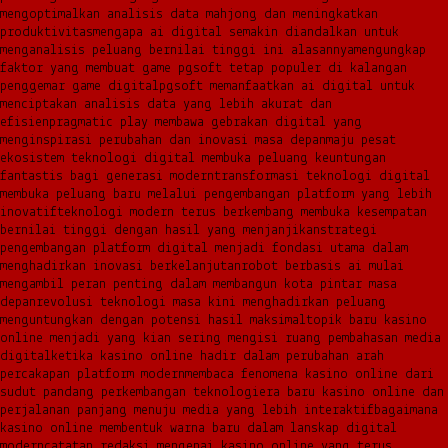
mengoptimalkan analisis data mahjong dan meningkatkan
produktivitas
mengapa ai digital semakin diandalkan untuk
menganalisis peluang bernilai tinggi ini alasannya
mengungkap
faktor yang membuat game pgsoft tetap populer di kalangan
penggemar game digital
pgsoft memanfaatkan ai digital untuk
menciptakan analisis data yang lebih akurat dan
efisien
pragmatic play membawa gebrakan digital yang
menginspirasi perubahan dan inovasi masa depan
maju pesat
ekosistem teknologi digital membuka peluang keuntungan
fantastis bagi generasi modern
transformasi teknologi digital
membuka peluang baru melalui pengembangan platform yang lebih
inovatif
teknologi modern terus berkembang membuka kesempatan
bernilai tinggi dengan hasil yang menjanjikan
strategi
pengembangan platform digital menjadi fondasi utama dalam
menghadirkan inovasi berkelanjutan
robot berbasis ai mulai
mengambil peran penting dalam membangun kota pintar masa
depan
revolusi teknologi masa kini menghadirkan peluang
menguntungkan dengan potensi hasil maksimal
topik baru kasino
online menjadi yang kian sering mengisi ruang pembahasan media
digital
ketika kasino online hadir dalam perubahan arah
percakapan platform modern
membaca fenomena kasino online dari
sudut pandang perkembangan teknologi
era baru kasino online dan
perjalanan panjang menuju media yang lebih interaktif
bagaimana
kasino online membentuk warna baru dalam lanskap digital
modern
catatan redaksi mengenai kasino online yang terus