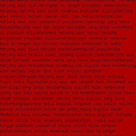
membawa warna berbeda dalam pembahasan platform
sorotan terhadap
mahjong ways kian meningkat di tengah perubahan zaman
catatan
mengenai mahjong ways dalam dinamika ekosistem digital
mahjong
ways kembali menjadi bagian dari tren media modern
melihat
mahjong ways dari perspektif perjalanan teknologi yang terus
berubah
mahjong ways dan cerita perubahan yang terus berkembang
di platform online
fenomena mahjong ways muncul bersama
pergeseran kebiasaan digital
mahjong ways menemukan momentum
baru di tengah laju inovasi media
dari komunitas ke media
mahjong ways terus menjadi perhatian
mengurai popularitas
mahjong ways melalui sudut pandang platform modern
mahjong ways
dalam lintasan perubahan media yang terus bergerak
perkembangan
mahjong ways mencerminkan dinamika era digital masa kini
mahjong
ways menjadi bagian dari kisah evolusi platform
interaktif
mengapa mahjong ways terus muncul dalam berbagai
topik media digital
mahjong ways dan langkah baru menyambut era
teknologi yang terus berubah
media digital mulai memberikan
ruang baru bagi kasino online di era modern
kasino online hadir
dalam berbagai percakapan seputar media digital yang terus
berkembang
bagaimana media digital mengubah cara publik melihat
kasino online
kasino online dan peran media digital dalam
membentuk arus informasi modern
sorotan media digital terhadap
kasino online terus mengalami perubahan
dari media digital
hingga platform interaktif kasino online mulai menarik
perhatian
kasino online menemukan narasi baru di tengah