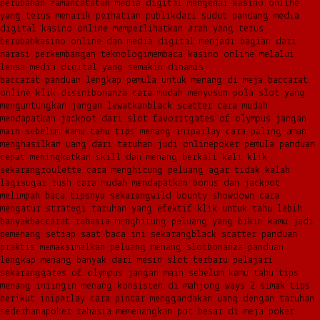
perubahan zaman
catatan media digital mengenai kasino online
yang terus menarik perhatian publik
dari sudut pandang media
digital kasino online memperlihatkan arah yang terus
berubah
kasino online dan media digital menjadi bagian dari
narasi perkembangan teknologi
membaca kasino online melalui
lensa media digital yang semakin dinamis
baccarat panduan lengkap pemula untuk menang di meja baccarat
online klik disini
bonanza cara mudah menyusun pola slot yang
menguntungkan jangan lewatkan
black scatter cara mudah
mendapatkan jackpot dari slot favorit
gates of olympus jangan
main sebelum kamu tahu tips menang ini
parlay cara paling aman
menghasilkan uang dari taruhan judi online
poker pemula panduan
cepat meningkatkan skill dan menang berkali kali klik
sekarang
roulette cara menghitung peluang agar tidak kalah
lagi
sugar rush cara mudah mendapatkan bonus dan jackpot
melimpah baca tipsnya sekarang
wild bounty showdown cara
mengatur strategi taruhan yang efektif klik untuk tahu lebih
banyak
baccarat rahasia menghitung peluang yang bikin kamu jadi
pemenang setiap saat baca ini sekarang
black scatter panduan
praktis memaksimalkan peluang menang slot
bonanza panduan
lengkap menang banyak dari mesin slot terbaru pelajari
sekarang
gates of olympus jangan main sebelum kamu tahu tips
menang ini
ingin menang konsisten di mahjong ways 2 simak tips
berikut ini
parlay cara pintar menggandakan uang dengan taruhan
sederhana
poker rahasia memenangkan pot besar di meja poker