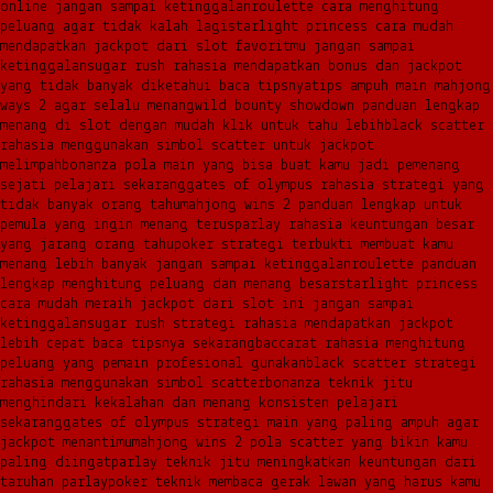
online jangan sampai ketinggalan
roulette cara menghitung
peluang agar tidak kalah lagi
starlight princess cara mudah
mendapatkan jackpot dari slot favoritmu jangan sampai
ketinggalan
sugar rush rahasia mendapatkan bonus dan jackpot
yang tidak banyak diketahui baca tipsnya
tips ampuh main mahjong
ways 2 agar selalu menang
wild bounty showdown panduan lengkap
menang di slot dengan mudah klik untuk tahu lebih
black scatter
rahasia menggunakan simbol scatter untuk jackpot
melimpah
bonanza pola main yang bisa buat kamu jadi pemenang
sejati pelajari sekarang
gates of olympus rahasia strategi yang
tidak banyak orang tahu
mahjong wins 2 panduan lengkap untuk
pemula yang ingin menang terus
parlay rahasia keuntungan besar
yang jarang orang tahu
poker strategi terbukti membuat kamu
menang lebih banyak jangan sampai ketinggalan
roulette panduan
lengkap menghitung peluang dan menang besar
starlight princess
cara mudah meraih jackpot dari slot ini jangan sampai
ketinggalan
sugar rush strategi rahasia mendapatkan jackpot
lebih cepat baca tipsnya sekarang
baccarat rahasia menghitung
peluang yang pemain profesional gunakan
black scatter strategi
rahasia menggunakan simbol scatter
bonanza teknik jitu
menghindari kekalahan dan menang konsisten pelajari
sekarang
gates of olympus strategi main yang paling ampuh agar
jackpot menantimu
mahjong wins 2 pola scatter yang bikin kamu
paling diingat
parlay teknik jitu meningkatkan keuntungan dari
taruhan parlay
poker teknik membaca gerak lawan yang harus kamu