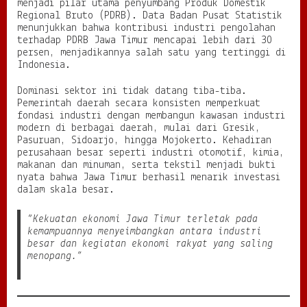
s
menjadi pilar utama penyumbang Produk Domestik
i
Regional Bruto (PDRB). Data Badan Pusat Statistik
o
menunjukkan bahwa kontribusi industri pengolahan
n
terhadap PDRB Jawa Timur mencapai lebih dari 30
a
persen, menjadikannya salah satu yang tertinggi di
l
Indonesia.
Dominasi sektor ini tidak datang tiba-tiba.
Pemerintah daerah secara konsisten memperkuat
fondasi industri dengan membangun kawasan industri
modern di berbagai daerah, mulai dari Gresik,
Pasuruan, Sidoarjo, hingga Mojokerto. Kehadiran
perusahaan besar seperti industri otomotif, kimia,
makanan dan minuman, serta tekstil menjadi bukti
nyata bahwa Jawa Timur berhasil menarik investasi
dalam skala besar.
“Kekuatan ekonomi Jawa Timur terletak pada
kemampuannya menyeimbangkan antara industri
besar dan kegiatan ekonomi rakyat yang saling
menopang.”