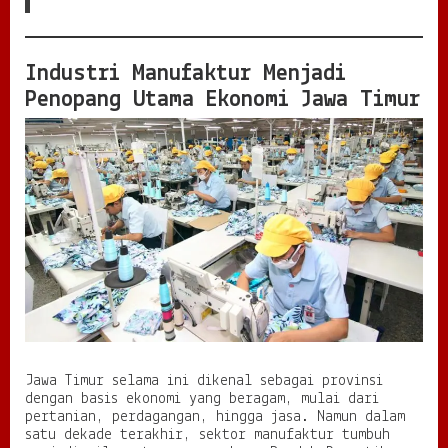
r
:
P
Industri Manufaktur Menjadi
i
l
Penopang Utama Ekonomi Jawa Timur
a
r
B
a
r
u
P
e
r
t
u
m
b
u
h
a
Jawa Timur selama ini dikenal sebagai provinsi
n
dengan basis ekonomi yang beragam, mulai dari
N
pertanian, perdagangan, hingga jasa. Namun dalam
a
satu dekade terakhir, sektor manufaktur tumbuh