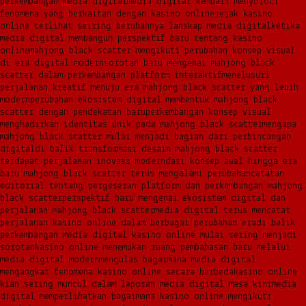
perkembangan media digital
media digital kembali menyoroti
fenomena yang berkaitan dengan kasino online
jejak kasino
online terlihat seiring berubahnya lanskap media digital
ketika
media digital membangun perspektif baru tentang kasino
online
mahjong black scatter mengikuti perubahan konsep visual
di era digital modern
sorotan baru mengenai mahjong black
scatter dalam perkembangan platform interaktif
menelusuri
perjalanan kreatif menuju era mahjong black scatter yang lebih
modern
perubahan ekosistem digital membentuk mahjong black
scatter dengan pendekatan baru
perkembangan konsep visual
menghadirkan identitas unik pada mahjong black scatter
mengapa
mahjong black scatter mulai menjadi bagian dari perbincangan
digital
di balik transformasi desain mahjong black scatter
terdapat perjalanan inovasi modern
dari konsep awal hingga era
baru mahjong black scatter terus mengalami perubahan
catatan
editorial tentang pergeseran platform dan perkembangan mahjong
black scatter
perspektif baru mengenai ekosistem digital dan
perjalanan mahjong black scatter
media digital terus mencatat
perjalanan kasino online dalam berbagai perubahan era
di balik
perkembangan media digital kasino online mulai sering menjadi
sorotan
kasino online menemukan ruang pembahasan baru melalui
media digital modern
mengulas bagaimana media digital
mengangkat fenomena kasino online secara berbeda
kasino online
kian sering muncul dalam laporan media digital masa kini
media
digital memperlihatkan bagaimana kasino online mengikuti