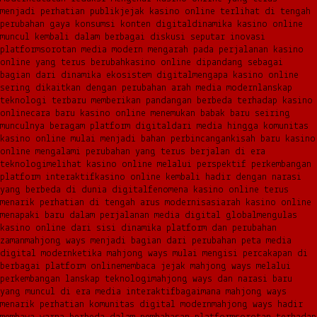
menjadi perhatian publik
jejak kasino online terlihat di tengah
perubahan gaya konsumsi konten digital
dinamika kasino online
muncul kembali dalam berbagai diskusi seputar inovasi
platform
sorotan media modern mengarah pada perjalanan kasino
online yang terus berubah
kasino online dipandang sebagai
bagian dari dinamika ekosistem digital
mengapa kasino online
sering dikaitkan dengan perubahan arah media modern
lanskap
teknologi terbaru memberikan pandangan berbeda terhadap kasino
online
cara baru kasino online menemukan babak baru seiring
munculnya beragam platform digital
dari media hingga komunitas
kasino online mulai menjadi bahan perbincangan
kisah baru kasino
online mengalami perubahan yang terus berjalan di era
teknologi
melihat kasino online melalui perspektif perkembangan
platform interaktif
kasino online kembali hadir dengan narasi
yang berbeda di dunia digital
fenomena kasino online terus
menarik perhatian di tengah arus modernisasi
arah kasino online
menapaki baru dalam perjalanan media digital global
mengulas
kasino online dari sisi dinamika platform dan perubahan
zaman
mahjong ways menjadi bagian dari perubahan peta media
digital modern
ketika mahjong ways mulai mengisi percakapan di
berbagai platform online
membaca jejak mahjong ways melalui
perkembangan lanskap teknologi
mahjong ways dan narasi baru
yang muncul di era media interaktif
bagaimana mahjong ways
menarik perhatian komunitas digital modern
mahjong ways hadir