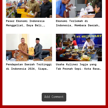
Pasar Ekonomi Indonesia
Ekonomi Terlemah di
Menggeliat, Daya Beli,
Indonesia, Membaca Daerah
Modal, dan Bisnis Lokal
Rentan dari Angka dan
Jadi Sorotan
Realita
Pendapatan Daerah Tertinggi
Usaha Kuliner Jogja yang
di Indonesia 2026, Siapa
Tak Pernah Sepi: Kota Rasa
Paling Besar
dengan Peluang Bisnis Besar
Add Comment