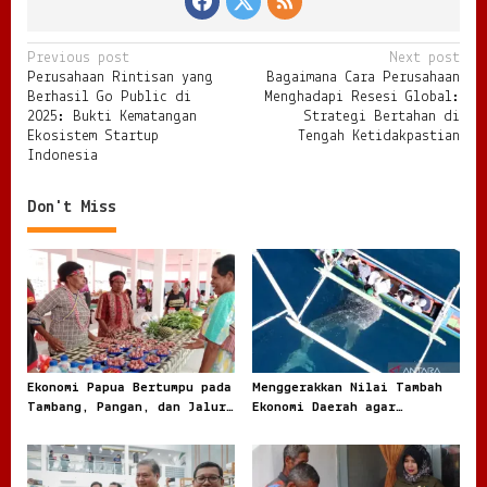
P
Previous post
Next post
Perusahaan Rintisan yang
Bagaimana Cara Perusahaan
o
Berhasil Go Public di
Menghadapi Resesi Global:
s
2025: Bukti Kematangan
Strategi Bertahan di
Ekosistem Startup
Tengah Ketidakpastian
t
Indonesia
n
Don't Miss
a
v
i
g
a
t
Ekonomi Papua Bertumpu pada
Menggerakkan Nilai Tambah
i
Tambang, Pangan, dan Jalur
Ekonomi Daerah agar
o
Perdagangan Baru
Kekayaan Lokal Tidak Pergi
Mentah
n