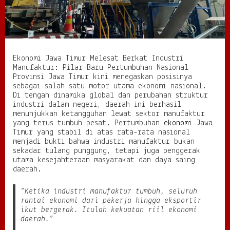
a
t
B
e
r
k
Ekonomi Jawa Timur Melesat Berkat Industri
a
Manufaktur: Pilar Baru Pertumbuhan Nasional
t
Provinsi Jawa Timur kini menegaskan posisinya
I
sebagai salah satu motor utama ekonomi nasional.
n
Di tengah dinamika global dan perubahan struktur
d
industri dalam negeri, daerah ini berhasil
u
menunjukkan ketangguhan lewat sektor manufaktur
s
yang terus tumbuh pesat. Pertumbuhan
ekonomi
Jawa
t
Timur yang stabil di atas rata-rata nasional
r
menjadi bukti bahwa industri manufaktur bukan
i
sekadar tulang punggung, tetapi juga penggerak
M
utama kesejahteraan masyarakat dan daya saing
a
daerah.
n
u
“Ketika industri manufaktur tumbuh, seluruh
f
rantai ekonomi dari pekerja hingga eksportir
a
ikut bergerak. Itulah kekuatan riil ekonomi
k
daerah.”
t
u