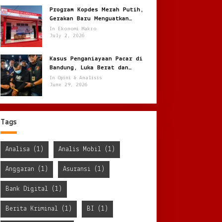
Program Kopdes Merah Putih,
Gerakan Baru Menguatkan
Ekonomi Desa dari Akar Rumput
In Ekonomi Makro
July 2, 2026
Kasus Penganiayaan Pacar di
Bandung, Luka Berat dan
Penyekapan !
In Opini & Analisis
June 29, 2026
Tags
Analisa
(1)
Analis Mobil
(1)
Anggaran
(1)
Asuransi
(1)
Bank Digital
(1)
Berita Kriminal
(1)
BI
(1)