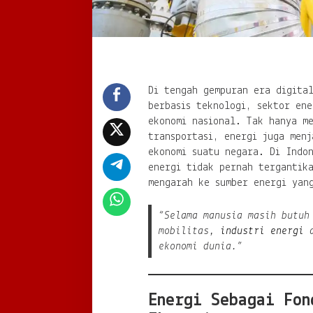
Di tengah gempuran era digita
berbasis teknologi, sektor ene
ekonomi nasional. Tak hanya m
transportasi, energi juga menj
ekonomi suatu negara. Di Indon
energi tidak pernah tergantik
mengarah ke sumber energi yan
“Selama manusia masih butuh
mobilitas,
industri energi
a
ekonomi dunia.”
Energi Sebagai Fon