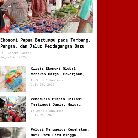
Ekonomi Papua Bertumpu pada Tambang,
Pangan, dan Jalur Perdagangan Baru
In Ekonomi Daerah
August 4, 2026
Krisis Ekonomi Global
Menekan Harga, Pekerjaan,
dan Daya Beli Masyarakat
In Opini & Analisis
July 30, 2026
Venezuela Pimpin Inflasi
Tertinggi Dunia, Harga
Melonjak Ratusan Persen
In Opini & Analisis
July 24, 2026
Polusi Menggerus Kesehatan,
dari Paru Paru hingga