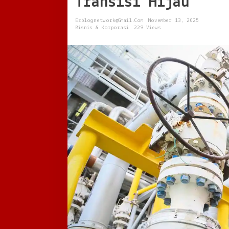
Transisi Hijau
Antara
Ketahanan,
Ezblognetwork@gmail.com
November 13, 2025
Inovasi,
Bisnis & Korporasi
229 Views
dan
Transisi
Hijau