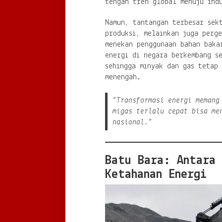
tengah tren global menuju indu
Namun, tantangan terbesar sek
produksi, melainkan juga perg
menekan penggunaan bahan baka
energi di negara berkembang se
sehingga minyak dan gas tetap 
menengah.
“Transformasi energi memang
migas terlalu cepat bisa me
nasional.”
Batu Bara: Antara 
Ketahanan Energi