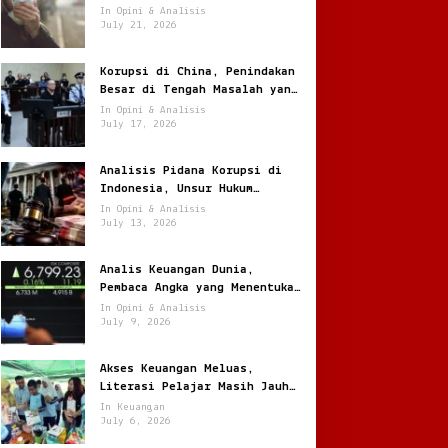
Jantung
In Opini & Analisis
July 21, 2026
Korupsi di China, Penindakan
Besar di Tengah Masalah yang
Terus Berulang
In Opini & Analisis
July 17, 2026
Analisis Pidana Korupsi di
Indonesia, Unsur Hukum
hingga Pemulihan Aset
In Opini & Analisis
July 13, 2026
Analis Keuangan Dunia,
Pembaca Angka yang Menentukan
Arah Pasar Global
In Opini & Analisis
July 9, 2026
Akses Keuangan Meluas,
Literasi Pelajar Masih Jauh
Tertinggal
In Keuangan
July 6, 2026