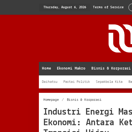
Skip
to
Thursday, August 6, 2026
Terms of Service
content
Home
Ekonomi Makro
Bisnis & Korporasi
Daihatsu
Partai Politik
Sepakbola Kita
B
Industri
Homepage
/
Bisnis & Korporasi
Energi
Industri Energi Ma
Masih
Jadi
Ekonomi: Antara Ke
Pilar
Utama
Ekonomi: