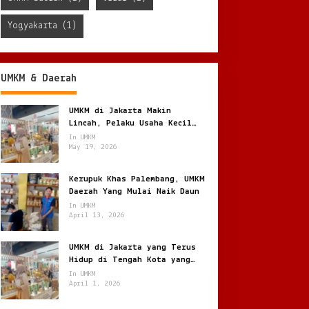
Yogyakarta
(1)
UMKM & Daerah
UMKM di Jakarta Makin
Lincah, Pelaku Usaha Kecil
Berburu Peluang di Kota
In UMKM
Besar
May 19, 2026
Kerupuk Khas Palembang, UMKM
Daerah Yang Mulai Naik Daun
In UMKM
April 13, 2026
UMKM di Jakarta yang Terus
Hidup di Tengah Kota yang
Bergerak Cepat
In UMKM
April 1, 2026