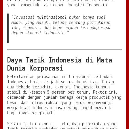
bisnis, melainkan bagian dari kolaborasi ekonomi
yang membentuk masa depan industri Indonesia.
:
A
r
“Investasi
multinasional
bukan hanya soal
u
modal yang masuk, tetapi tentang pertukaran
s
ide, inovasi, dan kepercayaan terhadap masa
M
depan ekonomi Indonesia.”
o
d
a
l
E
Daya Tarik Indonesia di Mata
k
Dunia Korporasi
o
n
Ketertarikan perusahaan multinasional terhadap
o
Indonesia tidak terjadi secara kebetulan. Dalam
m
dua dekade terakhir, ekonomi Indonesia tumbuh
i
stabil di kisaran 5 persen per tahun. Faktor ini,
N
ditambah dengan jumlah tenaga kerja produktif yang
a
besar dan infrastruktur yang terus berkembang,
s
menjadikan Indonesia pasar yang sangat menarik
i
bagi investor global.
o
n
Selain faktor ekonomi, kebijakan pemerintah yang
a