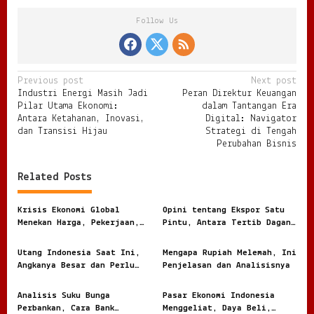
Follow Us
P
Previous post
Next post
Industri Energi Masih Jadi
Peran Direktur Keuangan
o
Pilar Utama Ekonomi:
dalam Tantangan Era
s
Antara Ketahanan, Inovasi,
Digital: Navigator
dan Transisi Hijau
Strategi di Tengah
t
Perubahan Bisnis
n
Related Posts
a
v
Krisis Ekonomi Global
Opini tentang Ekspor Satu
i
Menekan Harga, Pekerjaan,
Pintu, Antara Tertib Dagang
dan Daya Beli Masyarakat
dan Risiko Terlalu Terpusat
g
Utang Indonesia Saat Ini,
Mengapa Rupiah Melemah, Ini
a
Angkanya Besar dan Perlu
Penjelasan dan Analisisnya
t
Dibaca dengan Jernih
i
Analisis Suku Bunga
Pasar Ekonomi Indonesia
Perbankan, Cara Bank
Menggeliat, Daya Beli,