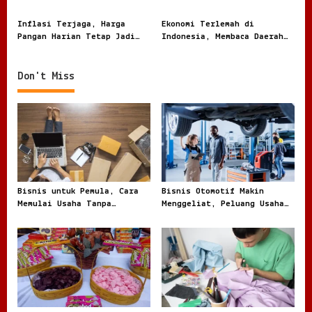
o
Menghitung Harga Uang
Modal, dan Bisnis Lokal
Nasabah
Jadi Sorotan
n
Inflasi Terjaga, Harga
Ekonomi Terlemah di
Pangan Harian Tetap Jadi
Indonesia, Membaca Daerah
Sorotan Warga
Rentan dari Angka dan
Realita
Don't Miss
Bisnis untuk Pemula, Cara
Bisnis Otomotif Makin
Memulai Usaha Tanpa
Menggeliat, Peluang Usaha
Terjebak Modal Besar
dari Bengkel hingga Jual
Beli Kendaraan