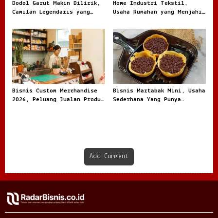
Dodol Garut Makin Dilirik,
Home Industri Tekstil,
Camilan Legendaris yang
Usaha Rumahan yang Menjahit
Jadi Ladang Bisnis UMKM
Peluang Besar dari Kain
Bisnis Custom Merchandise
Bisnis Martabak Mini, Usaha
2026, Peluang Jualan Produk
Sederhana Yang Punya
Personal
Peluang Manis
Add Comment