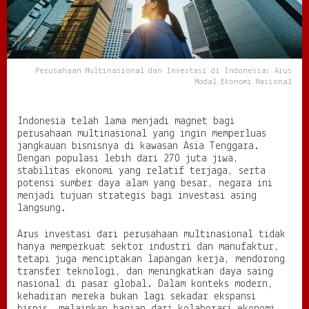
a
l
d
a
n
Perusahaan Multinasional dan Investasi di Indonesia: Arus
I
Modal Ekonomi Nasional
n
v
e
Indonesia telah lama menjadi magnet bagi
s
perusahaan multinasional yang ingin memperluas
t
jangkauan bisnisnya di kawasan Asia Tenggara.
a
Dengan populasi lebih dari 270 juta jiwa,
s
stabilitas ekonomi yang relatif terjaga, serta
i
potensi sumber daya alam yang besar, negara ini
d
menjadi tujuan strategis bagi investasi asing
i
langsung.
I
n
Arus investasi dari perusahaan multinasional tidak
d
hanya memperkuat sektor industri dan manufaktur,
o
tetapi juga menciptakan lapangan kerja, mendorong
n
transfer teknologi, dan meningkatkan daya saing
e
nasional di pasar global. Dalam konteks modern,
s
kehadiran mereka bukan lagi sekadar ekspansi
i
a