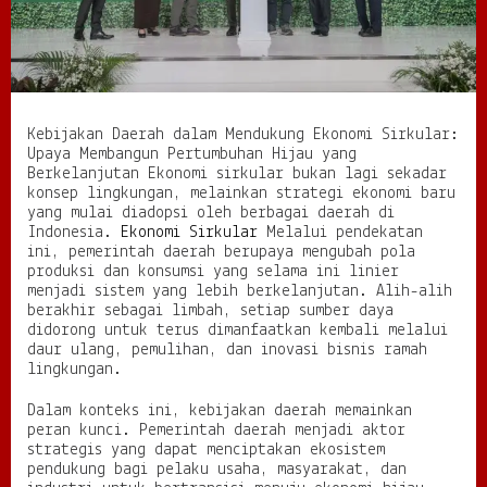
e
n
d
u
k
u
Kebijakan Daerah dalam Mendukung Ekonomi Sirkular:
n
Upaya Membangun Pertumbuhan Hijau yang
g
Berkelanjutan Ekonomi sirkular bukan lagi sekadar
E
konsep lingkungan, melainkan strategi ekonomi baru
k
yang mulai diadopsi oleh berbagai daerah di
o
Indonesia.
Ekonomi Sirkular
Melalui pendekatan
n
ini, pemerintah daerah berupaya mengubah pola
o
produksi dan konsumsi yang selama ini linier
m
menjadi sistem yang lebih berkelanjutan. Alih-alih
i
berakhir sebagai limbah, setiap sumber daya
S
didorong untuk terus dimanfaatkan kembali melalui
i
daur ulang, pemulihan, dan inovasi bisnis ramah
r
lingkungan.
k
u
l
Dalam konteks ini, kebijakan daerah memainkan
a
peran kunci. Pemerintah daerah menjadi aktor
r
strategis yang dapat menciptakan ekosistem
:
pendukung bagi pelaku usaha, masyarakat, dan
U