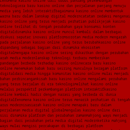
fenomena kasino online dari sudut pandang perkembangan
teknologi
era baru kasino online dan perjalanan panjang menuju
media yang lebih interaktif
bagaimana kasino online membentuk
warna baru dalam lanskap digital modern
catatan redaksi mengenai
kasino online yang terus menjadi perhatian publik
jejak kasino
online terlihat di tengah perubahan gaya konsumsi konten
digital
dinamika kasino online muncul kembali dalam berbagai
diskusi seputar inovasi platform
sorotan media modern mengarah
pada perjalanan kasino online yang terus berubah
kasino online
dipandang sebagai bagian dari dinamika ekosistem
digital
mengapa kasino online sering dikaitkan dengan perubahan
arah media modern
lanskap teknologi terbaru memberikan
pandangan berbeda terhadap kasino online
cara baru kasino
online menemukan babak baru seiring munculnya beragam platform
digital
dari media hingga komunitas kasino online mulai menjadi
bahan perbincangan
kisah baru kasino online mengalami perubahan
yang terus berjalan di era teknologi
melihat kasino online
melalui perspektif perkembangan platform interaktif
kasino
online kembali hadir dengan narasi yang berbeda di dunia
digital
fenomena kasino online terus menarik perhatian di tengah
arus modernisasi
arah kasino online menapaki baru dalam
perjalanan media digital global
mengulas kasino online dari
sisi dinamika platform dan perubahan zaman
mahjong ways menjadi
bagian dari perubahan peta media digital modern
ketika mahjong
ways mulai mengisi percakapan di berbagai platform