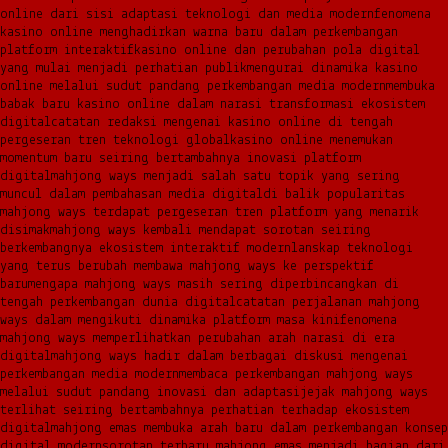
online dari sisi adaptasi teknologi dan media modern
fenomena
kasino online menghadirkan warna baru dalam perkembangan
platform interaktif
kasino online dan perubahan pola digital
yang mulai menjadi perhatian publik
mengurai dinamika kasino
online melalui sudut pandang perkembangan media modern
membuka
babak baru kasino online dalam narasi transformasi ekosistem
digital
catatan redaksi mengenai kasino online di tengah
pergeseran tren teknologi global
kasino online menemukan
momentum baru seiring bertambahnya inovasi platform
digital
mahjong ways menjadi salah satu topik yang sering
muncul dalam pembahasan media digital
di balik popularitas
mahjong ways terdapat pergeseran tren platform yang menarik
disimak
mahjong ways kembali mendapat sorotan seiring
berkembangnya ekosistem interaktif modern
lanskap teknologi
yang terus berubah membawa mahjong ways ke perspektif
baru
mengapa mahjong ways masih sering diperbincangkan di
tengah perkembangan dunia digital
catatan perjalanan mahjong
ways dalam mengikuti dinamika platform masa kini
fenomena
mahjong ways memperlihatkan perubahan arah narasi di era
digital
mahjong ways hadir dalam berbagai diskusi mengenai
perkembangan media modern
membaca perkembangan mahjong ways
melalui sudut pandang inovasi dan adaptasi
jejak mahjong ways
terlihat seiring bertambahnya perhatian terhadap ekosistem
digital
mahjong emas membuka arah baru dalam perkembangan konsep
digital modern
sorotan terbaru mahjong emas menjadi bagian dari