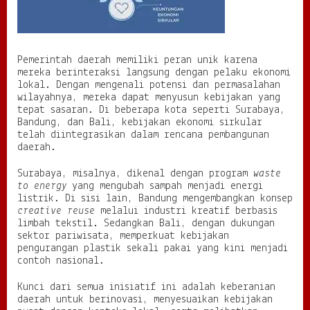
H
i
j
a
u
Pemerintah daerah memiliki peran unik karena
y
mereka berinteraksi langsung dengan pelaku ekonomi
a
lokal. Dengan mengenali potensi dan permasalahan
n
wilayahnya, mereka dapat menyusun kebijakan yang
g
tepat sasaran. Di beberapa kota seperti Surabaya,
B
Bandung, dan Bali, kebijakan ekonomi sirkular
e
telah diintegrasikan dalam rencana pembangunan
r
daerah.
k
e
Surabaya, misalnya, dikenal dengan program
waste
l
to energy
yang mengubah sampah menjadi energi
a
listrik. Di sisi lain, Bandung mengembangkan konsep
n
creative reuse
melalui industri kreatif berbasis
j
limbah tekstil. Sedangkan Bali, dengan dukungan
u
sektor pariwisata, memperkuat kebijakan
t
pengurangan plastik sekali pakai yang kini menjadi
a
contoh nasional.
n
Kunci dari semua inisiatif ini adalah keberanian
daerah untuk berinovasi, menyesuaikan kebijakan