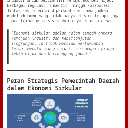
industri untuk bertransisi menuju ekonomi hijau.
p
Berbagai regulasi, insentif, hingga kolaborasi
a
lintas sektor mulai diperkuat demi mewujudkan
y
model ekonomi yang tidak hanya efisien tetapi juga
a
tahan terhadap krisis sumber daya di masa depan.
M
e
“Ekonomi sirkular adalah jalan tengah antara
m
kemajuan industri dan keberlanjutan
b
lingkungan. Ia tidak menolak pertumbuhan,
a
tetapi menata ulang cara kita mencapainya agar
n
lebih bijak dan bertanggung jawab.”
g
u
n
P
e
Peran Strategis Pemerintah Daerah
r
dalam Ekonomi Sirkular
t
u
m
b
u
h
a
n