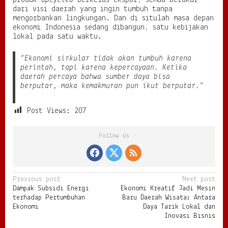
produk
upcycled
berkelas ekspor, semua berakar
dari visi daerah yang ingin tumbuh tanpa
mengorbankan lingkungan. Dan di situlah masa depan
ekonomi Indonesia sedang dibangun, satu kebijakan
lokal pada satu waktu.
“Ekonomi sirkular tidak akan tumbuh karena
perintah, tapi karena kepercayaan. Ketika
daerah percaya bahwa sumber daya bisa
berputar, maka kemakmuran pun ikut berputar.”
Post Views:
207
Follow Us
P
Previous post
Next post
Dampak Subsidi Energi
Ekonomi Kreatif Jadi Mesin
o
terhadap Pertumbuhan
Baru Daerah Wisata: Antara
s
Ekonomi
Daya Tarik Lokal dan
Inovasi Bisnis
t