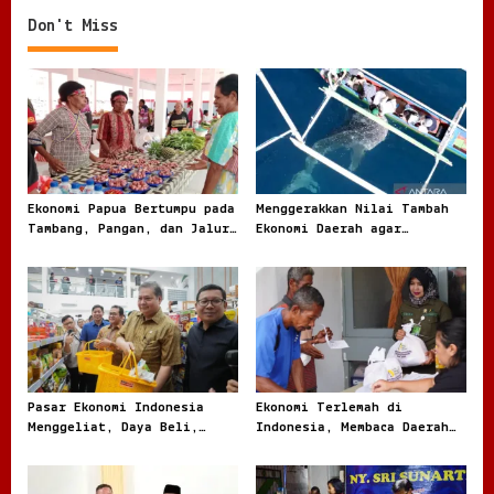
n
Don't Miss
a
v
i
g
a
t
Ekonomi Papua Bertumpu pada
Menggerakkan Nilai Tambah
Tambang, Pangan, dan Jalur
Ekonomi Daerah agar
i
Perdagangan Baru
Kekayaan Lokal Tidak Pergi
o
Mentah
n
Pasar Ekonomi Indonesia
Ekonomi Terlemah di
Menggeliat, Daya Beli,
Indonesia, Membaca Daerah
Modal, dan Bisnis Lokal
Rentan dari Angka dan
Jadi Sorotan
Realita