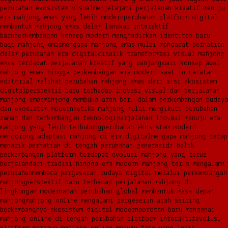
perubahan ekosistem visual
menjelajahi perjalanan kreatif menuju
era mahjong emas yang lebih modern
perubahan platform digital
membentuk mahjong emas dalam lanskap interaktif
baru
perkembangan konsep modern menghadirkan identitas baru
bagi mahjong emas
mengapa mahjong emas mulai mendapat perhatian
dalam perubahan era digital
dibalik transformasi visual mahjong
emas terdapat perjalanan kreatif yang panjang
dari konsep awal
mahjong emas hingga perkembangan era modern saat ini
catatan
editorial melihat perubahan mahjong emas dari sisi ekosistem
digital
perspektif baru terhadap inovasi visual dan perjalanan
mahjong emas
mahjong membuka arah baru dalam perkembangan budaya
dan ekosistem modern
ketika mahjong mulai mengikuti perubahan
zaman dan perkembangan teknologi
perjalanan inovasi menuju era
mahjong yang lebih terhubung
perubahan ekosistem modern
mendorong adaptasi mahjong di era digital
mengapa mahjong tetap
menarik perhatian di tengah perubahan generasi
di balik
perkembangan platform terdapat evolusi mahjong yang terus
berjalan
dari tradisi hingga era modern mahjong terus mengalami
perubahan
membaca pergeseran budaya digital melalui perkembangan
mahjong
perspektif baru terhadap perjalanan mahjong di
lingkungan modern
arah perubahan global membentuk masa depan
mahjong
mahjong online mengalami pergeseran arah seiring
berkembangnya ekosistem digital modern
sorotan baru mengenai
mahjong online di tengah perubahan platform interaktif
evolusi