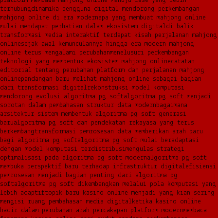
platform membawa mahjong online menuju fase yang lebih
terhubung
dinamika pengguna digital mendorong perkembangan
mahjong online di era modern
apa yang membuat mahjong online
mulai mendapat perhatian dalam ekosistem digital
di balik
transformasi media interaktif terdapat kisah perjalanan mahjong
online
sejak awal kemunculannya hingga era modern mahjong
online terus mengalami perubahan
menelusuri perkembangan
teknologi yang membentuk ekosistem mahjong online
catatan
editorial tentang perubahan platform dan perjalanan mahjong
online
pandangan baru melihat mahjong online sebagai bagian
dari transformasi digital
rekonstruksi model komputasi
mendorong evolusi algoritma pg soft
algoritma pg soft menjadi
sorotan dalam pembahasan struktur data modern
bagaimana
arsitektur sistem membentuk algoritma pg soft generasi
baru
algoritma pg soft dan pendekatan rekayasa yang terus
berkembang
transformasi pemrosesan data memberikan arah baru
bagi algoritma pg soft
algoritma pg soft mulai beradaptasi
dengan model komputasi terdistribusi
mengulas strategi
optimalisasi pada algoritma pg soft modern
algoritma pg soft
membuka perspektif baru terhadap infrastruktur digital
efisiensi
pemrosesan menjadi bagian penting dari algoritma pg
soft
algoritma pg soft dikembangkan melalui pola komputasi yang
lebih adaptif
topik baru kasino online menjadi yang kian sering
mengisi ruang pembahasan media digital
ketika kasino online
hadir dalam perubahan arah percakapan platform modern
membaca