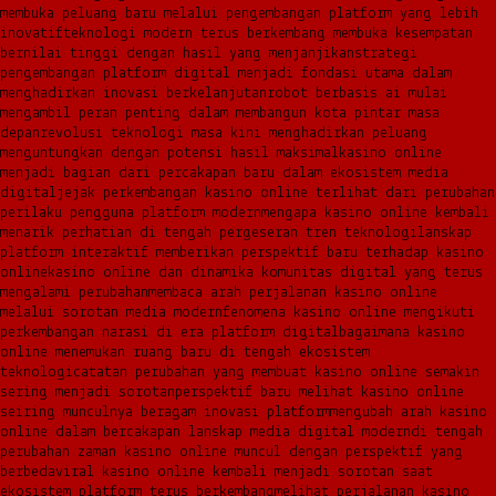
membuka peluang baru melalui pengembangan platform yang lebih
inovatif
teknologi modern terus berkembang membuka kesempatan
bernilai tinggi dengan hasil yang menjanjikan
strategi
pengembangan platform digital menjadi fondasi utama dalam
menghadirkan inovasi berkelanjutan
robot berbasis ai mulai
mengambil peran penting dalam membangun kota pintar masa
depan
revolusi teknologi masa kini menghadirkan peluang
menguntungkan dengan potensi hasil maksimal
kasino online
menjadi bagian dari percakapan baru dalam ekosistem media
digital
jejak perkembangan kasino online terlihat dari perubahan
perilaku pengguna platform modern
mengapa kasino online kembali
menarik perhatian di tengah pergeseran tren teknologi
lanskap
platform interaktif memberikan perspektif baru terhadap kasino
online
kasino online dan dinamika komunitas digital yang terus
mengalami perubahan
membaca arah perjalanan kasino online
melalui sorotan media modern
fenomena kasino online mengikuti
perkembangan narasi di era platform digital
bagaimana kasino
online menemukan ruang baru di tengah ekosistem
teknologi
catatan perubahan yang membuat kasino online semakin
sering menjadi sorotan
perspektif baru melihat kasino online
seiring munculnya beragam inovasi platform
mengubah arah kasino
online dalam bercakapan lanskap media digital modern
di tengah
perubahan zaman kasino online muncul dengan perspektif yang
berbeda
viral kasino online kembali menjadi sorotan saat
ekosistem platform terus berkembang
melihat perjalanan kasino