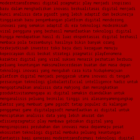
modern
transformasi digital pragmatic play menjadi inspirasi
baru dalam menghadirkan inovasi berkualitas
ai digital menjadi
kunci analisis data pgsoft yang lebih adaptif dan berkinerja
tinggi
arah baru pengembangan platform digital mendorong
inovasi yang semakin adaptif di era teknologi modern
kisah
viral pengguna yang berhasil memanfaatkan teknologi digital
hingga mendapatkan hasil di luar ekspektasi
ai digital berhasil
membaca pola tersembunyi hasilnya bikin banyak orang
terkejut
kisah investor toko baju dari keraguan menuju
kepercayaan diri berkat strategi pragmatic play
fenomena
karakter digital yang viral sukses menarik perhatian berburu
peluang keuntungan maksimal
kecerdasan buatan dan masa depan
teknologi inovasi yang mengubah cara kita hidup
kemajuan
platform digital menjadi penggerak utama inovasi di tengah
persaingan teknologi global
artificial intelligence hadir untuk
mengoptimalkan analisis data mahjong dan meningkatkan
produktivitas
mengapa ai digital semakin diandalkan untuk
menganalisis peluang bernilai tinggi ini alasannya
mengungkap
faktor yang membuat game pgsoft tetap populer di kalangan
penggemar game digital
pgsoft memanfaatkan ai digital untuk
menciptakan analisis data yang lebih akurat dan
efisien
pragmatic play membawa gebrakan digital yang
menginspirasi perubahan dan inovasi masa depan
maju pesat
ekosistem teknologi digital membuka peluang keuntungan
fantastis bagi generasi modern
transformasi teknologi digital