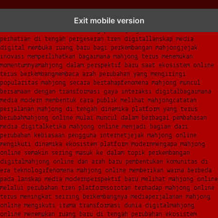
mahjong menjadi sorotan dalam perubahan pola interaksi digital
Exit mobile version
masa kini
dari komunitas hingga platform mahjong membangun
narasi baru di era modern
mengapa mahjong kembali mencuri
perhatian di tengah pergeseran tren digital
lanskap media
digital membuka ruang baru bagi perkembangan mahjong
jejak
inovasi memperlihatkan bagaimana mahjong terus menemukan
momentumnya
mahjong dalam perspektif baru saat ekosistem online
terus berkembang
membaca arah perubahan yang mengiringi
popularitas mahjong secara bertahap
fenomena mahjong muncul
bersamaan dengan transformasi gaya interaksi digital
bagaimana
media modern membentuk cara publik melihat mahjong
catatan
perjalanan mahjong di tengah dinamika platform yang terus
berubah
mahjong online mulai muncul dalam berbagai pembahasan
media digital
ketika mahjong online menjadi bagian dari
perubahan kebiasaan pengguna internet
jejak mahjong online
mengikuti dinamika ekosistem platform modern
mengapa mahjong
online semakin sering masuk ke dalam topik perkembangan
digital
mahjong online dan arah baru pembentukan komunitas di
era teknologi
fenomena mahjong online memberikan warna berbeda
pada lanskap media modern
perspektif baru melihat mahjong online
melalui perubahan tren platform
sorotan terhadap mahjong online
terus meningkat seiring berkembangnya media
perjalanan mahjong
online mengikuti irama transformasi dunia digital
mahjong
online menemukan ruang baru di tengah perubahan ekosistem