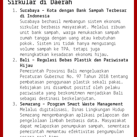
Sirkular di Daerah
Surabaya – Kota dengan Bank Sampah Terbesar
di Indonesia
Surabaya berhasil membangun sistem ekonomi
sirkular berbasis masyarakat. Melalui ribuan
unit bank sampah, warga menukarkan sampah
rumah tangga dengan uang atau kebutuhan
pokok. Sistem ini tidak hanya mengurangi
volume sampah ke TPA, tetapi juga
meningkatkan kesadaran ekonomi hijau.
Bali – Regulasi Bebas Plastik dan Pariwisata
Hijau
Pemerintah Provinsi Bali mengeluarkan
Peraturan Gubernur No. 97 Tahun 2018 tentang
pembatasan penggunaan plastik sekali pakai.
Kebijakan ini disambut positif oleh pelaku
pariwisata yang berkomitmen menjadikan Bali
sebagai destinasi berkelanjutan.
Semarang – Program Smart Waste Management
Melalui digitalisasi, Dinas Lingkungan Hidup
Semarang mengembangkan aplikasi pelaporan dan
pengelolaan limbah berbasis data. Masyarakat
dapat melaporkan penumpukan sampah, sementara
pemerintah memantau efektivitas pengumpulan