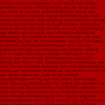
berbagai platform online
membaca jejak mahjong ways melalui
perkembangan lanskap teknologi
mahjong ways dan narasi baru
yang muncul di era media interaktif
bagaimana mahjong ways
menarik perhatian komunitas digital modern
mahjong ways hadir
membawa warna berbeda dalam pembahasan platform
sorotan terhadap
mahjong ways kian meningkat di tengah perubahan zaman
catatan
mengenai mahjong ways dalam dinamika ekosistem digital
mahjong
ways kembali menjadi bagian dari tren media modern
melihat
mahjong ways dari perspektif perjalanan teknologi yang terus
berubah
mahjong ways dan cerita perubahan yang terus berkembang
di platform online
fenomena mahjong ways muncul bersama
pergeseran kebiasaan digital
mahjong ways menemukan momentum
baru di tengah laju inovasi media
dari komunitas ke media
mahjong ways terus menjadi perhatian
mengurai popularitas
mahjong ways melalui sudut pandang platform modern
mahjong ways
dalam lintasan perubahan media yang terus bergerak
perkembangan
mahjong ways mencerminkan dinamika era digital masa kini
mahjong
ways menjadi bagian dari kisah evolusi platform
interaktif
mengapa mahjong ways terus muncul dalam berbagai
topik media digital
mahjong ways dan langkah baru menyambut era
teknologi yang terus berubah
media digital mulai memberikan
ruang baru bagi kasino online di era modern
kasino online hadir
dalam berbagai percakapan seputar media digital yang terus
berkembang
bagaimana media digital mengubah cara publik melihat
kasino online
kasino online dan peran media digital dalam