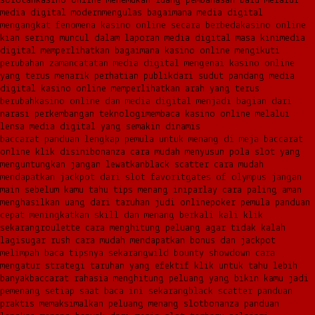
sorotan
kasino online menemukan ruang pembahasan baru melalui
media digital modern
mengulas bagaimana media digital
mengangkat fenomena kasino online secara berbeda
kasino online
kian sering muncul dalam laporan media digital masa kini
media
digital memperlihatkan bagaimana kasino online mengikuti
perubahan zaman
catatan media digital mengenai kasino online
yang terus menarik perhatian publik
dari sudut pandang media
digital kasino online memperlihatkan arah yang terus
berubah
kasino online dan media digital menjadi bagian dari
narasi perkembangan teknologi
membaca kasino online melalui
lensa media digital yang semakin dinamis
baccarat panduan lengkap pemula untuk menang di meja baccarat
online klik disini
bonanza cara mudah menyusun pola slot yang
menguntungkan jangan lewatkan
black scatter cara mudah
mendapatkan jackpot dari slot favorit
gates of olympus jangan
main sebelum kamu tahu tips menang ini
parlay cara paling aman
menghasilkan uang dari taruhan judi online
poker pemula panduan
cepat meningkatkan skill dan menang berkali kali klik
sekarang
roulette cara menghitung peluang agar tidak kalah
lagi
sugar rush cara mudah mendapatkan bonus dan jackpot
melimpah baca tipsnya sekarang
wild bounty showdown cara
mengatur strategi taruhan yang efektif klik untuk tahu lebih
banyak
baccarat rahasia menghitung peluang yang bikin kamu jadi
pemenang setiap saat baca ini sekarang
black scatter panduan
praktis memaksimalkan peluang menang slot
bonanza panduan