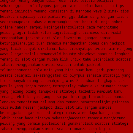
lengkap menang banyak dari mesin slot terbaru pelajari
sekarang
gates of olympus jangan main sebelum kamu tahu tips
menang ini
ingin menang konsisten di mahjong ways 2 simak tips
berikut ini
parlay cara pintar menggandakan uang dengan taruhan
sederhana
poker rahasia memenangkan pot besar di meja poker
online jangan sampai ketinggalan
roulette cara menghitung
peluang agar tidak kalah lagi
starlight princess cara mudah
mendapatkan jackpot dari slot favoritmu jangan sampai
ketinggalan
sugar rush rahasia mendapatkan bonus dan jackpot
yang tidak banyak diketahui baca tipsnya
tips ampuh main mahjong
ways 2 agar selalu menang
wild bounty showdown panduan lengkap
menang di slot dengan mudah klik untuk tahu lebih
black scatter
rahasia menggunakan simbol scatter untuk jackpot
melimpah
bonanza pola main yang bisa buat kamu jadi pemenang
sejati pelajari sekarang
gates of olympus rahasia strategi yang
tidak banyak orang tahu
mahjong wins 2 panduan lengkap untuk
pemula yang ingin menang terus
parlay rahasia keuntungan besar
yang jarang orang tahu
poker strategi terbukti membuat kamu
menang lebih banyak jangan sampai ketinggalan
roulette panduan
lengkap menghitung peluang dan menang besar
starlight princess
cara mudah meraih jackpot dari slot ini jangan sampai
ketinggalan
sugar rush strategi rahasia mendapatkan jackpot
lebih cepat baca tipsnya sekarang
baccarat rahasia menghitung
peluang yang pemain profesional gunakan
black scatter strategi
rahasia menggunakan simbol scatter
bonanza teknik jitu