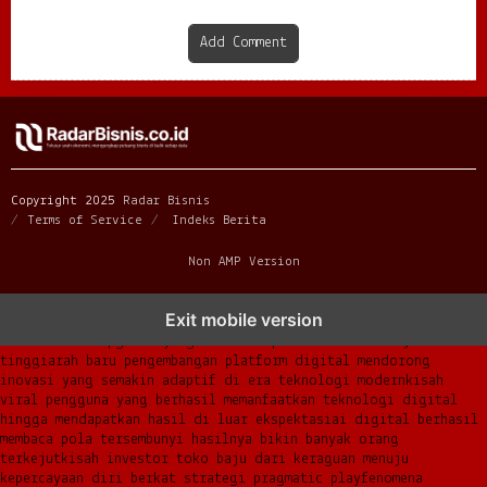
Add Comment
Copyright 2025
Radar Bisnis
Terms of Service
Indeks Berita
Non AMP Version
transformasi digital pragmatic play menjadi inspirasi baru
Exit mobile version
dalam menghadirkan inovasi berkualitas
ai digital menjadi kunci
analisis data pgsoft yang lebih adaptif dan berkinerja
tinggi
arah baru pengembangan platform digital mendorong
inovasi yang semakin adaptif di era teknologi modern
kisah
viral pengguna yang berhasil memanfaatkan teknologi digital
hingga mendapatkan hasil di luar ekspektasi
ai digital berhasil
membaca pola tersembunyi hasilnya bikin banyak orang
terkejut
kisah investor toko baju dari keraguan menuju
kepercayaan diri berkat strategi pragmatic play
fenomena