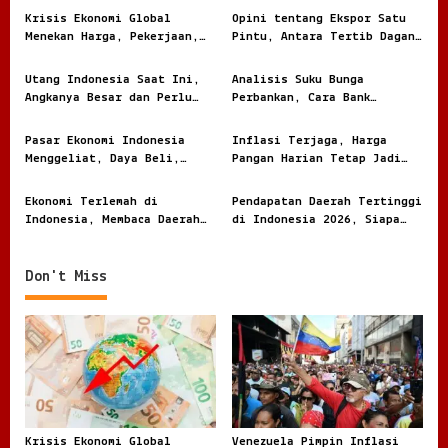
v
Krisis Ekonomi Global
Opini tentang Ekspor Satu
Menekan Harga, Pekerjaan,
Pintu, Antara Tertib Dagang
i
dan Daya Beli Masyarakat
dan Risiko Terlalu Terpusat
g
Utang Indonesia Saat Ini,
Analisis Suku Bunga
Angkanya Besar dan Perlu
Perbankan, Cara Bank
a
Dibaca dengan Jernih
Menghitung Harga Uang
t
Nasabah
Pasar Ekonomi Indonesia
Inflasi Terjaga, Harga
i
Menggeliat, Daya Beli,
Pangan Harian Tetap Jadi
Modal, dan Bisnis Lokal
Sorotan Warga
o
Jadi Sorotan
Ekonomi Terlemah di
Pendapatan Daerah Tertinggi
n
Indonesia, Membaca Daerah
di Indonesia 2026, Siapa
Rentan dari Angka dan
Paling Besar
Realita
Don't Miss
Krisis Ekonomi Global
Venezuela Pimpin Inflasi