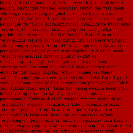
karakter digital yang viral sukses menarik perhatian berburu
peluang keuntungan maksimal
kecerdasan buatan dan masa depan
teknologi inovasi yang mengubah cara kita hidup
kemajuan
platform digital menjadi penggerak utama inovasi di tengah
persaingan teknologi global
artificial intelligence hadir untuk
mengoptimalkan analisis data mahjong dan meningkatkan
produktivitas
mengapa ai digital semakin diandalkan untuk
menganalisis peluang bernilai tinggi ini alasannya
mengungkap
faktor yang membuat game pgsoft tetap populer di kalangan
penggemar game digital
pgsoft memanfaatkan ai digital untuk
menciptakan analisis data yang lebih akurat dan
efisien
pragmatic play membawa gebrakan digital yang
menginspirasi perubahan dan inovasi masa depan
maju pesat
ekosistem teknologi digital membuka peluang keuntungan
fantastis bagi generasi modern
transformasi teknologi digital
membuka peluang baru melalui pengembangan platform yang lebih
inovatif
teknologi modern terus berkembang membuka kesempatan
bernilai tinggi dengan hasil yang menjanjikan
strategi
pengembangan platform digital menjadi fondasi utama dalam
menghadirkan inovasi berkelanjutan
robot berbasis ai mulai
mengambil peran penting dalam membangun kota pintar masa
depan
revolusi teknologi masa kini menghadirkan peluang
menguntungkan dengan potensi hasil maksimal
topik baru kasino
online menjadi yang kian sering mengisi ruang pembahasan media
digital
ketika kasino online hadir dalam perubahan arah