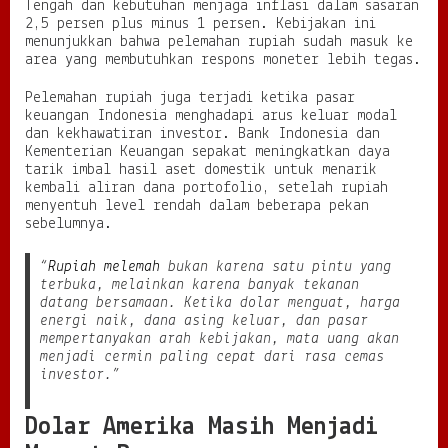
Tengah dan kebutuhan menjaga inflasi dalam sasaran
y
2,5 persen plus minus 1 persen. Kebijakan ini
a
menunjukkan bahwa pelemahan rupiah sudah masuk ke
area yang membutuhkan respons moneter lebih tegas.
Pelemahan rupiah juga terjadi ketika pasar
keuangan Indonesia menghadapi arus keluar modal
dan kekhawatiran investor. Bank Indonesia dan
Kementerian Keuangan sepakat meningkatkan daya
tarik imbal hasil aset domestik untuk menarik
kembali aliran dana portofolio, setelah rupiah
menyentuh level rendah dalam beberapa pekan
sebelumnya.
“
Rupiah melemah
bukan karena satu pintu yang
terbuka, melainkan karena banyak tekanan
datang bersamaan. Ketika dolar menguat, harga
energi naik, dana asing keluar, dan pasar
mempertanyakan arah kebijakan, mata uang akan
menjadi cermin paling cepat dari rasa cemas
investor.”
Dolar Amerika Masih Menjadi