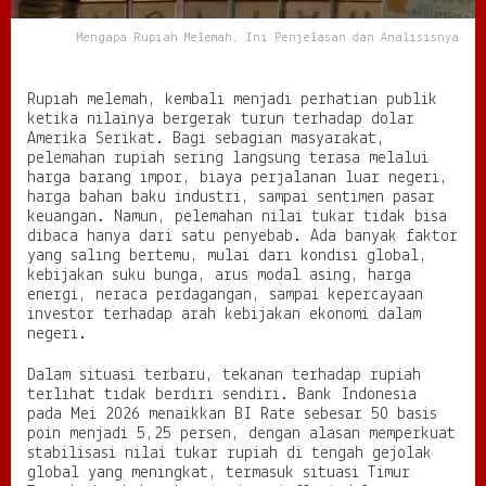
I
n
Mengapa Rupiah Melemah, Ini Penjelasan dan Analisisnya
i
P
e
Rupiah melemah, kembali menjadi perhatian publik
n
ketika nilainya bergerak turun terhadap dolar
j
Amerika Serikat. Bagi sebagian masyarakat,
e
pelemahan rupiah sering langsung terasa melalui
l
harga barang impor, biaya perjalanan luar negeri,
a
harga bahan baku industri, sampai sentimen pasar
s
keuangan. Namun, pelemahan nilai tukar tidak bisa
a
dibaca hanya dari satu penyebab. Ada banyak faktor
n
yang saling bertemu, mulai dari kondisi global,
d
kebijakan suku bunga, arus modal asing, harga
a
energi, neraca perdagangan, sampai kepercayaan
n
investor terhadap arah kebijakan ekonomi dalam
A
negeri.
n
a
Dalam situasi terbaru, tekanan terhadap rupiah
l
terlihat tidak berdiri sendiri. Bank Indonesia
i
pada Mei 2026 menaikkan BI Rate sebesar 50 basis
s
poin menjadi 5,25 persen, dengan alasan memperkuat
i
stabilisasi nilai tukar rupiah di tengah gejolak
s
global yang meningkat, termasuk situasi Timur
n