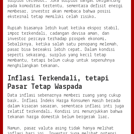
surplus tersebut. Jika surplus sangat bergantung
pada komoditas tertentu, sementara defisit energi
membesar, investor akan membaca bahwa posisi
eksternal tetap memiliki celah risiko.
Rupiah biasanya lebih kuat ketika ekspor stabil,
impor terkendali, cadangan devisa aman, dan
investor percaya terhadap prospek ekonomi.
Sebaliknya, ketika salah satu penopang melemah,
pasar bisa bereaksi lebih cepat. Dalam kondisi
seperti sekarang, surplus yang kecil tetap
membantu, tetapi belum cukup untuk sepenuhnya
menghilangkan tekanan.
Inflasi Terkendali, tetapi
Pasar Tetap Waspada
Data inflasi sebenarnya memberi ruang yang cukup
baik. Inflasi Indeks Harga Konsumen masih berada
dalam kisaran sasaran, sementara inflasi inti juga
relatif terkendali. Kondisi ini menunjukkan bahwa
tekanan harga domestik belum bergerak liar.
Namun, pasar valuta asing tidak hanya melihat
inflasi hari ini. Investor juga melihat potensi