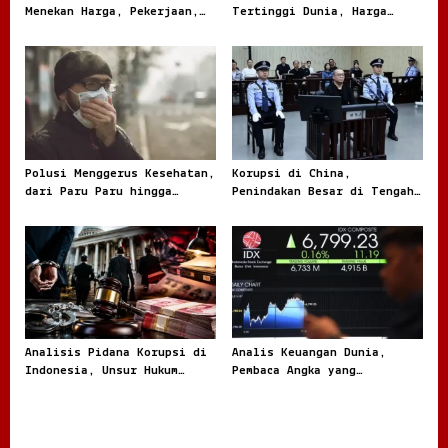
Menekan Harga, Pekerjaan,
Tertinggi Dunia, Harga
dan Daya Beli Masyarakat
Melonjak Ratusan Persen
Polusi Menggerus Kesehatan,
Korupsi di China,
dari Paru Paru hingga
Penindakan Besar di Tengah
Jantung
Masalah yang Terus Berulang
Analisis Pidana Korupsi di
Analis Keuangan Dunia,
Indonesia, Unsur Hukum
Pembaca Angka yang
hingga Pemulihan Aset
Menentukan Arah Pasar
Global