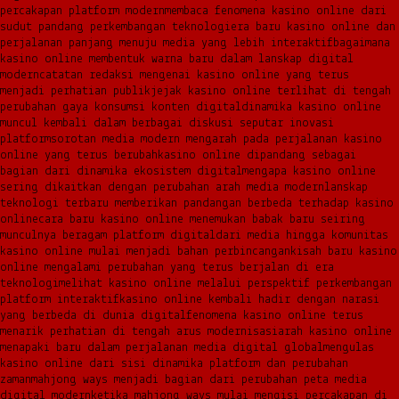
percakapan platform modern
membaca fenomena kasino online dari
sudut pandang perkembangan teknologi
era baru kasino online dan
perjalanan panjang menuju media yang lebih interaktif
bagaimana
kasino online membentuk warna baru dalam lanskap digital
modern
catatan redaksi mengenai kasino online yang terus
menjadi perhatian publik
jejak kasino online terlihat di tengah
perubahan gaya konsumsi konten digital
dinamika kasino online
muncul kembali dalam berbagai diskusi seputar inovasi
platform
sorotan media modern mengarah pada perjalanan kasino
online yang terus berubah
kasino online dipandang sebagai
bagian dari dinamika ekosistem digital
mengapa kasino online
sering dikaitkan dengan perubahan arah media modern
lanskap
teknologi terbaru memberikan pandangan berbeda terhadap kasino
online
cara baru kasino online menemukan babak baru seiring
munculnya beragam platform digital
dari media hingga komunitas
kasino online mulai menjadi bahan perbincangan
kisah baru kasino
online mengalami perubahan yang terus berjalan di era
teknologi
melihat kasino online melalui perspektif perkembangan
platform interaktif
kasino online kembali hadir dengan narasi
yang berbeda di dunia digital
fenomena kasino online terus
menarik perhatian di tengah arus modernisasi
arah kasino online
menapaki baru dalam perjalanan media digital global
mengulas
kasino online dari sisi dinamika platform dan perubahan
zaman
mahjong ways menjadi bagian dari perubahan peta media
digital modern
ketika mahjong ways mulai mengisi percakapan di