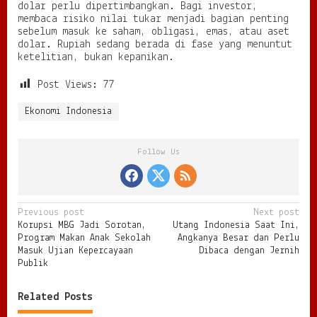
dolar perlu dipertimbangkan. Bagi investor,
membaca risiko nilai tukar menjadi bagian penting
sebelum masuk ke saham, obligasi, emas, atau aset
dolar. Rupiah sedang berada di fase yang menuntut
ketelitian, bukan kepanikan.
Post Views:
77
Ekonomi Indonesia
Follow Us
P
Previous post
Next post
Korupsi MBG Jadi Sorotan,
Utang Indonesia Saat Ini,
o
Program Makan Anak Sekolah
Angkanya Besar dan Perlu
s
Masuk Ujian Kepercayaan
Dibaca dengan Jernih
Publik
t
n
Related Posts
a