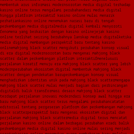
membentuk arus informasi modern
sorotan media digital terhadap
kasino online terus mengalami perubahan
dari media digital
hingga platform interaktif kasino online mulai menarik
perhatian
kasino online menemukan narasi baru di tengah
perkembangan media digital
media digital kembali menyoroti
fenomena yang berkaitan dengan kasino online
jejak kasino
online terlihat seiring berubahnya lanskap media digital
ketika
media digital membangun perspektif baru tentang kasino
online
mahjong black scatter mengikuti perubahan konsep visual
di era digital modern
sorotan baru mengenai mahjong black
scatter dalam perkembangan platform interaktif
menelusuri
perjalanan kreatif menuju era mahjong black scatter yang lebih
modern
perubahan ekosistem digital membentuk mahjong black
scatter dengan pendekatan baru
perkembangan konsep visual
menghadirkan identitas unik pada mahjong black scatter
mengapa
mahjong black scatter mulai menjadi bagian dari perbincangan
digital
di balik transformasi desain mahjong black scatter
terdapat perjalanan inovasi modern
dari konsep awal hingga era
baru mahjong black scatter terus mengalami perubahan
catatan
editorial tentang pergeseran platform dan perkembangan mahjong
black scatter
perspektif baru mengenai ekosistem digital dan
perjalanan mahjong black scatter
media digital terus mencatat
perjalanan kasino online dalam berbagai perubahan era
di balik
perkembangan media digital kasino online mulai sering menjadi