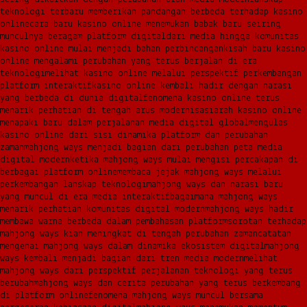
teknologi terbaru memberikan pandangan berbeda terhadap kasino
online
cara baru kasino online menemukan babak baru seiring
munculnya beragam platform digital
dari media hingga komunitas
kasino online mulai menjadi bahan perbincangan
kisah baru kasino
online mengalami perubahan yang terus berjalan di era
teknologi
melihat kasino online melalui perspektif perkembangan
platform interaktif
kasino online kembali hadir dengan narasi
yang berbeda di dunia digital
fenomena kasino online terus
menarik perhatian di tengah arus modernisasi
arah kasino online
menapaki baru dalam perjalanan media digital global
mengulas
kasino online dari sisi dinamika platform dan perubahan
zaman
mahjong ways menjadi bagian dari perubahan peta media
digital modern
ketika mahjong ways mulai mengisi percakapan di
berbagai platform online
membaca jejak mahjong ways melalui
perkembangan lanskap teknologi
mahjong ways dan narasi baru
yang muncul di era media interaktif
bagaimana mahjong ways
menarik perhatian komunitas digital modern
mahjong ways hadir
membawa warna berbeda dalam pembahasan platform
sorotan terhadap
mahjong ways kian meningkat di tengah perubahan zaman
catatan
mengenai mahjong ways dalam dinamika ekosistem digital
mahjong
ways kembali menjadi bagian dari tren media modern
melihat
mahjong ways dari perspektif perjalanan teknologi yang terus
berubah
mahjong ways dan cerita perubahan yang terus berkembang
di platform online
fenomena mahjong ways muncul bersama