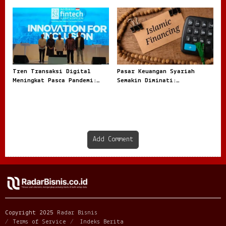
Tercampur Uang Pribadi
Tren Transaksi Digital
Pasar Keuangan Syariah
Meningkat Pasca Pandemi:
Semakin Diminati:
Fenomena Baru dalam Ekonomi
Transformasi Baru Dunia
Modern
Finansial Modern
Add Comment
Copyright 2025
Radar Bisnis
Terms of Service
Indeks Berita