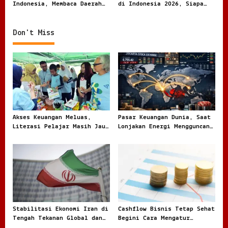
n
Indonesia, Membaca Daerah
di Indonesia 2026, Siapa
Rentan dari Angka dan
Paling Besar
Realita
Don't Miss
Akses Keuangan Meluas,
Pasar Keuangan Dunia, Saat
Literasi Pelajar Masih Jauh
Lonjakan Energi Mengguncang
Tertinggal
Arah Investasi Global
Stabilitasi Ekonomi Iran di
Cashflow Bisnis Tetap Sehat
Tengah Tekanan Global dan
Begini Cara Mengatur
Dinamika Internal
Keuangan Agar Tidak