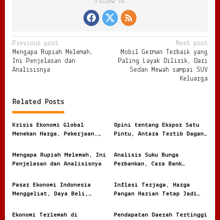
Follow Us
P
Previous post
Next post
Mengapa Rupiah Melemah,
Mobil German Terbaik yang
o
Ini Penjelasan dan
Paling Layak Dilirik, Dari
s
Analisisnya
Sedan Mewah sampai SUV
Keluarga
t
n
Related Posts
a
v
Krisis Ekonomi Global
Opini tentang Ekspor Satu
Menekan Harga, Pekerjaan,
Pintu, Antara Tertib Dagang
i
dan Daya Beli Masyarakat
dan Risiko Terlalu Terpusat
g
Mengapa Rupiah Melemah, Ini
Analisis Suku Bunga
Penjelasan dan Analisisnya
Perbankan, Cara Bank
a
Menghitung Harga Uang
t
Nasabah
Pasar Ekonomi Indonesia
Inflasi Terjaga, Harga
i
Menggeliat, Daya Beli,
Pangan Harian Tetap Jadi
Modal, dan Bisnis Lokal
Sorotan Warga
o
Jadi Sorotan
Ekonomi Terlemah di
Pendapatan Daerah Tertinggi