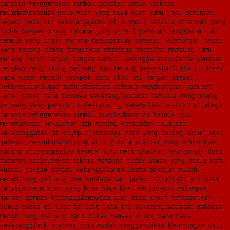
rahasia menggunakan simbol scatter untuk jackpot
melimpah
bonanza pola main yang bisa buat kamu jadi pemenang
sejati pelajari sekarang
gates of olympus rahasia strategi yang
tidak banyak orang tahu
mahjong wins 2 panduan lengkap untuk
pemula yang ingin menang terus
parlay rahasia keuntungan besar
yang jarang orang tahu
poker strategi terbukti membuat kamu
menang lebih banyak jangan sampai ketinggalan
roulette panduan
lengkap menghitung peluang dan menang besar
starlight princess
cara mudah meraih jackpot dari slot ini jangan sampai
ketinggalan
sugar rush strategi rahasia mendapatkan jackpot
lebih cepat baca tipsnya sekarang
baccarat rahasia menghitung
peluang yang pemain profesional gunakan
black scatter strategi
rahasia menggunakan simbol scatter
bonanza teknik jitu
menghindari kekalahan dan menang konsisten pelajari
sekarang
gates of olympus strategi main yang paling ampuh agar
jackpot menantimu
mahjong wins 2 pola scatter yang bikin kamu
paling diingat
parlay teknik jitu meningkatkan keuntungan dari
taruhan parlay
poker teknik membaca gerak lawan yang harus kamu
kuasai jangan sampai ketinggalan
roulette panduan mudah
menghitung peluang dan mendapatkan jackpot
starlight princess
rahasia main slot yang bisa bawa kamu ke jackpot melimpah
jangan sampai ketinggalan
sugar rush tips cepat mendapatkan
bonus besar di slot favorit baca ini sekarang
baccarat rahasia
menghitung peluang yang tidak banyak orang tahu baca
sekarang
black scatter trik mudah menggandakan keuntungan dari