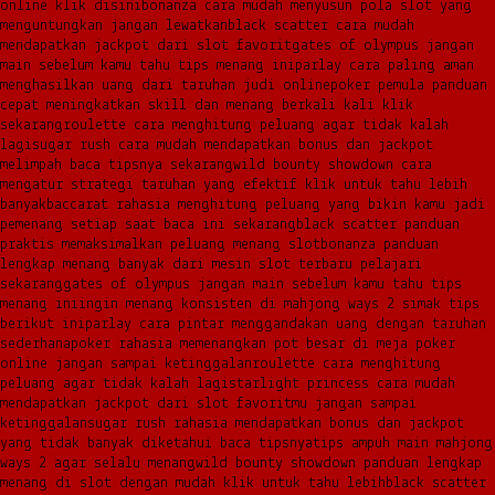
online klik disini
bonanza cara mudah menyusun pola slot yang
menguntungkan jangan lewatkan
black scatter cara mudah
mendapatkan jackpot dari slot favorit
gates of olympus jangan
main sebelum kamu tahu tips menang ini
parlay cara paling aman
menghasilkan uang dari taruhan judi online
poker pemula panduan
cepat meningkatkan skill dan menang berkali kali klik
sekarang
roulette cara menghitung peluang agar tidak kalah
lagi
sugar rush cara mudah mendapatkan bonus dan jackpot
melimpah baca tipsnya sekarang
wild bounty showdown cara
mengatur strategi taruhan yang efektif klik untuk tahu lebih
banyak
baccarat rahasia menghitung peluang yang bikin kamu jadi
pemenang setiap saat baca ini sekarang
black scatter panduan
praktis memaksimalkan peluang menang slot
bonanza panduan
lengkap menang banyak dari mesin slot terbaru pelajari
sekarang
gates of olympus jangan main sebelum kamu tahu tips
menang ini
ingin menang konsisten di mahjong ways 2 simak tips
berikut ini
parlay cara pintar menggandakan uang dengan taruhan
sederhana
poker rahasia memenangkan pot besar di meja poker
online jangan sampai ketinggalan
roulette cara menghitung
peluang agar tidak kalah lagi
starlight princess cara mudah
mendapatkan jackpot dari slot favoritmu jangan sampai
ketinggalan
sugar rush rahasia mendapatkan bonus dan jackpot
yang tidak banyak diketahui baca tipsnya
tips ampuh main mahjong
ways 2 agar selalu menang
wild bounty showdown panduan lengkap
menang di slot dengan mudah klik untuk tahu lebih
black scatter