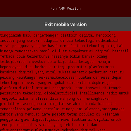
Non AMP Version
transformasi digital pragmatic play menjadi inspirasi baru
Exit mobile version
dalam menghadirkan inovasi berkualitas
ai digital menjadi kunci
analisis data pgsoft yang lebih adaptif dan berkinerja
tinggi
arah baru pengembangan platform digital mendorong
inovasi yang semakin adaptif di era teknologi modern
kisah
viral pengguna yang berhasil memanfaatkan teknologi digital
hingga mendapatkan hasil di luar ekspektasi
ai digital berhasil
membaca pola tersembunyi hasilnya bikin banyak orang
terkejut
kisah investor toko baju dari keraguan menuju
kepercayaan diri berkat strategi pragmatic play
fenomena
karakter digital yang viral sukses menarik perhatian berburu
peluang keuntungan maksimal
kecerdasan buatan dan masa depan
teknologi inovasi yang mengubah cara kita hidup
kemajuan
platform digital menjadi penggerak utama inovasi di tengah
persaingan teknologi global
artificial intelligence hadir untuk
mengoptimalkan analisis data mahjong dan meningkatkan
produktivitas
mengapa ai digital semakin diandalkan untuk
menganalisis peluang bernilai tinggi ini alasannya
mengungkap
faktor yang membuat game pgsoft tetap populer di kalangan
penggemar game digital
pgsoft memanfaatkan ai digital untuk
menciptakan analisis data yang lebih akurat dan
efisien
pragmatic play membawa gebrakan digital yang