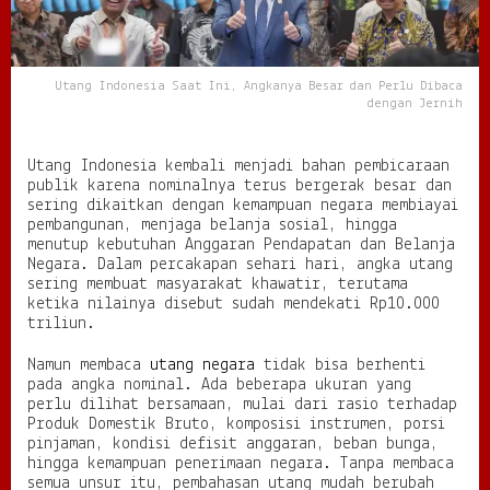
,
A
n
g
Utang Indonesia Saat Ini, Angkanya Besar dan Perlu Dibaca
k
dengan Jernih
a
n
y
Utang Indonesia kembali menjadi bahan pembicaraan
a
publik karena nominalnya terus bergerak besar dan
B
sering dikaitkan dengan kemampuan negara membiayai
e
pembangunan, menjaga belanja sosial, hingga
s
menutup kebutuhan Anggaran Pendapatan dan Belanja
a
Negara. Dalam percakapan sehari hari, angka utang
r
sering membuat masyarakat khawatir, terutama
d
ketika nilainya disebut sudah mendekati Rp10.000
a
triliun.
n
P
Namun membaca
utang negara
tidak bisa berhenti
e
pada angka nominal. Ada beberapa ukuran yang
r
perlu dilihat bersamaan, mulai dari rasio terhadap
l
Produk Domestik Bruto, komposisi instrumen, porsi
u
pinjaman, kondisi defisit anggaran, beban bunga,
D
hingga kemampuan penerimaan negara. Tanpa membaca
i
semua unsur itu, pembahasan utang mudah berubah
b