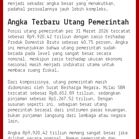
menjadi sekadar angka besar yang menakutkan,
a
padahal persoalannya jauh lebih kompleks.
c
a
Angka Terbaru Utang Pemerintah
d
e
Posisi utang pemerintah per 31 Maret 2026 tercatat
n
sebesar Rp9.920,42 triliun dengan rasio terhadap
g
Produk Domestik Bruto sebesar 40,75 persen. Angka
a
ini menunjukkan bahwa utang pemerintah sudah
n
berada pada level yang sangat besar secara
J
nominal, meskipun rasio terhadap ukuran ekonomi
e
nasional masih menjadi indikator utama untuk
r
membaca ruang fiskal.
n
i
Dari komposisinya, utang pemerintah masih
h
didominasi oleh Surat Berharga Negara. Nilai SBN
tercatat sebesar Rp8.652,89 triliun, sedangkan
pinjaman sebesar Rp1.267,52 triliun. Dengan
susunan seperti ini, sebagian besar utang
pemerintah berasal dari instrumen pasar keuangan,
bukan pinjaman langsung dari lembaga atau negara
lain.
Angka Rp9.920,42 triliun memang sangat besar jika
dilihat secara nominal. Namun pemerintah dan