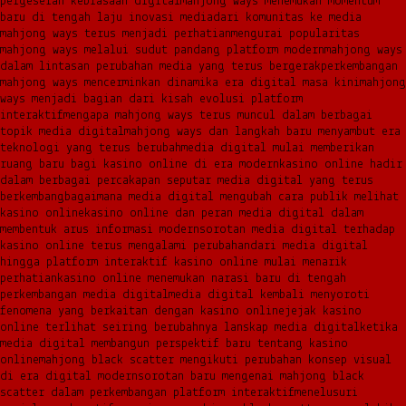
pergeseran kebiasaan digital
mahjong ways menemukan momentum
baru di tengah laju inovasi media
dari komunitas ke media
mahjong ways terus menjadi perhatian
mengurai popularitas
mahjong ways melalui sudut pandang platform modern
mahjong ways
dalam lintasan perubahan media yang terus bergerak
perkembangan
mahjong ways mencerminkan dinamika era digital masa kini
mahjong
ways menjadi bagian dari kisah evolusi platform
interaktif
mengapa mahjong ways terus muncul dalam berbagai
topik media digital
mahjong ways dan langkah baru menyambut era
teknologi yang terus berubah
media digital mulai memberikan
ruang baru bagi kasino online di era modern
kasino online hadir
dalam berbagai percakapan seputar media digital yang terus
berkembang
bagaimana media digital mengubah cara publik melihat
kasino online
kasino online dan peran media digital dalam
membentuk arus informasi modern
sorotan media digital terhadap
kasino online terus mengalami perubahan
dari media digital
hingga platform interaktif kasino online mulai menarik
perhatian
kasino online menemukan narasi baru di tengah
perkembangan media digital
media digital kembali menyoroti
fenomena yang berkaitan dengan kasino online
jejak kasino
online terlihat seiring berubahnya lanskap media digital
ketika
media digital membangun perspektif baru tentang kasino
online
mahjong black scatter mengikuti perubahan konsep visual
di era digital modern
sorotan baru mengenai mahjong black
scatter dalam perkembangan platform interaktif
menelusuri