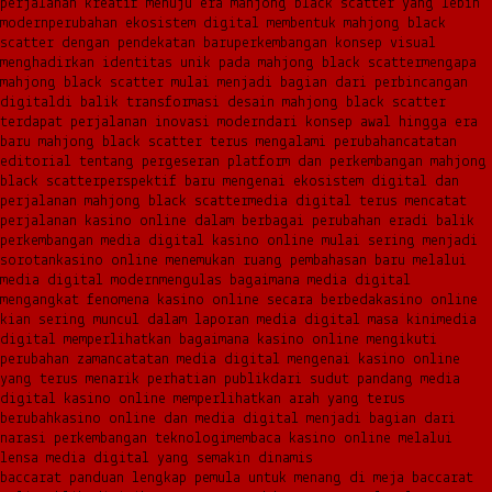
perjalanan kreatif menuju era mahjong black scatter yang lebih
modern
perubahan ekosistem digital membentuk mahjong black
scatter dengan pendekatan baru
perkembangan konsep visual
menghadirkan identitas unik pada mahjong black scatter
mengapa
mahjong black scatter mulai menjadi bagian dari perbincangan
digital
di balik transformasi desain mahjong black scatter
terdapat perjalanan inovasi modern
dari konsep awal hingga era
baru mahjong black scatter terus mengalami perubahan
catatan
editorial tentang pergeseran platform dan perkembangan mahjong
black scatter
perspektif baru mengenai ekosistem digital dan
perjalanan mahjong black scatter
media digital terus mencatat
perjalanan kasino online dalam berbagai perubahan era
di balik
perkembangan media digital kasino online mulai sering menjadi
sorotan
kasino online menemukan ruang pembahasan baru melalui
media digital modern
mengulas bagaimana media digital
mengangkat fenomena kasino online secara berbeda
kasino online
kian sering muncul dalam laporan media digital masa kini
media
digital memperlihatkan bagaimana kasino online mengikuti
perubahan zaman
catatan media digital mengenai kasino online
yang terus menarik perhatian publik
dari sudut pandang media
digital kasino online memperlihatkan arah yang terus
berubah
kasino online dan media digital menjadi bagian dari
narasi perkembangan teknologi
membaca kasino online melalui
lensa media digital yang semakin dinamis
baccarat panduan lengkap pemula untuk menang di meja baccarat