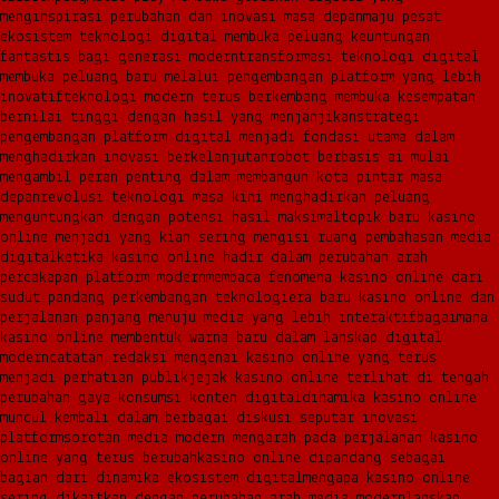
menginspirasi perubahan dan inovasi masa depan
maju pesat
ekosistem teknologi digital membuka peluang keuntungan
fantastis bagi generasi modern
transformasi teknologi digital
membuka peluang baru melalui pengembangan platform yang lebih
inovatif
teknologi modern terus berkembang membuka kesempatan
bernilai tinggi dengan hasil yang menjanjikan
strategi
pengembangan platform digital menjadi fondasi utama dalam
menghadirkan inovasi berkelanjutan
robot berbasis ai mulai
mengambil peran penting dalam membangun kota pintar masa
depan
revolusi teknologi masa kini menghadirkan peluang
menguntungkan dengan potensi hasil maksimal
topik baru kasino
online menjadi yang kian sering mengisi ruang pembahasan media
digital
ketika kasino online hadir dalam perubahan arah
percakapan platform modern
membaca fenomena kasino online dari
sudut pandang perkembangan teknologi
era baru kasino online dan
perjalanan panjang menuju media yang lebih interaktif
bagaimana
kasino online membentuk warna baru dalam lanskap digital
modern
catatan redaksi mengenai kasino online yang terus
menjadi perhatian publik
jejak kasino online terlihat di tengah
perubahan gaya konsumsi konten digital
dinamika kasino online
muncul kembali dalam berbagai diskusi seputar inovasi
platform
sorotan media modern mengarah pada perjalanan kasino
online yang terus berubah
kasino online dipandang sebagai
bagian dari dinamika ekosistem digital
mengapa kasino online
sering dikaitkan dengan perubahan arah media modern
lanskap