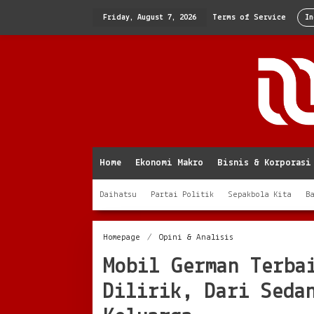
Skip
to
Friday, August 7, 2026
Terms of Service
In
content
Home
Ekonomi Makro
Bisnis & Korporasi
Daihatsu
Partai Politik
Sepakbola Kita
B
Mobil
Homepage
/
Opini & Analisis
German
Mobil German Terba
Terbaik
yang
Dilirik, Dari Seda
Paling
Layak
Dilirik,