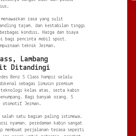
ius.
 menawarkan rasa yang sulit
andling tajam, dan kestabilan tinggi
berbagai kondisi. Harga dan biaya
pi bagi pencinta mobil sport,
empurnaan teknik Jerman.
lass, Lambang
it Ditandingi
edes Benz S Class hampir selalu
dikenal sebagai limusin premium
 teknologi kelas atas, serta kabin
penumpang. Bagi banyak orang, S
n otomotif Jerman.
 salah satu bagian paling istimewa.
ursi nyaman, peredaman kabin sangat
ap membuat perjalanan terasa seperti