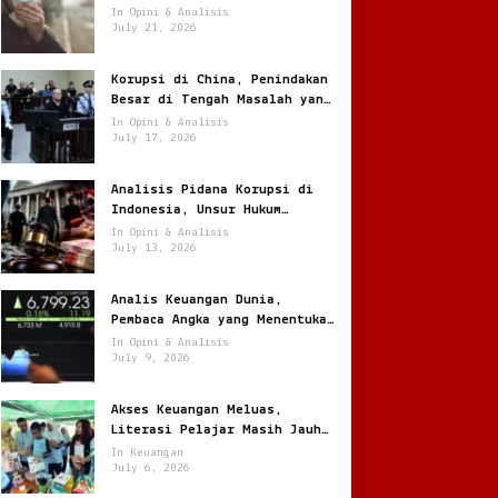
Jantung
In Opini & Analisis
July 21, 2026
Korupsi di China, Penindakan
Besar di Tengah Masalah yang
Terus Berulang
In Opini & Analisis
July 17, 2026
Analisis Pidana Korupsi di
Indonesia, Unsur Hukum
hingga Pemulihan Aset
In Opini & Analisis
July 13, 2026
Analis Keuangan Dunia,
Pembaca Angka yang Menentukan
Arah Pasar Global
In Opini & Analisis
July 9, 2026
Akses Keuangan Meluas,
Literasi Pelajar Masih Jauh
Tertinggal
In Keuangan
July 6, 2026