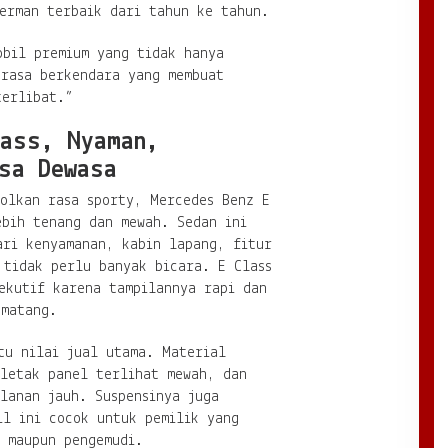
Jerman terbaik dari tahun ke tahun.
obil premium yang tidak hanya
 rasa berkendara yang membuat
terlibat.”
lass, Nyaman,
sa Dewasa
jolkan rasa sporty, Mercedes Benz E
ebih tenang dan mewah. Sedan ini
ari kenyamanan, kabin lapang, fitur
 tidak perlu banyak bicara. E Class
ekutif karena tampilannya rapi dan
 matang.
tu nilai jual utama. Material
 letak panel terlihat mewah, dan
lanan jauh. Suspensinya juga
il ini cocok untuk pemilik yang
g maupun pengemudi.