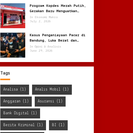
Program Kopdes Merah Putih,
Gerakan Baru Menguatkan
Ekonomi Desa dari Akar Rumput
In Ekonomi Makro
July 2, 2026
Kasus Penganiayaan Pacar di
Bandung, Luka Berat dan
Penyekapan !
In Opini & Analisis
June 29, 2026
Tags
Analisa
(1)
Analis Mobil
(1)
Anggaran
(1)
Asuransi
(1)
Bank Digital
(1)
Berita Kriminal
(1)
BI
(1)