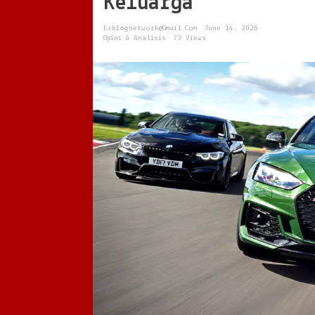
Keluarga
Dari
Sedan
Ezblognetwork@gmail.com
June 14, 2026
Mewah
Opini & Analisis
73 Views
sampai
SUV
Keluarga