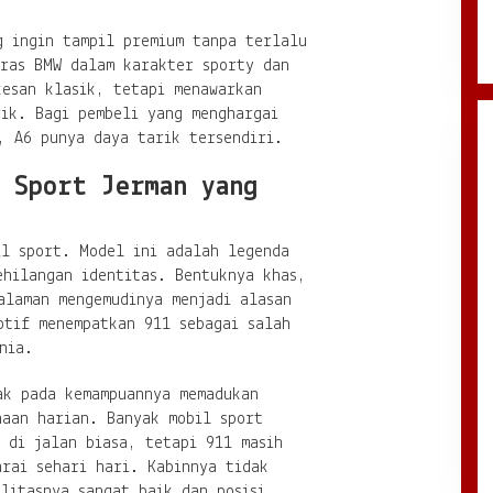
g ingin tampil premium tanpa terlalu
eras BMW dalam karakter sporty dan
kesan klasik, tetapi menawarkan
rik. Bagi pembeli yang menghargai
, A6 punya daya tarik tersendiri.
 Sport Jerman yang
il sport. Model ini adalah legenda
ehilangan identitas. Bentuknya khas,
alaman mengemudinya menjadi alasan
otif menempatkan 911 sebagai salah
nia.
ak pada kemampuannya memadukan
naan harian. Banyak mobil sport
 di jalan biasa, tetapi 911 masih
rai sehari hari. Kabinnya tidak
litasnya sangat baik dan posisi