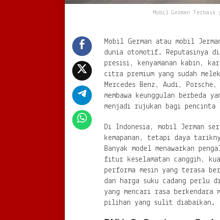
Mobil German Terbaik 
Mobil German atau mobil Jerma
dunia otomotif. Reputasinya d
presisi, kenyamanan kabin, ka
citra premium yang sudah mele
Mercedes Benz, Audi, Porsche,
membawa keunggulan berbeda ya
menjadi rujukan bagi pencinta 
Di Indonesia, mobil Jerman ser
kemapanan, tetapi daya tarikn
Banyak model menawarkan penga
fitur keselamatan canggih, kua
performa mesin yang terasa ber
dan harga suku cadang perlu d
yang mencari rasa berkendara 
pilihan yang sulit diabaikan.