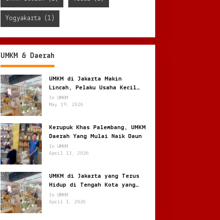
Yogyakarta
(1)
UMKM & Daerah
UMKM di Jakarta Makin
Lincah, Pelaku Usaha Kecil
Berburu Peluang di Kota
In UMKM
Besar
May 19, 2026
Kerupuk Khas Palembang, UMKM
Daerah Yang Mulai Naik Daun
In UMKM
April 13, 2026
UMKM di Jakarta yang Terus
Hidup di Tengah Kota yang
Bergerak Cepat
In UMKM
April 1, 2026