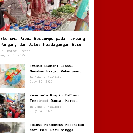
Ekonomi Papua Bertumpu pada Tambang,
Pangan, dan Jalur Perdagangan Baru
In Ekonomi Daerah
August 4, 2026
Krisis Ekonomi Global
Menekan Harga, Pekerjaan,
dan Daya Beli Masyarakat
In Opini & Analisis
July 30, 2026
Venezuela Pimpin Inflasi
Tertinggi Dunia, Harga
Melonjak Ratusan Persen
In Opini & Analisis
July 24, 2026
Polusi Menggerus Kesehatan,
dari Paru Paru hingga