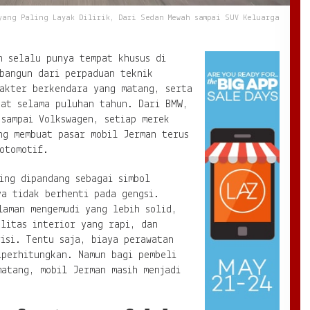
yang Paling Layak Dilirik, Dari Sedan Mewah sampai SUV Keluarga
n selalu punya tempat khusus di
ibangun dari perpaduan teknik
rakter berkendara yang matang, serta
kat selama puluhan tahun. Dari BMW,
 sampai Volkswagen, setiap merek
ng membuat pasar mobil Jerman terus
otomotif.
ing dipandang sebagai simbol
ya tidak berhenti pada gengsi.
laman mengemudi yang lebih solid,
litas interior yang rapi, dan
isi. Tentu saja, biaya perawatan
iperhitungkan. Namun bagi pembeli
matang, mobil Jerman masih menjadi