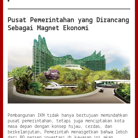
g
E
m
Pusat Pemerintahan yang Dirancang
a
Sebagai Magnet Ekonomi
s
M
e
n
u
j
u
P
u
s
a
t
E
k
o
n
Pembangunan IKN tidak hanya bertujuan memindahkan
o
pusat pemerintahan, tetapi juga menciptakan kota
m
masa depan dengan konsep hijau, cerdas, dan
i
berkelanjutan. Pemerintah menargetkan bahwa lebih
B
dari 80 persen investasi di kawasan ini akan