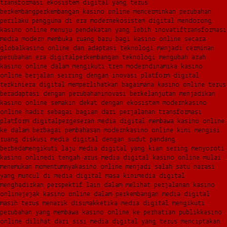
transformasi ekosistem digital yang terus
berkembang
perkembangan kasino online mencerminkan perubahan
perilaku pengguna di era modern
ekosistem digital mendorong
kasino online menuju pendekatan yang lebih inovatif
transformasi
media modern membuka ruang baru bagi kasino online secara
global
kasino online dan adaptasi teknologi menjadi cerminan
perubahan era digital
perkembangan teknologi mengubah arah
kasino online dalam mengikuti tren modern
dinamika kasino
online berjalan seiring dengan inovasi platform digital
terkini
era digital memperlihatkan bagaimana kasino online terus
beradaptasi dengan perubahan
inovasi berkelanjutan menjadikan
kasino online semakin dekat dengan ekosistem modern
kasino
online hadir sebagai bagian dari perjalanan transformasi
platform digital
pergeseran media digital membawa kasino online
ke dalam berbagai pembahasan modern
kasino online kini mengisi
ruang diskusi media digital dengan sudut pandang
berbeda
mengikuti laju media digital yang kian sering menyoroti
kasino online
di tengah arus media digital kasino online mulai
menemukan momentumnya
kasino online menjadi salah satu narasi
yang muncul di media digital masa kini
media digital
menghadirkan perspektif lain dalam melihat perjalanan kasino
online
jejak kasino online dalam perkembangan media digital
masih terus menarik disimak
ketika media digital mengikuti
perubahan yang membawa kasino online ke perhatian publik
kasino
online dilihat dari sisi media digital yang terus menciptakan