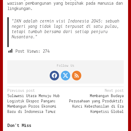
warisan pembangunan yang berpihak pada manusia dan
lingkungan.
“IKN adalah cermin visi Indonesia 2045: sebuah
negeri yang tidak lagi terpusat di satu pulau,
tetapi tumbuh bersama dari setiap penjuru
Nusantara.”
Post Views:
274
Follow Us
P
Previous post
Next post
Sulawesi Utara Menuju Hub
Membangun Budaya
o
Logistik Ekspor Pangan:
Perusahaan yang Produktif:
s
Membangun Poros Ekonomi
Kunci Keberhasilan di Era
Baru di Indonesia Timur
Kompetisi Global
t
n
Don't Miss