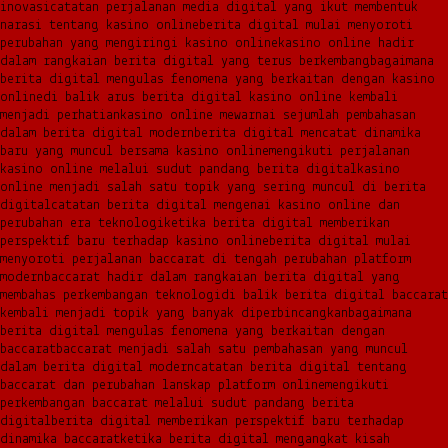
inovasi
catatan perjalanan media digital yang ikut membentuk
narasi tentang kasino online
berita digital mulai menyoroti
perubahan yang mengiringi kasino online
kasino online hadir
dalam rangkaian berita digital yang terus berkembang
bagaimana
berita digital mengulas fenomena yang berkaitan dengan kasino
online
di balik arus berita digital kasino online kembali
menjadi perhatian
kasino online mewarnai sejumlah pembahasan
dalam berita digital modern
berita digital mencatat dinamika
baru yang muncul bersama kasino online
mengikuti perjalanan
kasino online melalui sudut pandang berita digital
kasino
online menjadi salah satu topik yang sering muncul di berita
digital
catatan berita digital mengenai kasino online dan
perubahan era teknologi
ketika berita digital memberikan
perspektif baru terhadap kasino online
berita digital mulai
menyoroti perjalanan baccarat di tengah perubahan platform
modern
baccarat hadir dalam rangkaian berita digital yang
membahas perkembangan teknologi
di balik berita digital baccarat
kembali menjadi topik yang banyak diperbincangkan
bagaimana
berita digital mengulas fenomena yang berkaitan dengan
baccarat
baccarat menjadi salah satu pembahasan yang muncul
dalam berita digital modern
catatan berita digital tentang
baccarat dan perubahan lanskap platform online
mengikuti
perkembangan baccarat melalui sudut pandang berita
digital
berita digital memberikan perspektif baru terhadap
dinamika baccarat
ketika berita digital mengangkat kisah