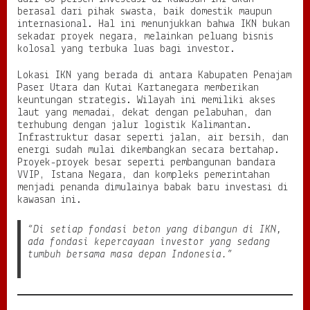
a
berasal dari pihak swasta, baik domestik maupun
r
internasional. Hal ini menunjukkan bahwa IKN bukan
u
sekadar proyek negara, melainkan peluang bisnis
I
kolosal yang terbuka luas bagi investor.
n
d
Lokasi IKN yang berada di antara Kabupaten Penajam
o
Paser Utara dan Kutai Kartanegara memberikan
n
keuntungan strategis. Wilayah ini memiliki akses
e
laut yang memadai, dekat dengan pelabuhan, dan
s
terhubung dengan jalur logistik Kalimantan.
i
Infrastruktur dasar seperti jalan, air bersih, dan
a
energi sudah mulai dikembangkan secara bertahap.
Proyek-proyek besar seperti pembangunan bandara
VVIP, Istana Negara, dan kompleks pemerintahan
menjadi penanda dimulainya babak baru investasi di
kawasan ini.
“Di setiap fondasi beton yang dibangun di IKN,
ada fondasi kepercayaan investor yang sedang
tumbuh bersama masa depan Indonesia.”