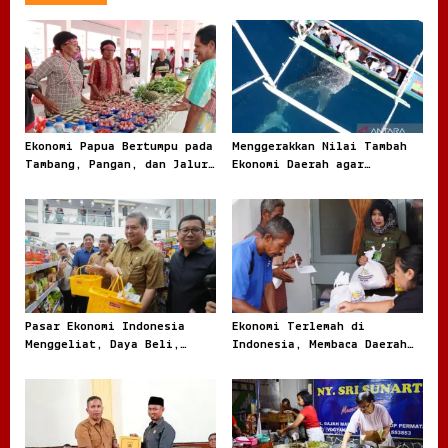
a
v
i
g
a
t
Ekonomi Papua Bertumpu pada
Menggerakkan Nilai Tambah
Tambang, Pangan, dan Jalur
Ekonomi Daerah agar
i
Perdagangan Baru
Kekayaan Lokal Tidak Pergi
o
Mentah
n
Pasar Ekonomi Indonesia
Ekonomi Terlemah di
Menggeliat, Daya Beli,
Indonesia, Membaca Daerah
Modal, dan Bisnis Lokal
Rentan dari Angka dan
Jadi Sorotan
Realita