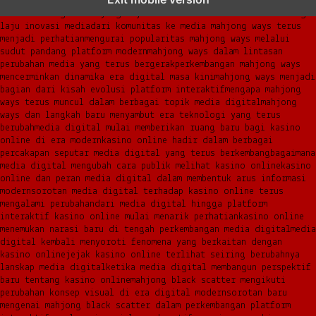
platform online
fenomena mahjong ways muncul bersama pergeseran
kebiasaan digital
mahjong ways menemukan momentum baru di tengah
laju inovasi media
dari komunitas ke media mahjong ways terus
menjadi perhatian
mengurai popularitas mahjong ways melalui
sudut pandang platform modern
mahjong ways dalam lintasan
perubahan media yang terus bergerak
perkembangan mahjong ways
mencerminkan dinamika era digital masa kini
mahjong ways menjadi
bagian dari kisah evolusi platform interaktif
mengapa mahjong
ways terus muncul dalam berbagai topik media digital
mahjong
ways dan langkah baru menyambut era teknologi yang terus
berubah
media digital mulai memberikan ruang baru bagi kasino
online di era modern
kasino online hadir dalam berbagai
percakapan seputar media digital yang terus berkembang
bagaimana
media digital mengubah cara publik melihat kasino online
kasino
online dan peran media digital dalam membentuk arus informasi
modern
sorotan media digital terhadap kasino online terus
mengalami perubahan
dari media digital hingga platform
interaktif kasino online mulai menarik perhatian
kasino online
menemukan narasi baru di tengah perkembangan media digital
media
digital kembali menyoroti fenomena yang berkaitan dengan
kasino online
jejak kasino online terlihat seiring berubahnya
lanskap media digital
ketika media digital membangun perspektif
baru tentang kasino online
mahjong black scatter mengikuti
perubahan konsep visual di era digital modern
sorotan baru
mengenai mahjong black scatter dalam perkembangan platform