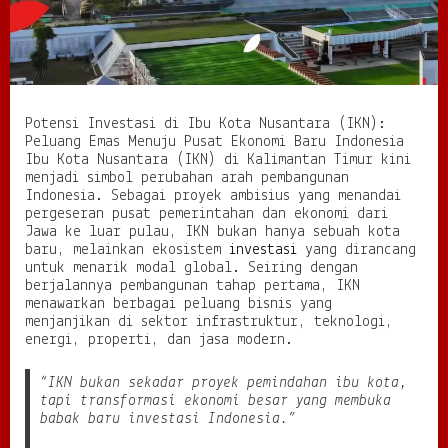
K
o
t
a
N
u
Potensi Investasi di Ibu Kota Nusantara (IKN):
s
Peluang Emas Menuju Pusat Ekonomi Baru Indonesia
a
Ibu Kota Nusantara (IKN) di Kalimantan Timur kini
n
menjadi simbol perubahan arah pembangunan
t
Indonesia. Sebagai proyek ambisius yang menandai
a
pergeseran pusat pemerintahan dan ekonomi dari
r
Jawa ke luar pulau, IKN bukan hanya sebuah kota
a
baru, melainkan ekosistem
investasi
yang dirancang
(
untuk menarik modal global. Seiring dengan
I
berjalannya pembangunan tahap pertama, IKN
K
menawarkan berbagai peluang bisnis yang
N
menjanjikan di sektor infrastruktur, teknologi,
)
energi, properti, dan jasa modern.
:
P
e
“IKN bukan sekadar proyek pemindahan ibu kota,
l
tapi transformasi ekonomi besar yang membuka
u
babak baru investasi Indonesia.”
a
n