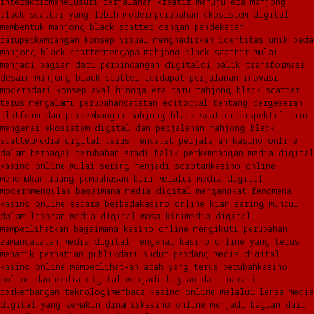
interaktif
menelusuri perjalanan kreatif menuju era mahjong
black scatter yang lebih modern
perubahan ekosistem digital
membentuk mahjong black scatter dengan pendekatan
baru
perkembangan konsep visual menghadirkan identitas unik pada
mahjong black scatter
mengapa mahjong black scatter mulai
menjadi bagian dari perbincangan digital
di balik transformasi
desain mahjong black scatter terdapat perjalanan inovasi
modern
dari konsep awal hingga era baru mahjong black scatter
terus mengalami perubahan
catatan editorial tentang pergeseran
platform dan perkembangan mahjong black scatter
perspektif baru
mengenai ekosistem digital dan perjalanan mahjong black
scatter
media digital terus mencatat perjalanan kasino online
dalam berbagai perubahan era
di balik perkembangan media digital
kasino online mulai sering menjadi sorotan
kasino online
menemukan ruang pembahasan baru melalui media digital
modern
mengulas bagaimana media digital mengangkat fenomena
kasino online secara berbeda
kasino online kian sering muncul
dalam laporan media digital masa kini
media digital
memperlihatkan bagaimana kasino online mengikuti perubahan
zaman
catatan media digital mengenai kasino online yang terus
menarik perhatian publik
dari sudut pandang media digital
kasino online memperlihatkan arah yang terus berubah
kasino
online dan media digital menjadi bagian dari narasi
perkembangan teknologi
membaca kasino online melalui lensa media
digital yang semakin dinamis
kasino online menjadi bagian dari