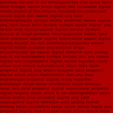
perjalanan baccarat di era teknologi
baccarat kian sering muncul
dalam berbagai laporan berita digital masa kini
wawasan digital
membuka perspektif baru mengenai perjalanan baccarat
baccarat
menjadi bagian dari wawasan digital yang terus
berkembang
mengulas baccarat melalui pendekatan wawasan digital
yang lebih luas
di balik baccarat terdapat wawasan digital yang
menarik untuk dicermati
wawasan digital mencatat dinamika
baccarat di tengah perubahan teknologi
baccarat kembali hadir
dalam pembahasan wawasan digital modern
catatan wawasan digital
tentang baccarat dan arah perkembangannya
bagaimana wawasan
digital melihat perubahan yang berkaitan dengan
baccarat
baccarat dan wawasan digital membentuk sudut pandang
baru di era modern
membaca fenomena baccarat dari sisi wawasan
digital masa kini
perspektif digital melihat bagaimana kasino
online terus menarik perhatian
kasino online hadir dalam
perspektif digital yang semakin beragam
di balik perspektif
digital kasino online memperlihatkan arah yang terus
berubah
mengapa perspektif digital sering mengaitkan
perkembangan dengan kasino online
kasino online membangun
narasi baru dalam perspektif digital modern
catatan perspektif
digital mengenai kasino online di era teknologi
membaca kasino
online melalui lensa perspektif digital yang lebih
luas
perspektif digital memberikan sudut pandang berbeda
terhadap kasino online
ketika kasino online menjadi bagian dari
perspektif digital masa kini
jejak kasino online terekam dalam