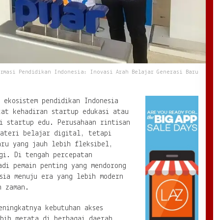
ormasi Pendidikan Indonesia: Inovasi Arah Belajar Generasi Baru
 ekosistem pendidikan Indonesia
kat kehadiran startup edukasi atau
i startup edu. Perusahaan rintisan
ateri belajar digital, tetapi
aru yang jauh lebih fleksibel,
gi. Di tengah percepatan
adi pemain penting yang mendorong
sia menuju era yang lebih modern
n zaman.
eningkatnya kebutuhan akses
ebih merata di berbagai daerah.