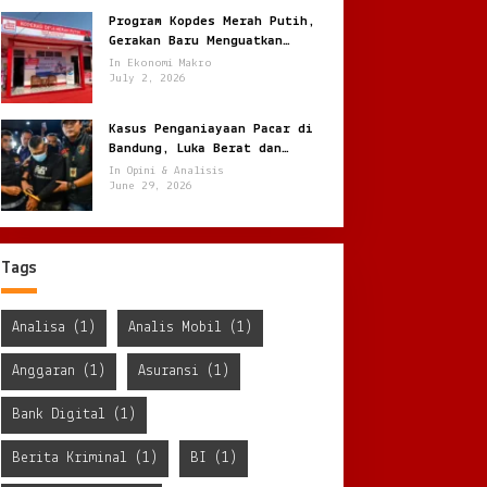
Program Kopdes Merah Putih,
Gerakan Baru Menguatkan
Ekonomi Desa dari Akar Rumput
In Ekonomi Makro
July 2, 2026
Kasus Penganiayaan Pacar di
Bandung, Luka Berat dan
Penyekapan !
In Opini & Analisis
June 29, 2026
Tags
Analisa
(1)
Analis Mobil
(1)
Anggaran
(1)
Asuransi
(1)
Bank Digital
(1)
Berita Kriminal
(1)
BI
(1)