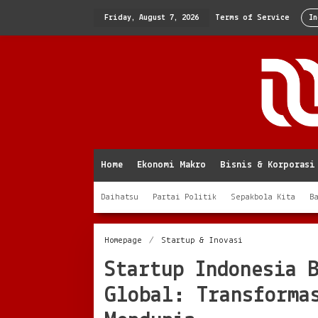
Skip
to
Friday, August 7, 2026
Terms of Service
In
content
Home
Ekonomi Makro
Bisnis & Korporasi
Daihatsu
Partai Politik
Sepakbola Kita
B
Startup
Homepage
/
Startup & Inovasi
Indonesia
Startup Indonesia 
Bersinar
di
Global: Transforma
Panggung
Global:
Transformasi