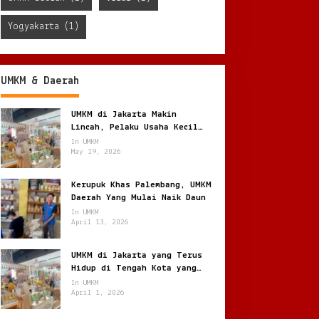
Yogyakarta
(1)
UMKM & Daerah
UMKM di Jakarta Makin
Lincah, Pelaku Usaha Kecil
Berburu Peluang di Kota
In UMKM
Besar
May 19, 2026
Kerupuk Khas Palembang, UMKM
Daerah Yang Mulai Naik Daun
In UMKM
April 13, 2026
UMKM di Jakarta yang Terus
Hidup di Tengah Kota yang
Bergerak Cepat
In UMKM
April 1, 2026