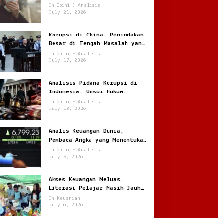
Jantung
In Opini & Analisis
July 21, 2026
Korupsi di China, Penindakan
Besar di Tengah Masalah yang
Terus Berulang
In Opini & Analisis
July 17, 2026
Analisis Pidana Korupsi di
Indonesia, Unsur Hukum
hingga Pemulihan Aset
In Opini & Analisis
July 13, 2026
Analis Keuangan Dunia,
Pembaca Angka yang Menentukan
Arah Pasar Global
In Opini & Analisis
July 9, 2026
Akses Keuangan Meluas,
Literasi Pelajar Masih Jauh
Tertinggal
In Keuangan
July 6, 2026