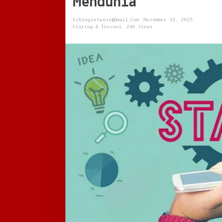
Mendunia
Ekosistem
Digital
Ezblognetwork@gmail.com
November 15, 2025
yang
Startup & Inovasi
206 Views
Mendunia