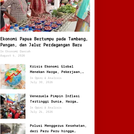
Ekonomi Papua Bertumpu pada Tambang,
Pangan, dan Jalur Perdagangan Baru
In Ekonomi Daerah
August 4, 2026
Krisis Ekonomi Global
Menekan Harga, Pekerjaan,
dan Daya Beli Masyarakat
In Opini & Analisis
July 30, 2026
Venezuela Pimpin Inflasi
Tertinggi Dunia, Harga
Melonjak Ratusan Persen
In Opini & Analisis
July 24, 2026
Polusi Menggerus Kesehatan,
dari Paru Paru hingga