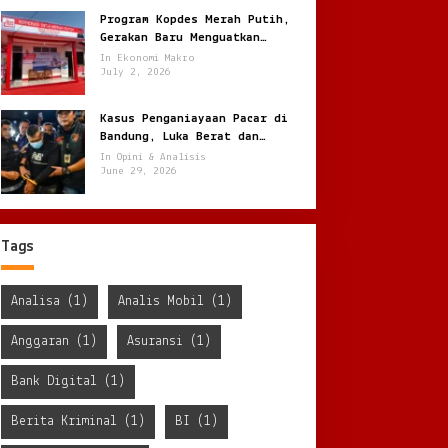
Program Kopdes Merah Putih,
Gerakan Baru Menguatkan
Ekonomi Desa dari Akar Rumput
In Ekonomi Makro
July 2, 2026
Kasus Penganiayaan Pacar di
Bandung, Luka Berat dan
Penyekapan !
In Opini & Analisis
June 29, 2026
Tags
Analisa
(1)
Analis Mobil
(1)
Anggaran
(1)
Asuransi
(1)
Bank Digital
(1)
Berita Kriminal
(1)
BI
(1)