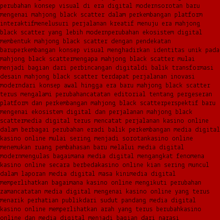
perubahan konsep visual di era digital modern
sorotan baru
mengenai mahjong black scatter dalam perkembangan platform
interaktif
menelusuri perjalanan kreatif menuju era mahjong
black scatter yang lebih modern
perubahan ekosistem digital
membentuk mahjong black scatter dengan pendekatan
baru
perkembangan konsep visual menghadirkan identitas unik pada
mahjong black scatter
mengapa mahjong black scatter mulai
menjadi bagian dari perbincangan digital
di balik transformasi
desain mahjong black scatter terdapat perjalanan inovasi
modern
dari konsep awal hingga era baru mahjong black scatter
terus mengalami perubahan
catatan editorial tentang pergeseran
platform dan perkembangan mahjong black scatter
perspektif baru
mengenai ekosistem digital dan perjalanan mahjong black
scatter
media digital terus mencatat perjalanan kasino online
dalam berbagai perubahan era
di balik perkembangan media digital
kasino online mulai sering menjadi sorotan
kasino online
menemukan ruang pembahasan baru melalui media digital
modern
mengulas bagaimana media digital mengangkat fenomena
kasino online secara berbeda
kasino online kian sering muncul
dalam laporan media digital masa kini
media digital
memperlihatkan bagaimana kasino online mengikuti perubahan
zaman
catatan media digital mengenai kasino online yang terus
menarik perhatian publik
dari sudut pandang media digital
kasino online memperlihatkan arah yang terus berubah
kasino
online dan media digital menjadi bagian dari narasi