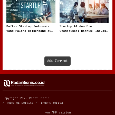
Daftar Startup Indonesia
Startup AI dan Era
yang Paling Berkembang di
Otomatisasi Bisnis: Inovasi
Tahun 2025 dan Rahasia
Baru yang Mengubah Cara
Sukses Mereka
Perusahaan Beroperasi
Add Comment
Copyright 2025
Radar Bisnis
Terms of Service
Indeks Berita
Non AMP Version