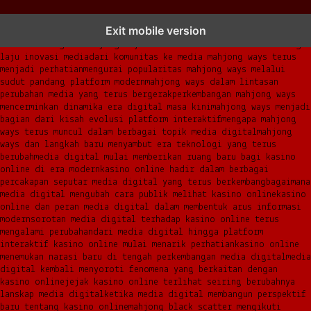
mahjong ways dan cerita perubahan yang terus berkembang di
Exit mobile version
platform online
fenomena mahjong ways muncul bersama pergeseran
kebiasaan digital
mahjong ways menemukan momentum baru di tengah
laju inovasi media
dari komunitas ke media mahjong ways terus
menjadi perhatian
mengurai popularitas mahjong ways melalui
sudut pandang platform modern
mahjong ways dalam lintasan
perubahan media yang terus bergerak
perkembangan mahjong ways
mencerminkan dinamika era digital masa kini
mahjong ways menjadi
bagian dari kisah evolusi platform interaktif
mengapa mahjong
ways terus muncul dalam berbagai topik media digital
mahjong
ways dan langkah baru menyambut era teknologi yang terus
berubah
media digital mulai memberikan ruang baru bagi kasino
online di era modern
kasino online hadir dalam berbagai
percakapan seputar media digital yang terus berkembang
bagaimana
media digital mengubah cara publik melihat kasino online
kasino
online dan peran media digital dalam membentuk arus informasi
modern
sorotan media digital terhadap kasino online terus
mengalami perubahan
dari media digital hingga platform
interaktif kasino online mulai menarik perhatian
kasino online
menemukan narasi baru di tengah perkembangan media digital
media
digital kembali menyoroti fenomena yang berkaitan dengan
kasino online
jejak kasino online terlihat seiring berubahnya
lanskap media digital
ketika media digital membangun perspektif
baru tentang kasino online
mahjong black scatter mengikuti