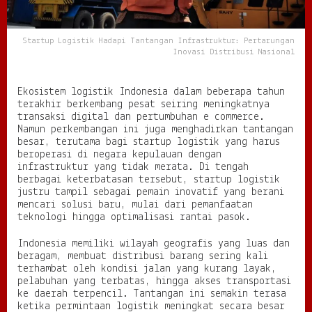
T
a
n
Startup Logistik Hadapi Tantangan Infrastruktur: Pertarungan
t
Inovasi Distribusi Nasional
a
n
g
Ekosistem logistik Indonesia dalam beberapa tahun
a
terakhir berkembang pesat seiring meningkatnya
n
transaksi digital dan pertumbuhan e commerce.
I
Namun perkembangan ini juga menghadirkan tantangan
n
besar, terutama bagi startup logistik yang harus
f
beroperasi di negara kepulauan dengan
r
infrastruktur yang tidak merata. Di tengah
a
berbagai keterbatasan tersebut, startup logistik
s
justru tampil sebagai pemain inovatif yang berani
t
mencari solusi baru, mulai dari pemanfaatan
r
teknologi hingga optimalisasi rantai pasok.
u
k
Indonesia memiliki wilayah geografis yang luas dan
t
beragam, membuat distribusi barang sering kali
u
terhambat oleh kondisi jalan yang kurang layak,
r
pelabuhan yang terbatas, hingga akses transportasi
:
ke daerah terpencil. Tantangan ini semakin terasa
P
ketika permintaan logistik meningkat secara besar
e