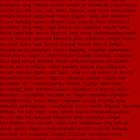
perubahan yang membawa kasino online ke perhatian publik
kasino
online dilihat dari sisi media digital yang terus menciptakan
inovasi
catatan perjalanan media digital yang ikut membentuk
narasi tentang kasino online
berita digital mulai menyoroti
perubahan yang mengiringi kasino online
kasino online hadir
dalam rangkaian berita digital yang terus berkembang
bagaimana
berita digital mengulas fenomena yang berkaitan dengan kasino
online
di balik arus berita digital kasino online kembali
menjadi perhatian
kasino online mewarnai sejumlah pembahasan
dalam berita digital modern
berita digital mencatat dinamika
baru yang muncul bersama kasino online
mengikuti perjalanan
kasino online melalui sudut pandang berita digital
kasino
online menjadi salah satu topik yang sering muncul di berita
digital
catatan berita digital mengenai kasino online dan
perubahan era teknologi
ketika berita digital memberikan
perspektif baru terhadap kasino online
berita digital mulai
menyoroti perjalanan baccarat di tengah perubahan platform
modern
baccarat hadir dalam rangkaian berita digital yang
membahas perkembangan teknologi
di balik berita digital baccarat
kembali menjadi topik yang banyak diperbincangkan
bagaimana
berita digital mengulas fenomena yang berkaitan dengan
baccarat
baccarat menjadi salah satu pembahasan yang muncul
dalam berita digital modern
catatan berita digital tentang
baccarat dan perubahan lanskap platform online
mengikuti