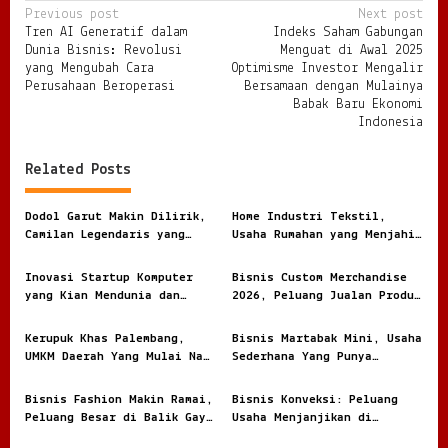
P
Previous post
Next post
Tren AI Generatif dalam
Indeks Saham Gabungan
o
Dunia Bisnis: Revolusi
Menguat di Awal 2025
s
yang Mengubah Cara
Optimisme Investor Mengalir
Perusahaan Beroperasi
Bersamaan dengan Mulainya
t
Babak Baru Ekonomi
Indonesia
n
a
Related Posts
v
i
Dodol Garut Makin Dilirik,
Home Industri Tekstil,
Camilan Legendaris yang
Usaha Rumahan yang Menjahit
g
Jadi Ladang Bisnis UMKM
Peluang Besar dari Kain
a
Inovasi Startup Komputer
Bisnis Custom Merchandise
t
yang Kian Mendunia dan
2026, Peluang Jualan Produk
Makin Diburu Industri
Personal
i
Kerupuk Khas Palembang,
Bisnis Martabak Mini, Usaha
o
UMKM Daerah Yang Mulai Naik
Sederhana Yang Punya
Daun
Peluang Manis
n
Bisnis Fashion Makin Ramai,
Bisnis Konveksi: Peluang
Peluang Besar di Balik Gaya
Usaha Menjanjikan di
yang Terus Berubah
Industri Pakaian yang Terus