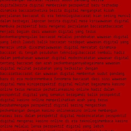
perkembangan baccarat melalui sudut pandang berita
digital
berita digital memberikan perspektif baru terhadap
dinamika baccarat
ketika berita digital mengangkat kisah
perjalanan baccarat di era teknologi
baccarat kian sering muncul
dalam berbagai laporan berita digital masa kini
wawasan digital
membuka perspektif baru mengenai perjalanan baccarat
baccarat
menjadi bagian dari wawasan digital yang terus
berkembang
mengulas baccarat melalui pendekatan wawasan digital
yang lebih luas
di balik baccarat terdapat wawasan digital yang
menarik untuk dicermati
wawasan digital mencatat dinamika
baccarat di tengah perubahan teknologi
baccarat kembali hadir
dalam pembahasan wawasan digital modern
catatan wawasan digital
tentang baccarat dan arah perkembangannya
bagaimana wawasan
digital melihat perubahan yang berkaitan dengan
baccarat
baccarat dan wawasan digital membentuk sudut pandang
baru di era modern
membaca fenomena baccarat dari sisi wawasan
digital masa kini
perspektif digital melihat bagaimana kasino
online terus menarik perhatian
kasino online hadir dalam
perspektif digital yang semakin beragam
di balik perspektif
digital kasino online memperlihatkan arah yang terus
berubah
mengapa perspektif digital sering mengaitkan
perkembangan dengan kasino online
kasino online membangun
narasi baru dalam perspektif digital modern
catatan perspektif
digital mengenai kasino online di era teknologi
membaca kasino
online melalui lensa perspektif digital yang lebih