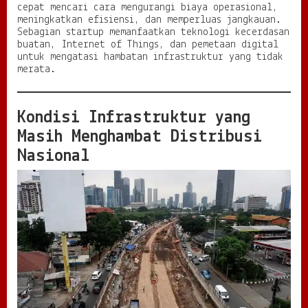
s
cepat mencari cara mengurangi biaya operasional,
i
meningkatkan efisiensi, dan memperluas jangkauan.
N
Sebagian startup memanfaatkan teknologi kecerdasan
a
buatan, Internet of Things, dan pemetaan digital
s
untuk mengatasi hambatan infrastruktur yang tidak
i
merata.
o
n
a
l
Kondisi Infrastruktur yang
Masih Menghambat Distribusi
Nasional