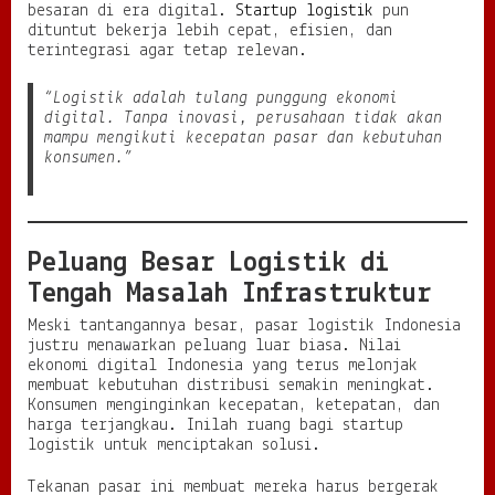
besaran di era digital.
Startup logistik
pun
r
dituntut bekerja lebih cepat, efisien, dan
t
terintegrasi agar tetap relevan.
a
r
“Logistik adalah tulang punggung ekonomi
u
digital. Tanpa inovasi, perusahaan tidak akan
n
mampu mengikuti kecepatan pasar dan kebutuhan
g
konsumen.”
a
n
I
n
o
Peluang Besar Logistik di
v
a
Tengah Masalah Infrastruktur
s
i
Meski tantangannya besar, pasar logistik Indonesia
D
justru menawarkan peluang luar biasa. Nilai
i
ekonomi digital Indonesia yang terus melonjak
s
membuat kebutuhan distribusi semakin meningkat.
t
Konsumen menginginkan kecepatan, ketepatan, dan
r
harga terjangkau. Inilah ruang bagi startup
i
logistik untuk menciptakan solusi.
b
u
Tekanan pasar ini membuat mereka harus bergerak