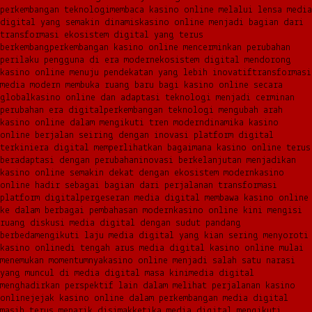
perkembangan teknologi
membaca kasino online melalui lensa media
digital yang semakin dinamis
kasino online menjadi bagian dari
transformasi ekosistem digital yang terus
berkembang
perkembangan kasino online mencerminkan perubahan
perilaku pengguna di era modern
ekosistem digital mendorong
kasino online menuju pendekatan yang lebih inovatif
transformasi
media modern membuka ruang baru bagi kasino online secara
global
kasino online dan adaptasi teknologi menjadi cerminan
perubahan era digital
perkembangan teknologi mengubah arah
kasino online dalam mengikuti tren modern
dinamika kasino
online berjalan seiring dengan inovasi platform digital
terkini
era digital memperlihatkan bagaimana kasino online terus
beradaptasi dengan perubahan
inovasi berkelanjutan menjadikan
kasino online semakin dekat dengan ekosistem modern
kasino
online hadir sebagai bagian dari perjalanan transformasi
platform digital
pergeseran media digital membawa kasino online
ke dalam berbagai pembahasan modern
kasino online kini mengisi
ruang diskusi media digital dengan sudut pandang
berbeda
mengikuti laju media digital yang kian sering menyoroti
kasino online
di tengah arus media digital kasino online mulai
menemukan momentumnya
kasino online menjadi salah satu narasi
yang muncul di media digital masa kini
media digital
menghadirkan perspektif lain dalam melihat perjalanan kasino
online
jejak kasino online dalam perkembangan media digital
masih terus menarik disimak
ketika media digital mengikuti