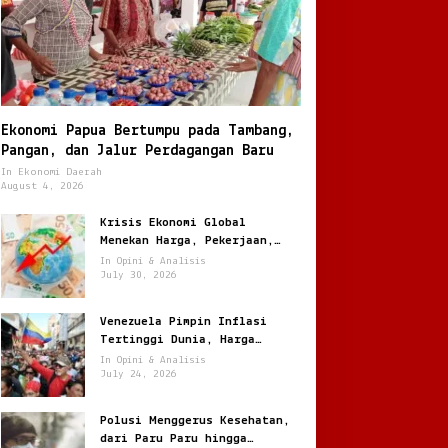
Ekonomi Papua Bertumpu pada Tambang,
Pangan, dan Jalur Perdagangan Baru
In Ekonomi Daerah
August 4, 2026
Krisis Ekonomi Global
Menekan Harga, Pekerjaan,
dan Daya Beli Masyarakat
In Opini & Analisis
July 30, 2026
Venezuela Pimpin Inflasi
Tertinggi Dunia, Harga
Melonjak Ratusan Persen
In Opini & Analisis
July 24, 2026
Polusi Menggerus Kesehatan,
dari Paru Paru hingga