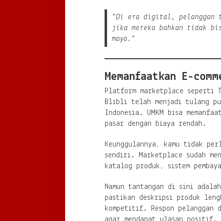
“Di era digital, pelanggan 
jika mereka bahkan tidak bi
maya.”
Memanfaatkan E-comm
Platform marketplace seperti 
Blibli telah menjadi tulang p
Indonesia. UMKM bisa memanfaat
pasar dengan biaya rendah.
Keunggulannya, kamu tidak per
sendiri. Marketplace sudah me
katalog produk, sistem pembay
Namun tantangan di sini adala
pastikan deskripsi produk len
kompetitif. Respon pelanggan 
agar mendapat ulasan positif.