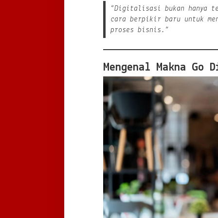
“Digitalisasi bukan hanya t
cara berpikir baru untuk me
proses bisnis.”
Mengenal Makna Go D