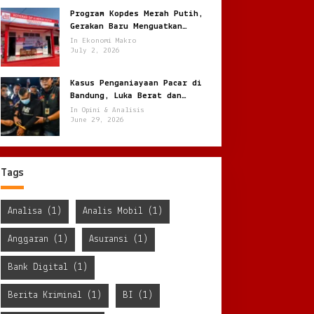
Program Kopdes Merah Putih,
Gerakan Baru Menguatkan
Ekonomi Desa dari Akar Rumput
In Ekonomi Makro
July 2, 2026
Kasus Penganiayaan Pacar di
Bandung, Luka Berat dan
Penyekapan !
In Opini & Analisis
June 29, 2026
Tags
Analisa
(1)
Analis Mobil
(1)
Anggaran
(1)
Asuransi
(1)
Bank Digital
(1)
Berita Kriminal
(1)
BI
(1)