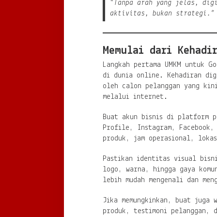
“Tanpa arah yang jelas, dig
aktivitas, bukan strategi.”
Memulai dari Kehadi
Langkah pertama UMKM untuk Go
di dunia online. Kehadiran dig
oleh calon pelanggan yang kin
melalui internet.
Buat akun bisnis di platform p
Profile, Instagram, Facebook,
produk, jam operasional, lokas
Pastikan identitas visual bisn
logo, warna, hingga gaya komu
lebih mudah mengenali dan men
Jika memungkinkan, buat juga w
produk, testimoni pelanggan, d