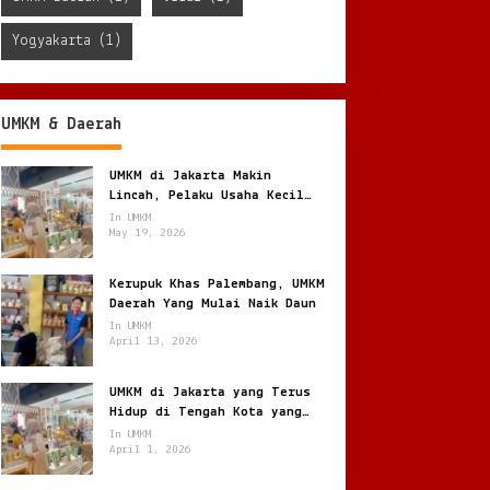
Yogyakarta
(1)
UMKM & Daerah
UMKM di Jakarta Makin
Lincah, Pelaku Usaha Kecil
Berburu Peluang di Kota
In UMKM
Besar
May 19, 2026
Kerupuk Khas Palembang, UMKM
Daerah Yang Mulai Naik Daun
In UMKM
April 13, 2026
UMKM di Jakarta yang Terus
Hidup di Tengah Kota yang
Bergerak Cepat
In UMKM
April 1, 2026