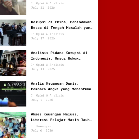
Jantung
In Opini & Analisis
July 21, 2026
Korupsi di China, Penindakan
Besar di Tengah Masalah yang
Terus Berulang
In Opini & Analisis
July 17, 2026
Analisis Pidana Korupsi di
Indonesia, Unsur Hukum
hingga Pemulihan Aset
In Opini & Analisis
July 13, 2026
Analis Keuangan Dunia,
Pembaca Angka yang Menentukan
Arah Pasar Global
In Opini & Analisis
July 9, 2026
Akses Keuangan Meluas,
Literasi Pelajar Masih Jauh
Tertinggal
In Keuangan
July 6, 2026