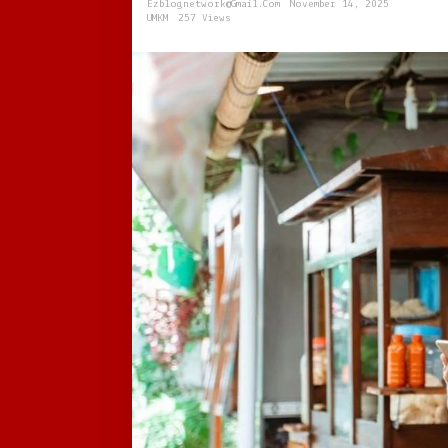
Ezblognetwork@gmail.com
November 14, 2025
Bagian
UMKM
257 Views
dari
Ekonomi
Modern