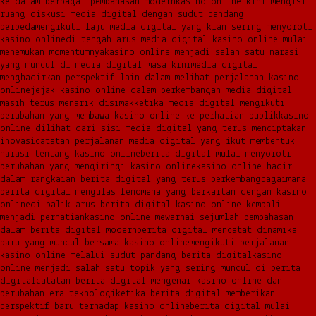
ke dalam berbagai pembahasan modern
kasino online kini mengisi
ruang diskusi media digital dengan sudut pandang
berbeda
mengikuti laju media digital yang kian sering menyoroti
kasino online
di tengah arus media digital kasino online mulai
menemukan momentumnya
kasino online menjadi salah satu narasi
yang muncul di media digital masa kini
media digital
menghadirkan perspektif lain dalam melihat perjalanan kasino
online
jejak kasino online dalam perkembangan media digital
masih terus menarik disimak
ketika media digital mengikuti
perubahan yang membawa kasino online ke perhatian publik
kasino
online dilihat dari sisi media digital yang terus menciptakan
inovasi
catatan perjalanan media digital yang ikut membentuk
narasi tentang kasino online
berita digital mulai menyoroti
perubahan yang mengiringi kasino online
kasino online hadir
dalam rangkaian berita digital yang terus berkembang
bagaimana
berita digital mengulas fenomena yang berkaitan dengan kasino
online
di balik arus berita digital kasino online kembali
menjadi perhatian
kasino online mewarnai sejumlah pembahasan
dalam berita digital modern
berita digital mencatat dinamika
baru yang muncul bersama kasino online
mengikuti perjalanan
kasino online melalui sudut pandang berita digital
kasino
online menjadi salah satu topik yang sering muncul di berita
digital
catatan berita digital mengenai kasino online dan
perubahan era teknologi
ketika berita digital memberikan
perspektif baru terhadap kasino online
berita digital mulai