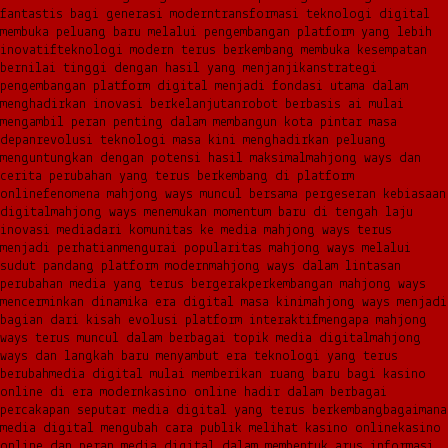
fantastis bagi generasi modern
transformasi teknologi digital
membuka peluang baru melalui pengembangan platform yang lebih
inovatif
teknologi modern terus berkembang membuka kesempatan
bernilai tinggi dengan hasil yang menjanjikan
strategi
pengembangan platform digital menjadi fondasi utama dalam
menghadirkan inovasi berkelanjutan
robot berbasis ai mulai
mengambil peran penting dalam membangun kota pintar masa
depan
revolusi teknologi masa kini menghadirkan peluang
menguntungkan dengan potensi hasil maksimal
mahjong ways dan
cerita perubahan yang terus berkembang di platform
online
fenomena mahjong ways muncul bersama pergeseran kebiasaan
digital
mahjong ways menemukan momentum baru di tengah laju
inovasi media
dari komunitas ke media mahjong ways terus
menjadi perhatian
mengurai popularitas mahjong ways melalui
sudut pandang platform modern
mahjong ways dalam lintasan
perubahan media yang terus bergerak
perkembangan mahjong ways
mencerminkan dinamika era digital masa kini
mahjong ways menjadi
bagian dari kisah evolusi platform interaktif
mengapa mahjong
ways terus muncul dalam berbagai topik media digital
mahjong
ways dan langkah baru menyambut era teknologi yang terus
berubah
media digital mulai memberikan ruang baru bagi kasino
online di era modern
kasino online hadir dalam berbagai
percakapan seputar media digital yang terus berkembang
bagaimana
media digital mengubah cara publik melihat kasino online
kasino
online dan peran media digital dalam membentuk arus informasi