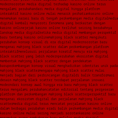
modern
sorotan media digital terhadap kasino online terus
mengalami perubahan
dari media digital hingga platform
interaktif kasino online mulai menarik perhatian
kasino online
menemukan narasi baru di tengah perkembangan media digital
media
digital kembali menyoroti fenomena yang berkaitan dengan
kasino online
jejak kasino online terlihat seiring berubahnya
lanskap media digital
ketika media digital membangun perspektif
baru tentang kasino online
mahjong black scatter mengikuti
perubahan konsep visual di era digital modern
sorotan baru
mengenai mahjong black scatter dalam perkembangan platform
interaktif
menelusuri perjalanan kreatif menuju era mahjong
black scatter yang lebih modern
perubahan ekosistem digital
membentuk mahjong black scatter dengan pendekatan
baru
perkembangan konsep visual menghadirkan identitas unik pada
mahjong black scatter
mengapa mahjong black scatter mulai
menjadi bagian dari perbincangan digital
di balik transformasi
desain mahjong black scatter terdapat perjalanan inovasi
modern
dari konsep awal hingga era baru mahjong black scatter
terus mengalami perubahan
catatan editorial tentang pergeseran
platform dan perkembangan mahjong black scatter
perspektif baru
mengenai ekosistem digital dan perjalanan mahjong black
scatter
media digital terus mencatat perjalanan kasino online
dalam berbagai perubahan era
di balik perkembangan media digital
kasino online mulai sering menjadi sorotan
kasino online