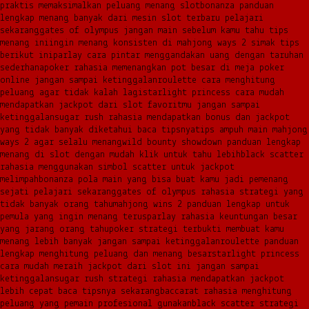
praktis memaksimalkan peluang menang slot
bonanza panduan
lengkap menang banyak dari mesin slot terbaru pelajari
sekarang
gates of olympus jangan main sebelum kamu tahu tips
menang ini
ingin menang konsisten di mahjong ways 2 simak tips
berikut ini
parlay cara pintar menggandakan uang dengan taruhan
sederhana
poker rahasia memenangkan pot besar di meja poker
online jangan sampai ketinggalan
roulette cara menghitung
peluang agar tidak kalah lagi
starlight princess cara mudah
mendapatkan jackpot dari slot favoritmu jangan sampai
ketinggalan
sugar rush rahasia mendapatkan bonus dan jackpot
yang tidak banyak diketahui baca tipsnya
tips ampuh main mahjong
ways 2 agar selalu menang
wild bounty showdown panduan lengkap
menang di slot dengan mudah klik untuk tahu lebih
black scatter
rahasia menggunakan simbol scatter untuk jackpot
melimpah
bonanza pola main yang bisa buat kamu jadi pemenang
sejati pelajari sekarang
gates of olympus rahasia strategi yang
tidak banyak orang tahu
mahjong wins 2 panduan lengkap untuk
pemula yang ingin menang terus
parlay rahasia keuntungan besar
yang jarang orang tahu
poker strategi terbukti membuat kamu
menang lebih banyak jangan sampai ketinggalan
roulette panduan
lengkap menghitung peluang dan menang besar
starlight princess
cara mudah meraih jackpot dari slot ini jangan sampai
ketinggalan
sugar rush strategi rahasia mendapatkan jackpot
lebih cepat baca tipsnya sekarang
baccarat rahasia menghitung
peluang yang pemain profesional gunakan
black scatter strategi