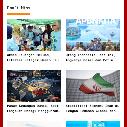
o
Kompetisi Teknologi
n
Don't Miss
Akses Keuangan Meluas,
Utang Indonesia Saat Ini,
Literasi Pelajar Masih Jauh
Angkanya Besar dan Perlu
Tertinggal
Dibaca dengan Jernih
Pasar Keuangan Dunia, Saat
Stabilitasi Ekonomi Iran di
Lonjakan Energi Mengguncang
Tengah Tekanan Global dan
Arah Investasi Global
Dinamika Internal