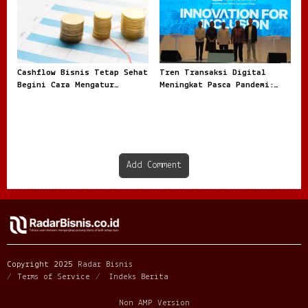
Cashflow Bisnis Tetap Sehat
Tren Transaksi Digital
Begini Cara Mengatur
Meningkat Pasca Pandemi:
Keuangan Agar Tidak
Fenomena Baru dalam Ekonomi
Tercampur Uang Pribadi
Modern
Add Comment
Copyright 2025
Radar Bisnis
Terms of Service
Indeks Berita
Non AMP Version