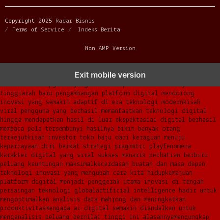
Copyright 2025
Radar Bisnis
Terms of Service
Indeks Berita
Non AMP Version
transformasi digital pragmatic play menjadi inspirasi baru
Exit mobile version
dalam menghadirkan inovasi berkualitas
ai digital menjadi kunci
analisis data pgsoft yang lebih adaptif dan berkinerja
tinggi
arah baru pengembangan platform digital mendorong
inovasi yang semakin adaptif di era teknologi modern
kisah
viral pengguna yang berhasil memanfaatkan teknologi digital
hingga mendapatkan hasil di luar ekspektasi
ai digital berhasil
membaca pola tersembunyi hasilnya bikin banyak orang
terkejut
kisah investor toko baju dari keraguan menuju
kepercayaan diri berkat strategi pragmatic play
fenomena
karakter digital yang viral sukses menarik perhatian berburu
peluang keuntungan maksimal
kecerdasan buatan dan masa depan
teknologi inovasi yang mengubah cara kita hidup
kemajuan
platform digital menjadi penggerak utama inovasi di tengah
persaingan teknologi global
artificial intelligence hadir untuk
mengoptimalkan analisis data mahjong dan meningkatkan
produktivitas
mengapa ai digital semakin diandalkan untuk
menganalisis peluang bernilai tinggi ini alasannya
mengungkap