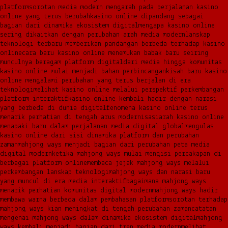
platform
sorotan media modern mengarah pada perjalanan kasino
online yang terus berubah
kasino online dipandang sebagai
bagian dari dinamika ekosistem digital
mengapa kasino online
sering dikaitkan dengan perubahan arah media modern
lanskap
teknologi terbaru memberikan pandangan berbeda terhadap kasino
online
cara baru kasino online menemukan babak baru seiring
munculnya beragam platform digital
dari media hingga komunitas
kasino online mulai menjadi bahan perbincangan
kisah baru kasino
online mengalami perubahan yang terus berjalan di era
teknologi
melihat kasino online melalui perspektif perkembangan
platform interaktif
kasino online kembali hadir dengan narasi
yang berbeda di dunia digital
fenomena kasino online terus
menarik perhatian di tengah arus modernisasi
arah kasino online
menapaki baru dalam perjalanan media digital global
mengulas
kasino online dari sisi dinamika platform dan perubahan
zaman
mahjong ways menjadi bagian dari perubahan peta media
digital modern
ketika mahjong ways mulai mengisi percakapan di
berbagai platform online
membaca jejak mahjong ways melalui
perkembangan lanskap teknologi
mahjong ways dan narasi baru
yang muncul di era media interaktif
bagaimana mahjong ways
menarik perhatian komunitas digital modern
mahjong ways hadir
membawa warna berbeda dalam pembahasan platform
sorotan terhadap
mahjong ways kian meningkat di tengah perubahan zaman
catatan
mengenai mahjong ways dalam dinamika ekosistem digital
mahjong
ways kembali menjadi bagian dari tren media modern
melihat