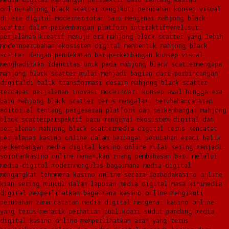
media digital membangun perspektif baru tentang kasino
online
mahjong black scatter mengikuti perubahan konsep visual
di era digital modern
sorotan baru mengenai mahjong black
scatter dalam perkembangan platform interaktif
menelusuri
perjalanan kreatif menuju era mahjong black scatter yang lebih
modern
perubahan ekosistem digital membentuk mahjong black
scatter dengan pendekatan baru
perkembangan konsep visual
menghadirkan identitas unik pada mahjong black scatter
mengapa
mahjong black scatter mulai menjadi bagian dari perbincangan
digital
di balik transformasi desain mahjong black scatter
terdapat perjalanan inovasi modern
dari konsep awal hingga era
baru mahjong black scatter terus mengalami perubahan
catatan
editorial tentang pergeseran platform dan perkembangan mahjong
black scatter
perspektif baru mengenai ekosistem digital dan
perjalanan mahjong black scatter
media digital terus mencatat
perjalanan kasino online dalam berbagai perubahan era
di balik
perkembangan media digital kasino online mulai sering menjadi
sorotan
kasino online menemukan ruang pembahasan baru melalui
media digital modern
mengulas bagaimana media digital
mengangkat fenomena kasino online secara berbeda
kasino online
kian sering muncul dalam laporan media digital masa kini
media
digital memperlihatkan bagaimana kasino online mengikuti
perubahan zaman
catatan media digital mengenai kasino online
yang terus menarik perhatian publik
dari sudut pandang media
digital kasino online memperlihatkan arah yang terus