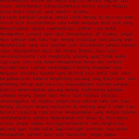
berubah
kasino online dan media digital menjadi bagian dari
narasi perkembangan teknologi
membaca kasino online melalui
lensa media digital yang semakin dinamis
baccarat panduan lengkap pemula untuk menang di meja baccarat
online klik disini
bonanza cara mudah menyusun pola slot yang
menguntungkan jangan lewatkan
black scatter cara mudah
mendapatkan jackpot dari slot favorit
gates of olympus jangan
main sebelum kamu tahu tips menang ini
parlay cara paling aman
menghasilkan uang dari taruhan judi online
poker pemula panduan
cepat meningkatkan skill dan menang berkali kali klik
sekarang
roulette cara menghitung peluang agar tidak kalah
lagi
sugar rush cara mudah mendapatkan bonus dan jackpot
melimpah baca tipsnya sekarang
wild bounty showdown cara
mengatur strategi taruhan yang efektif klik untuk tahu lebih
banyak
baccarat rahasia menghitung peluang yang bikin kamu jadi
pemenang setiap saat baca ini sekarang
black scatter panduan
praktis memaksimalkan peluang menang slot
bonanza panduan
lengkap menang banyak dari mesin slot terbaru pelajari
sekarang
gates of olympus jangan main sebelum kamu tahu tips
menang ini
ingin menang konsisten di mahjong ways 2 simak tips
berikut ini
parlay cara pintar menggandakan uang dengan taruhan
sederhana
poker rahasia memenangkan pot besar di meja poker
online jangan sampai ketinggalan
roulette cara menghitung
peluang agar tidak kalah lagi
starlight princess cara mudah
mendapatkan jackpot dari slot favoritmu jangan sampai