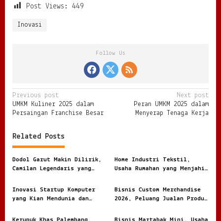
Post Views:
449
Inovasi
Follow Us
P
Previous post
Next post
UMKM Kuliner 2025 dalam
Peran UMKM 2025 dalam
o
Persaingan Franchise Besar
Menyerap Tenaga Kerja
s
t
Related Posts
n
Dodol Garut Makin Dilirik,
Home Industri Tekstil,
a
Camilan Legendaris yang
Usaha Rumahan yang Menjahit
v
Jadi Ladang Bisnis UMKM
Peluang Besar dari Kain
Inovasi Startup Komputer
Bisnis Custom Merchandise
i
yang Kian Mendunia dan
2026, Peluang Jualan Produk
g
Makin Diburu Industri
Personal
Kerupuk Khas Palembang,
Bisnis Martabak Mini, Usaha