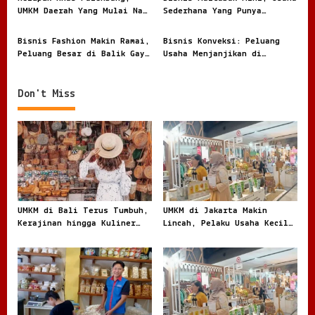
a
UMKM Daerah Yang Mulai Naik
Sederhana Yang Punya
t
Daun
Peluang Manis
i
Bisnis Fashion Makin Ramai,
Bisnis Konveksi: Peluang
Peluang Besar di Balik Gaya
Usaha Menjanjikan di
o
yang Terus Berubah
Industri Pakaian yang Terus
n
Berkembang
Don't Miss
UMKM di Bali Terus Tumbuh,
UMKM di Jakarta Makin
Kerajinan hingga Kuliner
Lincah, Pelaku Usaha Kecil
Menggerakkan Ekonomi Lokal
Berburu Peluang di Kota
Besar