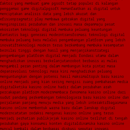
faktor yang membuat game pgsoft tetap populer di kalangan
penggemar game digital
pgsoft memanfaatkan ai digital untuk
menciptakan analisis data yang lebih akurat dan
efisien
pragmatic play membawa gebrakan digital yang
menginspirasi perubahan dan inovasi masa depan
maju pesat
ekosistem teknologi digital membuka peluang keuntungan
fantastis bagi generasi modern
transformasi teknologi digital
membuka peluang baru melalui pengembangan platform yang lebih
inovatif
teknologi modern terus berkembang membuka kesempatan
bernilai tinggi dengan hasil yang menjanjikan
strategi
pengembangan platform digital menjadi fondasi utama dalam
menghadirkan inovasi berkelanjutan
robot berbasis ai mulai
mengambil peran penting dalam membangun kota pintar masa
depan
revolusi teknologi masa kini menghadirkan peluang
menguntungkan dengan potensi hasil maksimal
topik baru kasino
online menjadi yang kian sering mengisi ruang pembahasan media
digital
ketika kasino online hadir dalam perubahan arah
percakapan platform modern
membaca fenomena kasino online dari
sudut pandang perkembangan teknologi
era baru kasino online dan
perjalanan panjang menuju media yang lebih interaktif
bagaimana
kasino online membentuk warna baru dalam lanskap digital
modern
catatan redaksi mengenai kasino online yang terus
menjadi perhatian publik
jejak kasino online terlihat di tengah
perubahan gaya konsumsi konten digital
dinamika kasino online
muncul kembali dalam berbagai diskusi seputar inovasi