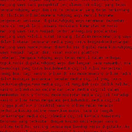
mahjong ways dari perspektif perjalanan teknologi yang terus
berubah
mahjong ways dan cerita perubahan yang terus berkembang
di platform online
fenomena mahjong ways muncul bersama
pergeseran kebiasaan digital
mahjong ways menemukan momentum
baru di tengah laju inovasi media
dari komunitas ke media
mahjong ways terus menjadi perhatian
mengurai popularitas
mahjong ways melalui sudut pandang platform modern
mahjong ways
dalam lintasan perubahan media yang terus bergerak
perkembangan
mahjong ways mencerminkan dinamika era digital masa kini
mahjong
ways menjadi bagian dari kisah evolusi platform
interaktif
mengapa mahjong ways terus muncul dalam berbagai
topik media digital
mahjong ways dan langkah baru menyambut era
teknologi yang terus berubah
media digital mulai memberikan
ruang baru bagi kasino online di era modern
kasino online hadir
dalam berbagai percakapan seputar media digital yang terus
berkembang
bagaimana media digital mengubah cara publik melihat
kasino online
kasino online dan peran media digital dalam
membentuk arus informasi modern
sorotan media digital terhadap
kasino online terus mengalami perubahan
dari media digital
hingga platform interaktif kasino online mulai menarik
perhatian
kasino online menemukan narasi baru di tengah
perkembangan media digital
media digital kembali menyoroti
fenomena yang berkaitan dengan kasino online
jejak kasino
online terlihat seiring berubahnya lanskap media digital
ketika