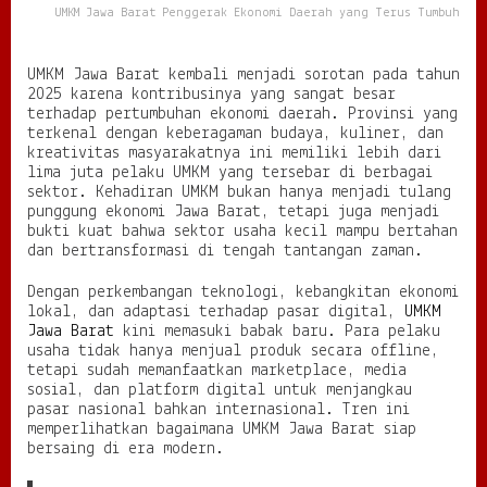
UMKM Jawa Barat Penggerak Ekonomi Daerah yang Terus Tumbuh
k
E
k
UMKM Jawa Barat kembali menjadi sorotan pada tahun
o
2025 karena kontribusinya yang sangat besar
n
terhadap pertumbuhan ekonomi daerah. Provinsi yang
o
terkenal dengan keberagaman budaya, kuliner, dan
m
kreativitas masyarakatnya ini memiliki lebih dari
i
lima juta pelaku UMKM yang tersebar di berbagai
D
sektor. Kehadiran UMKM bukan hanya menjadi tulang
a
punggung ekonomi Jawa Barat, tetapi juga menjadi
e
bukti kuat bahwa sektor usaha kecil mampu bertahan
r
dan bertransformasi di tengah tantangan zaman.
a
h
Dengan perkembangan teknologi, kebangkitan ekonomi
y
lokal, dan adaptasi terhadap pasar digital,
UMKM
a
Jawa Barat
kini memasuki babak baru. Para pelaku
n
usaha tidak hanya menjual produk secara offline,
g
tetapi sudah memanfaatkan marketplace, media
T
sosial, dan platform digital untuk menjangkau
e
pasar nasional bahkan internasional. Tren ini
r
memperlihatkan bagaimana UMKM Jawa Barat siap
u
bersaing di era modern.
s
T
u