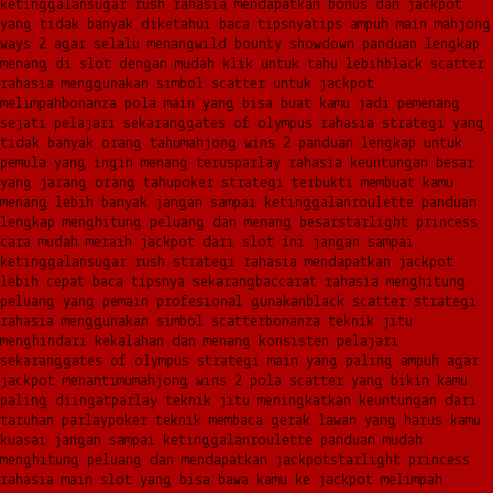
ketinggalan
sugar rush rahasia mendapatkan bonus dan jackpot
yang tidak banyak diketahui baca tipsnya
tips ampuh main mahjong
ways 2 agar selalu menang
wild bounty showdown panduan lengkap
menang di slot dengan mudah klik untuk tahu lebih
black scatter
rahasia menggunakan simbol scatter untuk jackpot
melimpah
bonanza pola main yang bisa buat kamu jadi pemenang
sejati pelajari sekarang
gates of olympus rahasia strategi yang
tidak banyak orang tahu
mahjong wins 2 panduan lengkap untuk
pemula yang ingin menang terus
parlay rahasia keuntungan besar
yang jarang orang tahu
poker strategi terbukti membuat kamu
menang lebih banyak jangan sampai ketinggalan
roulette panduan
lengkap menghitung peluang dan menang besar
starlight princess
cara mudah meraih jackpot dari slot ini jangan sampai
ketinggalan
sugar rush strategi rahasia mendapatkan jackpot
lebih cepat baca tipsnya sekarang
baccarat rahasia menghitung
peluang yang pemain profesional gunakan
black scatter strategi
rahasia menggunakan simbol scatter
bonanza teknik jitu
menghindari kekalahan dan menang konsisten pelajari
sekarang
gates of olympus strategi main yang paling ampuh agar
jackpot menantimu
mahjong wins 2 pola scatter yang bikin kamu
paling diingat
parlay teknik jitu meningkatkan keuntungan dari
taruhan parlay
poker teknik membaca gerak lawan yang harus kamu
kuasai jangan sampai ketinggalan
roulette panduan mudah
menghitung peluang dan mendapatkan jackpot
starlight princess
rahasia main slot yang bisa bawa kamu ke jackpot melimpah