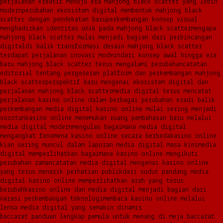
perjalanan kreatif menuju era mahjong black scatter yang lebih
modern
perubahan ekosistem digital membentuk mahjong black
scatter dengan pendekatan baru
perkembangan konsep visual
menghadirkan identitas unik pada mahjong black scatter
mengapa
mahjong black scatter mulai menjadi bagian dari perbincangan
digital
di balik transformasi desain mahjong black scatter
terdapat perjalanan inovasi modern
dari konsep awal hingga era
baru mahjong black scatter terus mengalami perubahan
catatan
editorial tentang pergeseran platform dan perkembangan mahjong
black scatter
perspektif baru mengenai ekosistem digital dan
perjalanan mahjong black scatter
media digital terus mencatat
perjalanan kasino online dalam berbagai perubahan era
di balik
perkembangan media digital kasino online mulai sering menjadi
sorotan
kasino online menemukan ruang pembahasan baru melalui
media digital modern
mengulas bagaimana media digital
mengangkat fenomena kasino online secara berbeda
kasino online
kian sering muncul dalam laporan media digital masa kini
media
digital memperlihatkan bagaimana kasino online mengikuti
perubahan zaman
catatan media digital mengenai kasino online
yang terus menarik perhatian publik
dari sudut pandang media
digital kasino online memperlihatkan arah yang terus
berubah
kasino online dan media digital menjadi bagian dari
narasi perkembangan teknologi
membaca kasino online melalui
lensa media digital yang semakin dinamis
baccarat panduan lengkap pemula untuk menang di meja baccarat