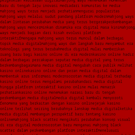
pergeseran kebiasaan digital
mahjong ways menemukan momentum
baru di tengah laju inovasi media
dari komunitas ke media
mahjong ways terus menjadi perhatian
mengurai popularitas
mahjong ways melalui sudut pandang platform modern
mahjong ways
dalam lintasan perubahan media yang terus bergerak
perkembangan
mahjong ways mencerminkan dinamika era digital masa kini
mahjong
ways menjadi bagian dari kisah evolusi platform
interaktif
mengapa mahjong ways terus muncul dalam berbagai
topik media digital
mahjong ways dan langkah baru menyambut era
teknologi yang terus berubah
media digital mulai memberikan
ruang baru bagi kasino online di era modern
kasino online hadir
dalam berbagai percakapan seputar media digital yang terus
berkembang
bagaimana media digital mengubah cara publik melihat
kasino online
kasino online dan peran media digital dalam
membentuk arus informasi modern
sorotan media digital terhadap
kasino online terus mengalami perubahan
dari media digital
hingga platform interaktif kasino online mulai menarik
perhatian
kasino online menemukan narasi baru di tengah
perkembangan media digital
media digital kembali menyoroti
fenomena yang berkaitan dengan kasino online
jejak kasino
online terlihat seiring berubahnya lanskap media digital
ketika
media digital membangun perspektif baru tentang kasino
online
mahjong black scatter mengikuti perubahan konsep visual
di era digital modern
sorotan baru mengenai mahjong black
scatter dalam perkembangan platform interaktif
menelusuri