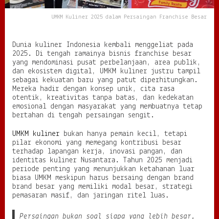
e
r
UMKM Kuliner 2025 dalam Persaingan Franchise Besar
s
a
i
Dunia kuliner Indonesia kembali menggeliat pada
n
2025. Di tengah ramainya bisnis franchise besar
g
yang mendominasi pusat perbelanjaan, area publik,
a
dan ekosistem digital, UMKM kuliner justru tampil
n
sebagai kekuatan baru yang patut diperhitungkan.
F
Mereka hadir dengan konsep unik, cita rasa
r
otentik, kreativitas tanpa batas, dan kedekatan
a
emosional dengan masyarakat yang membuatnya tetap
n
bertahan di tengah persaingan sengit.
c
h
UMKM kuliner
bukan hanya pemain kecil, tetapi
i
pilar ekonomi yang memegang kontribusi besar
s
terhadap lapangan kerja, inovasi pangan, dan
e
identitas kuliner Nusantara. Tahun 2025 menjadi
B
periode penting yang menunjukkan ketahanan luar
e
biasa UMKM meskipun harus bersaing dengan brand
s
brand besar yang memiliki modal besar, strategi
a
pemasaran masif, dan jaringan ritel luas.
r
Persaingan bukan soal siapa yang lebih besar,