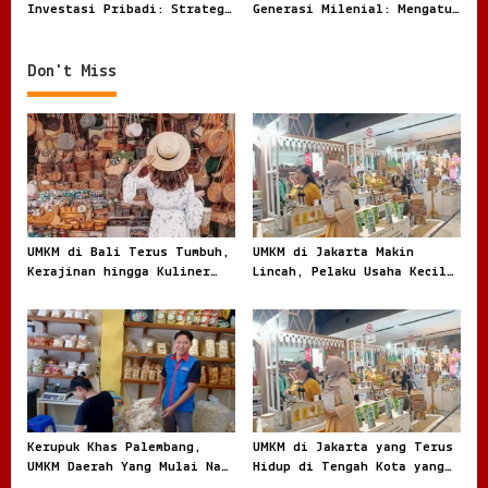
n
Investasi Pribadi: Strategi
Generasi Milenial: Mengatur
Cerdas untuk Membangun
Keuangan di Era Serba
Kekayaan
Digital
Don't Miss
UMKM di Bali Terus Tumbuh,
UMKM di Jakarta Makin
Kerajinan hingga Kuliner
Lincah, Pelaku Usaha Kecil
Menggerakkan Ekonomi Lokal
Berburu Peluang di Kota
Besar
Kerupuk Khas Palembang,
UMKM di Jakarta yang Terus
UMKM Daerah Yang Mulai Naik
Hidup di Tengah Kota yang
Daun
Bergerak Cepat