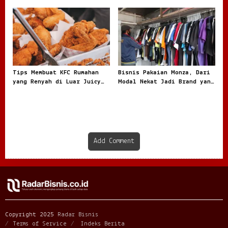
Tips Membuat KFC Rumahan
Bisnis Pakaian Monza, Dari
yang Renyah di Luar Juicy
Modal Nekat Jadi Brand yang
di Dalam dan Kaya Rasa
Dicari Anak Muda
Add Comment
Copyright 2025
Radar Bisnis
Terms of Service
Indeks Berita