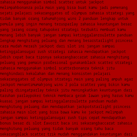
rahasia menggunakan simbol scatter untuk jackpot
melimpah
bonanza pola main yang bisa buat kamu jadi pemenang
sejati pelajari sekarang
gates of olympus rahasia strategi yang
tidak banyak orang tahu
mahjong wins 2 panduan lengkap untuk
pemula yang ingin menang terus
parlay rahasia keuntungan besar
yang jarang orang tahu
poker strategi terbukti membuat kamu
menang lebih banyak jangan sampai ketinggalan
roulette panduan
lengkap menghitung peluang dan menang besar
starlight princess
cara mudah meraih jackpot dari slot ini jangan sampai
ketinggalan
sugar rush strategi rahasia mendapatkan jackpot
lebih cepat baca tipsnya sekarang
baccarat rahasia menghitung
peluang yang pemain profesional gunakan
black scatter strategi
rahasia menggunakan simbol scatter
bonanza teknik jitu
menghindari kekalahan dan menang konsisten pelajari
sekarang
gates of olympus strategi main yang paling ampuh agar
jackpot menantimu
mahjong wins 2 pola scatter yang bikin kamu
paling diingat
parlay teknik jitu meningkatkan keuntungan dari
taruhan parlay
poker teknik membaca gerak lawan yang harus kamu
kuasai jangan sampai ketinggalan
roulette panduan mudah
menghitung peluang dan mendapatkan jackpot
starlight princess
rahasia main slot yang bisa bawa kamu ke jackpot melimpah
jangan sampai ketinggalan
sugar rush tips cepat mendapatkan
bonus besar di slot favorit baca ini sekarang
baccarat rahasia
menghitung peluang yang tidak banyak orang tahu baca
sekarang
black scatter trik mudah menggandakan keuntungan dari