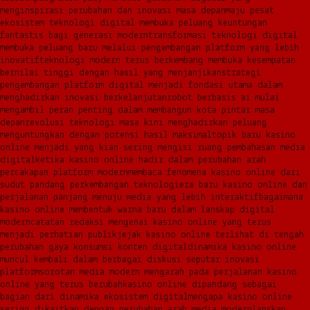
menginspirasi perubahan dan inovasi masa depan
maju pesat
ekosistem teknologi digital membuka peluang keuntungan
fantastis bagi generasi modern
transformasi teknologi digital
membuka peluang baru melalui pengembangan platform yang lebih
inovatif
teknologi modern terus berkembang membuka kesempatan
bernilai tinggi dengan hasil yang menjanjikan
strategi
pengembangan platform digital menjadi fondasi utama dalam
menghadirkan inovasi berkelanjutan
robot berbasis ai mulai
mengambil peran penting dalam membangun kota pintar masa
depan
revolusi teknologi masa kini menghadirkan peluang
menguntungkan dengan potensi hasil maksimal
topik baru kasino
online menjadi yang kian sering mengisi ruang pembahasan media
digital
ketika kasino online hadir dalam perubahan arah
percakapan platform modern
membaca fenomena kasino online dari
sudut pandang perkembangan teknologi
era baru kasino online dan
perjalanan panjang menuju media yang lebih interaktif
bagaimana
kasino online membentuk warna baru dalam lanskap digital
modern
catatan redaksi mengenai kasino online yang terus
menjadi perhatian publik
jejak kasino online terlihat di tengah
perubahan gaya konsumsi konten digital
dinamika kasino online
muncul kembali dalam berbagai diskusi seputar inovasi
platform
sorotan media modern mengarah pada perjalanan kasino
online yang terus berubah
kasino online dipandang sebagai
bagian dari dinamika ekosistem digital
mengapa kasino online
sering dikaitkan dengan perubahan arah media modern
lanskap