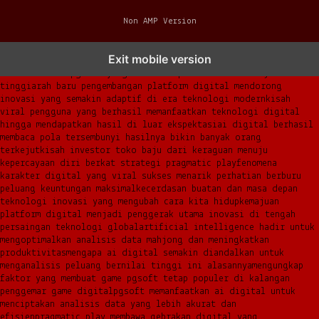
Non AMP Version
transformasi digital pragmatic play menjadi inspirasi baru
Exit mobile version
dalam menghadirkan inovasi berkualitas
ai digital menjadi kunci
analisis data pgsoft yang lebih adaptif dan berkinerja
tinggi
arah baru pengembangan platform digital mendorong
inovasi yang semakin adaptif di era teknologi modern
kisah
viral pengguna yang berhasil memanfaatkan teknologi digital
hingga mendapatkan hasil di luar ekspektasi
ai digital berhasil
membaca pola tersembunyi hasilnya bikin banyak orang
terkejut
kisah investor toko baju dari keraguan menuju
kepercayaan diri berkat strategi pragmatic play
fenomena
karakter digital yang viral sukses menarik perhatian berburu
peluang keuntungan maksimal
kecerdasan buatan dan masa depan
teknologi inovasi yang mengubah cara kita hidup
kemajuan
platform digital menjadi penggerak utama inovasi di tengah
persaingan teknologi global
artificial intelligence hadir untuk
mengoptimalkan analisis data mahjong dan meningkatkan
produktivitas
mengapa ai digital semakin diandalkan untuk
menganalisis peluang bernilai tinggi ini alasannya
mengungkap
faktor yang membuat game pgsoft tetap populer di kalangan
penggemar game digital
pgsoft memanfaatkan ai digital untuk
menciptakan analisis data yang lebih akurat dan
efisien
pragmatic play membawa gebrakan digital yang