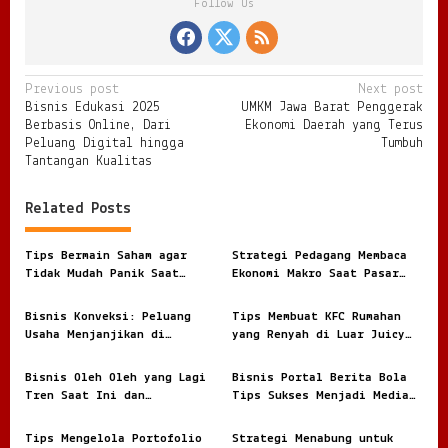
Follow Us
P
Previous post
Next post
Bisnis Edukasi 2025
UMKM Jawa Barat Penggerak
o
Berbasis Online, Dari
Ekonomi Daerah yang Terus
s
Peluang Digital hingga
Tumbuh
Tantangan Kualitas
t
n
Related Posts
a
v
Tips Bermain Saham agar
Strategi Pedagang Membaca
Tidak Mudah Panik Saat
Ekonomi Makro Saat Pasar
i
Masuk Pasar Modal
Tidak Pernah Benar Benar
Tenang
g
Bisnis Konveksi: Peluang
Tips Membuat KFC Rumahan
Usaha Menjanjikan di
yang Renyah di Luar Juicy
a
Industri Pakaian yang Terus
di Dalam dan Kaya Rasa
t
Berkembang
Bisnis Oleh Oleh yang Lagi
Bisnis Portal Berita Bola
i
Tren Saat Ini dan
Tips Sukses Menjadi Media
Peluangnya di 2026
Online
o
Tips Mengelola Portofolio
Strategi Menabung untuk