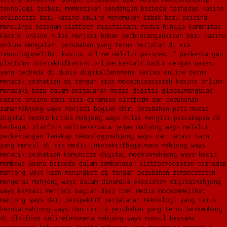
teknologi terbaru memberikan pandangan berbeda terhadap kasino
online
cara baru kasino online menemukan babak baru seiring
munculnya beragam platform digital
dari media hingga komunitas
kasino online mulai menjadi bahan perbincangan
kisah baru kasino
online mengalami perubahan yang terus berjalan di era
teknologi
melihat kasino online melalui perspektif perkembangan
platform interaktif
kasino online kembali hadir dengan narasi
yang berbeda di dunia digital
fenomena kasino online terus
menarik perhatian di tengah arus modernisasi
arah kasino online
menapaki baru dalam perjalanan media digital global
mengulas
kasino online dari sisi dinamika platform dan perubahan
zaman
mahjong ways menjadi bagian dari perubahan peta media
digital modern
ketika mahjong ways mulai mengisi percakapan di
berbagai platform online
membaca jejak mahjong ways melalui
perkembangan lanskap teknologi
mahjong ways dan narasi baru
yang muncul di era media interaktif
bagaimana mahjong ways
menarik perhatian komunitas digital modern
mahjong ways hadir
membawa warna berbeda dalam pembahasan platform
sorotan terhadap
mahjong ways kian meningkat di tengah perubahan zaman
catatan
mengenai mahjong ways dalam dinamika ekosistem digital
mahjong
ways kembali menjadi bagian dari tren media modern
melihat
mahjong ways dari perspektif perjalanan teknologi yang terus
berubah
mahjong ways dan cerita perubahan yang terus berkembang
di platform online
fenomena mahjong ways muncul bersama