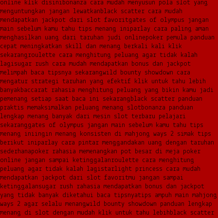
online klik disini
bonanza cara mudah menyusun pola slot yang
menguntungkan jangan lewatkan
black scatter cara mudah
mendapatkan jackpot dari slot favorit
gates of olympus jangan
main sebelum kamu tahu tips menang ini
parlay cara paling aman
menghasilkan uang dari taruhan judi online
poker pemula panduan
cepat meningkatkan skill dan menang berkali kali klik
sekarang
roulette cara menghitung peluang agar tidak kalah
lagi
sugar rush cara mudah mendapatkan bonus dan jackpot
melimpah baca tipsnya sekarang
wild bounty showdown cara
mengatur strategi taruhan yang efektif klik untuk tahu lebih
banyak
baccarat rahasia menghitung peluang yang bikin kamu jadi
pemenang setiap saat baca ini sekarang
black scatter panduan
praktis memaksimalkan peluang menang slot
bonanza panduan
lengkap menang banyak dari mesin slot terbaru pelajari
sekarang
gates of olympus jangan main sebelum kamu tahu tips
menang ini
ingin menang konsisten di mahjong ways 2 simak tips
berikut ini
parlay cara pintar menggandakan uang dengan taruhan
sederhana
poker rahasia memenangkan pot besar di meja poker
online jangan sampai ketinggalan
roulette cara menghitung
peluang agar tidak kalah lagi
starlight princess cara mudah
mendapatkan jackpot dari slot favoritmu jangan sampai
ketinggalan
sugar rush rahasia mendapatkan bonus dan jackpot
yang tidak banyak diketahui baca tipsnya
tips ampuh main mahjong
ways 2 agar selalu menang
wild bounty showdown panduan lengkap
menang di slot dengan mudah klik untuk tahu lebih
black scatter