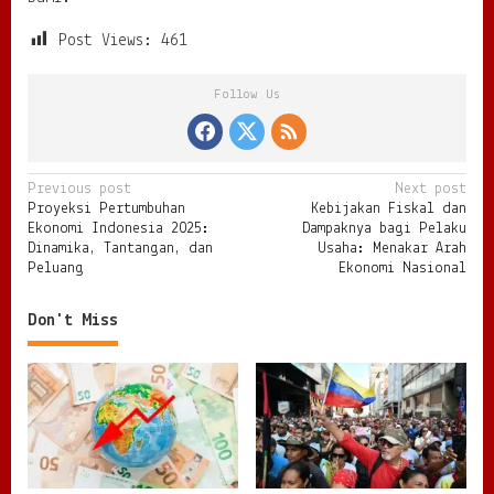
Post Views:
461
Follow Us
P
Previous post
Next post
Proyeksi Pertumbuhan
Kebijakan Fiskal dan
o
Ekonomi Indonesia 2025:
Dampaknya bagi Pelaku
s
Dinamika, Tantangan, dan
Usaha: Menakar Arah
Peluang
Ekonomi Nasional
t
n
Don't Miss
a
v
i
g
a