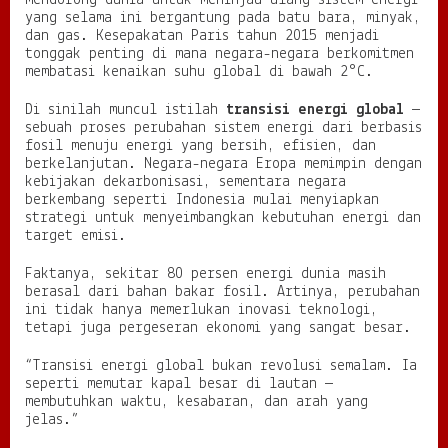
mendorong dunia untuk meninjau ulang sistem energi
i
yang selama ini bergantung pada batu bara, minyak,
r
dan gas. Kesepakatan Paris tahun 2015 menjadi
i
tonggak penting di mana negara-negara berkomitmen
a
membatasi kenaikan suhu global di bawah 2°C.
n
Di sinilah muncul istilah
transisi energi global
—
sebuah proses perubahan sistem energi dari berbasis
fosil menuju energi yang bersih, efisien, dan
berkelanjutan. Negara-negara Eropa memimpin dengan
kebijakan dekarbonisasi, sementara negara
berkembang seperti Indonesia mulai menyiapkan
strategi untuk menyeimbangkan kebutuhan energi dan
target emisi.
Faktanya, sekitar 80 persen energi dunia masih
berasal dari bahan bakar fosil. Artinya, perubahan
ini tidak hanya memerlukan inovasi teknologi,
tetapi juga pergeseran ekonomi yang sangat besar.
“Transisi energi global bukan revolusi semalam. Ia
seperti memutar kapal besar di lautan —
membutuhkan waktu, kesabaran, dan arah yang
jelas.”