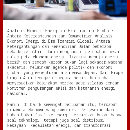
d
i
E
r
a
Analisis Ekonomi Energi di Era Transisi Global:
T
Antara Ketergantungan dan Kemandirian Analisis
r
Ekonomi Energi di Era Transisi Global: Antara
a
Ketergantungan dan Kemandirian Dalam beberapa
n
dekade terakhir, dunia menghadapi perubahan besar
s
dalam peta
ekonomi
energi. Transisi menuju energi
i
bersih dan rendah karbon bukan lagi sekadar wacana
s
akademis, melainkan agenda politik dan ekonomi
i
global yang menentukan arah masa depan. Dari Eropa
G
hingga Asia Tenggara, negara-negara berlomba
l
menyesuaikan kebijakan mereka agar selaras dengan
o
komitmen pengurangan emisi dan ketahanan energi
b
nasional.
a
l
:
Namun, di balik semangat perubahan itu, terdapat
A
dinamika ekonomi yang kompleks. Pergeseran dari
n
bahan bakar fosil ke energi terbarukan bukan hanya
t
soal teknologi, tetapi juga soal distribusi
a
kekayaan, kedaulatan energi, dan transformasi
r