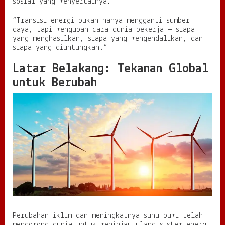
sosial yang menyertainya.
a
K
“Transisi energi bukan hanya mengganti sumber
e
daya, tapi mengubah cara dunia bekerja — siapa
t
yang menghasilkan, siapa yang mengendalikan, dan
e
siapa yang diuntungkan.”
r
g
Latar Belakang: Tekanan Global
a
untuk Berubah
n
t
u
n
g
a
n
d
a
n
K
e
m
a
n
Perubahan iklim dan meningkatnya suhu bumi telah
d