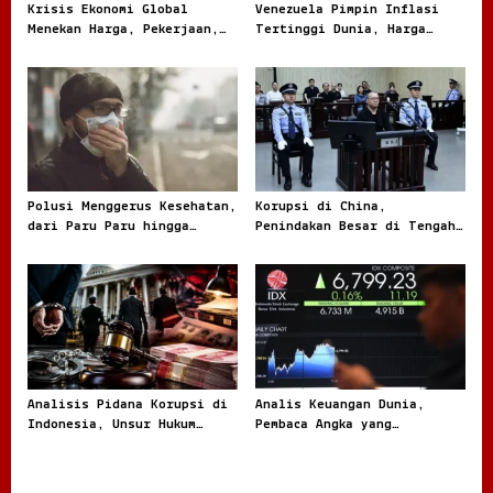
t
Krisis Ekonomi Global
Venezuela Pimpin Inflasi
Menekan Harga, Pekerjaan,
Tertinggi Dunia, Harga
i
dan Daya Beli Masyarakat
Melonjak Ratusan Persen
o
n
Polusi Menggerus Kesehatan,
Korupsi di China,
dari Paru Paru hingga
Penindakan Besar di Tengah
Jantung
Masalah yang Terus Berulang
Analisis Pidana Korupsi di
Analis Keuangan Dunia,
Indonesia, Unsur Hukum
Pembaca Angka yang
hingga Pemulihan Aset
Menentukan Arah Pasar
Global