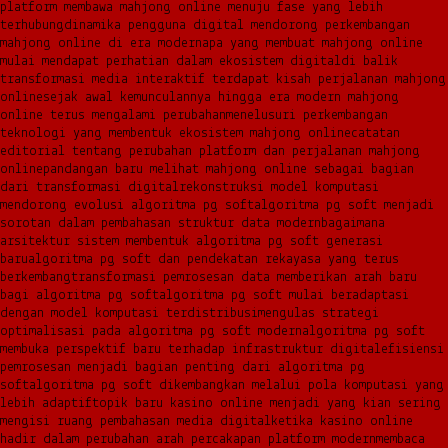
platform membawa mahjong online menuju fase yang lebih
terhubung
dinamika pengguna digital mendorong perkembangan
mahjong online di era modern
apa yang membuat mahjong online
mulai mendapat perhatian dalam ekosistem digital
di balik
transformasi media interaktif terdapat kisah perjalanan mahjong
online
sejak awal kemunculannya hingga era modern mahjong
online terus mengalami perubahan
menelusuri perkembangan
teknologi yang membentuk ekosistem mahjong online
catatan
editorial tentang perubahan platform dan perjalanan mahjong
online
pandangan baru melihat mahjong online sebagai bagian
dari transformasi digital
rekonstruksi model komputasi
mendorong evolusi algoritma pg soft
algoritma pg soft menjadi
sorotan dalam pembahasan struktur data modern
bagaimana
arsitektur sistem membentuk algoritma pg soft generasi
baru
algoritma pg soft dan pendekatan rekayasa yang terus
berkembang
transformasi pemrosesan data memberikan arah baru
bagi algoritma pg soft
algoritma pg soft mulai beradaptasi
dengan model komputasi terdistribusi
mengulas strategi
optimalisasi pada algoritma pg soft modern
algoritma pg soft
membuka perspektif baru terhadap infrastruktur digital
efisiensi
pemrosesan menjadi bagian penting dari algoritma pg
soft
algoritma pg soft dikembangkan melalui pola komputasi yang
lebih adaptif
topik baru kasino online menjadi yang kian sering
mengisi ruang pembahasan media digital
ketika kasino online
hadir dalam perubahan arah percakapan platform modern
membaca