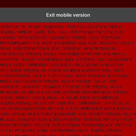
mahjong menjadi sorotan dalam perubahan pola interaksi digital
Exit mobile version
masa kini
dari komunitas hingga platform mahjong membangun
narasi baru di era modern
mengapa mahjong kembali mencuri
perhatian di tengah pergeseran tren digital
lanskap media
digital membuka ruang baru bagi perkembangan mahjong
jejak
inovasi memperlihatkan bagaimana mahjong terus menemukan
momentumnya
mahjong dalam perspektif baru saat ekosistem online
terus berkembang
membaca arah perubahan yang mengiringi
popularitas mahjong secara bertahap
fenomena mahjong muncul
bersamaan dengan transformasi gaya interaksi digital
bagaimana
media modern membentuk cara publik melihat mahjong
catatan
perjalanan mahjong di tengah dinamika platform yang terus
berubah
mahjong online mulai muncul dalam berbagai pembahasan
media digital
ketika mahjong online menjadi bagian dari
perubahan kebiasaan pengguna internet
jejak mahjong online
mengikuti dinamika ekosistem platform modern
mengapa mahjong
online semakin sering masuk ke dalam topik perkembangan
digital
mahjong online dan arah baru pembentukan komunitas di
era teknologi
fenomena mahjong online memberikan warna berbeda
pada lanskap media modern
perspektif baru melihat mahjong online
melalui perubahan tren platform
sorotan terhadap mahjong online
terus meningkat seiring berkembangnya media
perjalanan mahjong
online mengikuti irama transformasi dunia digital
mahjong
online menemukan ruang baru di tengah perubahan ekosistem