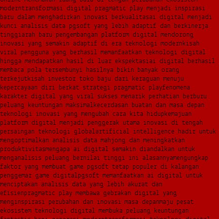
modern
transformasi digital pragmatic play menjadi inspirasi
baru dalam menghadirkan inovasi berkualitas
ai digital menjadi
kunci analisis data pgsoft yang lebih adaptif dan berkinerja
tinggi
arah baru pengembangan platform digital mendorong
inovasi yang semakin adaptif di era teknologi modern
kisah
viral pengguna yang berhasil memanfaatkan teknologi digital
hingga mendapatkan hasil di luar ekspektasi
ai digital berhasil
membaca pola tersembunyi hasilnya bikin banyak orang
terkejut
kisah investor toko baju dari keraguan menuju
kepercayaan diri berkat strategi pragmatic play
fenomena
karakter digital yang viral sukses menarik perhatian berburu
peluang keuntungan maksimal
kecerdasan buatan dan masa depan
teknologi inovasi yang mengubah cara kita hidup
kemajuan
platform digital menjadi penggerak utama inovasi di tengah
persaingan teknologi global
artificial intelligence hadir untuk
mengoptimalkan analisis data mahjong dan meningkatkan
produktivitas
mengapa ai digital semakin diandalkan untuk
menganalisis peluang bernilai tinggi ini alasannya
mengungkap
faktor yang membuat game pgsoft tetap populer di kalangan
penggemar game digital
pgsoft memanfaatkan ai digital untuk
menciptakan analisis data yang lebih akurat dan
efisien
pragmatic play membawa gebrakan digital yang
menginspirasi perubahan dan inovasi masa depan
maju pesat
ekosistem teknologi digital membuka peluang keuntungan