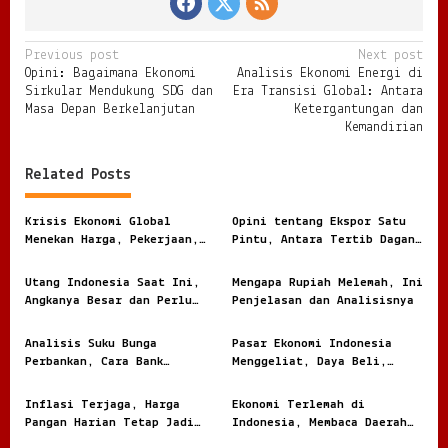
P
Previous post
Next post
Opini: Bagaimana Ekonomi
Analisis Ekonomi Energi di
o
Sirkular Mendukung SDG dan
Era Transisi Global: Antara
s
Masa Depan Berkelanjutan
Ketergantungan dan
Kemandirian
t
n
Related Posts
a
v
Krisis Ekonomi Global
Opini tentang Ekspor Satu
Menekan Harga, Pekerjaan,
Pintu, Antara Tertib Dagang
i
dan Daya Beli Masyarakat
dan Risiko Terlalu Terpusat
g
Utang Indonesia Saat Ini,
Mengapa Rupiah Melemah, Ini
Angkanya Besar dan Perlu
Penjelasan dan Analisisnya
a
Dibaca dengan Jernih
t
Analisis Suku Bunga
Pasar Ekonomi Indonesia
i
Perbankan, Cara Bank
Menggeliat, Daya Beli,
Menghitung Harga Uang
Modal, dan Bisnis Lokal
o
Nasabah
Jadi Sorotan
Inflasi Terjaga, Harga
Ekonomi Terlemah di
n
Pangan Harian Tetap Jadi
Indonesia, Membaca Daerah
Sorotan Warga
Rentan dari Angka dan