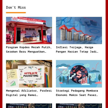
Realita
Don't Miss
Program Kopdes Merah Putih,
Inflasi Terjaga, Harga
Gerakan Baru Menguatkan
Pangan Harian Tetap Jadi
Ekonomi Desa dari Akar
Sorotan Warga
Rumput
Mengenal Afiliator, Profesi
Strategi Pedagang Membaca
Digital yang Ramai
Ekonomi Makro Saat Pasar
Dibicarakan di Dunia Online
Tidak Pernah Benar Benar
Tenang