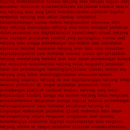
digital modern
sorotan terbaru mahjong emas menjadi bagian dari
perubahan ekosistem visual
menjelajahi perjalanan kreatif menuju
era mahjong emas yang lebih modern
perubahan platform digital
membentuk mahjong emas dalam lanskap interaktif
baru
perkembangan konsep modern menghadirkan identitas baru
bagi mahjong emas
mengapa mahjong emas mulai mendapat perhatian
dalam perubahan era digital
dibalik transformasi visual mahjong
emas terdapat perjalanan kreatif yang panjang
dari konsep awal
mahjong emas hingga perkembangan era modern saat ini
catatan
editorial melihat perubahan mahjong emas dari sisi ekosistem
digital
perspektif baru terhadap inovasi visual dan perjalanan
mahjong emas
mahjong membuka arah baru dalam perkembangan budaya
dan ekosistem modern
ketika mahjong mulai mengikuti perubahan
zaman dan perkembangan teknologi
perjalanan inovasi menuju era
mahjong yang lebih terhubung
perubahan ekosistem modern
mendorong adaptasi mahjong di era digital
mengapa mahjong tetap
menarik perhatian di tengah perubahan generasi
di balik
perkembangan platform terdapat evolusi mahjong yang terus
berjalan
dari tradisi hingga era modern mahjong terus mengalami
perubahan
membaca pergeseran budaya digital melalui perkembangan
mahjong
perspektif baru terhadap perjalanan mahjong di
lingkungan modern
arah perubahan global membentuk masa depan
mahjong
mahjong online mengalami pergeseran arah seiring
berkembangnya ekosistem digital modern
sorotan baru mengenai
mahjong online di tengah perubahan platform interaktif
evolusi