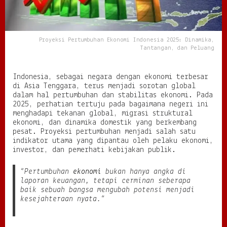
o
n
o
m
Proyeksi Pertumbuhan Ekonomi Indonesia 2025: Dinamika,
i
Tantangan, dan Peluang
I
n
d
Indonesia, sebagai negara dengan ekonomi terbesar
o
di Asia Tenggara, terus menjadi sorotan global
n
dalam hal pertumbuhan dan stabilitas ekonomi. Pada
e
2025, perhatian tertuju pada bagaimana negeri ini
s
menghadapi tekanan global, migrasi struktural
i
ekonomi, dan dinamika domestik yang berkembang
a
pesat. Proyeksi pertumbuhan menjadi salah satu
2
indikator utama yang dipantau oleh pelaku ekonomi,
0
investor, dan pemerhati kebijakan publik.
2
5
“Pertumbuhan
ekonomi
bukan hanya angka di
:
laporan keuangan, tetapi cerminan seberapa
D
baik sebuah bangsa mengubah potensi menjadi
i
kesejahteraan nyata.”
n
a
m
i