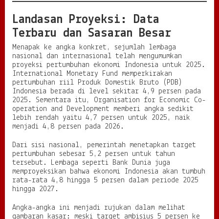
k
Landasan Proyeksi: Data
a
,
Terbaru dan Sasaran Besar
T
a
Menapak ke angka konkret, sejumlah lembaga
n
nasional dan internasional telah mengumumkan
t
proyeksi pertumbuhan ekonomi Indonesia untuk 2025.
a
International Monetary Fund memperkirakan
n
pertumbuhan riil Produk Domestik Bruto (PDB)
g
Indonesia berada di level sekitar 4,9 persen pada
a
2025. Sementara itu, Organisation for Economic Co-
n
operation and Development memberi angka sedikit
,
lebih rendah yaitu 4,7 persen untuk 2025, naik
d
menjadi 4,8 persen pada 2026.
a
n
Dari sisi nasional, pemerintah menetapkan target
P
pertumbuhan sebesar 5,2 persen untuk tahun
e
tersebut. Lembaga seperti Bank Dunia juga
l
memproyeksikan bahwa ekonomi Indonesia akan tumbuh
u
rata-rata 4,8 hingga 5 persen dalam periode 2025
a
hingga 2027.
n
g
Angka-angka ini menjadi rujukan dalam melihat
gambaran kasar: meski target ambisius 5 persen ke