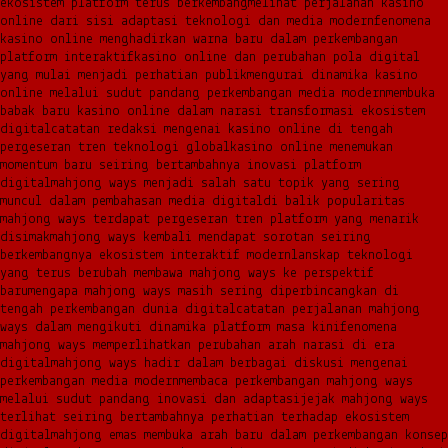
ekosistem platform terus berkembang
melihat perjalanan kasino
online dari sisi adaptasi teknologi dan media modern
fenomena
kasino online menghadirkan warna baru dalam perkembangan
platform interaktif
kasino online dan perubahan pola digital
yang mulai menjadi perhatian publik
mengurai dinamika kasino
online melalui sudut pandang perkembangan media modern
membuka
babak baru kasino online dalam narasi transformasi ekosistem
digital
catatan redaksi mengenai kasino online di tengah
pergeseran tren teknologi global
kasino online menemukan
momentum baru seiring bertambahnya inovasi platform
digital
mahjong ways menjadi salah satu topik yang sering
muncul dalam pembahasan media digital
di balik popularitas
mahjong ways terdapat pergeseran tren platform yang menarik
disimak
mahjong ways kembali mendapat sorotan seiring
berkembangnya ekosistem interaktif modern
lanskap teknologi
yang terus berubah membawa mahjong ways ke perspektif
baru
mengapa mahjong ways masih sering diperbincangkan di
tengah perkembangan dunia digital
catatan perjalanan mahjong
ways dalam mengikuti dinamika platform masa kini
fenomena
mahjong ways memperlihatkan perubahan arah narasi di era
digital
mahjong ways hadir dalam berbagai diskusi mengenai
perkembangan media modern
membaca perkembangan mahjong ways
melalui sudut pandang inovasi dan adaptasi
jejak mahjong ways
terlihat seiring bertambahnya perhatian terhadap ekosistem
digital
mahjong emas membuka arah baru dalam perkembangan konsep