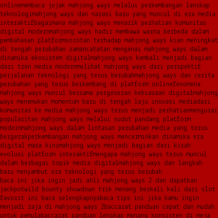
online
membaca jejak mahjong ways melalui perkembangan lanskap
teknologi
mahjong ways dan narasi baru yang muncul di era media
interaktif
bagaimana mahjong ways menarik perhatian komunitas
digital modern
mahjong ways hadir membawa warna berbeda dalam
pembahasan platform
sorotan terhadap mahjong ways kian meningkat
di tengah perubahan zaman
catatan mengenai mahjong ways dalam
dinamika ekosistem digital
mahjong ways kembali menjadi bagian
dari tren media modern
melihat mahjong ways dari perspektif
perjalanan teknologi yang terus berubah
mahjong ways dan cerita
perubahan yang terus berkembang di platform online
fenomena
mahjong ways muncul bersama pergeseran kebiasaan digital
mahjong
ways menemukan momentum baru di tengah laju inovasi media
dari
komunitas ke media mahjong ways terus menjadi perhatian
mengurai
popularitas mahjong ways melalui sudut pandang platform
modern
mahjong ways dalam lintasan perubahan media yang terus
bergerak
perkembangan mahjong ways mencerminkan dinamika era
digital masa kini
mahjong ways menjadi bagian dari kisah
evolusi platform interaktif
mengapa mahjong ways terus muncul
dalam berbagai topik media digital
mahjong ways dan langkah
baru menyambut era teknologi yang terus berubah
baca ini jika ingin jadi ahli mahjong ways 2 dan dapatkan
jackpot
wild bounty showdown trik menang berkali kali dari slot
favorit ini baca selengkapnya
baca tips ini jika kamu ingin
menjadi raja di mahjong ways 2
baccarat panduan cepat dan mudah
untuk pemula
baccarat panduan lengkap menang konsisten di meja