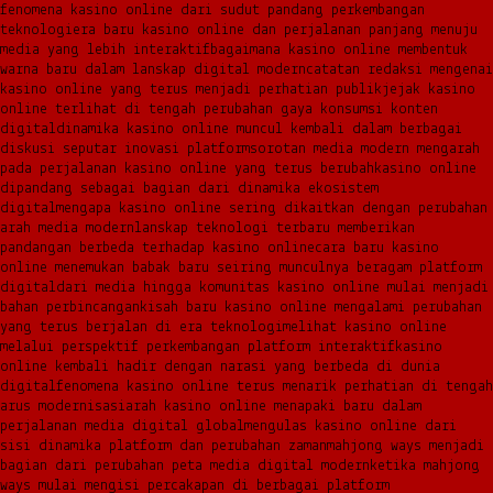
fenomena kasino online dari sudut pandang perkembangan
teknologi
era baru kasino online dan perjalanan panjang menuju
media yang lebih interaktif
bagaimana kasino online membentuk
warna baru dalam lanskap digital modern
catatan redaksi mengenai
kasino online yang terus menjadi perhatian publik
jejak kasino
online terlihat di tengah perubahan gaya konsumsi konten
digital
dinamika kasino online muncul kembali dalam berbagai
diskusi seputar inovasi platform
sorotan media modern mengarah
pada perjalanan kasino online yang terus berubah
kasino online
dipandang sebagai bagian dari dinamika ekosistem
digital
mengapa kasino online sering dikaitkan dengan perubahan
arah media modern
lanskap teknologi terbaru memberikan
pandangan berbeda terhadap kasino online
cara baru kasino
online menemukan babak baru seiring munculnya beragam platform
digital
dari media hingga komunitas kasino online mulai menjadi
bahan perbincangan
kisah baru kasino online mengalami perubahan
yang terus berjalan di era teknologi
melihat kasino online
melalui perspektif perkembangan platform interaktif
kasino
online kembali hadir dengan narasi yang berbeda di dunia
digital
fenomena kasino online terus menarik perhatian di tengah
arus modernisasi
arah kasino online menapaki baru dalam
perjalanan media digital global
mengulas kasino online dari
sisi dinamika platform dan perubahan zaman
mahjong ways menjadi
bagian dari perubahan peta media digital modern
ketika mahjong
ways mulai mengisi percakapan di berbagai platform