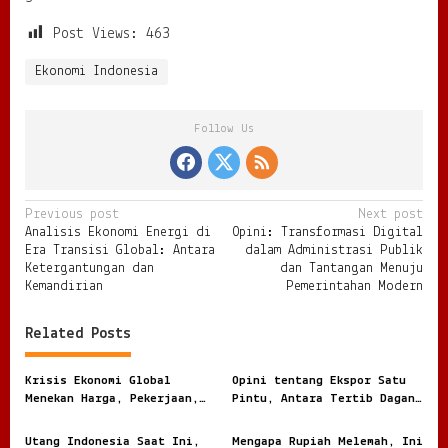
Post Views:
463
Ekonomi Indonesia
Follow Us
P
Previous post
Next post
Analisis Ekonomi Energi di
Opini: Transformasi Digital
o
Era Transisi Global: Antara
dalam Administrasi Publik
s
Ketergantungan dan
dan Tantangan Menuju
Kemandirian
Pemerintahan Modern
t
n
Related Posts
a
v
Krisis Ekonomi Global
Opini tentang Ekspor Satu
Menekan Harga, Pekerjaan,
Pintu, Antara Tertib Dagang
i
dan Daya Beli Masyarakat
dan Risiko Terlalu Terpusat
g
Utang Indonesia Saat Ini,
Mengapa Rupiah Melemah, Ini