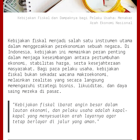
p
a
k
Kebijakan Fiskal dan Dampaknya bagi Pelaku Usaha: Menakar
n
Arah Ekonomi Nasional
y
a
b
Kebijakan fiskal menjadi salah satu instrumen utama
a
dalam menggerakkan perekonomian sebuah negara. Di
g
Indonesia, kebijakan ini memainkan peran penting
i
dalam menjaga keseimbangan antara pertumbuhan
P
ekonomi, stabilitas harga, serta kesejahteraan
e
masyarakat. Bagi para pelaku usaha, kebijakan
l
fiskal bukan sekadar wacana makroekonomi,
a
melainkan realitas yang secara langsung
k
memengaruhi strategi bisnis, likuiditas, dan daya
u
saing mereka di pasar.
U
s
“Kebijakan fiskal ibarat angin besar dalam
a
lautan ekonomi, dan pelaku usaha adalah kapal-
h
kapal yang menyesuaikan arah layarnya agar
a
tetap berlayar di jalur yang aman.”
:
M
e
n