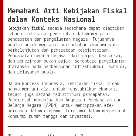
a
Memahami Arti Kebijakan Fiskal
k
a
dalam Konteks Nasional
r
A
Kebijakan fiskal
secara sederhana dapat diartikan
r
sebagai kebijakan pemerintah dalam mengatur
a
pendapatan dan pengeluaran negara. Tujuannya
h
adalah untuk mencapai pertumbuhan ekonomi yang
E
berkelanjutan dan pemerataan kesejahteraan.
k
Pendapatan negara berasal dari pajak, bea cukai,
o
dan penerimaan bukan pajak, sementara pengeluaran
n
diarahkan pada pembangunan infrastruktur, subsidi,
o
dan pelayanan publik.
m
i
Dalam konteks Indonesia, kebijakan fiskal tidak
N
hanya menjadi alat untuk menstabilkan ekonomi,
a
tetapi juga sarana redistribusi pendapatan.
s
Pemerintah memanfaatkan Anggaran Pendapatan dan
i
Belanja Negara (APBN) untuk menciptakan efek
o
berganda dalam ekonomi, terutama dalam memperkuat
n
konsumsi rumah tangga dan investasi.
a
l