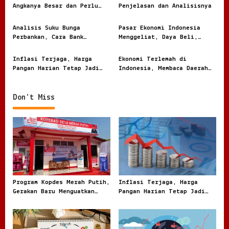
Angkanya Besar dan Perlu
Penjelasan dan Analisisnya
a
Dibaca dengan Jernih
t
Analisis Suku Bunga
Pasar Ekonomi Indonesia
i
Perbankan, Cara Bank
Menggeliat, Daya Beli,
Menghitung Harga Uang
Modal, dan Bisnis Lokal
o
Nasabah
Jadi Sorotan
Inflasi Terjaga, Harga
Ekonomi Terlemah di
n
Pangan Harian Tetap Jadi
Indonesia, Membaca Daerah
Sorotan Warga
Rentan dari Angka dan
Realita
Don't Miss
Program Kopdes Merah Putih,
Inflasi Terjaga, Harga
Gerakan Baru Menguatkan
Pangan Harian Tetap Jadi
Ekonomi Desa dari Akar
Sorotan Warga
Rumput