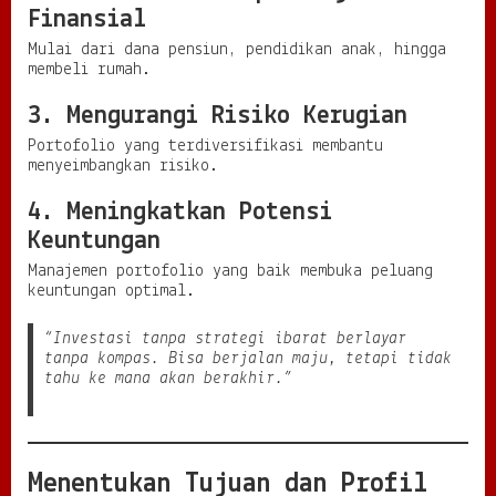
k
Finansial
a
y
Mulai dari dana pensiun, pendidikan anak, hingga
a
membeli rumah.
a
n
3. Mengurangi Risiko Kerugian
Portofolio yang terdiversifikasi membantu
menyeimbangkan risiko.
4. Meningkatkan Potensi
Keuntungan
Manajemen portofolio yang baik membuka peluang
keuntungan optimal.
“Investasi tanpa strategi ibarat berlayar
tanpa kompas. Bisa berjalan maju, tetapi tidak
tahu ke mana akan berakhir.”
Menentukan Tujuan dan Profil