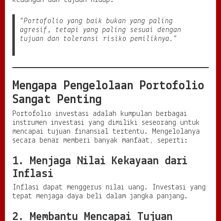
g
i
“Portofolio yang baik bukan yang paling
C
agresif, tetapi yang paling sesuai dengan
e
tujuan dan toleransi risiko pemiliknya.”
r
d
a
s
u
Mengapa Pengelolaan Portofolio
n
Sangat Penting
t
u
Portofolio investasi adalah kumpulan berbagai
k
instrumen investasi yang dimiliki seseorang untuk
M
mencapai tujuan finansial tertentu. Mengelolanya
e
secara benar memberi banyak manfaat, seperti:
m
b
1. Menjaga Nilai Kekayaan dari
a
n
Inflasi
g
u
Inflasi dapat menggerus nilai uang. Investasi yang
n
tepat menjaga daya beli dalam jangka panjang.
K
e
2. Membantu Mencapai Tujuan