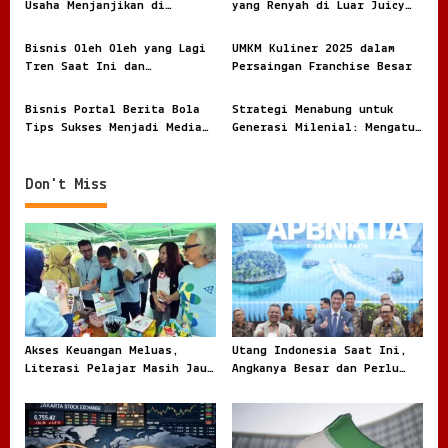
Usaha Menjanjikan di
yang Renyah di Luar Juicy
a
Industri Pakaian yang Terus
di Dalam dan Kaya Rasa
t
Berkembang
Bisnis Oleh Oleh yang Lagi
UMKM Kuliner 2025 dalam
i
Tren Saat Ini dan
Persaingan Franchise Besar
Peluangnya di 2026
o
Bisnis Portal Berita Bola
Strategi Menabung untuk
n
Tips Sukses Menjadi Media
Generasi Milenial: Mengatur
Online
Keuangan di Era Serba
Digital
Don't Miss
Akses Keuangan Meluas,
Utang Indonesia Saat Ini,
Literasi Pelajar Masih Jauh
Angkanya Besar dan Perlu
Tertinggal
Dibaca dengan Jernih