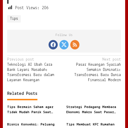
Post Views:
206
Tips
Follow Us
P
Previous post
Next post
Teknologi AI Ubah Cara
Pasar Keuangan Syariah
o
Bank Layani Nasabah:
Semakin Diminati:
s
Transformasi Baru dalam
Transformasi Baru Dunia
Layanan Keuangan
Finansial Modern
t
n
Related Posts
a
v
Tips Bermain Saham agar
Strategi Pedagang Membaca
Tidak Mudah Panik Saat
Ekonomi Makro Saat Pasar
i
Masuk Pasar Modal
Tidak Pernah Benar Benar
Tenang
g
Bisnis Konveksi: Peluang
Tips Membuat KFC Rumahan