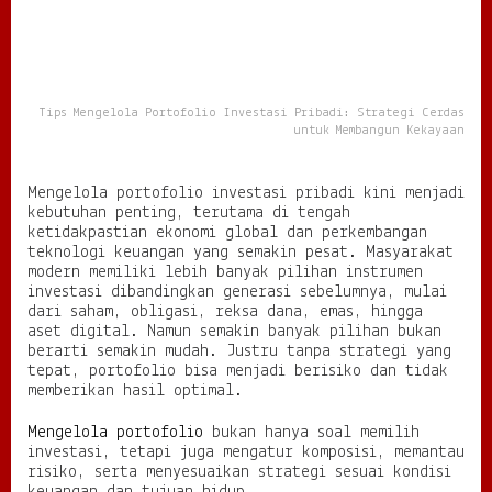
i
o
I
n
v
Tips Mengelola Portofolio Investasi Pribadi: Strategi Cerdas
e
untuk Membangun Kekayaan
s
t
a
Mengelola portofolio investasi pribadi kini menjadi
s
kebutuhan penting, terutama di tengah
i
ketidakpastian ekonomi global dan perkembangan
P
teknologi keuangan yang semakin pesat. Masyarakat
r
modern memiliki lebih banyak pilihan instrumen
i
investasi dibandingkan generasi sebelumnya, mulai
b
dari saham, obligasi, reksa dana, emas, hingga
a
aset digital. Namun semakin banyak pilihan bukan
d
berarti semakin mudah. Justru tanpa strategi yang
i
tepat, portofolio bisa menjadi berisiko dan tidak
:
memberikan hasil optimal.
S
t
Mengelola portofolio
bukan hanya soal memilih
r
investasi, tetapi juga mengatur komposisi, memantau
a
risiko, serta menyesuaikan strategi sesuai kondisi
t
keuangan dan tujuan hidup.
e