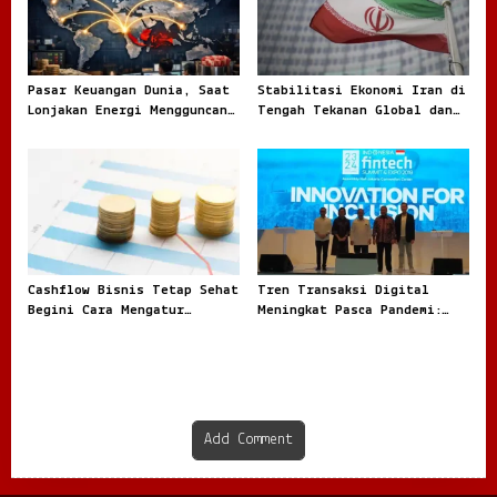
Pasar Keuangan Dunia, Saat
Stabilitasi Ekonomi Iran di
Lonjakan Energi Mengguncang
Tengah Tekanan Global dan
Arah Investasi Global
Dinamika Internal
Cashflow Bisnis Tetap Sehat
Tren Transaksi Digital
Begini Cara Mengatur
Meningkat Pasca Pandemi:
Keuangan Agar Tidak
Fenomena Baru dalam Ekonomi
Tercampur Uang Pribadi
Modern
Add Comment