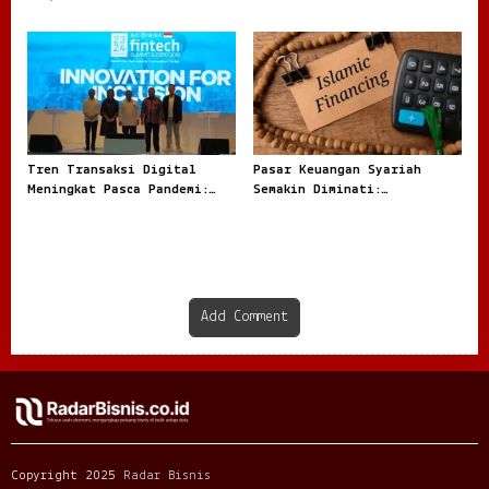
Arah Investasi Global
Keuangan Agar Tidak
Tercampur Uang Pribadi
Tren Transaksi Digital
Pasar Keuangan Syariah
Meningkat Pasca Pandemi:
Semakin Diminati:
Fenomena Baru dalam Ekonomi
Transformasi Baru Dunia
Modern
Finansial Modern
Add Comment
Copyright 2025
Radar Bisnis