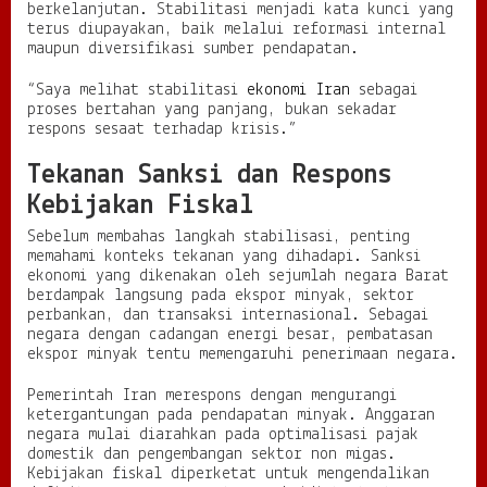
berkelanjutan. Stabilitasi menjadi kata kunci yang
D
terus diupayakan, baik melalui reformasi internal
i
maupun diversifikasi sumber pendapatan.
n
a
“Saya melihat stabilitasi
ekonomi Iran
sebagai
m
proses bertahan yang panjang, bukan sekadar
i
respons sesaat terhadap krisis.”
k
a
Tekanan Sanksi dan Respons
I
n
Kebijakan Fiskal
t
e
Sebelum membahas langkah stabilisasi, penting
r
memahami konteks tekanan yang dihadapi. Sanksi
n
ekonomi yang dikenakan oleh sejumlah negara Barat
a
berdampak langsung pada ekspor minyak, sektor
l
perbankan, dan transaksi internasional. Sebagai
negara dengan cadangan energi besar, pembatasan
ekspor minyak tentu memengaruhi penerimaan negara.
Pemerintah Iran merespons dengan mengurangi
ketergantungan pada pendapatan minyak. Anggaran
negara mulai diarahkan pada optimalisasi pajak
domestik dan pengembangan sektor non migas.
Kebijakan fiskal diperketat untuk mengendalikan