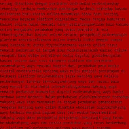
sering dikaitkan dengan perubahan arah media modern
lanskap
teknologi terbaru memberikan pandangan berbeda terhadap kasino
online
cara baru kasino online menemukan babak baru seiring
munculnya beragam platform digital
dari media hingga komunitas
kasino online mulai menjadi bahan perbincangan
kisah baru kasino
online mengalami perubahan yang terus berjalan di era
teknologi
melihat kasino online melalui perspektif perkembangan
platform interaktif
kasino online kembali hadir dengan narasi
yang berbeda di dunia digital
fenomena kasino online terus
menarik perhatian di tengah arus modernisasi
arah kasino online
menapaki baru dalam perjalanan media digital global
mengulas
kasino online dari sisi dinamika platform dan perubahan
zaman
mahjong ways menjadi bagian dari perubahan peta media
digital modern
ketika mahjong ways mulai mengisi percakapan di
berbagai platform online
membaca jejak mahjong ways melalui
perkembangan lanskap teknologi
mahjong ways dan narasi baru
yang muncul di era media interaktif
bagaimana mahjong ways
menarik perhatian komunitas digital modern
mahjong ways hadir
membawa warna berbeda dalam pembahasan platform
sorotan terhadap
mahjong ways kian meningkat di tengah perubahan zaman
catatan
mengenai mahjong ways dalam dinamika ekosistem digital
mahjong
ways kembali menjadi bagian dari tren media modern
melihat
mahjong ways dari perspektif perjalanan teknologi yang terus
berubah
mahjong ways dan cerita perubahan yang terus berkembang
di platform online
fenomena mahjong ways muncul bersama