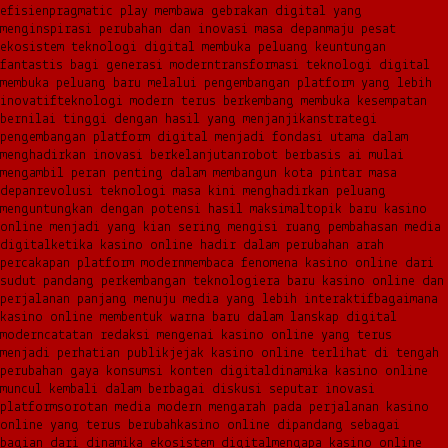
efisien
pragmatic play membawa gebrakan digital yang
menginspirasi perubahan dan inovasi masa depan
maju pesat
ekosistem teknologi digital membuka peluang keuntungan
fantastis bagi generasi modern
transformasi teknologi digital
membuka peluang baru melalui pengembangan platform yang lebih
inovatif
teknologi modern terus berkembang membuka kesempatan
bernilai tinggi dengan hasil yang menjanjikan
strategi
pengembangan platform digital menjadi fondasi utama dalam
menghadirkan inovasi berkelanjutan
robot berbasis ai mulai
mengambil peran penting dalam membangun kota pintar masa
depan
revolusi teknologi masa kini menghadirkan peluang
menguntungkan dengan potensi hasil maksimal
topik baru kasino
online menjadi yang kian sering mengisi ruang pembahasan media
digital
ketika kasino online hadir dalam perubahan arah
percakapan platform modern
membaca fenomena kasino online dari
sudut pandang perkembangan teknologi
era baru kasino online dan
perjalanan panjang menuju media yang lebih interaktif
bagaimana
kasino online membentuk warna baru dalam lanskap digital
modern
catatan redaksi mengenai kasino online yang terus
menjadi perhatian publik
jejak kasino online terlihat di tengah
perubahan gaya konsumsi konten digital
dinamika kasino online
muncul kembali dalam berbagai diskusi seputar inovasi
platform
sorotan media modern mengarah pada perjalanan kasino
online yang terus berubah
kasino online dipandang sebagai
bagian dari dinamika ekosistem digital
mengapa kasino online