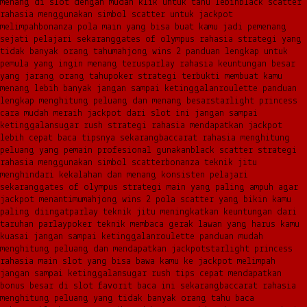
menang di slot dengan mudah klik untuk tahu lebih
black scatter
rahasia menggunakan simbol scatter untuk jackpot
melimpah
bonanza pola main yang bisa buat kamu jadi pemenang
sejati pelajari sekarang
gates of olympus rahasia strategi yang
tidak banyak orang tahu
mahjong wins 2 panduan lengkap untuk
pemula yang ingin menang terus
parlay rahasia keuntungan besar
yang jarang orang tahu
poker strategi terbukti membuat kamu
menang lebih banyak jangan sampai ketinggalan
roulette panduan
lengkap menghitung peluang dan menang besar
starlight princess
cara mudah meraih jackpot dari slot ini jangan sampai
ketinggalan
sugar rush strategi rahasia mendapatkan jackpot
lebih cepat baca tipsnya sekarang
baccarat rahasia menghitung
peluang yang pemain profesional gunakan
black scatter strategi
rahasia menggunakan simbol scatter
bonanza teknik jitu
menghindari kekalahan dan menang konsisten pelajari
sekarang
gates of olympus strategi main yang paling ampuh agar
jackpot menantimu
mahjong wins 2 pola scatter yang bikin kamu
paling diingat
parlay teknik jitu meningkatkan keuntungan dari
taruhan parlay
poker teknik membaca gerak lawan yang harus kamu
kuasai jangan sampai ketinggalan
roulette panduan mudah
menghitung peluang dan mendapatkan jackpot
starlight princess
rahasia main slot yang bisa bawa kamu ke jackpot melimpah
jangan sampai ketinggalan
sugar rush tips cepat mendapatkan
bonus besar di slot favorit baca ini sekarang
baccarat rahasia
menghitung peluang yang tidak banyak orang tahu baca