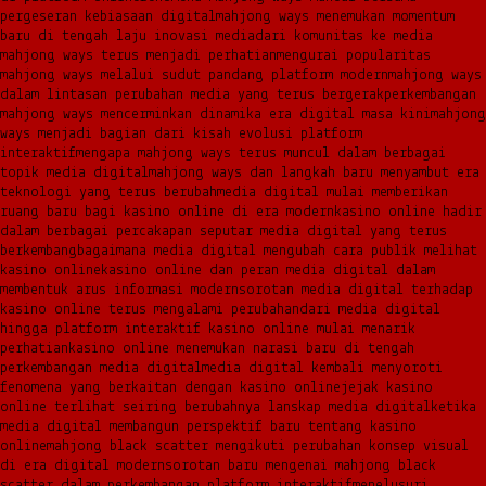
pergeseran kebiasaan digital
mahjong ways menemukan momentum
baru di tengah laju inovasi media
dari komunitas ke media
mahjong ways terus menjadi perhatian
mengurai popularitas
mahjong ways melalui sudut pandang platform modern
mahjong ways
dalam lintasan perubahan media yang terus bergerak
perkembangan
mahjong ways mencerminkan dinamika era digital masa kini
mahjong
ways menjadi bagian dari kisah evolusi platform
interaktif
mengapa mahjong ways terus muncul dalam berbagai
topik media digital
mahjong ways dan langkah baru menyambut era
teknologi yang terus berubah
media digital mulai memberikan
ruang baru bagi kasino online di era modern
kasino online hadir
dalam berbagai percakapan seputar media digital yang terus
berkembang
bagaimana media digital mengubah cara publik melihat
kasino online
kasino online dan peran media digital dalam
membentuk arus informasi modern
sorotan media digital terhadap
kasino online terus mengalami perubahan
dari media digital
hingga platform interaktif kasino online mulai menarik
perhatian
kasino online menemukan narasi baru di tengah
perkembangan media digital
media digital kembali menyoroti
fenomena yang berkaitan dengan kasino online
jejak kasino
online terlihat seiring berubahnya lanskap media digital
ketika
media digital membangun perspektif baru tentang kasino
online
mahjong black scatter mengikuti perubahan konsep visual
di era digital modern
sorotan baru mengenai mahjong black
scatter dalam perkembangan platform interaktif
menelusuri