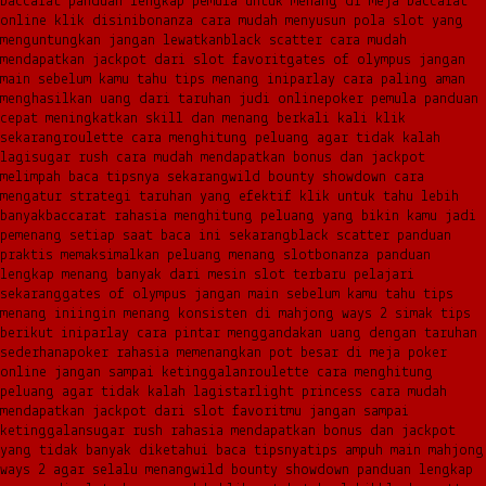
baccarat panduan lengkap pemula untuk menang di meja baccarat
online klik disini
bonanza cara mudah menyusun pola slot yang
menguntungkan jangan lewatkan
black scatter cara mudah
mendapatkan jackpot dari slot favorit
gates of olympus jangan
main sebelum kamu tahu tips menang ini
parlay cara paling aman
menghasilkan uang dari taruhan judi online
poker pemula panduan
cepat meningkatkan skill dan menang berkali kali klik
sekarang
roulette cara menghitung peluang agar tidak kalah
lagi
sugar rush cara mudah mendapatkan bonus dan jackpot
melimpah baca tipsnya sekarang
wild bounty showdown cara
mengatur strategi taruhan yang efektif klik untuk tahu lebih
banyak
baccarat rahasia menghitung peluang yang bikin kamu jadi
pemenang setiap saat baca ini sekarang
black scatter panduan
praktis memaksimalkan peluang menang slot
bonanza panduan
lengkap menang banyak dari mesin slot terbaru pelajari
sekarang
gates of olympus jangan main sebelum kamu tahu tips
menang ini
ingin menang konsisten di mahjong ways 2 simak tips
berikut ini
parlay cara pintar menggandakan uang dengan taruhan
sederhana
poker rahasia memenangkan pot besar di meja poker
online jangan sampai ketinggalan
roulette cara menghitung
peluang agar tidak kalah lagi
starlight princess cara mudah
mendapatkan jackpot dari slot favoritmu jangan sampai
ketinggalan
sugar rush rahasia mendapatkan bonus dan jackpot
yang tidak banyak diketahui baca tipsnya
tips ampuh main mahjong
ways 2 agar selalu menang
wild bounty showdown panduan lengkap