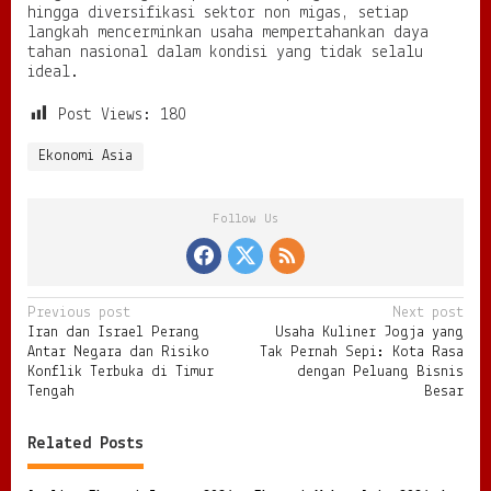
hingga diversifikasi sektor non migas, setiap
langkah mencerminkan usaha mempertahankan daya
tahan nasional dalam kondisi yang tidak selalu
ideal.
Post Views:
180
Ekonomi Asia
Follow Us
P
Previous post
Next post
Iran dan Israel Perang
Usaha Kuliner Jogja yang
o
Antar Negara dan Risiko
Tak Pernah Sepi: Kota Rasa
s
Konflik Terbuka di Timur
dengan Peluang Bisnis
Tengah
Besar
t
n
Related Posts
a