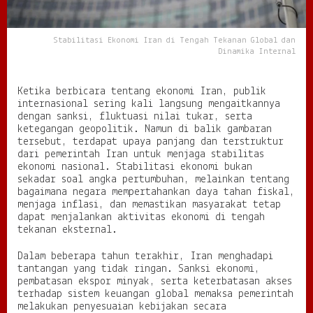
n
d
i
Stabilitasi Ekonomi Iran di Tengah Tekanan Global dan
T
Dinamika Internal
e
n
g
Ketika berbicara tentang ekonomi Iran, publik
a
internasional sering kali langsung mengaitkannya
h
dengan sanksi, fluktuasi nilai tukar, serta
T
ketegangan geopolitik. Namun di balik gambaran
e
tersebut, terdapat upaya panjang dan terstruktur
k
dari pemerintah Iran untuk menjaga stabilitas
a
ekonomi nasional. Stabilitasi ekonomi bukan
n
sekadar soal angka pertumbuhan, melainkan tentang
a
bagaimana negara mempertahankan daya tahan fiskal,
n
menjaga inflasi, dan memastikan masyarakat tetap
G
dapat menjalankan aktivitas ekonomi di tengah
l
tekanan eksternal.
o
b
Dalam beberapa tahun terakhir, Iran menghadapi
a
tantangan yang tidak ringan. Sanksi ekonomi,
l
pembatasan ekspor minyak, serta keterbatasan akses
d
terhadap sistem keuangan global memaksa pemerintah
a
melakukan penyesuaian kebijakan secara
n