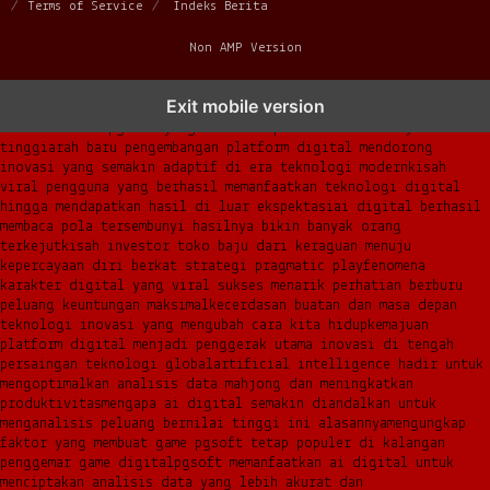
Terms of Service
Indeks Berita
Non AMP Version
transformasi digital pragmatic play menjadi inspirasi baru
Exit mobile version
dalam menghadirkan inovasi berkualitas
ai digital menjadi kunci
analisis data pgsoft yang lebih adaptif dan berkinerja
tinggi
arah baru pengembangan platform digital mendorong
inovasi yang semakin adaptif di era teknologi modern
kisah
viral pengguna yang berhasil memanfaatkan teknologi digital
hingga mendapatkan hasil di luar ekspektasi
ai digital berhasil
membaca pola tersembunyi hasilnya bikin banyak orang
terkejut
kisah investor toko baju dari keraguan menuju
kepercayaan diri berkat strategi pragmatic play
fenomena
karakter digital yang viral sukses menarik perhatian berburu
peluang keuntungan maksimal
kecerdasan buatan dan masa depan
teknologi inovasi yang mengubah cara kita hidup
kemajuan
platform digital menjadi penggerak utama inovasi di tengah
persaingan teknologi global
artificial intelligence hadir untuk
mengoptimalkan analisis data mahjong dan meningkatkan
produktivitas
mengapa ai digital semakin diandalkan untuk
menganalisis peluang bernilai tinggi ini alasannya
mengungkap
faktor yang membuat game pgsoft tetap populer di kalangan
penggemar game digital
pgsoft memanfaatkan ai digital untuk
menciptakan analisis data yang lebih akurat dan