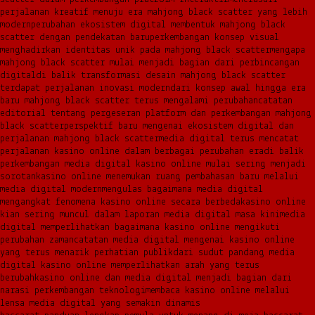
perjalanan kreatif menuju era mahjong black scatter yang lebih
modern
perubahan ekosistem digital membentuk mahjong black
scatter dengan pendekatan baru
perkembangan konsep visual
menghadirkan identitas unik pada mahjong black scatter
mengapa
mahjong black scatter mulai menjadi bagian dari perbincangan
digital
di balik transformasi desain mahjong black scatter
terdapat perjalanan inovasi modern
dari konsep awal hingga era
baru mahjong black scatter terus mengalami perubahan
catatan
editorial tentang pergeseran platform dan perkembangan mahjong
black scatter
perspektif baru mengenai ekosistem digital dan
perjalanan mahjong black scatter
media digital terus mencatat
perjalanan kasino online dalam berbagai perubahan era
di balik
perkembangan media digital kasino online mulai sering menjadi
sorotan
kasino online menemukan ruang pembahasan baru melalui
media digital modern
mengulas bagaimana media digital
mengangkat fenomena kasino online secara berbeda
kasino online
kian sering muncul dalam laporan media digital masa kini
media
digital memperlihatkan bagaimana kasino online mengikuti
perubahan zaman
catatan media digital mengenai kasino online
yang terus menarik perhatian publik
dari sudut pandang media
digital kasino online memperlihatkan arah yang terus
berubah
kasino online dan media digital menjadi bagian dari
narasi perkembangan teknologi
membaca kasino online melalui
lensa media digital yang semakin dinamis