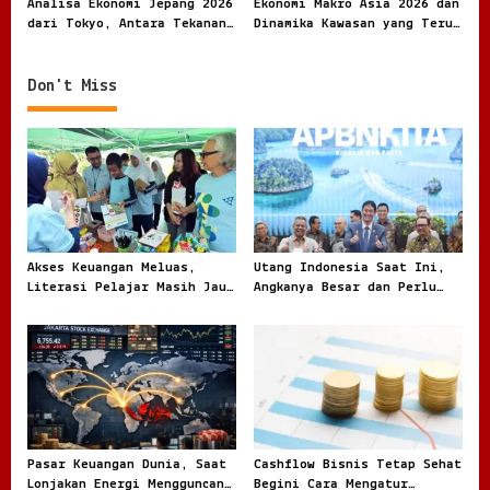
v
Analisa Ekonomi Jepang 2026
Ekonomi Makro Asia 2026 dan
dari Tokyo, Antara Tekanan
Dinamika Kawasan yang Terus
i
Global dan Ketahanan
Bergerak
Domestik
g
Don't Miss
a
t
i
o
n
Akses Keuangan Meluas,
Utang Indonesia Saat Ini,
Literasi Pelajar Masih Jauh
Angkanya Besar dan Perlu
Tertinggal
Dibaca dengan Jernih
Pasar Keuangan Dunia, Saat
Cashflow Bisnis Tetap Sehat
Lonjakan Energi Mengguncang
Begini Cara Mengatur