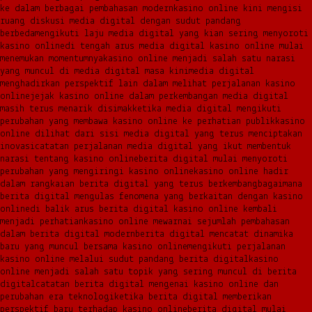
ke dalam berbagai pembahasan modern
kasino online kini mengisi
ruang diskusi media digital dengan sudut pandang
berbeda
mengikuti laju media digital yang kian sering menyoroti
kasino online
di tengah arus media digital kasino online mulai
menemukan momentumnya
kasino online menjadi salah satu narasi
yang muncul di media digital masa kini
media digital
menghadirkan perspektif lain dalam melihat perjalanan kasino
online
jejak kasino online dalam perkembangan media digital
masih terus menarik disimak
ketika media digital mengikuti
perubahan yang membawa kasino online ke perhatian publik
kasino
online dilihat dari sisi media digital yang terus menciptakan
inovasi
catatan perjalanan media digital yang ikut membentuk
narasi tentang kasino online
berita digital mulai menyoroti
perubahan yang mengiringi kasino online
kasino online hadir
dalam rangkaian berita digital yang terus berkembang
bagaimana
berita digital mengulas fenomena yang berkaitan dengan kasino
online
di balik arus berita digital kasino online kembali
menjadi perhatian
kasino online mewarnai sejumlah pembahasan
dalam berita digital modern
berita digital mencatat dinamika
baru yang muncul bersama kasino online
mengikuti perjalanan
kasino online melalui sudut pandang berita digital
kasino
online menjadi salah satu topik yang sering muncul di berita
digital
catatan berita digital mengenai kasino online dan
perubahan era teknologi
ketika berita digital memberikan
perspektif baru terhadap kasino online
berita digital mulai