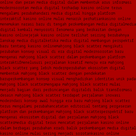
online dan peran media digital dalam membentuk arus informasi
modern
sorotan media digital terhadap kasino online terus
mengalami perubahan
dari media digital hingga platform
interaktif kasino online mulai menarik perhatian
kasino online
menemukan narasi baru di tengah perkembangan media digital
media
digital kembali menyoroti fenomena yang berkaitan dengan
kasino online
jejak kasino online terlihat seiring berubahnya
lanskap media digital
ketika media digital membangun perspektif
baru tentang kasino online
mahjong black scatter mengikuti
perubahan konsep visual di era digital modern
sorotan baru
mengenai mahjong black scatter dalam perkembangan platform
interaktif
menelusuri perjalanan kreatif menuju era mahjong
black scatter yang lebih modern
perubahan ekosistem digital
membentuk mahjong black scatter dengan pendekatan
baru
perkembangan konsep visual menghadirkan identitas unik pada
mahjong black scatter
mengapa mahjong black scatter mulai
menjadi bagian dari perbincangan digital
di balik transformasi
desain mahjong black scatter terdapat perjalanan inovasi
modern
dari konsep awal hingga era baru mahjong black scatter
terus mengalami perubahan
catatan editorial tentang pergeseran
platform dan perkembangan mahjong black scatter
perspektif baru
mengenai ekosistem digital dan perjalanan mahjong black
scatter
media digital terus mencatat perjalanan kasino online
dalam berbagai perubahan era
di balik perkembangan media digital
kasino online mulai sering menjadi sorotan
kasino online