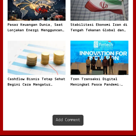
Pasar Keuangan Dunia, Saat
Stabilitasi Ekonomi Iran di
Lonjakan Energi Mengguncang
Tengah Tekanan Global dan
Arah Investasi Global
Dinamika Internal
Cashflow Bisnis Tetap Sehat
Tren Transaksi Digital
Begini Cara Mengatur
Meningkat Pasca Pandemi:
Keuangan Agar Tidak
Fenomena Baru dalam Ekonomi
Tercampur Uang Pribadi
Modern
Add Comment