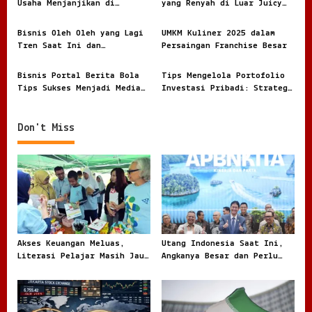
Usaha Menjanjikan di
yang Renyah di Luar Juicy
a
Industri Pakaian yang Terus
di Dalam dan Kaya Rasa
t
Berkembang
Bisnis Oleh Oleh yang Lagi
UMKM Kuliner 2025 dalam
i
Tren Saat Ini dan
Persaingan Franchise Besar
Peluangnya di 2026
o
Bisnis Portal Berita Bola
Tips Mengelola Portofolio
n
Tips Sukses Menjadi Media
Investasi Pribadi: Strategi
Online
Cerdas untuk Membangun
Kekayaan
Don't Miss
Akses Keuangan Meluas,
Utang Indonesia Saat Ini,
Literasi Pelajar Masih Jauh
Angkanya Besar dan Perlu
Tertinggal
Dibaca dengan Jernih