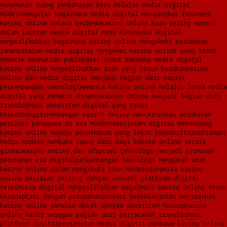
menemukan ruang pembahasan baru melalui media digital
modern
mengulas bagaimana media digital mengangkat fenomena
kasino online secara berbeda
kasino online kian sering muncul
dalam laporan media digital masa kini
media digital
memperlihatkan bagaimana kasino online mengikuti perubahan
zaman
catatan media digital mengenai kasino online yang terus
menarik perhatian publik
dari sudut pandang media digital
kasino online memperlihatkan arah yang terus berubah
kasino
online dan media digital menjadi bagian dari narasi
perkembangan teknologi
membaca kasino online melalui lensa media
digital yang semakin dinamis
kasino online menjadi bagian dari
transformasi ekosistem digital yang terus
berkembang
perkembangan kasino online mencerminkan perubahan
perilaku pengguna di era modern
ekosistem digital mendorong
kasino online menuju pendekatan yang lebih inovatif
transformasi
media modern membuka ruang baru bagi kasino online secara
global
kasino online dan adaptasi teknologi menjadi cerminan
perubahan era digital
perkembangan teknologi mengubah arah
kasino online dalam mengikuti tren modern
dinamika kasino
online berjalan seiring dengan inovasi platform digital
terkini
era digital memperlihatkan bagaimana kasino online terus
beradaptasi dengan perubahan
inovasi berkelanjutan menjadikan
kasino online semakin dekat dengan ekosistem modern
kasino
online hadir sebagai bagian dari perjalanan transformasi
platform digital
pergeseran media digital membawa kasino online