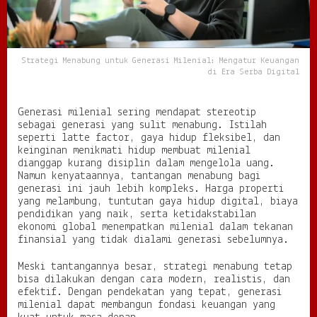
G
e
n
e
Strategi Menabung untuk Generasi Milenial: Mengatur Keuangan
r
di Era Serba Digital
a
s
i
Generasi milenial sering mendapat stereotip
M
sebagai generasi yang sulit menabung. Istilah
i
seperti latte factor, gaya hidup fleksibel, dan
l
keinginan menikmati hidup membuat milenial
e
dianggap kurang disiplin dalam mengelola uang.
n
Namun kenyataannya, tantangan menabung bagi
i
generasi ini jauh lebih kompleks. Harga properti
a
yang melambung, tuntutan gaya hidup digital, biaya
l
pendidikan yang naik, serta ketidakstabilan
:
ekonomi global menempatkan milenial dalam tekanan
M
finansial yang tidak dialami generasi sebelumnya.
e
n
Meski tantangannya besar, strategi menabung tetap
g
bisa dilakukan dengan cara modern, realistis, dan
a
efektif. Dengan pendekatan yang tepat, generasi
t
milenial dapat membangun fondasi keuangan yang
u
r