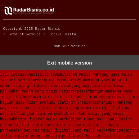
Copyright 2025
Radar Bisnis
Terms of Service
Indeks Berita
Non AMP Version
mahjong ways dan cerita perubahan yang terus berkembang di
Exit mobile version
platform online
fenomena mahjong ways muncul bersama pergeseran
kebiasaan digital
mahjong ways menemukan momentum baru di tengah
laju inovasi media
dari komunitas ke media mahjong ways terus
menjadi perhatian
mengurai popularitas mahjong ways melalui
sudut pandang platform modern
mahjong ways dalam lintasan
perubahan media yang terus bergerak
perkembangan mahjong ways
mencerminkan dinamika era digital masa kini
mahjong ways menjadi
bagian dari kisah evolusi platform interaktif
mengapa mahjong
ways terus muncul dalam berbagai topik media digital
mahjong
ways dan langkah baru menyambut era teknologi yang terus
berubah
media digital mulai memberikan ruang baru bagi kasino
online di era modern
kasino online hadir dalam berbagai
percakapan seputar media digital yang terus berkembang
bagaimana
media digital mengubah cara publik melihat kasino online
kasino