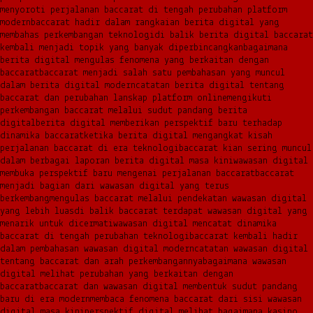
menyoroti perjalanan baccarat di tengah perubahan platform
modern
baccarat hadir dalam rangkaian berita digital yang
membahas perkembangan teknologi
di balik berita digital baccarat
kembali menjadi topik yang banyak diperbincangkan
bagaimana
berita digital mengulas fenomena yang berkaitan dengan
baccarat
baccarat menjadi salah satu pembahasan yang muncul
dalam berita digital modern
catatan berita digital tentang
baccarat dan perubahan lanskap platform online
mengikuti
perkembangan baccarat melalui sudut pandang berita
digital
berita digital memberikan perspektif baru terhadap
dinamika baccarat
ketika berita digital mengangkat kisah
perjalanan baccarat di era teknologi
baccarat kian sering muncul
dalam berbagai laporan berita digital masa kini
wawasan digital
membuka perspektif baru mengenai perjalanan baccarat
baccarat
menjadi bagian dari wawasan digital yang terus
berkembang
mengulas baccarat melalui pendekatan wawasan digital
yang lebih luas
di balik baccarat terdapat wawasan digital yang
menarik untuk dicermati
wawasan digital mencatat dinamika
baccarat di tengah perubahan teknologi
baccarat kembali hadir
dalam pembahasan wawasan digital modern
catatan wawasan digital
tentang baccarat dan arah perkembangannya
bagaimana wawasan
digital melihat perubahan yang berkaitan dengan
baccarat
baccarat dan wawasan digital membentuk sudut pandang
baru di era modern
membaca fenomena baccarat dari sisi wawasan
digital masa kini
perspektif digital melihat bagaimana kasino