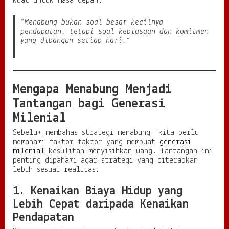
kuat untuk masa depan.
K
e
“Menabung bukan soal besar kecilnya
u
pendapatan, tetapi soal kebiasaan dan komitmen
a
yang dibangun setiap hari.”
n
g
a
n
d
Mengapa Menabung Menjadi
i
Tantangan bagi Generasi
E
r
Milenial
a
S
Sebelum membahas strategi menabung, kita perlu
e
memahami faktor faktor yang membuat
generasi
r
milenial
kesulitan menyisihkan uang. Tantangan ini
b
penting dipahami agar strategi yang diterapkan
a
lebih sesuai realitas.
D
i
1. Kenaikan Biaya Hidup yang
g
Lebih Cepat daripada Kenaikan
i
t
Pendapatan
a