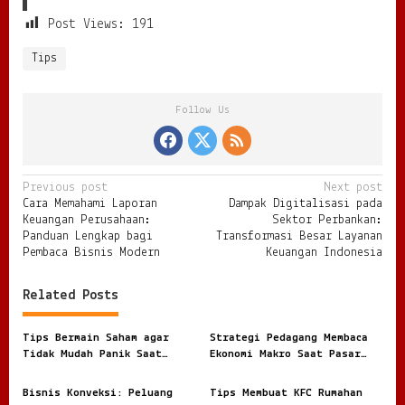
Post Views:
191
Tips
Follow Us
P
Previous post
Next post
Cara Memahami Laporan
Dampak Digitalisasi pada
o
Keuangan Perusahaan:
Sektor Perbankan:
s
Panduan Lengkap bagi
Transformasi Besar Layanan
Pembaca Bisnis Modern
Keuangan Indonesia
t
n
Related Posts
a
v
Tips Bermain Saham agar
Strategi Pedagang Membaca
Tidak Mudah Panik Saat
Ekonomi Makro Saat Pasar
i
Masuk Pasar Modal
Tidak Pernah Benar Benar
Tenang
g
Bisnis Konveksi: Peluang
Tips Membuat KFC Rumahan