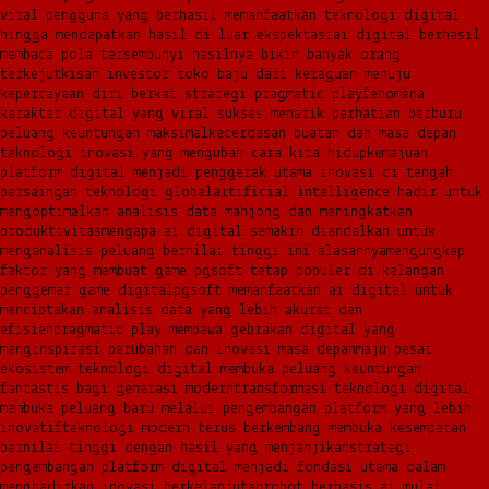
viral pengguna yang berhasil memanfaatkan teknologi digital
hingga mendapatkan hasil di luar ekspektasi
ai digital berhasil
membaca pola tersembunyi hasilnya bikin banyak orang
terkejut
kisah investor toko baju dari keraguan menuju
kepercayaan diri berkat strategi pragmatic play
fenomena
karakter digital yang viral sukses menarik perhatian berburu
peluang keuntungan maksimal
kecerdasan buatan dan masa depan
teknologi inovasi yang mengubah cara kita hidup
kemajuan
platform digital menjadi penggerak utama inovasi di tengah
persaingan teknologi global
artificial intelligence hadir untuk
mengoptimalkan analisis data mahjong dan meningkatkan
produktivitas
mengapa ai digital semakin diandalkan untuk
menganalisis peluang bernilai tinggi ini alasannya
mengungkap
faktor yang membuat game pgsoft tetap populer di kalangan
penggemar game digital
pgsoft memanfaatkan ai digital untuk
menciptakan analisis data yang lebih akurat dan
efisien
pragmatic play membawa gebrakan digital yang
menginspirasi perubahan dan inovasi masa depan
maju pesat
ekosistem teknologi digital membuka peluang keuntungan
fantastis bagi generasi modern
transformasi teknologi digital
membuka peluang baru melalui pengembangan platform yang lebih
inovatif
teknologi modern terus berkembang membuka kesempatan
bernilai tinggi dengan hasil yang menjanjikan
strategi
pengembangan platform digital menjadi fondasi utama dalam
menghadirkan inovasi berkelanjutan
robot berbasis ai mulai