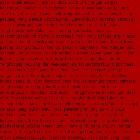
cara mudah meraih jackpot dari slot ini jangan sampai
ketinggalan
sugar rush strategi rahasia mendapatkan jackpot
lebih cepat baca tipsnya sekarang
baccarat rahasia menghitung
peluang yang pemain profesional gunakan
black scatter strategi
rahasia menggunakan simbol scatter
bonanza teknik jitu
menghindari kekalahan dan menang konsisten pelajari
sekarang
gates of olympus strategi main yang paling ampuh agar
jackpot menantimu
mahjong wins 2 pola scatter yang bikin kamu
paling diingat
parlay teknik jitu meningkatkan keuntungan dari
taruhan parlay
poker teknik membaca gerak lawan yang harus kamu
kuasai jangan sampai ketinggalan
roulette panduan mudah
menghitung peluang dan mendapatkan jackpot
starlight princess
rahasia main slot yang bisa bawa kamu ke jackpot melimpah
jangan sampai ketinggalan
sugar rush tips cepat mendapatkan
bonus besar di slot favorit baca ini sekarang
baccarat rahasia
menghitung peluang yang tidak banyak orang tahu baca
sekarang
black scatter trik mudah menggandakan keuntungan dari
slot favoritmu
bonanza tips jitu menghindari kekalahan dan
menang lebih banyak pelajari sekarang
gates of olympus strategi
rahasia yang bikin kamu jadi pemenang
mahjong wins 2 pola
scatter yang bisa kamu terapkan sekarang juga
parlay trik
berbeda yang bisa bikin uangmu melimpah tiap hari
poker teknik
profesional paling ampuh untuk menang di meja online jangan
sampai ketinggalan
roulette strategi paling mudah dan terpercaya
untuk pemula
starlight princess strategi main slot yang bisa