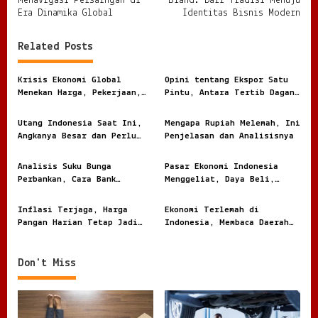
s
Menavigasi Persaingan di
Brand: Dari Tradisi Menuju
Era Dinamika Global
Identitas Bisnis Modern
t
n
Related Posts
a
v
Krisis Ekonomi Global
Opini tentang Ekspor Satu
Menekan Harga, Pekerjaan,
Pintu, Antara Tertib Dagang
i
dan Daya Beli Masyarakat
dan Risiko Terlalu Terpusat
g
Utang Indonesia Saat Ini,
Mengapa Rupiah Melemah, Ini
Angkanya Besar dan Perlu
Penjelasan dan Analisisnya
a
Dibaca dengan Jernih
t
Analisis Suku Bunga
Pasar Ekonomi Indonesia
i
Perbankan, Cara Bank
Menggeliat, Daya Beli,
Menghitung Harga Uang
Modal, dan Bisnis Lokal
o
Nasabah
Jadi Sorotan
Inflasi Terjaga, Harga
Ekonomi Terlemah di
n
Pangan Harian Tetap Jadi
Indonesia, Membaca Daerah
Sorotan Warga
Rentan dari Angka dan
Realita
Don't Miss