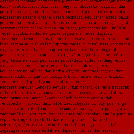
editorial tentang pergeseran platform dan perkembangan mahjong
black scatter
perspektif baru mengenai ekosistem digital dan
perjalanan mahjong black scatter
media digital terus mencatat
perjalanan kasino online dalam berbagai perubahan era
di balik
perkembangan media digital kasino online mulai sering menjadi
sorotan
kasino online menemukan ruang pembahasan baru melalui
media digital modern
mengulas bagaimana media digital
mengangkat fenomena kasino online secara berbeda
kasino online
kian sering muncul dalam laporan media digital masa kini
media
digital memperlihatkan bagaimana kasino online mengikuti
perubahan zaman
catatan media digital mengenai kasino online
yang terus menarik perhatian publik
dari sudut pandang media
digital kasino online memperlihatkan arah yang terus
berubah
kasino online dan media digital menjadi bagian dari
narasi perkembangan teknologi
membaca kasino online melalui
lensa media digital yang semakin dinamis
baccarat panduan lengkap pemula untuk menang di meja baccarat
online klik disini
bonanza cara mudah menyusun pola slot yang
menguntungkan jangan lewatkan
black scatter cara mudah
mendapatkan jackpot dari slot favorit
gates of olympus jangan
main sebelum kamu tahu tips menang ini
parlay cara paling aman
menghasilkan uang dari taruhan judi online
poker pemula panduan
cepat meningkatkan skill dan menang berkali kali klik
sekarang
roulette cara menghitung peluang agar tidak kalah
lagi
sugar rush cara mudah mendapatkan bonus dan jackpot