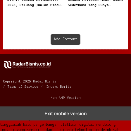
2026, Peluang Jualan Produk
Sederhana Yang Punya
Personal
Peluang Manis
Add Comment
Copyright 2025
Radar Bisnis
Terms of Service
Indeks Berita
Non AMP Version
transformasi digital pragmatic play menjadi inspirasi baru
Exit mobile version
dalam menghadirkan inovasi berkualitas
ai digital menjadi kunci
analisis data pgsoft yang lebih adaptif dan berkinerja
tinggi
arah baru pengembangan platform digital mendorong
inovasi yang semakin adaptif di era teknologi modern
kisah