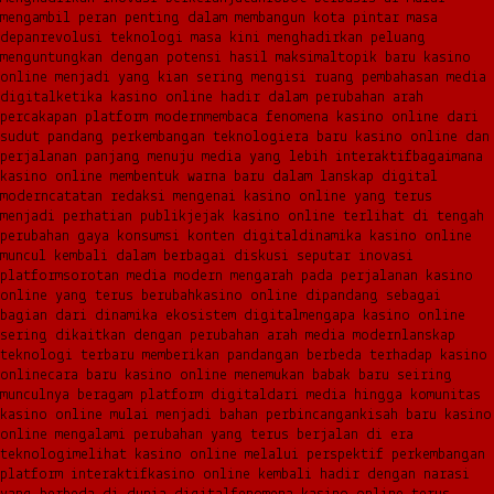
mengambil peran penting dalam membangun kota pintar masa
depan
revolusi teknologi masa kini menghadirkan peluang
menguntungkan dengan potensi hasil maksimal
topik baru kasino
online menjadi yang kian sering mengisi ruang pembahasan media
digital
ketika kasino online hadir dalam perubahan arah
percakapan platform modern
membaca fenomena kasino online dari
sudut pandang perkembangan teknologi
era baru kasino online dan
perjalanan panjang menuju media yang lebih interaktif
bagaimana
kasino online membentuk warna baru dalam lanskap digital
modern
catatan redaksi mengenai kasino online yang terus
menjadi perhatian publik
jejak kasino online terlihat di tengah
perubahan gaya konsumsi konten digital
dinamika kasino online
muncul kembali dalam berbagai diskusi seputar inovasi
platform
sorotan media modern mengarah pada perjalanan kasino
online yang terus berubah
kasino online dipandang sebagai
bagian dari dinamika ekosistem digital
mengapa kasino online
sering dikaitkan dengan perubahan arah media modern
lanskap
teknologi terbaru memberikan pandangan berbeda terhadap kasino
online
cara baru kasino online menemukan babak baru seiring
munculnya beragam platform digital
dari media hingga komunitas
kasino online mulai menjadi bahan perbincangan
kisah baru kasino
online mengalami perubahan yang terus berjalan di era
teknologi
melihat kasino online melalui perspektif perkembangan
platform interaktif
kasino online kembali hadir dengan narasi