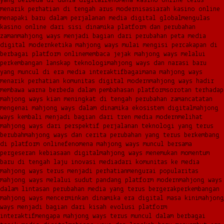
yang berbeda di dunia digital
fenomena kasino online terus
menarik perhatian di tengah arus modernisasi
arah kasino online
menapaki baru dalam perjalanan media digital global
mengulas
kasino online dari sisi dinamika platform dan perubahan
zaman
mahjong ways menjadi bagian dari perubahan peta media
digital modern
ketika mahjong ways mulai mengisi percakapan di
berbagai platform online
membaca jejak mahjong ways melalui
perkembangan lanskap teknologi
mahjong ways dan narasi baru
yang muncul di era media interaktif
bagaimana mahjong ways
menarik perhatian komunitas digital modern
mahjong ways hadir
membawa warna berbeda dalam pembahasan platform
sorotan terhadap
mahjong ways kian meningkat di tengah perubahan zaman
catatan
mengenai mahjong ways dalam dinamika ekosistem digital
mahjong
ways kembali menjadi bagian dari tren media modern
melihat
mahjong ways dari perspektif perjalanan teknologi yang terus
berubah
mahjong ways dan cerita perubahan yang terus berkembang
di platform online
fenomena mahjong ways muncul bersama
pergeseran kebiasaan digital
mahjong ways menemukan momentum
baru di tengah laju inovasi media
dari komunitas ke media
mahjong ways terus menjadi perhatian
mengurai popularitas
mahjong ways melalui sudut pandang platform modern
mahjong ways
dalam lintasan perubahan media yang terus bergerak
perkembangan
mahjong ways mencerminkan dinamika era digital masa kini
mahjong
ways menjadi bagian dari kisah evolusi platform
interaktif
mengapa mahjong ways terus muncul dalam berbagai