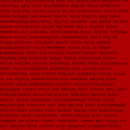
topik media digital
mahjong ways dan langkah baru menyambut era
teknologi yang terus berubah
media digital mulai memberikan
ruang baru bagi kasino online di era modern
kasino online hadir
dalam berbagai percakapan seputar media digital yang terus
berkembang
bagaimana media digital mengubah cara publik melihat
kasino online
kasino online dan peran media digital dalam
membentuk arus informasi modern
sorotan media digital terhadap
kasino online terus mengalami perubahan
dari media digital
hingga platform interaktif kasino online mulai menarik
perhatian
kasino online menemukan narasi baru di tengah
perkembangan media digital
media digital kembali menyoroti
fenomena yang berkaitan dengan kasino online
jejak kasino
online terlihat seiring berubahnya lanskap media digital
ketika
media digital membangun perspektif baru tentang kasino
online
mahjong black scatter mengikuti perubahan konsep visual
di era digital modern
sorotan baru mengenai mahjong black
scatter dalam perkembangan platform interaktif
menelusuri
perjalanan kreatif menuju era mahjong black scatter yang lebih
modern
perubahan ekosistem digital membentuk mahjong black
scatter dengan pendekatan baru
perkembangan konsep visual
menghadirkan identitas unik pada mahjong black scatter
mengapa
mahjong black scatter mulai menjadi bagian dari perbincangan
digital
di balik transformasi desain mahjong black scatter
terdapat perjalanan inovasi modern
dari konsep awal hingga era
baru mahjong black scatter terus mengalami perubahan
catatan