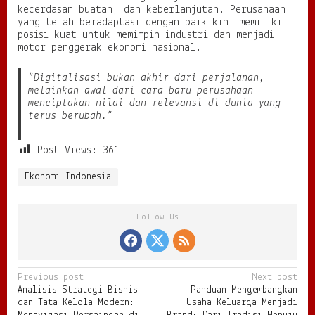
kecerdasan buatan, dan keberlanjutan. Perusahaan
yang telah beradaptasi dengan baik kini memiliki
posisi kuat untuk memimpin industri dan menjadi
motor penggerak ekonomi nasional.
“Digitalisasi bukan akhir dari perjalanan,
melainkan awal dari cara baru perusahaan
menciptakan nilai dan relevansi di dunia yang
terus berubah.”
Post Views:
361
Ekonomi Indonesia
Follow Us
P
Previous post
Next post
Analisis Strategi Bisnis
Panduan Mengembangkan
o
dan Tata Kelola Modern:
Usaha Keluarga Menjadi