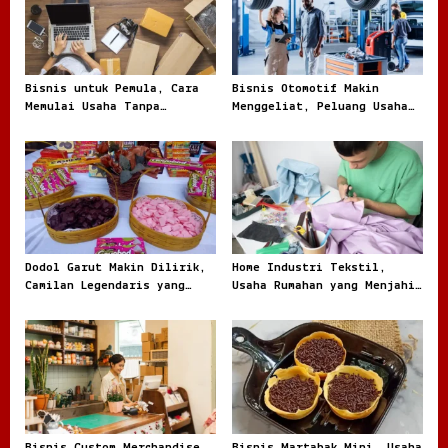
Bisnis untuk Pemula, Cara
Bisnis Otomotif Makin
Memulai Usaha Tanpa
Menggeliat, Peluang Usaha
Terjebak Modal Besar
dari Bengkel hingga Jual
Beli Kendaraan
Dodol Garut Makin Dilirik,
Home Industri Tekstil,
Camilan Legendaris yang
Usaha Rumahan yang Menjahit
Jadi Ladang Bisnis UMKM
Peluang Besar dari Kain
Bisnis Custom Merchandise
Bisnis Martabak Mini, Usaha