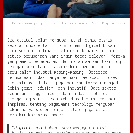
l
B
e
r
Perusahaan yang Berhasil Bertransformasi Pasca Digitalisasi
t
r
a
Era digital telah mengubah wajah dunia bisnis
n
secara fundamental. Transformasi digital bukan
s
lagi sekadar pilihan, melainkan keharusan bagi
f
setiap perusahaan yang ingin tetap relevan. Mereka
o
yang mampu beradaptasi dan memanfaatkan teknologi
r
sebagai kekuatan strategis kini menjadi pemimpin
m
baru dalam industri masing-masing. Beberapa
a
perusahaan tidak hanya berhasil melewati proses
s
digitalisasi, tetapi juga bertransformasi menjadi
i
lebih gesit, efisien, dan inovatif. Dari sektor
P
keuangan hingga ritel, dari industri otomotif
a
hingga logistik, kisah keberhasilan ini menjadi
s
inspirasi tentang bagaimana teknologi mengubah
c
bukan hanya sistem kerja, tetapi juga cara
a
berpikir korporasi modern.
D
i
“
Digitalisasi
bukan hanya mengganti alat
g
i