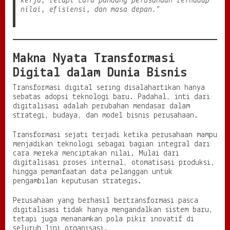
kerja, tetapi cara pandang perusahaan terhadap
nilai, efisiensi, dan masa depan.”
t
a
l
i
s
Makna Nyata Transformasi
a
s
Digital dalam Dunia Bisnis
i
Transformasi digital sering disalahartikan hanya
sebatas adopsi teknologi baru. Padahal, inti dari
digitalisasi adalah perubahan mendasar dalam
strategi, budaya, dan model bisnis perusahaan.
Transformasi sejati terjadi ketika perusahaan mampu
menjadikan teknologi sebagai bagian integral dari
cara mereka menciptakan nilai. Mulai dari
digitalisasi proses internal, otomatisasi produksi,
hingga pemanfaatan data pelanggan untuk
pengambilan keputusan strategis.
Perusahaan yang berhasil bertransformasi pasca
digitalisasi tidak hanya mengandalkan sistem baru,
tetapi juga menanamkan pola pikir inovatif di
seluruh lini organisasi.