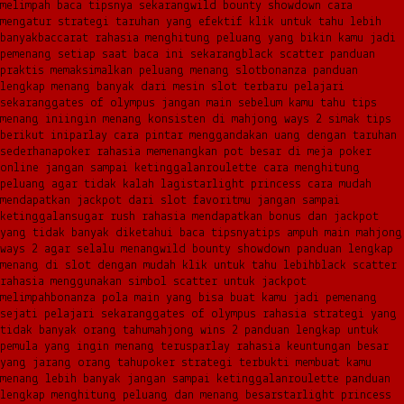
melimpah baca tipsnya sekarang
wild bounty showdown cara
mengatur strategi taruhan yang efektif klik untuk tahu lebih
banyak
baccarat rahasia menghitung peluang yang bikin kamu jadi
pemenang setiap saat baca ini sekarang
black scatter panduan
praktis memaksimalkan peluang menang slot
bonanza panduan
lengkap menang banyak dari mesin slot terbaru pelajari
sekarang
gates of olympus jangan main sebelum kamu tahu tips
menang ini
ingin menang konsisten di mahjong ways 2 simak tips
berikut ini
parlay cara pintar menggandakan uang dengan taruhan
sederhana
poker rahasia memenangkan pot besar di meja poker
online jangan sampai ketinggalan
roulette cara menghitung
peluang agar tidak kalah lagi
starlight princess cara mudah
mendapatkan jackpot dari slot favoritmu jangan sampai
ketinggalan
sugar rush rahasia mendapatkan bonus dan jackpot
yang tidak banyak diketahui baca tipsnya
tips ampuh main mahjong
ways 2 agar selalu menang
wild bounty showdown panduan lengkap
menang di slot dengan mudah klik untuk tahu lebih
black scatter
rahasia menggunakan simbol scatter untuk jackpot
melimpah
bonanza pola main yang bisa buat kamu jadi pemenang
sejati pelajari sekarang
gates of olympus rahasia strategi yang
tidak banyak orang tahu
mahjong wins 2 panduan lengkap untuk
pemula yang ingin menang terus
parlay rahasia keuntungan besar
yang jarang orang tahu
poker strategi terbukti membuat kamu
menang lebih banyak jangan sampai ketinggalan
roulette panduan
lengkap menghitung peluang dan menang besar
starlight princess