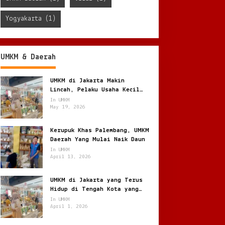
Yogyakarta
(1)
UMKM & Daerah
UMKM di Jakarta Makin
Lincah, Pelaku Usaha Kecil
Berburu Peluang di Kota
In UMKM
Besar
May 19, 2026
Kerupuk Khas Palembang, UMKM
Daerah Yang Mulai Naik Daun
In UMKM
April 13, 2026
UMKM di Jakarta yang Terus
Hidup di Tengah Kota yang
Bergerak Cepat
In UMKM
April 1, 2026