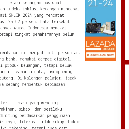
s literasi keuangan nasional
an indeks inklusi keuangan mencapai
dari SNLIK 2024 yang mencatat
usi 75,02 persen. Data tersebut
banyak warga Indonesia memakai
tetapi tingkat pemahamannya belum
emahaman ini menjadi inti persoalan.
ng bank, memakai dompet digital,
li produk keuangan, tetapi belum
unga, keamanan data, iming iming
rutang. Di kalangan pelajar, jarak
ka sedang membentuk kebiasaan
eter literasi yang mencakup
yakinan, sikap, dan perilaku.
dihitung berdasarkan penggunaan
Artinya, literasi tidak cukup diukur
iki rekening, tetapi juga dari