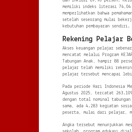
dan inklusi 89,96 persen. Kel
memiliki indeks literasi 74,04
memperlihatkan bahwa pemahama
setelah seseorang mulai bekerj
kebutuhan pembayaran sendiri.
Rekening Pelajar B
Akses keuangan pelajar sebena
mencatat melalui Program KEJA
Tabungan Anak, hampir 88 pers
pelajar telah memiliki rekeni
pelajar tersebut mencapai lebi
Pada periode Hari Indonesia M
Agustus 2025, tercatat 263.10
dengan total nominal tabungan
sama, ada 4.283 kegiatan sosia
peserta, mulai dari pelajar, m
Angka tersebut menunjukkan mes
sekolah, program edukasi dija