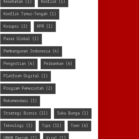
Kesehatan
(1)
Konflik
(1)
Konflik Timur-Tengah
(1)
Korupsi
(2)
KPR
(1)
Pasar Global
(1)
Pembangunan Indonesia
(4)
Pengertian
(4)
Perbankan
(6)
Platform Digital
(1)
Program Pemerintah
(2)
Rekomendasi
(1)
Strategi Bisnis
(11)
Suku Bunga
(1)
Teknologi
(1)
Tips
(11)
Tren
(6)
UMKM Daerah
(1)
Viral
(1)