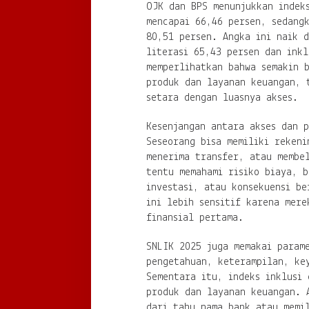
OJK dan BPS menunjukkan indek
mencapai 66,46 persen, sedangk
80,51 persen. Angka ini naik 
literasi 65,43 persen dan inkl
memperlihatkan bahwa semakin 
produk dan layanan keuangan, 
setara dengan luasnya akses.
Kesenjangan antara akses dan p
Seseorang bisa memiliki rekeni
menerima transfer, atau membe
tentu memahami risiko biaya, b
investasi, atau konsekuensi be
ini lebih sensitif karena mere
finansial pertama.
SNLIK 2025 juga memakai param
pengetahuan, keterampilan, ke
Sementara itu, indeks inklusi 
produk dan layanan keuangan. 
dari tahu nama bank atau memil