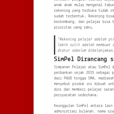
anak anak mulai mengenal tabu
rekening yang terbuka tidak o
sudah terbentuk. Rekening bisa
berkembang, dan pelajar bisa 
prioritas uang saku.
“Rekening pelajar adalah pi
lebih sulit adalah membuat 
diatur sebelum dibelanjakan
SimPel Dirancang s
Simpanan Pelajar atau SimPel 
perbankan sejak 2015 sebagai 
dari PAUD hingga SMA, madrasa
menyebut produk ini dibuat un
dini dan memberi pelajar sara
persyaratan sederhana.
Keunggulan SimPel antara lain
administrasi bulanan, nama sis