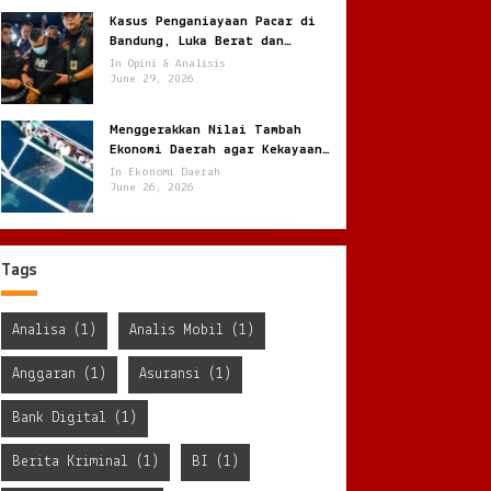
Kasus Penganiayaan Pacar di
Bandung, Luka Berat dan
Penyekapan !
In Opini & Analisis
June 29, 2026
Menggerakkan Nilai Tambah
Ekonomi Daerah agar Kekayaan
Lokal Tidak Pergi Mentah
In Ekonomi Daerah
June 26, 2026
Tags
Analisa
(1)
Analis Mobil
(1)
Anggaran
(1)
Asuransi
(1)
Bank Digital
(1)
Berita Kriminal
(1)
BI
(1)