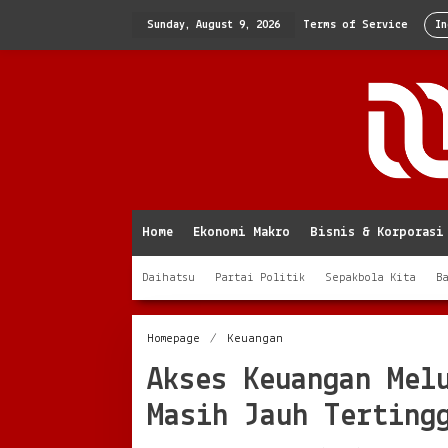
Skip
to
Sunday, August 9, 2026
Terms of Service
In
content
Home
Ekonomi Makro
Bisnis & Korporasi
Daihatsu
Partai Politik
Sepakbola Kita
B
Akses
Homepage
/
Keuangan
Keuangan
Akses Keuangan Mel
Meluas,
Literasi
Masih Jauh Terting
Pelajar
Masih
Jauh