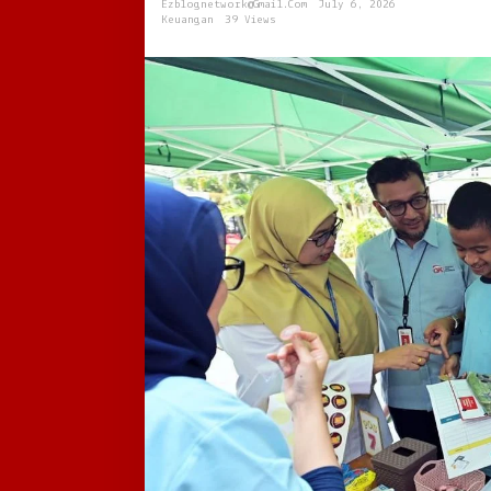
Ezblognetwork@gmail.com
July 6, 2026
Tertinggal
Keuangan
39 Views