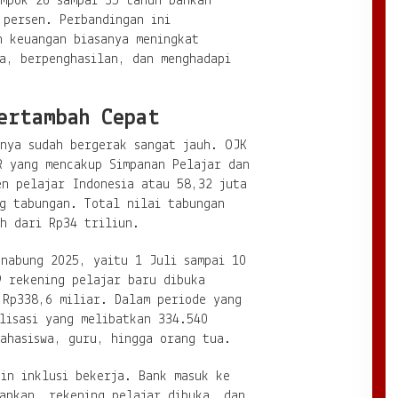
ompok 26 sampai 35 tahun bahkan
 persen. Perbandingan ini
n keuangan biasanya meningkat
a, berpenghasilan, dan menghadapi
ertambah Cepat
rnya sudah bergerak sangat jauh. OJK
R yang mencakup Simpanan Pelajar dan
en pelajar Indonesia atau 58,32 juta
ng tabungan. Total nilai tabungan
h dari Rp34 triliun.
enabung 2025, yaitu 1 Juli sampai 10
9 rekening pelajar baru dibuka
 Rp338,6 miliar. Dalam periode yang
lisasi yang melibatkan 334.540
ahasiswa, guru, hingga orang tua.
in inklusi bekerja. Bank masuk ke
lankan, rekening pelajar dibuka, dan