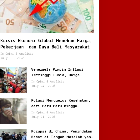
Krisis Ekonomi Global Menekan Harga,
Pekerjaan, dan Daya Beli Masyarakat
In Opini & Analisis
July 30, 2026
Venezuela Pimpin Inflasi
Tertinggi Dunia, Harga
Melonjak Ratusan Persen
In Opini & Analisis
July 24, 2026
Polusi Menggerus Kesehatan,
dari Paru Paru hingga
Jantung
In Opini & Analisis
July 21, 2026
Korupsi di China, Penindakan
Besar di Tengah Masalah yang