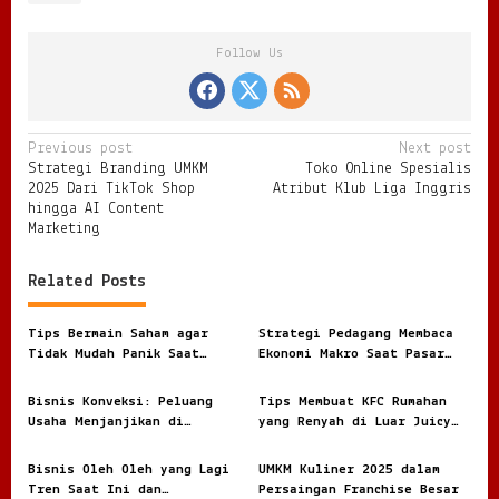
Follow Us
P
Previous post
Next post
Strategi Branding UMKM
Toko Online Spesialis
o
2025 Dari TikTok Shop
Atribut Klub Liga Inggris
s
hingga AI Content
Marketing
t
n
Related Posts
a
v
Tips Bermain Saham agar
Strategi Pedagang Membaca
Tidak Mudah Panik Saat
Ekonomi Makro Saat Pasar
i
Masuk Pasar Modal
Tidak Pernah Benar Benar
Tenang
g
Bisnis Konveksi: Peluang
Tips Membuat KFC Rumahan
Usaha Menjanjikan di
yang Renyah di Luar Juicy
a
Industri Pakaian yang Terus
di Dalam dan Kaya Rasa
t
Berkembang
Bisnis Oleh Oleh yang Lagi
UMKM Kuliner 2025 dalam
i
Tren Saat Ini dan
Persaingan Franchise Besar