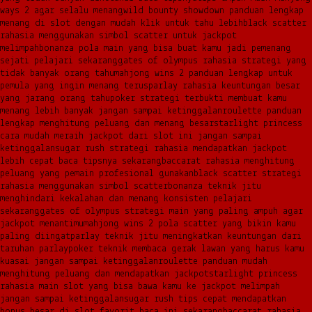
ways 2 agar selalu menang
wild bounty showdown panduan lengkap
menang di slot dengan mudah klik untuk tahu lebih
black scatter
rahasia menggunakan simbol scatter untuk jackpot
melimpah
bonanza pola main yang bisa buat kamu jadi pemenang
sejati pelajari sekarang
gates of olympus rahasia strategi yang
tidak banyak orang tahu
mahjong wins 2 panduan lengkap untuk
pemula yang ingin menang terus
parlay rahasia keuntungan besar
yang jarang orang tahu
poker strategi terbukti membuat kamu
menang lebih banyak jangan sampai ketinggalan
roulette panduan
lengkap menghitung peluang dan menang besar
starlight princess
cara mudah meraih jackpot dari slot ini jangan sampai
ketinggalan
sugar rush strategi rahasia mendapatkan jackpot
lebih cepat baca tipsnya sekarang
baccarat rahasia menghitung
peluang yang pemain profesional gunakan
black scatter strategi
rahasia menggunakan simbol scatter
bonanza teknik jitu
menghindari kekalahan dan menang konsisten pelajari
sekarang
gates of olympus strategi main yang paling ampuh agar
jackpot menantimu
mahjong wins 2 pola scatter yang bikin kamu
paling diingat
parlay teknik jitu meningkatkan keuntungan dari
taruhan parlay
poker teknik membaca gerak lawan yang harus kamu
kuasai jangan sampai ketinggalan
roulette panduan mudah
menghitung peluang dan mendapatkan jackpot
starlight princess
rahasia main slot yang bisa bawa kamu ke jackpot melimpah
jangan sampai ketinggalan
sugar rush tips cepat mendapatkan
bonus besar di slot favorit baca ini sekarang
baccarat rahasia