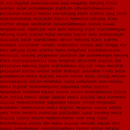
di era digital modern
sorotan baru mengenai mahjong black
scatter dalam perkembangan platform interaktif
menelusuri
perjalanan kreatif menuju era mahjong black scatter yang lebih
modern
perubahan ekosistem digital membentuk mahjong black
scatter dengan pendekatan baru
perkembangan konsep visual
menghadirkan identitas unik pada mahjong black scatter
mengapa
mahjong black scatter mulai menjadi bagian dari perbincangan
digital
di balik transformasi desain mahjong black scatter
terdapat perjalanan inovasi modern
dari konsep awal hingga era
baru mahjong black scatter terus mengalami perubahan
catatan
editorial tentang pergeseran platform dan perkembangan mahjong
black scatter
perspektif baru mengenai ekosistem digital dan
perjalanan mahjong black scatter
media digital terus mencatat
perjalanan kasino online dalam berbagai perubahan era
di balik
perkembangan media digital kasino online mulai sering menjadi
sorotan
kasino online menemukan ruang pembahasan baru melalui
media digital modern
mengulas bagaimana media digital
mengangkat fenomena kasino online secara berbeda
kasino online
kian sering muncul dalam laporan media digital masa kini
media
digital memperlihatkan bagaimana kasino online mengikuti
perubahan zaman
catatan media digital mengenai kasino online
yang terus menarik perhatian publik
dari sudut pandang media
digital kasino online memperlihatkan arah yang terus
berubah
kasino online dan media digital menjadi bagian dari
narasi perkembangan teknologi
membaca kasino online melalui