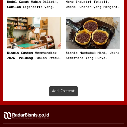
Dodol Garut Makin Dilirik,
Home Industri Tekstil,
Camilan Legendaris yang
Usaha Rumahan yang Menjahit
Jadi Ladang Bisnis UMKM
Peluang Besar dari Kain
Bisnis Custom Merchandise
Bisnis Martabak Mini, Usaha
2026, Peluang Jualan Produk
Sederhana Yang Punya
Personal
Peluang Manis
Add Comment