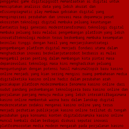
penggemar game digital
pgsoft memanfaatkan ai digital untuk
menciptakan analisis data yang lebih akurat dan
efisien
pragmatic play membawa gebrakan digital yang
menginspirasi perubahan dan inovasi masa depan
maju pesat
ekosistem teknologi digital membuka peluang keuntungan
fantastis bagi generasi modern
transformasi teknologi digital
membuka peluang baru melalui pengembangan platform yang lebih
inovatif
teknologi modern terus berkembang membuka kesempatan
bernilai tinggi dengan hasil yang menjanjikan
strategi
pengembangan platform digital menjadi fondasi utama dalam
menghadirkan inovasi berkelanjutan
robot berbasis ai mulai
mengambil peran penting dalam membangun kota pintar masa
depan
revolusi teknologi masa kini menghadirkan peluang
menguntungkan dengan potensi hasil maksimal
topik baru kasino
online menjadi yang kian sering mengisi ruang pembahasan media
digital
ketika kasino online hadir dalam perubahan arah
percakapan platform modern
membaca fenomena kasino online dari
sudut pandang perkembangan teknologi
era baru kasino online dan
perjalanan panjang menuju media yang lebih interaktif
bagaimana
kasino online membentuk warna baru dalam lanskap digital
modern
catatan redaksi mengenai kasino online yang terus
menjadi perhatian publik
jejak kasino online terlihat di tengah
perubahan gaya konsumsi konten digital
dinamika kasino online
muncul kembali dalam berbagai diskusi seputar inovasi
platform
sorotan media modern mengarah pada perjalanan kasino