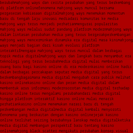
berubah
mahjong ways dan cerita perubahan yang terus berkembang
di platform online
fenomena mahjong ways muncul bersama
pergeseran kebiasaan digital
mahjong ways menemukan momentum
baru di tengah laju inovasi media
dari komunitas ke media
mahjong ways terus menjadi perhatian
mengurai popularitas
mahjong ways melalui sudut pandang platform modern
mahjong ways
dalam lintasan perubahan media yang terus bergerak
perkembangan
mahjong ways mencerminkan dinamika era digital masa kini
mahjong
ways menjadi bagian dari kisah evolusi platform
interaktif
mengapa mahjong ways terus muncul dalam berbagai
topik media digital
mahjong ways dan langkah baru menyambut era
teknologi yang terus berubah
media digital mulai memberikan
ruang baru bagi kasino online di era modern
kasino online hadir
dalam berbagai percakapan seputar media digital yang terus
berkembang
bagaimana media digital mengubah cara publik melihat
kasino online
kasino online dan peran media digital dalam
membentuk arus informasi modern
sorotan media digital terhadap
kasino online terus mengalami perubahan
dari media digital
hingga platform interaktif kasino online mulai menarik
perhatian
kasino online menemukan narasi baru di tengah
perkembangan media digital
media digital kembali menyoroti
fenomena yang berkaitan dengan kasino online
jejak kasino
online terlihat seiring berubahnya lanskap media digital
ketika
media digital membangun perspektif baru tentang kasino
online
mahjong black scatter mengikuti perubahan konsep visual