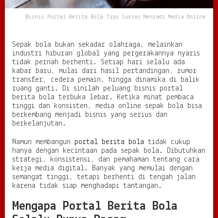
a
T
Bisnis Portal Berita Bola Tips Sukses Menjadi Media Online
i
p
s
Sepak bola bukan sekadar olahraga, melainkan
S
industri hiburan global yang pergerakannya nyaris
u
tidak pernah berhenti. Setiap hari selalu ada
k
kabar baru, mulai dari hasil pertandingan, rumor
s
transfer, cedera pemain, hingga dinamika di balik
e
ruang ganti. Di sinilah peluang bisnis portal
s
berita bola terbuka lebar. Ketika minat pembaca
M
tinggi dan konsisten, media online sepak bola bisa
e
berkembang menjadi bisnis yang serius dan
n
berkelanjutan.
j
a
Namun membangun
portal berita bola
tidak cukup
d
hanya dengan kecintaan pada sepak bola. Dibutuhkan
i
strategi, konsistensi, dan pemahaman tentang cara
M
kerja media digital. Banyak yang memulai dengan
e
semangat tinggi, tetapi berhenti di tengah jalan
d
karena tidak siap menghadapi tantangan.
i
a
Mengapa Portal Berita Bola
O
n