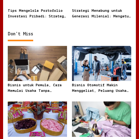
Peluangnya di 2026
o
Tips Mengelola Portofolio
Strategi Menabung untuk
n
Investasi Pribadi: Strategi
Generasi Milenial: Mengatur
Cerdas untuk Membangun
Keuangan di Era Serba
Kekayaan
Digital
Don't Miss
Bisnis untuk Pemula, Cara
Bisnis Otomotif Makin
Memulai Usaha Tanpa
Menggeliat, Peluang Usaha
Terjebak Modal Besar
dari Bengkel hingga Jual
Beli Kendaraan