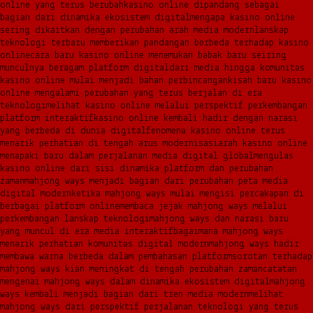
online yang terus berubah
kasino online dipandang sebagai
bagian dari dinamika ekosistem digital
mengapa kasino online
sering dikaitkan dengan perubahan arah media modern
lanskap
teknologi terbaru memberikan pandangan berbeda terhadap kasino
online
cara baru kasino online menemukan babak baru seiring
munculnya beragam platform digital
dari media hingga komunitas
kasino online mulai menjadi bahan perbincangan
kisah baru kasino
online mengalami perubahan yang terus berjalan di era
teknologi
melihat kasino online melalui perspektif perkembangan
platform interaktif
kasino online kembali hadir dengan narasi
yang berbeda di dunia digital
fenomena kasino online terus
menarik perhatian di tengah arus modernisasi
arah kasino online
menapaki baru dalam perjalanan media digital global
mengulas
kasino online dari sisi dinamika platform dan perubahan
zaman
mahjong ways menjadi bagian dari perubahan peta media
digital modern
ketika mahjong ways mulai mengisi percakapan di
berbagai platform online
membaca jejak mahjong ways melalui
perkembangan lanskap teknologi
mahjong ways dan narasi baru
yang muncul di era media interaktif
bagaimana mahjong ways
menarik perhatian komunitas digital modern
mahjong ways hadir
membawa warna berbeda dalam pembahasan platform
sorotan terhadap
mahjong ways kian meningkat di tengah perubahan zaman
catatan
mengenai mahjong ways dalam dinamika ekosistem digital
mahjong
ways kembali menjadi bagian dari tren media modern
melihat
mahjong ways dari perspektif perjalanan teknologi yang terus