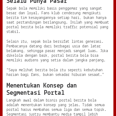
Selalu Punya Pasar
l
Sepak bola memiliki basis penggemar yang sangat
i
besar dan loyal. Fans klub cenderung mengikuti
n
berita tim kesayangannya setiap hari, bukan hanya
e
saat pertandingan berlangsung. Inilah yang membuat
portal berita bola memiliki traffic potensial yang
stabil.
Selain itu, sepak bola bersifat lintas generasi.
Pembacanya datang dari berbagai usia dan latar
belakang, sehingga pasar menjadi sangat luas. Jika
dikelola dengan baik, portal berita bola bisa
memiliki audiens yang setia dalam jangka panjang.
“Saya melihat berita bola itu seperti kebutuhan
harian bagi fans, bukan sekadar hiburan sesaat.”
Menentukan Konsep dan
Segmentasi Portal
Langkah awal dalam bisnis portal berita bola
adalah menentukan konsep yang jelas. Tidak semua
portal harus membahas semua liga dan semua topik.
Segmentasi justru membantu media tampil lebih