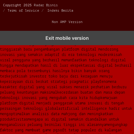
Copyright 2025
Radar Bisnis
Terms of Service
Indeks Berita
Non AMP Version
transformasi digital pragmatic play menjadi inspirasi baru
Exit mobile version
dalam menghadirkan inovasi berkualitas
ai digital menjadi kunci
analisis data pgsoft yang lebih adaptif dan berkinerja
tinggi
arah baru pengembangan platform digital mendorong
inovasi yang semakin adaptif di era teknologi modern
kisah
viral pengguna yang berhasil memanfaatkan teknologi digital
hingga mendapatkan hasil di luar ekspektasi
ai digital berhasil
membaca pola tersembunyi hasilnya bikin banyak orang
terkejut
kisah investor toko baju dari keraguan menuju
kepercayaan diri berkat strategi pragmatic play
fenomena
karakter digital yang viral sukses menarik perhatian berburu
peluang keuntungan maksimal
kecerdasan buatan dan masa depan
teknologi inovasi yang mengubah cara kita hidup
kemajuan
platform digital menjadi penggerak utama inovasi di tengah
persaingan teknologi global
artificial intelligence hadir untuk
mengoptimalkan analisis data mahjong dan meningkatkan
produktivitas
mengapa ai digital semakin diandalkan untuk
menganalisis peluang bernilai tinggi ini alasannya
mengungkap
faktor yang membuat game pgsoft tetap populer di kalangan