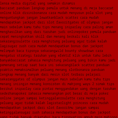
lensa media digital yang semakin dinamis
baccarat panduan lengkap pemula untuk menang di meja baccarat
online klik disini
bonanza cara mudah menyusun pola slot yang
menguntungkan jangan lewatkan
black scatter cara mudah
mendapatkan jackpot dari slot favorit
gates of olympus jangan
main sebelum kamu tahu tips menang ini
parlay cara paling aman
menghasilkan uang dari taruhan judi online
poker pemula panduan
cepat meningkatkan skill dan menang berkali kali klik
sekarang
roulette cara menghitung peluang agar tidak kalah
lagi
sugar rush cara mudah mendapatkan bonus dan jackpot
melimpah baca tipsnya sekarang
wild bounty showdown cara
mengatur strategi taruhan yang efektif klik untuk tahu lebih
banyak
baccarat rahasia menghitung peluang yang bikin kamu jadi
pemenang setiap saat baca ini sekarang
black scatter panduan
praktis memaksimalkan peluang menang slot
bonanza panduan
lengkap menang banyak dari mesin slot terbaru pelajari
sekarang
gates of olympus jangan main sebelum kamu tahu tips
menang ini
ingin menang konsisten di mahjong ways 2 simak tips
berikut ini
parlay cara pintar menggandakan uang dengan taruhan
sederhana
poker rahasia memenangkan pot besar di meja poker
online jangan sampai ketinggalan
roulette cara menghitung
peluang agar tidak kalah lagi
starlight princess cara mudah
mendapatkan jackpot dari slot favoritmu jangan sampai
ketinggalan
sugar rush rahasia mendapatkan bonus dan jackpot
yang tidak banyak diketahui baca tipsnya
tips ampuh main mahjong