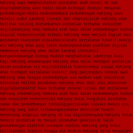
mahjong ways memperlihatkan perubahan arah narasi di era
digital
mahjong ways hadir dalam berbagai diskusi mengenai
perkembangan media modern
membaca perkembangan mahjong ways
melalui sudut pandang inovasi dan adaptasi
jejak mahjong ways
terlihat seiring bertambahnya perhatian terhadap ekosistem
digital
mahjong emas membuka arah baru dalam perkembangan konsep
digital modern
sorotan terbaru mahjong emas menjadi bagian dari
perubahan ekosistem visual
menjelajahi perjalanan kreatif menuju
era mahjong emas yang lebih modern
perubahan platform digital
membentuk mahjong emas dalam lanskap interaktif
baru
perkembangan konsep modern menghadirkan identitas baru
bagi mahjong emas
mengapa mahjong emas mulai mendapat perhatian
dalam perubahan era digital
dibalik transformasi visual mahjong
emas terdapat perjalanan kreatif yang panjang
dari konsep awal
mahjong emas hingga perkembangan era modern saat ini
catatan
editorial melihat perubahan mahjong emas dari sisi ekosistem
digital
perspektif baru terhadap inovasi visual dan perjalanan
mahjong emas
mahjong membuka arah baru dalam perkembangan budaya
dan ekosistem modern
ketika mahjong mulai mengikuti perubahan
zaman dan perkembangan teknologi
perjalanan inovasi menuju era
mahjong yang lebih terhubung
perubahan ekosistem modern
mendorong adaptasi mahjong di era digital
mengapa mahjong tetap
menarik perhatian di tengah perubahan generasi
di balik
perkembangan platform terdapat evolusi mahjong yang terus
berjalan
dari tradisi hingga era modern mahjong terus mengalami