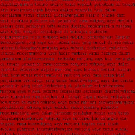
digital
fenomena kasino online terus menarik perhatian di tengah
arus modernisasi
arah kasino online menapaki baru dalam
perjalanan media digital global
mengulas kasino online dari
sisi dinamika platform dan perubahan zaman
mahjong ways menjadi
bagian dari perubahan peta media digital modern
ketika mahjong
ways mulai mengisi percakapan di berbagai platform
online
membaca jejak mahjong ways melalui perkembangan lanskap
teknologi
mahjong ways dan narasi baru yang muncul di era media
interaktif
bagaimana mahjong ways menarik perhatian komunitas
digital modern
mahjong ways hadir membawa warna berbeda dalam
pembahasan platform
sorotan terhadap mahjong ways kian meningkat
di tengah perubahan zaman
catatan mengenai mahjong ways dalam
dinamika ekosistem digital
mahjong ways kembali menjadi bagian
dari tren media modern
melihat mahjong ways dari perspektif
perjalanan teknologi yang terus berubah
mahjong ways dan cerita
perubahan yang terus berkembang di platform online
fenomena
mahjong ways muncul bersama pergeseran kebiasaan digital
mahjong
ways menemukan momentum baru di tengah laju inovasi media
dari
komunitas ke media mahjong ways terus menjadi perhatian
mengurai
popularitas mahjong ways melalui sudut pandang platform
modern
mahjong ways dalam lintasan perubahan media yang terus
bergerak
perkembangan mahjong ways mencerminkan dinamika era
digital masa kini
mahjong ways menjadi bagian dari kisah
evolusi platform interaktif
mengapa mahjong ways terus muncul
dalam berbagai topik media digital
mahjong ways dan langkah