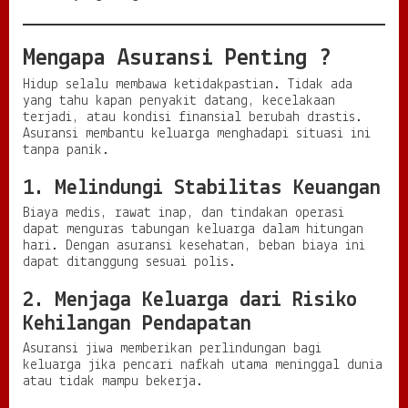
e
t
i
d
Mengapa Asuransi Penting ?
a
Hidup selalu membawa ketidakpastian. Tidak ada
k
yang tahu kapan penyakit datang, kecelakaan
p
terjadi, atau kondisi finansial berubah drastis.
a
Asuransi membantu keluarga menghadapi situasi ini
s
tanpa panik.
t
i
a
1. Melindungi Stabilitas Keuangan
n
Biaya medis, rawat inap, dan tindakan operasi
H
dapat menguras tabungan keluarga dalam hitungan
i
hari. Dengan asuransi kesehatan, beban biaya ini
d
dapat ditanggung sesuai polis.
u
p
2. Menjaga Keluarga dari Risiko
Kehilangan Pendapatan
Asuransi jiwa memberikan perlindungan bagi
keluarga jika pencari nafkah utama meninggal dunia
atau tidak mampu bekerja.