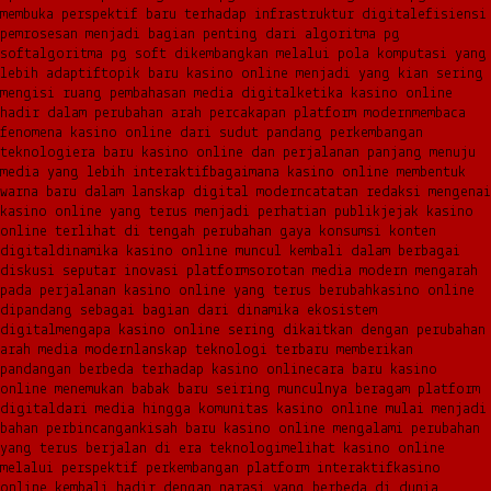
membuka perspektif baru terhadap infrastruktur digital
efisiensi
pemrosesan menjadi bagian penting dari algoritma pg
soft
algoritma pg soft dikembangkan melalui pola komputasi yang
lebih adaptif
topik baru kasino online menjadi yang kian sering
mengisi ruang pembahasan media digital
ketika kasino online
hadir dalam perubahan arah percakapan platform modern
membaca
fenomena kasino online dari sudut pandang perkembangan
teknologi
era baru kasino online dan perjalanan panjang menuju
media yang lebih interaktif
bagaimana kasino online membentuk
warna baru dalam lanskap digital modern
catatan redaksi mengenai
kasino online yang terus menjadi perhatian publik
jejak kasino
online terlihat di tengah perubahan gaya konsumsi konten
digital
dinamika kasino online muncul kembali dalam berbagai
diskusi seputar inovasi platform
sorotan media modern mengarah
pada perjalanan kasino online yang terus berubah
kasino online
dipandang sebagai bagian dari dinamika ekosistem
digital
mengapa kasino online sering dikaitkan dengan perubahan
arah media modern
lanskap teknologi terbaru memberikan
pandangan berbeda terhadap kasino online
cara baru kasino
online menemukan babak baru seiring munculnya beragam platform
digital
dari media hingga komunitas kasino online mulai menjadi
bahan perbincangan
kisah baru kasino online mengalami perubahan
yang terus berjalan di era teknologi
melihat kasino online
melalui perspektif perkembangan platform interaktif
kasino
online kembali hadir dengan narasi yang berbeda di dunia