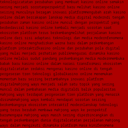
teknologi
catatan perubahan yang membuat kasino online semakin
sering menjadi sorotan
perspektif baru melihat kasino online
seiring munculnya beragam inovasi platform
mengubah arah kasino
online dalam bercakapan lanskap media digital modern
di tengah
perubahan zaman kasino online muncul dengan perspektif yang
berbeda
viral kasino online kembali menjadi sorotan saat
ekosistem platform terus berkembang
melihat perjalanan kasino
online dari sisi adaptasi teknologi dan media modern
fenomena
kasino online menghadirkan warna baru dalam perkembangan
platform interaktif
kasino online dan perubahan pola digital
yang mulai menjadi perhatian publik
mengurai dinamika kasino
online melalui sudut pandang perkembangan media modern
membuka
babak baru kasino online dalam narasi transformasi ekosistem
digital
catatan redaksi mengenai kasino online di tengah
pergeseran tren teknologi global
kasino online menemukan
momentum baru seiring bertambahnya inovasi platform
digital
mahjong ways menjadi salah satu topik yang sering
muncul dalam pembahasan media digital
di balik popularitas
mahjong ways terdapat pergeseran tren platform yang menarik
disimak
mahjong ways kembali mendapat sorotan seiring
berkembangnya ekosistem interaktif modern
lanskap teknologi
yang terus berubah membawa mahjong ways ke perspektif
baru
mengapa mahjong ways masih sering diperbincangkan di
tengah perkembangan dunia digital
catatan perjalanan mahjong
ways dalam mengikuti dinamika platform masa kini
fenomena