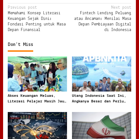
P
Previous post
Next post
Memahami Konsep Literasi
Fintech Lending Peluang
o
Keuangan Sejak Dini:
atau Ancaman: Menilai Masa
s
Fondasi Penting untuk Masa
Depan Pembiayaan Digital
Depan Finansial
di Indonesia
t
n
Don't Miss
a
v
i
g
a
t
Akses Keuangan Meluas,
Utang Indonesia Saat Ini,
Literasi Pelajar Masih Jauh
Angkanya Besar dan Perlu
i
Tertinggal
Dibaca dengan Jernih
o
n