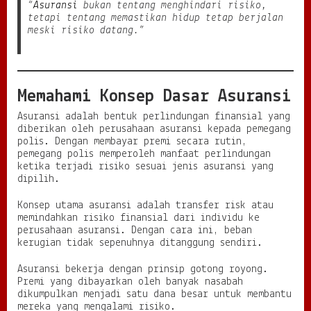
“
Asuransi
bukan tentang menghindari risiko,
d
tetapi tentang memastikan hidup tetap berjalan
u
meski risiko datang.”
n
g
a
n
F
Memahami Konsep Dasar Asuransi
i
n
Asuransi adalah bentuk perlindungan finansial yang
a
diberikan oleh perusahaan asuransi kepada pemegang
n
polis. Dengan membayar premi secara rutin,
s
pemegang polis memperoleh manfaat perlindungan
i
ketika terjadi risiko sesuai jenis asuransi yang
a
dipilih.
l
d
Konsep utama asuransi adalah transfer risk atau
i
memindahkan risiko finansial dari individu ke
T
perusahaan asuransi. Dengan cara ini, beban
e
kerugian tidak sepenuhnya ditanggung sendiri.
n
g
Asuransi bekerja dengan prinsip gotong royong.
a
Premi yang dibayarkan oleh banyak nasabah
h
dikumpulkan menjadi satu dana besar untuk membantu
K
mereka yang mengalami risiko.