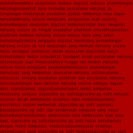
perubahan
membaca pergeseran budaya digital melalui perkembangan
mahjong
perspektif baru terhadap perjalanan mahjong di
lingkungan modern
arah perubahan global membentuk masa depan
mahjong
mahjong online mengalami pergeseran arah seiring
berkembangnya ekosistem digital modern
sorotan baru mengenai
mahjong online di tengah perubahan platform interaktif
evolusi
platform membawa mahjong online menuju fase yang lebih
terhubung
dinamika pengguna digital mendorong perkembangan
mahjong online di era modern
apa yang membuat mahjong online
mulai mendapat perhatian dalam ekosistem digital
di balik
transformasi media interaktif terdapat kisah perjalanan mahjong
online
sejak awal kemunculannya hingga era modern mahjong
online terus mengalami perubahan
menelusuri perkembangan
teknologi yang membentuk ekosistem mahjong online
catatan
editorial tentang perubahan platform dan perjalanan mahjong
online
pandangan baru melihat mahjong online sebagai bagian
dari transformasi digital
rekonstruksi model komputasi
mendorong evolusi algoritma pg soft
algoritma pg soft menjadi
sorotan dalam pembahasan struktur data modern
bagaimana
arsitektur sistem membentuk algoritma pg soft generasi
baru
algoritma pg soft dan pendekatan rekayasa yang terus
berkembang
transformasi pemrosesan data memberikan arah baru
bagi algoritma pg soft
algoritma pg soft mulai beradaptasi
dengan model komputasi terdistribusi
mengulas strategi
optimalisasi pada algoritma pg soft modern
algoritma pg soft