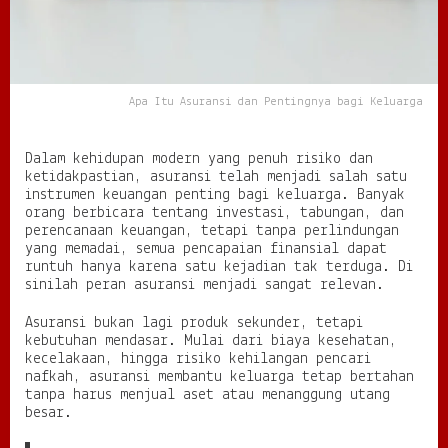
i
n
g
n
y
Apa Itu Asuransi dan Pentingnya bagi Keluarga
a
b
a
Dalam kehidupan modern yang penuh risiko dan
g
ketidakpastian, asuransi telah menjadi salah satu
i
instrumen keuangan penting bagi keluarga. Banyak
K
orang berbicara tentang investasi, tabungan, dan
e
perencanaan keuangan, tetapi tanpa perlindungan
l
yang memadai, semua pencapaian finansial dapat
u
runtuh hanya karena satu kejadian tak terduga. Di
a
sinilah peran asuransi menjadi sangat relevan.
r
g
Asuransi bukan lagi produk sekunder, tetapi
a
kebutuhan mendasar. Mulai dari biaya kesehatan,
:
kecelakaan, hingga risiko kehilangan pencari
P
nafkah, asuransi membantu keluarga tetap bertahan
e
tanpa harus menjual aset atau menanggung utang
r
besar.
l
i
n