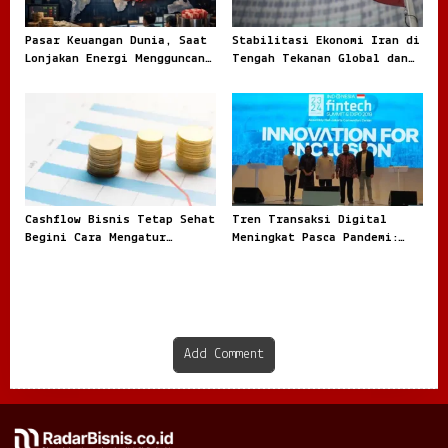
Pasar Keuangan Dunia, Saat
Stabilitasi Ekonomi Iran di
Lonjakan Energi Mengguncang
Tengah Tekanan Global dan
Arah Investasi Global
Dinamika Internal
Cashflow Bisnis Tetap Sehat
Tren Transaksi Digital
Begini Cara Mengatur
Meningkat Pasca Pandemi:
Keuangan Agar Tidak
Fenomena Baru dalam Ekonomi
Tercampur Uang Pribadi
Modern
Add Comment