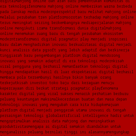
digital
mahjong online dan arah baru pembentukan komunitas di
era teknologi
fenomena mahjong online memberikan warna berbeda
pada lanskap media modern
perspektif baru melihat mahjong online
melalui perubahan tren platform
sorotan terhadap mahjong online
terus meningkat seiring berkembangnya media
perjalanan mahjong
online mengikuti irama transformasi dunia digital
mahjong
online menemukan ruang baru di tengah perubahan ekosistem
modern
transformasi digital pragmatic play menjadi inspirasi
baru dalam menghadirkan inovasi berkualitas
ai digital menjadi
kunci analisis data pgsoft yang lebih adaptif dan berkinerja
tinggi
arah baru pengembangan platform digital mendorong
inovasi yang semakin adaptif di era teknologi modern
kisah
viral pengguna yang berhasil memanfaatkan teknologi digital
hingga mendapatkan hasil di luar ekspektasi
ai digital berhasil
membaca pola tersembunyi hasilnya bikin banyak orang
terkejut
kisah investor toko baju dari keraguan menuju
kepercayaan diri berkat strategi pragmatic play
fenomena
karakter digital yang viral sukses menarik perhatian berburu
peluang keuntungan maksimal
kecerdasan buatan dan masa depan
teknologi inovasi yang mengubah cara kita hidup
kemajuan
platform digital menjadi penggerak utama inovasi di tengah
persaingan teknologi global
artificial intelligence hadir untuk
mengoptimalkan analisis data mahjong dan meningkatkan
produktivitas
mengapa ai digital semakin diandalkan untuk
menganalisis peluang bernilai tinggi ini alasannya
mengungkap