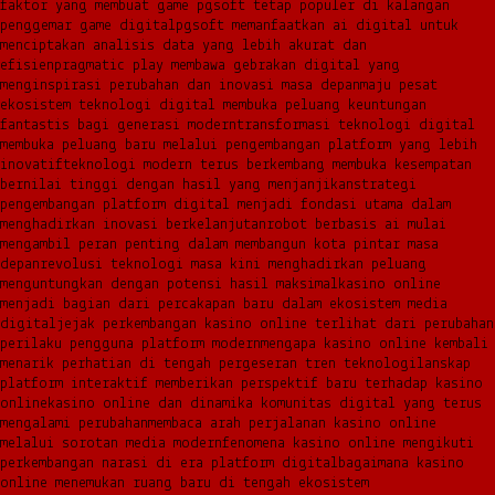
faktor yang membuat game pgsoft tetap populer di kalangan
penggemar game digital
pgsoft memanfaatkan ai digital untuk
menciptakan analisis data yang lebih akurat dan
efisien
pragmatic play membawa gebrakan digital yang
menginspirasi perubahan dan inovasi masa depan
maju pesat
ekosistem teknologi digital membuka peluang keuntungan
fantastis bagi generasi modern
transformasi teknologi digital
membuka peluang baru melalui pengembangan platform yang lebih
inovatif
teknologi modern terus berkembang membuka kesempatan
bernilai tinggi dengan hasil yang menjanjikan
strategi
pengembangan platform digital menjadi fondasi utama dalam
menghadirkan inovasi berkelanjutan
robot berbasis ai mulai
mengambil peran penting dalam membangun kota pintar masa
depan
revolusi teknologi masa kini menghadirkan peluang
menguntungkan dengan potensi hasil maksimal
kasino online
menjadi bagian dari percakapan baru dalam ekosistem media
digital
jejak perkembangan kasino online terlihat dari perubahan
perilaku pengguna platform modern
mengapa kasino online kembali
menarik perhatian di tengah pergeseran tren teknologi
lanskap
platform interaktif memberikan perspektif baru terhadap kasino
online
kasino online dan dinamika komunitas digital yang terus
mengalami perubahan
membaca arah perjalanan kasino online
melalui sorotan media modern
fenomena kasino online mengikuti
perkembangan narasi di era platform digital
bagaimana kasino
online menemukan ruang baru di tengah ekosistem