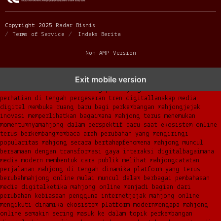
Copyright 2025
Radar Bisnis
Terms of Service
Indeks Berita
Non AMP Version
mahjong menjadi sorotan dalam perubahan pola interaksi digital
Exit mobile version
masa kini
dari komunitas hingga platform mahjong membangun
narasi baru di era modern
mengapa mahjong kembali mencuri
perhatian di tengah pergeseran tren digital
lanskap media
digital membuka ruang baru bagi perkembangan mahjong
jejak
inovasi memperlihatkan bagaimana mahjong terus menemukan
momentumnya
mahjong dalam perspektif baru saat ekosistem online
terus berkembang
membaca arah perubahan yang mengiringi
popularitas mahjong secara bertahap
fenomena mahjong muncul
bersamaan dengan transformasi gaya interaksi digital
bagaimana
media modern membentuk cara publik melihat mahjong
catatan
perjalanan mahjong di tengah dinamika platform yang terus
berubah
mahjong online mulai muncul dalam berbagai pembahasan
media digital
ketika mahjong online menjadi bagian dari
perubahan kebiasaan pengguna internet
jejak mahjong online
mengikuti dinamika ekosistem platform modern
mengapa mahjong
online semakin sering masuk ke dalam topik perkembangan