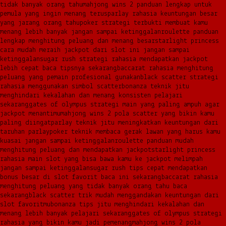
tidak banyak orang tahu
mahjong wins 2 panduan lengkap untuk
pemula yang ingin menang terus
parlay rahasia keuntungan besar
yang jarang orang tahu
poker strategi terbukti membuat kamu
menang lebih banyak jangan sampai ketinggalan
roulette panduan
lengkap menghitung peluang dan menang besar
starlight princess
cara mudah meraih jackpot dari slot ini jangan sampai
ketinggalan
sugar rush strategi rahasia mendapatkan jackpot
lebih cepat baca tipsnya sekarang
baccarat rahasia menghitung
peluang yang pemain profesional gunakan
black scatter strategi
rahasia menggunakan simbol scatter
bonanza teknik jitu
menghindari kekalahan dan menang konsisten pelajari
sekarang
gates of olympus strategi main yang paling ampuh agar
jackpot menantimu
mahjong wins 2 pola scatter yang bikin kamu
paling diingat
parlay teknik jitu meningkatkan keuntungan dari
taruhan parlay
poker teknik membaca gerak lawan yang harus kamu
kuasai jangan sampai ketinggalan
roulette panduan mudah
menghitung peluang dan mendapatkan jackpot
starlight princess
rahasia main slot yang bisa bawa kamu ke jackpot melimpah
jangan sampai ketinggalan
sugar rush tips cepat mendapatkan
bonus besar di slot favorit baca ini sekarang
baccarat rahasia
menghitung peluang yang tidak banyak orang tahu baca
sekarang
black scatter trik mudah menggandakan keuntungan dari
slot favoritmu
bonanza tips jitu menghindari kekalahan dan
menang lebih banyak pelajari sekarang
gates of olympus strategi
rahasia yang bikin kamu jadi pemenang
mahjong wins 2 pola