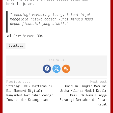
berkelanjutan.
“Teknologi membuka peluang, tetapi bijak
mengelola risiko adalah kunci menuju masa
depan finansial yang stabil.”
Post Views:
304
Ivestasi
Follow Us
P
Previous post
Next post
Strategi UMKM Bertahan di
Panduan Lengkap Memulai
o
Era Ekonomi Digital:
Usaha Kuliner Modal Kecil:
s
Menyambut Perubahan dengan
Dari Ide Rasa Hingga
Inovasi dan Ketangkasan
Strategi Bertahan di Pasar
t
Ketat
n