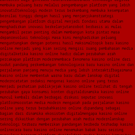
membuka peluang baru melalui pengembangan platform yang lebih
inovatif
teknologi modern terus berkembang membuka kesempatan
bernilai tinggi dengan hasil yang menjanjikan
strategi
pengembangan platform digital menjadi fondasi utama dalam
menghadirkan inovasi berkelanjutan
robot berbasis ai mulai
mengambil peran penting dalam membangun kota pintar masa
depan
revolusi teknologi masa kini menghadirkan peluang
menguntungkan dengan potensi hasil maksimal
topik baru kasino
online menjadi yang kian sering mengisi ruang pembahasan media
digital
ketika kasino online hadir dalam perubahan arah
percakapan platform modern
membaca fenomena kasino online dari
sudut pandang perkembangan teknologi
era baru kasino online dan
perjalanan panjang menuju media yang lebih interaktif
bagaimana
kasino online membentuk warna baru dalam lanskap digital
modern
catatan redaksi mengenai kasino online yang terus
menjadi perhatian publik
jejak kasino online terlihat di tengah
perubahan gaya konsumsi konten digital
dinamika kasino online
muncul kembali dalam berbagai diskusi seputar inovasi
platform
sorotan media modern mengarah pada perjalanan kasino
online yang terus berubah
kasino online dipandang sebagai
bagian dari dinamika ekosistem digital
mengapa kasino online
sering dikaitkan dengan perubahan arah media modern
lanskap
teknologi terbaru memberikan pandangan berbeda terhadap kasino
online
cara baru kasino online menemukan babak baru seiring