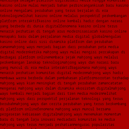
munculnya beragam platform digital
dari media hingga komunitas
kasino online mulai menjadi bahan perbincangan
kisah baru kasino
online mengalami perubahan yang terus berjalan di era
teknologi
melihat kasino online melalui perspektif perkembangan
platform interaktif
kasino online kembali hadir dengan narasi
yang berbeda di dunia digital
fenomena kasino online terus
menarik perhatian di tengah arus modernisasi
arah kasino online
menapaki baru dalam perjalanan media digital global
mengulas
kasino online dari sisi dinamika platform dan perubahan
zaman
mahjong ways menjadi bagian dari perubahan peta media
digital modern
ketika mahjong ways mulai mengisi percakapan di
berbagai platform online
membaca jejak mahjong ways melalui
perkembangan lanskap teknologi
mahjong ways dan narasi baru
yang muncul di era media interaktif
bagaimana mahjong ways
menarik perhatian komunitas digital modern
mahjong ways hadir
membawa warna berbeda dalam pembahasan platform
sorotan terhadap
mahjong ways kian meningkat di tengah perubahan zaman
catatan
mengenai mahjong ways dalam dinamika ekosistem digital
mahjong
ways kembali menjadi bagian dari tren media modern
melihat
mahjong ways dari perspektif perjalanan teknologi yang terus
berubah
mahjong ways dan cerita perubahan yang terus berkembang
di platform online
fenomena mahjong ways muncul bersama
pergeseran kebiasaan digital
mahjong ways menemukan momentum
baru di tengah laju inovasi media
dari komunitas ke media
mahjong ways terus menjadi perhatian
mengurai popularitas