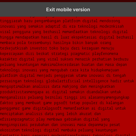
transformasi digital pragmatic play menjadi inspirasi baru
Exit mobile version
dalam menghadirkan inovasi berkualitas
ai digital menjadi kunci
analisis data pgsoft yang lebih adaptif dan berkinerja
tinggi
arah baru pengembangan platform digital mendorong
inovasi yang semakin adaptif di era teknologi modern
kisah
viral pengguna yang berhasil memanfaatkan teknologi digital
hingga mendapatkan hasil di luar ekspektasi
ai digital berhasil
membaca pola tersembunyi hasilnya bikin banyak orang
terkejut
kisah investor toko baju dari keraguan menuju
kepercayaan diri berkat strategi pragmatic play
fenomena
karakter digital yang viral sukses menarik perhatian berburu
peluang keuntungan maksimal
kecerdasan buatan dan masa depan
teknologi inovasi yang mengubah cara kita hidup
kemajuan
platform digital menjadi penggerak utama inovasi di tengah
persaingan teknologi global
artificial intelligence hadir untuk
mengoptimalkan analisis data mahjong dan meningkatkan
produktivitas
mengapa ai digital semakin diandalkan untuk
menganalisis peluang bernilai tinggi ini alasannya
mengungkap
faktor yang membuat game pgsoft tetap populer di kalangan
penggemar game digital
pgsoft memanfaatkan ai digital untuk
menciptakan analisis data yang lebih akurat dan
efisien
pragmatic play membawa gebrakan digital yang
menginspirasi perubahan dan inovasi masa depan
maju pesat
ekosistem teknologi digital membuka peluang keuntungan
fantastis bagi generasi modern
transformasi teknologi digital