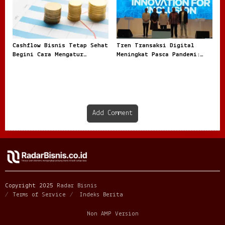
Cashflow Bisnis Tetap Sehat
Tren Transaksi Digital
Begini Cara Mengatur
Meningkat Pasca Pandemi:
Keuangan Agar Tidak
Fenomena Baru dalam Ekonomi
Tercampur Uang Pribadi
Modern
Add Comment
Copyright 2025
Radar Bisnis
Terms of Service
Indeks Berita
Non AMP Version