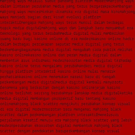
mahjong ways melalui sudut pandang platform modern
mahjong ways
dalam lintasan perubahan media yang terus bergerak
perkembangan
mahjong ways mencerminkan dinamika era digital masa kini
mahjong
ways menjadi bagian dari kisah evolusi platform
interaktif
mengapa mahjong ways terus muncul dalam berbagai
topik media digital
mahjong ways dan langkah baru menyambut era
teknologi yang terus berubah
media digital mulai memberikan
ruang baru bagi kasino online di era modern
kasino online hadir
dalam berbagai percakapan seputar media digital yang terus
berkembang
bagaimana media digital mengubah cara publik melihat
kasino online
kasino online dan peran media digital dalam
membentuk arus informasi modern
sorotan media digital terhadap
kasino online terus mengalami perubahan
dari media digital
hingga platform interaktif kasino online mulai menarik
perhatian
kasino online menemukan narasi baru di tengah
perkembangan media digital
media digital kembali menyoroti
fenomena yang berkaitan dengan kasino online
jejak kasino
online terlihat seiring berubahnya lanskap media digital
ketika
media digital membangun perspektif baru tentang kasino
online
mahjong black scatter mengikuti perubahan konsep visual
di era digital modern
sorotan baru mengenai mahjong black
scatter dalam perkembangan platform interaktif
menelusuri
perjalanan kreatif menuju era mahjong black scatter yang lebih
modern
perubahan ekosistem digital membentuk mahjong black
scatter dengan pendekatan baru
perkembangan konsep visual