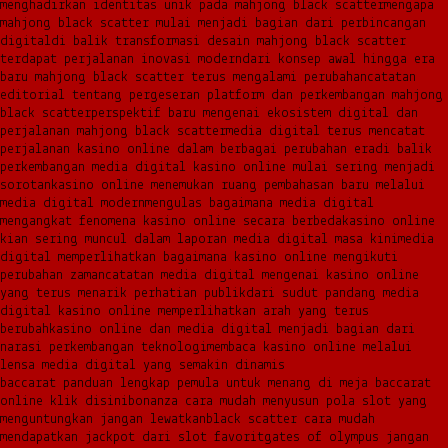
menghadirkan identitas unik pada mahjong black scatter
mengapa
mahjong black scatter mulai menjadi bagian dari perbincangan
digital
di balik transformasi desain mahjong black scatter
terdapat perjalanan inovasi modern
dari konsep awal hingga era
baru mahjong black scatter terus mengalami perubahan
catatan
editorial tentang pergeseran platform dan perkembangan mahjong
black scatter
perspektif baru mengenai ekosistem digital dan
perjalanan mahjong black scatter
media digital terus mencatat
perjalanan kasino online dalam berbagai perubahan era
di balik
perkembangan media digital kasino online mulai sering menjadi
sorotan
kasino online menemukan ruang pembahasan baru melalui
media digital modern
mengulas bagaimana media digital
mengangkat fenomena kasino online secara berbeda
kasino online
kian sering muncul dalam laporan media digital masa kini
media
digital memperlihatkan bagaimana kasino online mengikuti
perubahan zaman
catatan media digital mengenai kasino online
yang terus menarik perhatian publik
dari sudut pandang media
digital kasino online memperlihatkan arah yang terus
berubah
kasino online dan media digital menjadi bagian dari
narasi perkembangan teknologi
membaca kasino online melalui
lensa media digital yang semakin dinamis
baccarat panduan lengkap pemula untuk menang di meja baccarat
online klik disini
bonanza cara mudah menyusun pola slot yang
menguntungkan jangan lewatkan
black scatter cara mudah
mendapatkan jackpot dari slot favorit
gates of olympus jangan