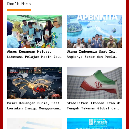
Don't Miss
a
v
i
g
a
t
Akses Keuangan Meluas,
Utang Indonesia Saat Ini,
i
Literasi Pelajar Masih Jauh
Angkanya Besar dan Perlu
o
Tertinggal
Dibaca dengan Jernih
n
Pasar Keuangan Dunia, Saat
Stabilitasi Ekonomi Iran di
Lonjakan Energi Mengguncang
Tengah Tekanan Global dan
Arah Investasi Global
Dinamika Internal