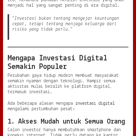
itu, memahami panduan memilih investasi yang aman
menjadi hal yang sangat penting di era digital.
g
i
C
“Investasi bukan tentang mengejar keuntungan
e
cepat, tetapi tentang menjaga keluarga dari
r
risiko yang tidak perlu.”
d
a
s
u
n
Mengapa Investasi Digital
t
Semakin Populer
u
k
Perubahan gaya hidup modern membuat masyarakat
M
semakin nyaman dengan teknologi. Hampir semua
e
aktivitas mulai beralih ke platform digital,
n
termasuk investasi.
g
a
Ada beberapa alasan mengapa
investasi digital
m
mengalami pertumbuhan pesat:
a
n
k
1. Akses Mudah untuk Semua Orang
a
Calon investor hanya membutuhkan smartphone dan
n
koneksi internet. Tidak perlu datang ke kantor