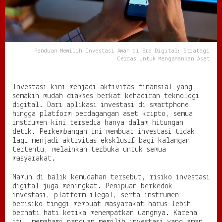
s
i
A
m
a
Panduan Memilih Investasi Aman di Era Digital: Strategi
n
Cerdas untuk Mengamankan Aset
d
i
E
Investasi kini menjadi aktivitas finansial yang
r
semakin mudah diakses berkat kehadiran teknologi
a
digital. Dari aplikasi investasi di smartphone
D
hingga platform perdagangan aset kripto, semua
i
instrumen kini tersedia hanya dalam hitungan
g
detik. Perkembangan ini membuat investasi tidak
i
lagi menjadi aktivitas eksklusif bagi kalangan
t
tertentu, melainkan terbuka untuk semua
a
masyarakat.
l
:
Namun di balik kemudahan tersebut, risiko investasi
S
digital juga meningkat. Penipuan berkedok
t
investasi, platform ilegal, serta instrumen
r
berisiko tinggi membuat masyarakat harus lebih
a
berhati hati ketika menempatkan uangnya. Karena
t
e