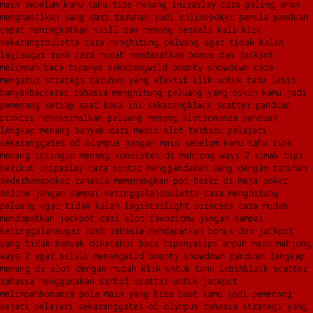
main sebelum kamu tahu tips menang ini
parlay cara paling aman
menghasilkan uang dari taruhan judi online
poker pemula panduan
cepat meningkatkan skill dan menang berkali kali klik
sekarang
roulette cara menghitung peluang agar tidak kalah
lagi
sugar rush cara mudah mendapatkan bonus dan jackpot
melimpah baca tipsnya sekarang
wild bounty showdown cara
mengatur strategi taruhan yang efektif klik untuk tahu lebih
banyak
baccarat rahasia menghitung peluang yang bikin kamu jadi
pemenang setiap saat baca ini sekarang
black scatter panduan
praktis memaksimalkan peluang menang slot
bonanza panduan
lengkap menang banyak dari mesin slot terbaru pelajari
sekarang
gates of olympus jangan main sebelum kamu tahu tips
menang ini
ingin menang konsisten di mahjong ways 2 simak tips
berikut ini
parlay cara pintar menggandakan uang dengan taruhan
sederhana
poker rahasia memenangkan pot besar di meja poker
online jangan sampai ketinggalan
roulette cara menghitung
peluang agar tidak kalah lagi
starlight princess cara mudah
mendapatkan jackpot dari slot favoritmu jangan sampai
ketinggalan
sugar rush rahasia mendapatkan bonus dan jackpot
yang tidak banyak diketahui baca tipsnya
tips ampuh main mahjong
ways 2 agar selalu menang
wild bounty showdown panduan lengkap
menang di slot dengan mudah klik untuk tahu lebih
black scatter
rahasia menggunakan simbol scatter untuk jackpot
melimpah
bonanza pola main yang bisa buat kamu jadi pemenang
sejati pelajari sekarang
gates of olympus rahasia strategi yang