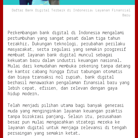
a
i
Daftar Bank Digital Terbaik di Indonesia: Layanan Finansial
Baru
k
d
i
I
Perkembangan bank digital di Indonesia mengalami
n
pertumbuhan yang sangat pesat dalam tiga tahun
d
terakhir. Dukungan teknologi, perubahan perilaku
o
masyarakat, serta regulasi yang semakin progresif
n
membuat layanan bank digital muncul sebagai
e
kekuatan baru dalam industri keuangan nasional.
s
Mulai dari kemudahan membuka rekening tanpa datang
i
ke kantor cabang hingga fitur tabungan otomatis
a
dan biaya transaksi nol rupiah, bank digital
:
berhasil menawarkan pengalaman finansial baru yang
L
lebih cepat, efisien, dan relevan dengan gaya
a
hidup modern.
y
a
Telah menjadi pilihan utama bagi banyak generasi
n
muda yang menginginkan layanan keuangan praktis
a
tanpa birokrasi panjang. Selain itu, perusahaan
n
besar pun mulai mengarahkan strategi mereka ke
F
layanan digital untuk menjaga relevansi di tengah
i
persaingan yang semakin ketat.
n