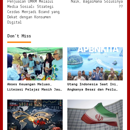
o
Penjualan UMKM Melalui
Naik, Bagaimana Solusinya
s
Media Sosial: Strategi
??
Cerdas Menjadi Brand yang
t
Dekat dengan Konsumen
Digital
n
a
Don't Miss
v
i
g
a
t
i
Akses Keuangan Meluas,
Utang Indonesia Saat Ini,
o
Literasi Pelajar Masih Jauh
Angkanya Besar dan Perlu
Tertinggal
Dibaca dengan Jernih
n