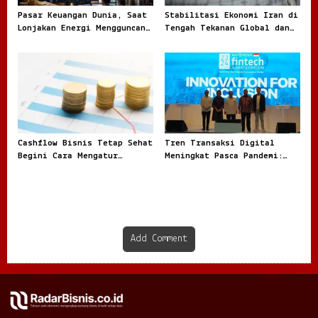
Pasar Keuangan Dunia, Saat
Stabilitasi Ekonomi Iran di
Lonjakan Energi Mengguncang
Tengah Tekanan Global dan
Arah Investasi Global
Dinamika Internal
Cashflow Bisnis Tetap Sehat
Tren Transaksi Digital
Begini Cara Mengatur
Meningkat Pasca Pandemi:
Keuangan Agar Tidak
Fenomena Baru dalam Ekonomi
Tercampur Uang Pribadi
Modern
Add Comment