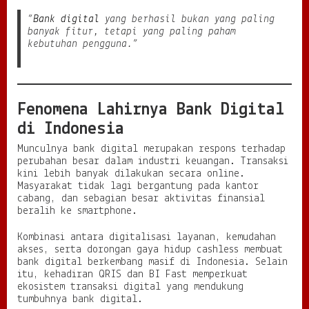
a
“
Bank digital
yang berhasil bukan yang paling
n
banyak fitur, tetapi yang paling paham
s
kebutuhan pengguna.”
i
a
l
B
a
Fenomena Lahirnya Bank Digital
r
u
di Indonesia
Munculnya bank digital merupakan respons terhadap
perubahan besar dalam industri keuangan. Transaksi
kini lebih banyak dilakukan secara online.
Masyarakat tidak lagi bergantung pada kantor
cabang, dan sebagian besar aktivitas finansial
beralih ke smartphone.
Kombinasi antara digitalisasi layanan, kemudahan
akses, serta dorongan gaya hidup cashless membuat
bank digital berkembang masif di Indonesia. Selain
itu, kehadiran QRIS dan BI Fast memperkuat
ekosistem transaksi digital yang mendukung
tumbuhnya bank digital.