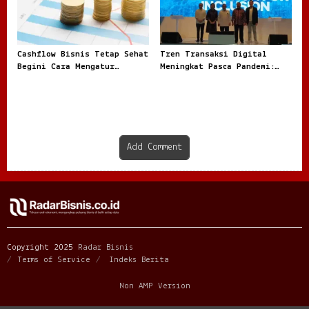
Cashflow Bisnis Tetap Sehat
Tren Transaksi Digital
Begini Cara Mengatur
Meningkat Pasca Pandemi:
Keuangan Agar Tidak
Fenomena Baru dalam Ekonomi
Tercampur Uang Pribadi
Modern
Add Comment
Copyright 2025
Radar Bisnis
Terms of Service
Indeks Berita
Non AMP Version