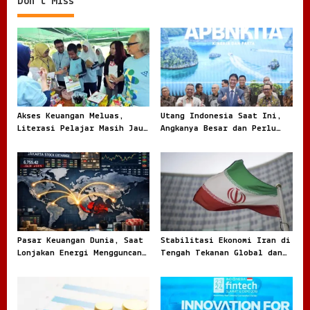
Don't Miss
a
v
i
g
a
t
Akses Keuangan Meluas,
Utang Indonesia Saat Ini,
Literasi Pelajar Masih Jauh
Angkanya Besar dan Perlu
i
Tertinggal
Dibaca dengan Jernih
o
n
Pasar Keuangan Dunia, Saat
Stabilitasi Ekonomi Iran di
Lonjakan Energi Mengguncang
Tengah Tekanan Global dan
Arah Investasi Global
Dinamika Internal