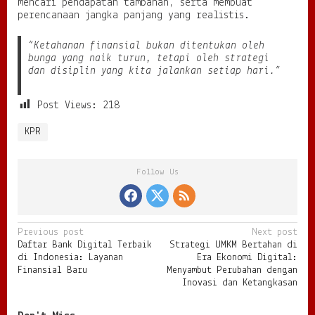
mencari pendapatan tambahan, serta membuat
perencanaan jangka panjang yang realistis.
“Ketahanan finansial bukan ditentukan oleh
bunga yang naik turun, tetapi oleh strategi
dan disiplin yang kita jalankan setiap hari.”
Post Views:
218
KPR
Follow Us
P
Previous post
Next post
Daftar Bank Digital Terbaik
Strategi UMKM Bertahan di
o
di Indonesia: Layanan
Era Ekonomi Digital:
s
Finansial Baru
Menyambut Perubahan dengan
Inovasi dan Ketangkasan
t
n