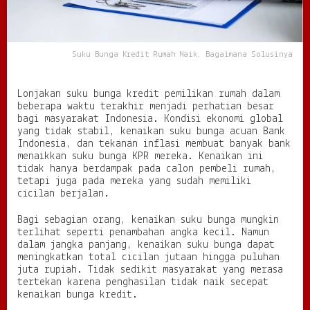
a
i
k
,
Suku Bunga Kredit Rumah Naik, Bagaimana Solusinya
B
a
g
Lonjakan suku bunga kredit pemilikan rumah dalam
a
beberapa waktu terakhir menjadi perhatian besar
i
bagi masyarakat Indonesia. Kondisi ekonomi global
m
yang tidak stabil, kenaikan suku bunga acuan Bank
a
Indonesia, dan tekanan inflasi membuat banyak bank
n
menaikkan suku bunga KPR mereka. Kenaikan ini
a
tidak hanya berdampak pada calon pembeli rumah,
S
tetapi juga pada mereka yang sudah memiliki
o
cicilan berjalan.
l
u
Bagi sebagian orang, kenaikan suku bunga mungkin
s
terlihat seperti penambahan angka kecil. Namun
i
dalam jangka panjang, kenaikan suku bunga dapat
n
meningkatkan total cicilan jutaan hingga puluhan
y
juta rupiah. Tidak sedikit masyarakat yang merasa
a
tertekan karena penghasilan tidak naik secepat
?
kenaikan bunga kredit.
?