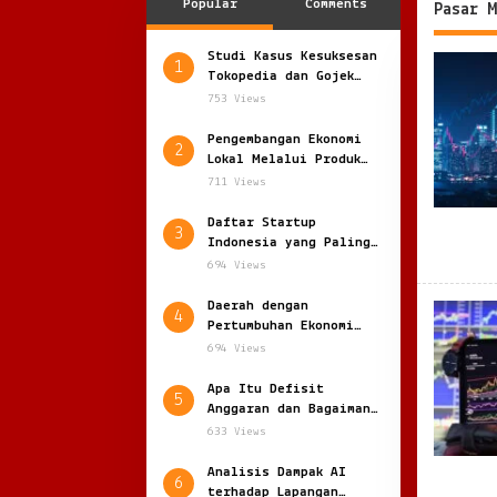
Popular
Comments
Pasar M
Studi Kasus Kesuksesan
1
Tokopedia dan Gojek
Pasca Merger: Sinergi
753 Views
Digital Raksasa
Indonesia
Pengembangan Ekonomi
2
Lokal Melalui Produk
Unggulan: Menggerakkan
711 Views
Potensi Daerah Menuju
Daya Saing Global
Daftar Startup
3
Indonesia yang Paling
Berkembang di Tahun
694 Views
2025 dan Rahasia
Sukses Mereka
Daerah dengan
4
Pertumbuhan Ekonomi
Tertinggi di 2025:
694 Views
Arah Baru Pusat
Pertumbuhan Indonesia
Apa Itu Defisit
5
Anggaran dan Bagaimana
Cara Mengatasinya:
633 Views
Menakar Kesehatan
Fiskal Negara
Analisis Dampak AI
6
terhadap Lapangan