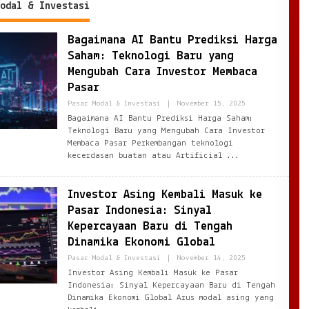
odal & Investasi
Bagaimana AI Bantu Prediksi Harga
Saham: Teknologi Baru yang
Mengubah Cara Investor Membaca
Pasar
By
Pasar Modal & Investasi
|
November 15, 2025
Ezblognetwork@gm
Bagaimana AI Bantu Prediksi Harga Saham:
Teknologi Baru yang Mengubah Cara Investor
Membaca Pasar Perkembangan teknologi
kecerdasan buatan atau Artificial
Investor Asing Kembali Masuk ke
Pasar Indonesia: Sinyal
Kepercayaan Baru di Tengah
Dinamika Ekonomi Global
By
Pasar Modal & Investasi
|
November 14, 2025
Ezblognetwork@gm
Investor Asing Kembali Masuk ke Pasar
Indonesia: Sinyal Kepercayaan Baru di Tengah
Dinamika Ekonomi Global Arus modal asing yang