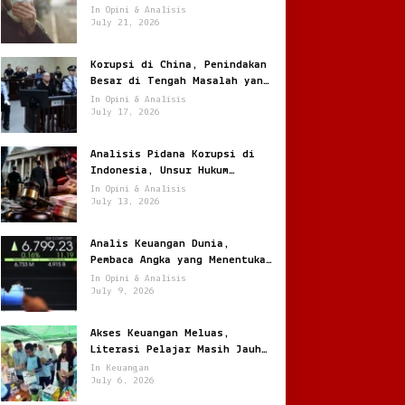
Jantung
In Opini & Analisis
July 21, 2026
Korupsi di China, Penindakan
Besar di Tengah Masalah yang
Terus Berulang
In Opini & Analisis
July 17, 2026
ail.com
Analisis Pidana Korupsi di
Indonesia, Unsur Hukum
hingga Pemulihan Aset
In Opini & Analisis
July 13, 2026
Analis Keuangan Dunia,
Pembaca Angka yang Menentukan
Arah Pasar Global
In Opini & Analisis
July 9, 2026
Akses Keuangan Meluas,
Literasi Pelajar Masih Jauh
ail.com
Tertinggal
In Keuangan
July 6, 2026