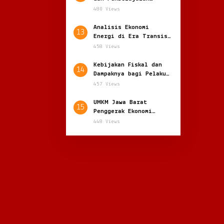
Digital yang Semakin
480 Views
Adaptif
Analisis Ekonomi
13
Energi di Era Transisi
Global: Antara
458 Views
Ketergantungan dan
Kemandirian
Kebijakan Fiskal dan
14
Dampaknya bagi Pelaku
Usaha: Menakar Arah
457 Views
Ekonomi Nasional
UMKM Jawa Barat
15
Penggerak Ekonomi
Daerah yang Terus
448 Views
Tumbuh