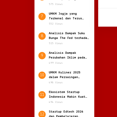
Kerja di Indonesia:
575 Views
Antara Peluang dan
Ancaman di Era Otomasi
UMKM Jogja yang
7
Terkenal dan Terus
Menggeliat di Tengah
552 Views
Kreativitas Anak Muda
Analisis Dampak Suku
8
Bunga The Fed terhadap
Rupiah: Dinamika
515 Views
Global dan Ketahanan
Ekonomi
Analisis Dampak
9
Perubahan Iklim pada
Ekonomi Global: Ketika
499 Views
Alam Menagih Harga
dari Pertumbuhan
UMKM Kuliner 2025
10
dalam Persaingan
Franchise Besar
496 Views
Ekosistem Startup
11
Indonesia Makin Kuat
di 2025: Kolaborasi,
494 Views
Inovasi dan Akselerasi
Digital
Startup Edtech 2026
12
dan Pembelajaran