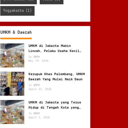
Yogyakarta
(1)
UMKM & Daerah
UMKM di Jakarta Makin
Lincah, Pelaku Usaha Kecil
Berburu Peluang di Kota
In UMKM
Besar
May 19, 2026
Kerupuk Khas Palembang, UMKM
Daerah Yang Mulai Naik Daun
In UMKM
April 13, 2026
UMKM di Jakarta yang Terus
Hidup di Tengah Kota yang
Bergerak Cepat
In UMKM
April 1, 2026