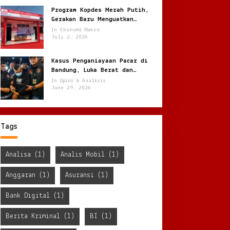
Program Kopdes Merah Putih,
Gerakan Baru Menguatkan
Ekonomi Desa dari Akar Rumput
In Ekonomi Makro
July 2, 2026
Kasus Penganiayaan Pacar di
Bandung, Luka Berat dan
Penyekapan !
In Opini & Analisis
June 29, 2026
Tags
Analisa
(1)
Analis Mobil
(1)
Anggaran
(1)
Asuransi
(1)
Bank Digital
(1)
Berita Kriminal
(1)
BI
(1)