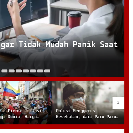
agar Tidak Mudah Panik Saat
De
»
ela Pimpin Inflasi
Polusi Menggerus
K
ggi Dunia, Harga
Kesehatan, dari Paru Paru
P
ak Ratusan Persen
hingga Jantung
M
B