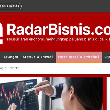
Indeks Berita
Keuangan
Startup & Inovasi
Pasar Modal & Investasi
UM
anjir Jakarta