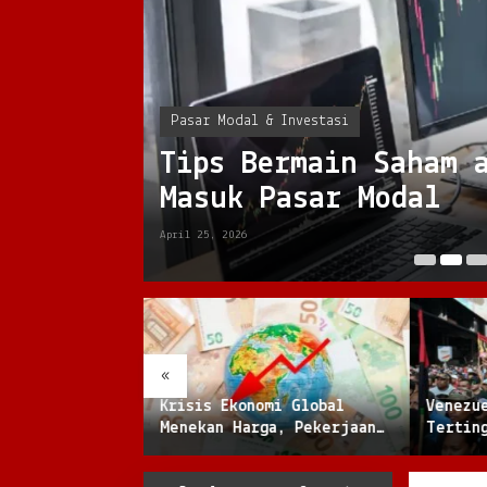
Pasar Modal & Investasi
Tips Bermain Saham 
Masuk Pasar Modal
April 25, 2026
«
a Bertumpu
Krisis Ekonomi Global
Venezu
, Pangan, dan
Menekan Harga, Pekerjaan,
Tertin
angan Baru
dan Daya Beli Masyarakat
Melonj