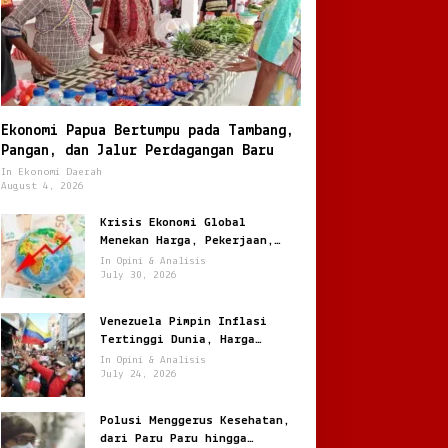
Pasar Modal & Investasi
Ekonomi Papua Bertumpu pada Tambang,
Tren Investor Ritel di Pasar M
Pangan, dan Jalur Perdagangan Baru
In Ekonomi Daerah
Peran Penting Data dalam Setia
August 4, 2026
cember 22, 2025
Krisis Ekonomi Global
Menekan Harga, Pekerjaan,
dan Daya Beli Masyarakat
In Opini & Analisis
July 30, 2026
Venezuela Pimpin Inflasi
Tertinggi Dunia, Harga
Melonjak Ratusan Persen
In Opini & Analisis
orupsi di China,
Analisis Pidana Korupsi di
July 24, 2026
enindakan Besar di Tengah
Indonesia, Unsur Hukum
asalah yang Terus
hingga Pemulihan Aset
Polusi Menggerus Kesehatan,
erulang
dari Paru Paru hingga