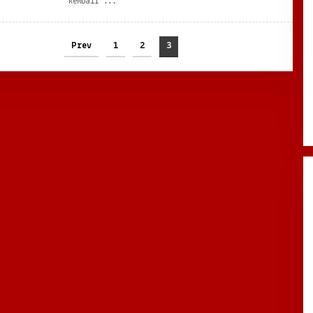
kembali
Prev
1
2
3