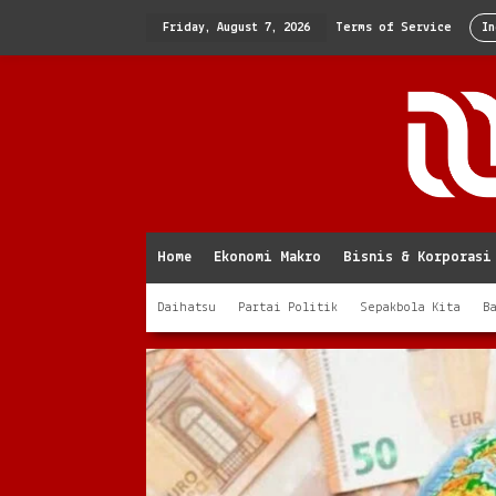
Skip
to
Friday, August 7, 2026
Terms of Service
In
content
Home
Ekonomi Makro
Bisnis & Korporasi
Daihatsu
Partai Politik
Sepakbola Kita
B