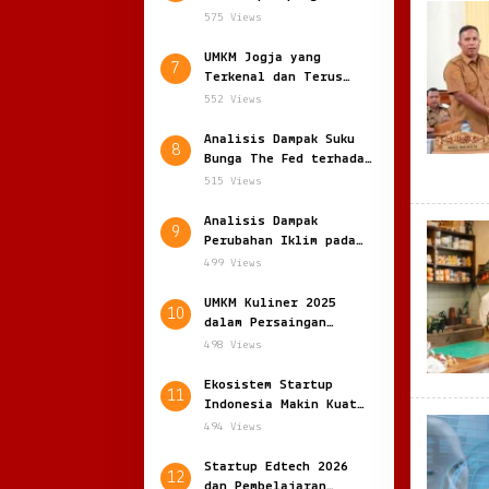
Kerja di Indonesia:
575 Views
Antara Peluang dan
Ancaman di Era Otomasi
UMKM Jogja yang
7
Terkenal dan Terus
Menggeliat di Tengah
552 Views
Kreativitas Anak Muda
Analisis Dampak Suku
8
Bunga The Fed terhadap
Rupiah: Dinamika
515 Views
Global dan Ketahanan
Ekonomi
Analisis Dampak
9
Perubahan Iklim pada
Ekonomi Global: Ketika
499 Views
Alam Menagih Harga
dari Pertumbuhan
UMKM Kuliner 2025
10
dalam Persaingan
Franchise Besar
498 Views
Ekosistem Startup
11
Indonesia Makin Kuat
di 2025: Kolaborasi,
494 Views
Inovasi dan Akselerasi
Digital
Startup Edtech 2026
12
dan Pembelajaran