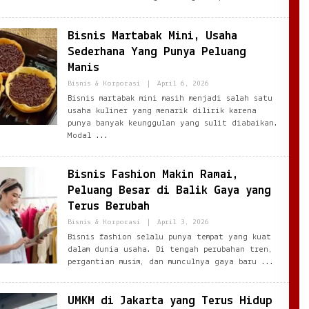
Bisnis Martabak Mini, Usaha
Sederhana Yang Punya Peluang
Manis
By
Bisnis & Korporasi
|
April 6, 2026
Ezblognetwork@gmail.com
Bisnis martabak mini masih menjadi salah satu
usaha kuliner yang menarik dilirik karena
punya banyak keunggulan yang sulit diabaikan.
Modal
Bisnis Fashion Makin Ramai,
Peluang Besar di Balik Gaya yang
Terus Berubah
By
Bisnis & Korporasi
|
April 3, 2026
Ezblognetwork@gmail.com
Bisnis fashion selalu punya tempat yang kuat
dalam dunia usaha. Di tengah perubahan tren,
pergantian musim, dan munculnya gaya baru
UMKM di Jakarta yang Terus Hidup