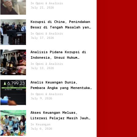
Jantung
In Opini & Analisis
July 21, 2026
Korupsi di China, Penindakan
Besar di Tengah Masalah yang
Terus Berulang
In Opini & Analisis
July 17, 2026
Analisis Pidana Korupsi di
Indonesia, Unsur Hukum
hingga Pemulihan Aset
In Opini & Analisis
July 13, 2026
Analis Keuangan Dunia,
Pembaca Angka yang Menentukan
Arah Pasar Global
In Opini & Analisis
July 9, 2026
.com
Akses Keuangan Meluas,
Literasi Pelajar Masih Jauh
Tertinggal
In Keuangan
July 6, 2026