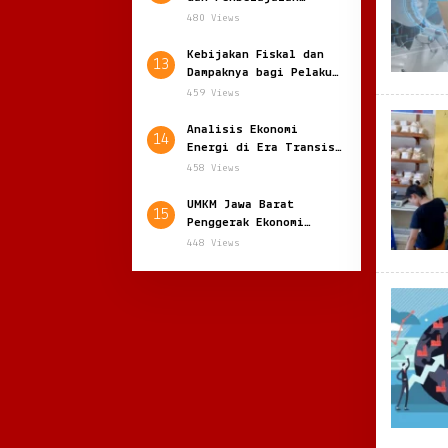
Digital yang Semakin
480 Views
Adaptif
Kebijakan Fiskal dan
13
Dampaknya bagi Pelaku
Usaha: Menakar Arah
459 Views
Ekonomi Nasional
Analisis Ekonomi
14
Energi di Era Transisi
Global: Antara
458 Views
Ketergantungan dan
Kemandirian
UMKM Jawa Barat
15
Penggerak Ekonomi
Daerah yang Terus
448 Views
Tumbuh