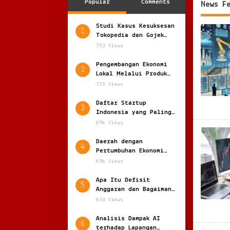
Popular
Comments
News F
Studi Kasus Kesuksesan
RadarBi
1
Tokopedia dan Gojek
Pasca Merger: Sinergi
753 Views
Digital Raksasa
Indonesia
Pengembangan Ekonomi
2
Lokal Melalui Produk
Unggulan: Menggerakkan
711 Views
Potensi Daerah Menuju
Daya Saing Global
Daftar Startup
3
Indonesia yang Paling
Berkembang di Tahun
694 Views
2025 dan Rahasia
Sukses Mereka
Daerah dengan
4
Pertumbuhan Ekonomi
Tertinggi di 2025:
694 Views
Arah Baru Pusat
Pertumbuhan Indonesia
Apa Itu Defisit
5
Anggaran dan Bagaimana
Cara Mengatasinya:
633 Views
Menakar Kesehatan
Fiskal Negara
Analisis Dampak AI
6
terhadap Lapangan