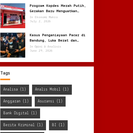
Program Kopdes Merah Putih,
Gerakan Baru Menguatkan
Ekonomi Desa dari Akar Rumput
In Ekonomi Makro
July 2, 2026
Kasus Penganiayaan Pacar di
Bandung, Luka Berat dan
Penyekapan !
In Opini & Analisis
June 29, 2026
Tags
Analisa
(1)
Analis Mobil
(1)
Anggaran
(1)
Asuransi
(1)
Bank Digital
(1)
Berita Kriminal
(1)
BI
(1)