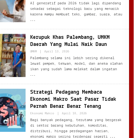
Ezblognetwork@gmail.com
AI generatif pada 2026 tidak lagi dipandang
sekadar sebagai teknologi baru yang menarik
karena mampu membuat teks, gambar, suara, atau
Kerupuk Khas Palembang, UMKM
Daerah Yang Mulai Naik Daun
By
UMKM
|
April 13, 2026
Ezblognetwork@gmail.com
Palembang selama ini lebih sering dikenal
lewat pempek, tekwan, model, dan aneka olahan
ikan yang sudah lama melekat dalam ingatan
Strategi Pedagang Membaca
Ekonomi Makro Saat Pasar Tidak
Pernah Benar Benar Tenang
By
Ekonomi Makro
|
April 10, 2026
Ezblognetwork@gmail.com
Bagi banyak pedagang, terutama yang bergerak
di sektor barang kebutuhan, komoditas,
distribusi, hingga perdagangan harian,
ekonomi makro sering terdengar seperti