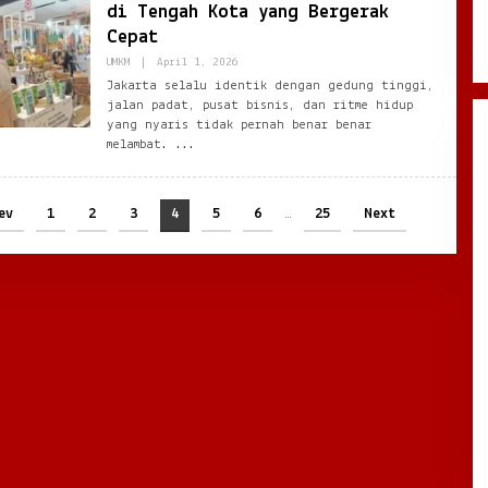
di Tengah Kota yang Bergerak
Cepat
By
UMKM
|
April 1, 2026
Ezblognetwork@gmail.com
Jakarta selalu identik dengan gedung tinggi,
jalan padat, pusat bisnis, dan ritme hidup
yang nyaris tidak pernah benar benar
melambat.
ev
1
2
3
4
5
6
…
25
Next