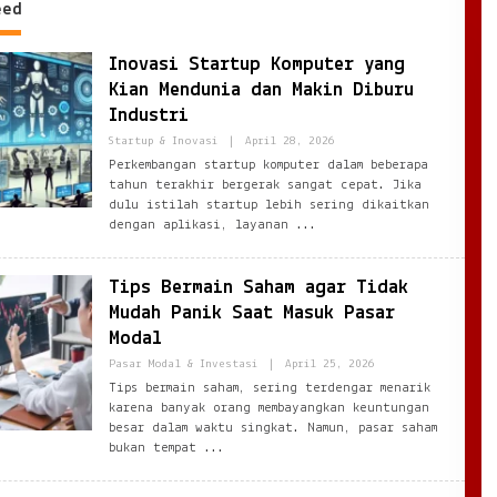
eed
snis
Inovasi Startup Komputer yang
Kian Mendunia dan Makin Diburu
Industri
By
Startup & Inovasi
|
April 28, 2026
Ezblognetwork@gmail.com
Perkembangan startup komputer dalam beberapa
tahun terakhir bergerak sangat cepat. Jika
dulu istilah startup lebih sering dikaitkan
dengan aplikasi, layanan
Tips Bermain Saham agar Tidak
Mudah Panik Saat Masuk Pasar
Modal
By
Pasar Modal & Investasi
|
April 25, 2026
Ezblognetwork@gmail
Tips bermain saham, sering terdengar menarik
karena banyak orang membayangkan keuntungan
besar dalam waktu singkat. Namun, pasar saham
bukan tempat