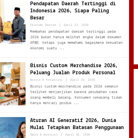
Pendapatan Daerah Tertinggi di
Indonesia 2026, Siapa Paling
Besar
By
Ekonomi Daerah
|
April 22, 2026
Ezblognetwork@gmail.com
Membahas pendapatan daerah tertinggi pada
2026 bukan hanya melihat angka dalam dokumen
APBD, tetapi juga memahami bagaimana kekuatan
ekonomi suatu
Bisnis Custom Merchandise 2026,
Peluang Jualan Produk Personal
By
Bisnis & Korporasi
|
April 20, 2026
Ezblognetwork@gmail.com
Bisnis custom merchandise pada 2026 semakin
terlihat menjanjikan karena perubahan cara
orang membeli barang. Konsumen sekarang tidak
hanya mencari produk
Aturan AI Generatif 2026, Dunia
Mulai Tetapkan Batasan Penggunaan
By
Opini & Analisis
|
April 16, 2026