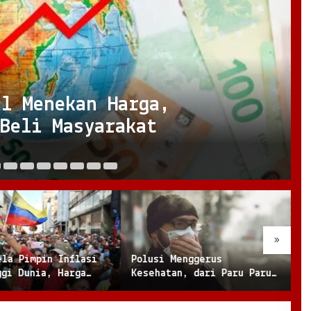
al Menekan Harga,
 Beli Masyarakat
Ju
»
ela Pimpin Inflasi
Polusi Menggerus
K
ggi Dunia, Harga
Kesehatan, dari Paru Paru
P
ak Ratusan Persen
hingga Jantung
M
B