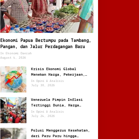
Opini & Analisis
Ekonomi Papua Bertumpu pada Tambang,
Venezuela Pimpin Inflasi Terti
Pangan, dan Jalur Perdagangan Baru
In Ekonomi Daerah
Harga Melonjak Ratusan Persen
August 4, 2026
ly 24, 2026
Krisis Ekonomi Global
Menekan Harga, Pekerjaan,
dan Daya Beli Masyarakat
In Opini & Analisis
July 30, 2026
Venezuela Pimpin Inflasi
Tertinggi Dunia, Harga
Melonjak Ratusan Persen
In Opini & Analisis
orupsi di China,
Analisis Pidana Korupsi di
July 24, 2026
enindakan Besar di Tengah
Indonesia, Unsur Hukum
asalah yang Terus
hingga Pemulihan Aset
Polusi Menggerus Kesehatan,
erulang
dari Paru Paru hingga