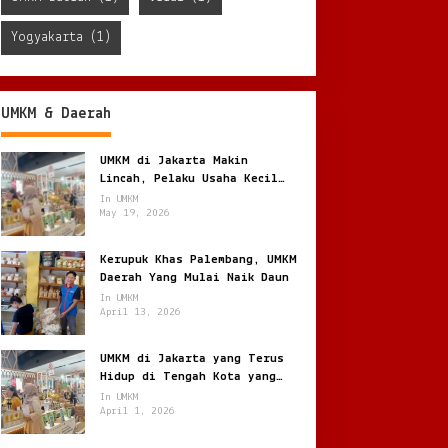
Yogyakarta
(1)
UMKM & Daerah
UMKM di Jakarta Makin
Lincah, Pelaku Usaha Kecil
Berburu Peluang di Kota
In UMKM
Besar
May 19, 2026
Kerupuk Khas Palembang, UMKM
Daerah Yang Mulai Naik Daun
In UMKM
April 13, 2026
UMKM di Jakarta yang Terus
Hidup di Tengah Kota yang
Bergerak Cepat
In UMKM
April 1, 2026