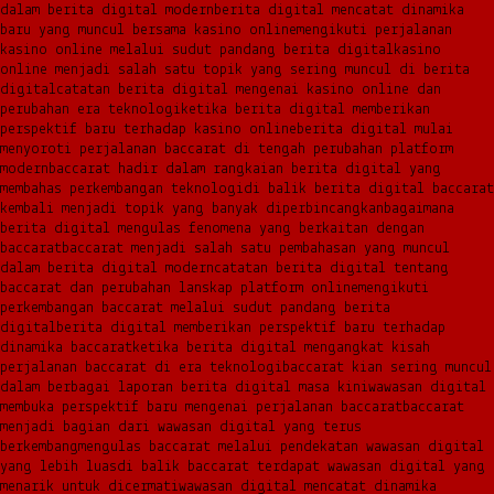
dalam berita digital modern
berita digital mencatat dinamika
baru yang muncul bersama kasino online
mengikuti perjalanan
kasino online melalui sudut pandang berita digital
kasino
online menjadi salah satu topik yang sering muncul di berita
digital
catatan berita digital mengenai kasino online dan
perubahan era teknologi
ketika berita digital memberikan
perspektif baru terhadap kasino online
berita digital mulai
menyoroti perjalanan baccarat di tengah perubahan platform
modern
baccarat hadir dalam rangkaian berita digital yang
membahas perkembangan teknologi
di balik berita digital baccarat
kembali menjadi topik yang banyak diperbincangkan
bagaimana
berita digital mengulas fenomena yang berkaitan dengan
baccarat
baccarat menjadi salah satu pembahasan yang muncul
dalam berita digital modern
catatan berita digital tentang
baccarat dan perubahan lanskap platform online
mengikuti
perkembangan baccarat melalui sudut pandang berita
digital
berita digital memberikan perspektif baru terhadap
dinamika baccarat
ketika berita digital mengangkat kisah
perjalanan baccarat di era teknologi
baccarat kian sering muncul
dalam berbagai laporan berita digital masa kini
wawasan digital
membuka perspektif baru mengenai perjalanan baccarat
baccarat
menjadi bagian dari wawasan digital yang terus
berkembang
mengulas baccarat melalui pendekatan wawasan digital
yang lebih luas
di balik baccarat terdapat wawasan digital yang
menarik untuk dicermati
wawasan digital mencatat dinamika