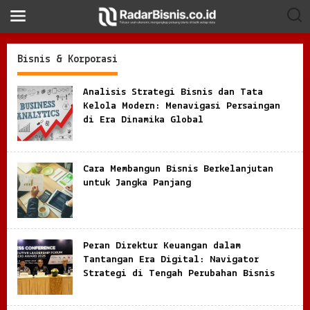
S
k
i
p
t
Bisnis & Korporasi
o
c
o
Analisis Strategi Bisnis dan Tata
n
Kelola Modern: Menavigasi Persaingan
t
di Era Dinamika Global
e
n
t
Cara Membangun Bisnis Berkelanjutan
untuk Jangka Panjang
Peran Direktur Keuangan dalam
Tantangan Era Digital: Navigator
Strategi di Tengah Perubahan Bisnis